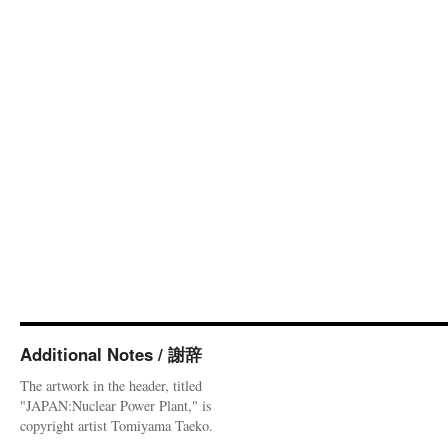
Additional Notes / 謝辞
The artwork in the header, titled
"JAPAN:Nuclear Power Plant," is
copyright artist Tomiyama Taeko.