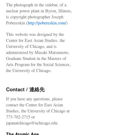
The photograph in the sidebar, of a
nuclear power plant in Byron, Illinois,
is copyright photographer Joseph
Pobereskin (
http://pobereskin.com/
)
This website was designed by the
Center for East Asian Studies, the
University of Chicago, and is
administered by Masaki Matsumoto,
Graduate Student in the Masters of
Arts Program for the Social Sciences,
the University of Chicago.
Contact / 連絡先
If you have any questions, please
contact the Center for East Asian
Studies, the University of Chicago at
773-702-2715 or
japanatchicago@uchicago.edu.
The Atomic Age