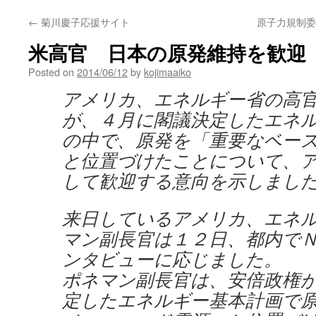
←
菊川慶子応援サイト
原子力規制委の
米高官 日本の原発維持を歓迎 v
Posted on
2014/06/12
by
kojimaaiko
アメリカ、エネルギー省の高
が、４月に閣議決定したエネ
の中で、原発を「重要なベー
と位置づけたことについて、
して歓迎する意向を示しまし
来日しているアメリカ、エネ
マン副長官は１２日、都内で
ンタビューに応じました。
ポネマン副長官は、安倍政権
定したエネルギー基本計画で