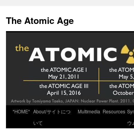
Skip
to
The Atomic Age
content
*HOME*
About/サイトにつ
Multimedia
Resources
Sy
いて
ウ