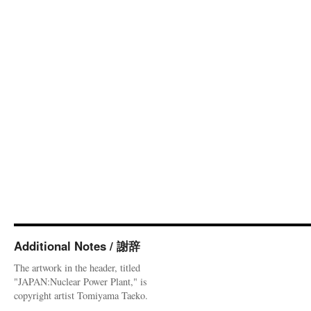
Additional Notes / 謝辞
The artwork in the header, titled
"JAPAN:Nuclear Power Plant," is
copyright artist Tomiyama Taeko.