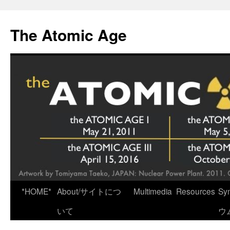
Skip
to
The Atomic Age
content
*HOME*
About/サイトにつ
Multimedia
Resources
Sy
いて
ウ