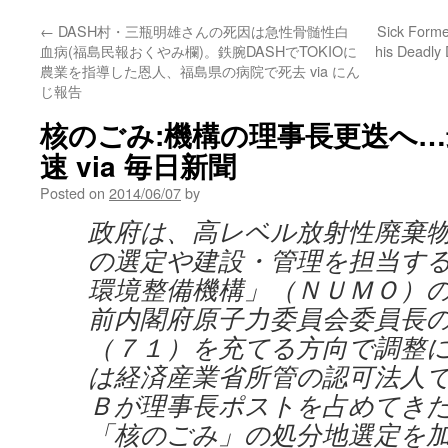
←
DASH村・三瓶明雄さんの死因は急性骨髄性白
Sick Forme
血病(福島民報おくやみ欄)。鉄腕DASHでTOKIOに
his Deadly
農業を指導した恩人、福島県の病院で死去 via にん
じ報告
核のごみ:機構の理事長更迭へ
速 via 毎日新聞
Posted on
2014/06/07
by
政府は、高レベル放射性廃棄
の選定や建設・管理を担当す
環境整備機構」（ＮＵＭＯ）
前内閣府原子力委員会委員長
（７１）を充てる方向で調整
は経済産業省所管の認可法人
Ｂが理事長ポストを占めてき
「核のごみ」の処分地選定を