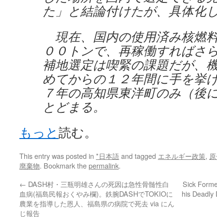
た」と結論付けたが、具体化
現在、国内の使用済み核燃料
００トンで、再稼働すればさ
補地選定は喫緊の課題だが、
めてからの１２年間に手を挙
７年の高知県東洋町のみ（後
とどまる。
もっと
読む。
This entry was posted in
*日本語
and tagged
エネルギー政策
,
原
廃棄物
. Bookmark the
permalink
.
←
DASH村・三瓶明雄さんの死因は急性骨髄性白
Sick Forme
血病(福島民報おくやみ欄)。鉄腕DASHでTOKIOに
his Deadly
農業を指導した恩人、福島県の病院で死去 via にん
じ報告