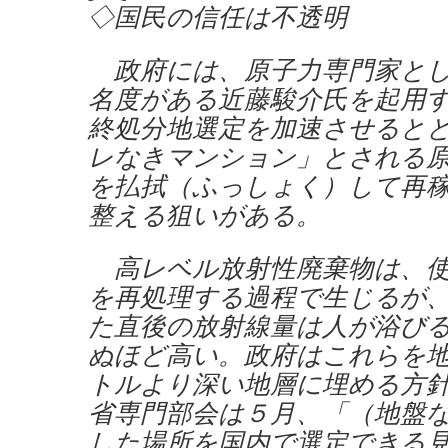
◇国民の信任は不透明
政府には、原子力専門家とし
名度がある近藤駿介氏を起用
終処分地選定を加速させると
レなきマンション」とされる
を払拭（ふっしょく）して再
整える狙いがある。
高レベル放射性廃棄物は、使
を再処理する過程で生じるが
た直後の放射線量は人が浴び
ぬほど高い。政府はこれらを
トルより深い地層に埋める方
省専門部会は５月、「（地盤
した場所を国内で選定できる