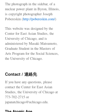
The photograph in the sidebar, of a
nuclear power plant in Byron, Illinois,
is copyright photographer Joseph
Pobereskin (
http://pobereskin.com/
)
This website was designed by the
Center for East Asian Studies, the
University of Chicago, and is
administered by Masaki Matsumoto,
Graduate Student in the Masters of
Arts Program for the Social Sciences,
the University of Chicago.
Contact / 連絡先
If you have any questions, please
contact the Center for East Asian
Studies, the University of Chicago at
773-702-2715 or
japanatchicago@uchicago.edu.
The Atomic Age