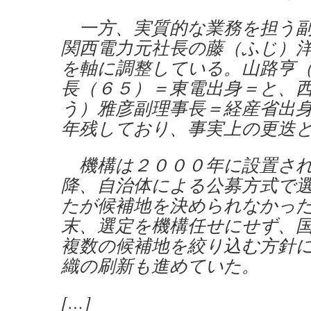
一方、実質的な業務を担う副
関西電力元社長の藤（ふじ）
を軸に調整している。山路亨
長（６５）＝東電出身＝と、
う）雅彦副理事長＝経産省出
年残しており、事実上の更迭
機構は２０００年に設置され
降、自治体による公募方式で
たが候補地を決められなかっ
末、選定を機構任せにせず、
複数の候補地を絞り込む方針
織の刷新も進めていた。
[…]