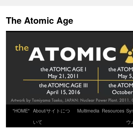
Skip
to
The Atomic Age
content
*HOME*
About/サイトにつ
Multimedia
Resources
Sy
いて
ウ