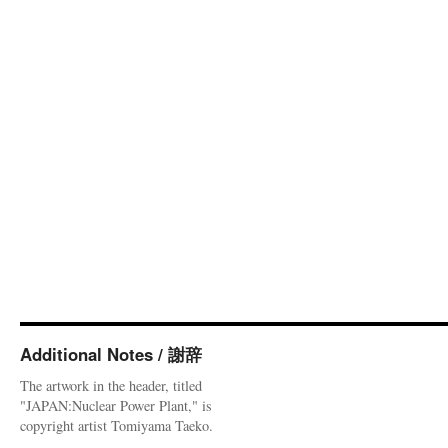
Additional Notes / 謝辞
The artwork in the header, titled
"JAPAN:Nuclear Power Plant," is
copyright artist Tomiyama Taeko.