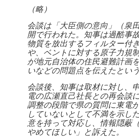
（略）
会談は「大臣側の意向」（泉
開で行われた。知事は過酷事
物質を放出するフィルター付
や、ベントに対する原子力規
が地元自治体の住民避難計画
いなどの問題点を伝えたとい
会談後、知事は取材に対し、
電の広瀬直己社長との再会談
調整の段階で県の質問に東電
していないとして不満を示し
意を持って対応し、情報隠蔽
やめてほしい」と訴えた。