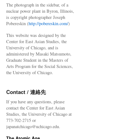
The photograph in the sidebar, of a
nuclear power plant in Byron, Illinois,
is copyright photographer Joseph
Pobereskin (
http://pobereskin.com/
)
This website was designed by the
Center for East Asian Studies, the
University of Chicago, and is
administered by Masaki Matsumoto,
Graduate Student in the Masters of
Arts Program for the Social Sciences,
the University of Chicago.
Contact / 連絡先
If you have any questions, please
contact the Center for East Asian
Studies, the University of Chicago at
773-702-2715 or
japanatchicago@uchicago.edu.
The Atomic Age