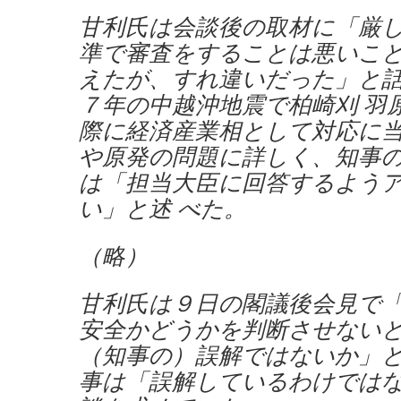
甘利氏は会談後の取材に「厳
準で審査をすることは悪いこ
えたが、すれ違いだった」と
７年の中越沖地震で柏崎刈 羽
際に経済産業相として対応に
や原発の問題に詳しく、知事
は「担当大臣に回答するよう
い」と述 べた。
（略）
甘利氏は９日の閣議後会見で
安全かどうかを判断させない
（知事の）誤解ではないか」
事は「誤解しているわけでは