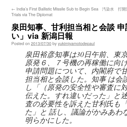
←
India’s First Ballistic Missile Sub to Begin Sea
汚染水 打開策
Trials via The Diplomat
泉田知事、甘利担当相と会談 
い」via 新潟日報
Posted on
2013/07/30
by
yukimiyamotodepaul
泉田裕彦知事は30日午前、東
原発６、７号機の再稼働に向
申請問題について、内閣府で
担当相と会談した。知事 は会
し「（原発の安全性や審査に
伝えた。すれ違いだった」と
査の必要性を訴えた甘利氏も
た」と 話し、議論がかみあわ
明らかにした。