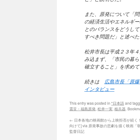
また、原発について「問
の経済生活やエネルギー
とのバランスをどうして
すべき問題だ」と述べた
松井市長は平成２３年４
み込まず、「市民の暮ら
確立すること」を求めて
続きは
広島市長「原爆
インタビュー
This entry was posted in
*日本語
and tag
震災・福島原発
,
松井一実
,
核兵器
. Bookm
←
日本各地の映画館から上映拒否が続く！
向けて] via 原発事故の悲劇を描く映画
監督日記