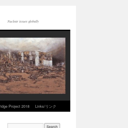
Nuclear issues globally
idge Project 2018
Links/リンク