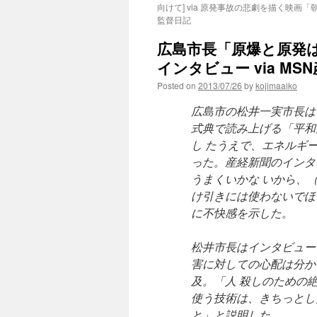
向けて] via 原発事故の悲劇を描く映画
監督日記
広島市長「原爆と原発
インタビュー via M
Posted on
2013/07/26
by
kojimaaiko
広島市の松井一実市長は
式典で読み上げる「平和
し たうえで、エネルギ
った。産経新聞のインタ
うまくいかな いから、
け引きには使わないでほ
に不快感を示した。
松井市長はインタビュー
害に対しての心配は分か
及。「人 殺しのための
使う技術は、きちっとし
と」と説明した。