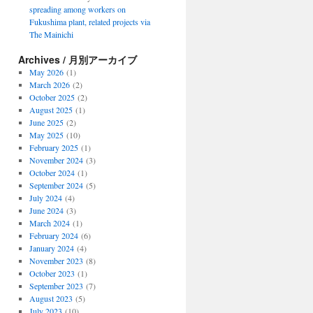
spreading among workers on
Fukushima plant, related projects via
The Mainichi
Archives / 月別アーカイブ
May 2026
(1)
March 2026
(2)
October 2025
(2)
August 2025
(1)
June 2025
(2)
May 2025
(10)
February 2025
(1)
November 2024
(3)
October 2024
(1)
September 2024
(5)
July 2024
(4)
June 2024
(3)
March 2024
(1)
February 2024
(6)
January 2024
(4)
November 2023
(8)
October 2023
(1)
September 2023
(7)
August 2023
(5)
July 2023
(10)