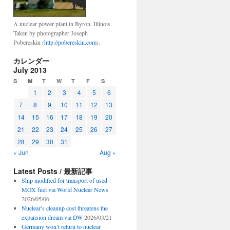
A nuclear power plant in Byron, Illinois.
Taken by photographer Joseph
Pobereskin (
http://pobereskin.com
).
カレンダー
July 2013
S
M
T
W
T
F
S
1
2
3
4
5
6
7
8
9
10
11
12
13
14
15
16
17
18
19
20
21
22
23
24
25
26
27
28
29
30
31
« Jun
Aug »
Latest Posts / 最新記事
Ship modified for transport of used
MOX fuel via World Nuclear News
2026/05/06
Nuclear’s cleanup cost threatens the
expansion dream via DW
2026/03/21
Germany won’t return to nuclear