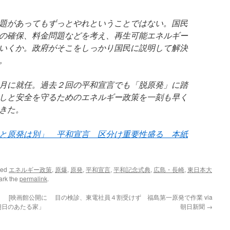
題があってもずっとやれということではない。国民
の確保、料金問題などを考え、再生可能エネルギー
いくか。政府がそこをしっかり国民に説明して解決
。
月に就任。過去２回の平和宣言でも「脱原発」に踏
しと安全を守るためのエネルギー政策を一刻も早く
きた。
と原発は別」 平和宣言 区分け重要性盛る 本紙
ged
エネルギー政策
,
原爆
,
原発
,
平和宣言
,
平和記念式典
,
広島・長崎
,
東日本大
ark the
permalink
.
 [映画館公開に
目の検診、東電社員４割受けず 福島第一原発で作業 via
「朝日のあたる家」
朝日新聞
→