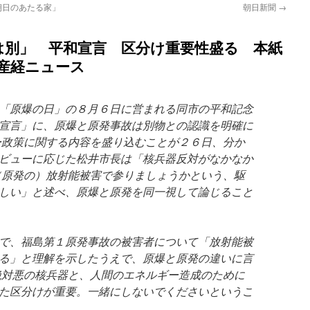
「朝日のあたる家」
朝日新聞
→
は別」 平和宣言 区分け重要性盛る 本紙
SN産経ニュース
「原爆の日」の８月６日に営まれる同市の平和記念
宣言」に、原爆と原発事故は別物との認識を明確に
ー政策に関する内容を盛り込むことが２６日、分か
ビューに応じた松井市長は「核兵器反対がなかなか
（原発の）放射能被害で参りましょうかという、駆
しい」と述べ、原爆と原発を同一視して論じること
で、福島第１原発事故の被害者について「放射能被
る」と理解を示したうえで、原爆と原発の違いに言
絶対悪の核兵器と、人間のエネルギー造成のために
た区分けが重要。一緒にしないでくださいというこ