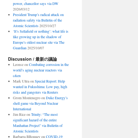
power, chancellor says via DW
2026/03/12
President Trump’s radical attack on
radiation safety via Bulletin of the
Atomic Scientists
2025/10/27
‘It’s Sellafield or nothing’: what life is
like growing up in the shadow of
Europe’s oldest nuclear site via The
Guardian
2025/10/07
Discussion / 最新の議論
Leonsz
on
Combating corrosion in the
world’s aging nuclear reactors via
c&en
Mark Ultra
on
Special Report: Help
wanted in Fukushima: Low pay, high
risks and gangsters via Reuters
Grom Montenegro
on
Duke Energy’s
shell game via Beyond Nuclear
International
Jim Rice
on
Trinity: “The most
significant hazard of the entire
Manhattan Project” via Bulletin of
Atomic Scientists
Barbarra BBonney
on
COVID-19