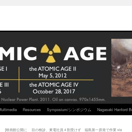
Multimedia
Resources
Symposium/シンポジウム
Nagasaki Hanford Br
 [映画館公開に
目の検診、東電社員４割受けず 福島第一原発で作業 via