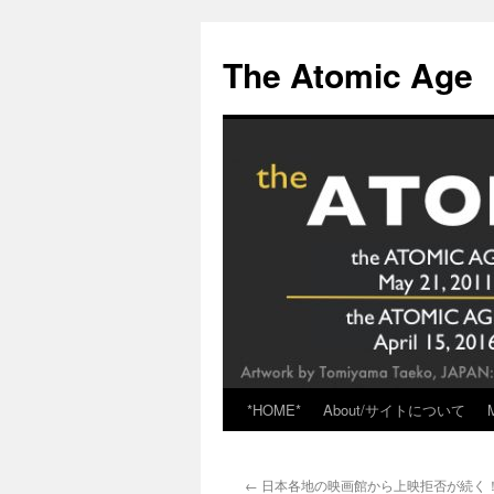
Skip
to
The Atomic Age
content
*HOME*
About/サイトについて
←
日本各地の映画館から上映拒否が続く！