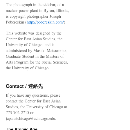
The photograph in the sidebar, of a
nuclear power plant in Byron, Illinois,
is copyright photographer Joseph
Pobereskin (
http://pobereskin.com/
)
This website was designed by the
Center for East Asian Studies, the
University of Chicago, and is
administered by Masaki Matsumoto,
Graduate Student in the Masters of
Arts Program for the Social Sciences,
the University of Chicago.
Contact / 連絡先
If you have any questions, please
contact the Center for East Asian
Studies, the University of Chicago at
773-702-2715 or
japanatchicago@uchicago.edu.
The Atomic Age