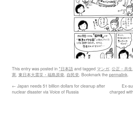
This entry was posted in
*日本語
and tagged
マンガ
,
公正・共生
憲
,
東日本大震災・福島原発
,
自民党
. Bookmark the
permalink
.
←
Japan needs 51 billion dollars for cleanup after
Ex-sup
nuclear disaster via Voice of Russia
charged with