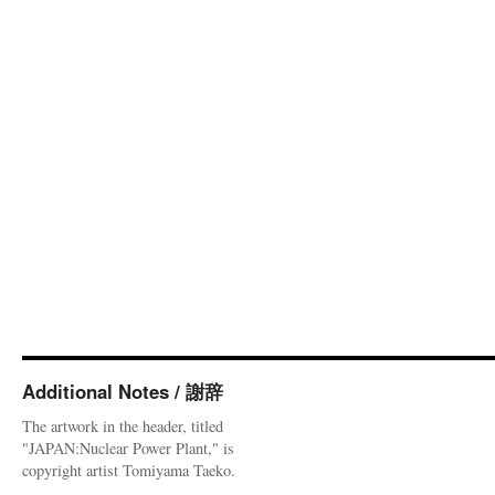
Additional Notes / 謝辞
The artwork in the header, titled
"JAPAN:Nuclear Power Plant," is
copyright artist Tomiyama Taeko.