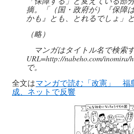
「保障する」と変えている部
摘。「（国・政府が）『保障
かも』とも、とれるでしょ」
（略）
マンガはタイトル名で検索す
URL=http://nabeho.com/inomira/h
で。
全文は
マンガで読む「改憲」 福
成、ネットで反響