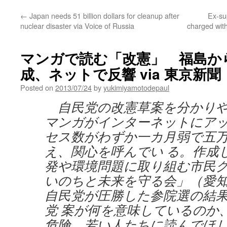
←
Japan needs 51 billion dollars for cleanup after
Ex-sup
nuclear disaster via Voice of Russia
charged with
マンガで読む「改憲」 福島か
成、ネットで反響 via 東京新聞
Posted on
2013/07/24
by
yukimiyamotodepaul
自民党の改憲草案を分かりや
マンガがインターネットにア
セス数がわずか一カ月弱で五
え、関心を呼んでい る。作成
発や環境問題に取り組む市民
いのちと未来を守る会」（愛
自民党が圧勝した参院選の結
党 案が何を意味しているのか
危険。若い人たちに読んでほ