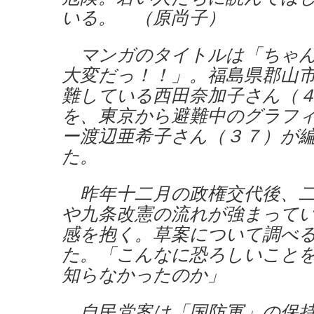
いる。 （原尚子）
マンガのタイトルは「ちゃん
大変だっ！！」。福島県郡山
難している西田奈加子さん（
を、東京から避難中のグラフ
ー渡辺亜希子さん（３７）が
た。
昨年十二月の政権交代後、二
や九条改憲の流れが強まって
感を抱く。草案について調べ
た。「こんなに恐ろしいこと
知らなかったのか」
自民党案は「国防軍」の保持