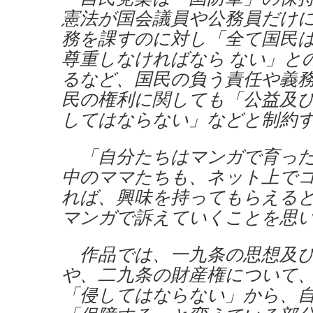
憲法が国会議員や公務員だけ
務を課すのに対し「全て国民
尊重しなければなら ない」と
るなど、国民の負う責任や義
民の権利に関しても「公益及
してはならない」などと制約
「自分たちはマンガで育った
中のママたちも、ネット上で
れば、興味を持ってもらえる
マンガで訴えていくことを思
作品では、一九条の思想及び
や、二九条の財産権について
「侵してはならない」から、