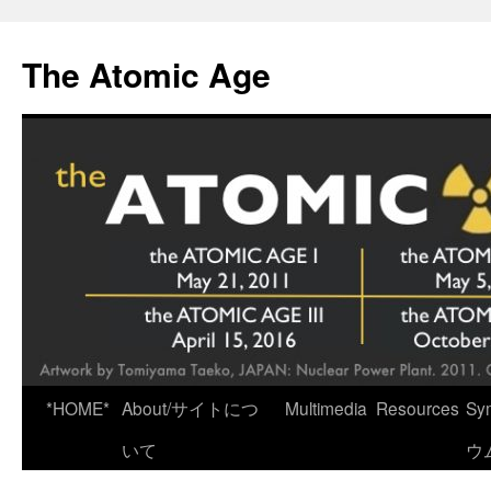
Skip
to
The Atomic Age
content
*HOME*
About/サイトにつ
Multimedia
Resources
Sy
いて
ウ