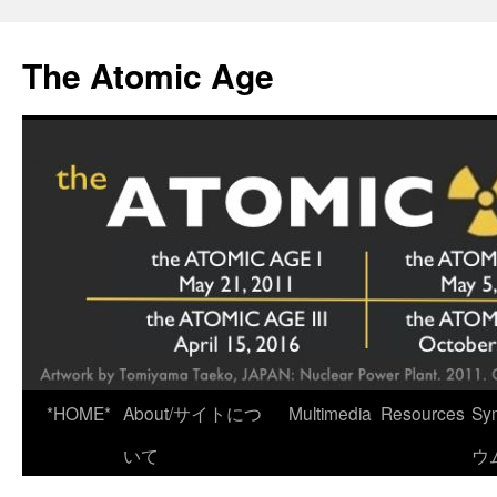
Skip
to
The Atomic Age
content
*HOME*
About/サイトにつ
Multimedia
Resources
Sy
いて
ウ