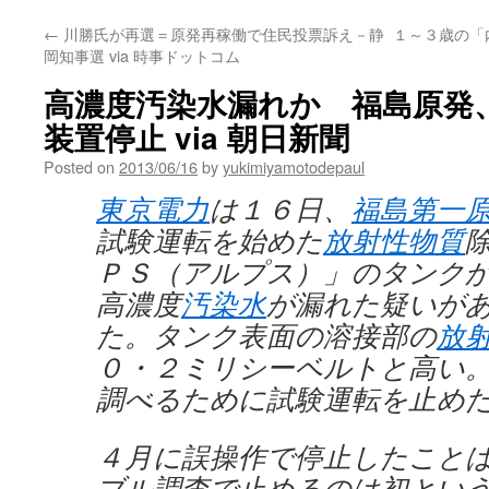
←
川勝氏が再選＝原発再稼働で住民投票訴え－静
１～３歳の「内
岡知事選 via 時事ドットコム
高濃度汚染水漏れか 福島原発
装置停止 via 朝日新聞
Posted on
2013/06/16
by
yukimiyamotodepaul
東京電力
は１６日、
福島第一
試験運転を始めた
放射性物質
ＰＳ（アルプス）」のタンク
高濃度
汚染水
が漏れた疑いが
た。タンク表面の溶接部の
放
０・２ミリシーベルトと高い
調べるために試験運転を止め
４月に誤操作で停止したこと
ブル調査で止めるのは初とい