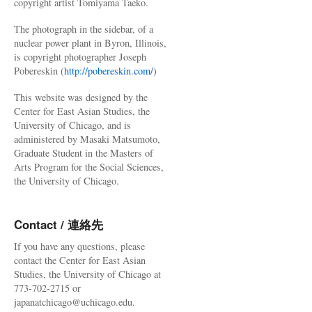
copyright artist Tomiyama Taeko.
The photograph in the sidebar, of a
nuclear power plant in Byron, Illinois,
is copyright photographer Joseph
Pobereskin (
http://pobereskin.com/
)
This website was designed by the
Center for East Asian Studies, the
University of Chicago, and is
administered by Masaki Matsumoto,
Graduate Student in the Masters of
Arts Program for the Social Sciences,
the University of Chicago.
Contact / 連絡先
If you have any questions, please
contact the Center for East Asian
Studies, the University of Chicago at
773-702-2715 or
japanatchicago@uchicago.edu.