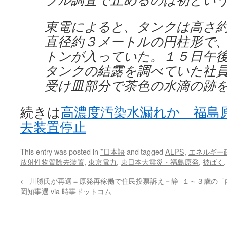
東電によると、タンクは高さ
直径約３メートルの円柱形で
トンが入っていた。１５日午
タンクの結露を調べていた社
受け皿部分で茶色の水滴の跡
続きは
高濃度汚染水漏れか 福島
去装置停止
This entry was posted in
*日本語
and tagged
ALPS
,
エネルギー
放射性物質除去装置
,
東京電力
,
東日本大震災・福島原発
,
被ばく
←
川勝氏が再選＝原発再稼働で住民投票訴え－静
１～３歳の「内
岡知事選 via 時事ドットコム