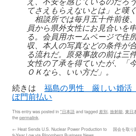
え、不安を感じているのだろ
てさえもらえないとは」と嘆
相談所では毎月五十件前後、
員から県外女性にお見合いを
る。会員用ホームページで住
収、本人の写真などの条件が
る流れだ。原発事故の前は三
女性の了承を得ていたが、「
ＯＫなら、いい方だ」。
続きは
福島の男性 厳しい婚活
ぼ門前払い
This entry was posted in
*日本語
and tagged
差別
,
放射能
,
東日
the
permalink
.
←
Heat Sends U.S. Nuclear Power Production to
国会を取り
9-Year Low via Bloomberg Business News