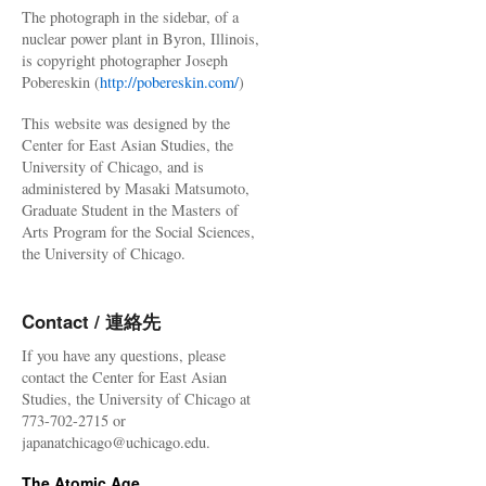
The photograph in the sidebar, of a
nuclear power plant in Byron, Illinois,
is copyright photographer Joseph
Pobereskin (
http://pobereskin.com/
)
This website was designed by the
Center for East Asian Studies, the
University of Chicago, and is
administered by Masaki Matsumoto,
Graduate Student in the Masters of
Arts Program for the Social Sciences,
the University of Chicago.
Contact / 連絡先
If you have any questions, please
contact the Center for East Asian
Studies, the University of Chicago at
773-702-2715 or
japanatchicago@uchicago.edu.
The Atomic Age