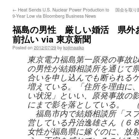
←
Heat Sends U.S. Nuclear Power Production to
国会を取り
9-Year Low via Bloomberg Business News
福島の男性 厳しい婚活 県外
前払い via 東京新聞
Posted on
2012/07/29
by
kojimaaiko
東京電力福島第一原発の事故
の男性が結婚相談所を通じて
合いを申し込んでも断られる
増えている。「住所を理由に
い状況」といい、原発事故の
にまで影を落としている。 
福島市内で結婚相談所「スプ
営している丹治逸雄さん（６
女性が福島県に嫁ぐのに、放