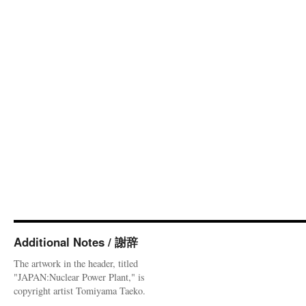
Additional Notes / 謝辞
The artwork in the header, titled
"JAPAN:Nuclear Power Plant," is
copyright artist Tomiyama Taeko.