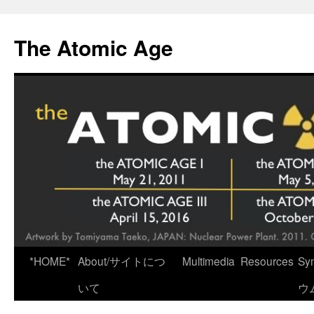
Skip
to
The Atomic Age
content
*HOME*
About/サイトにつ
Multimedia
Resources
Sy
いて
ウ