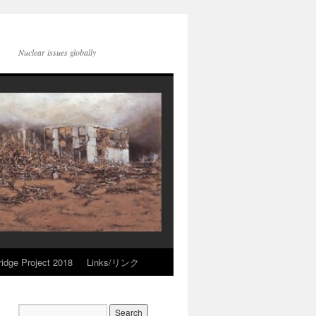
Nuclear issues globally
idge Project 2018
Links/リンク