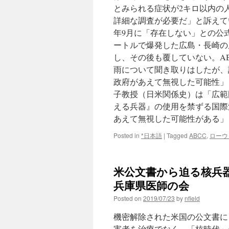
とみられる症状が2キロ以内の
詳細な調査が必要だ」と訴えて
年9月に「存在しない」との公式
ートルで爆発した広島・長崎の
し、その後も覆していない。A
雨について聞き取りはしたが、
政府があえて無視した可能性」
子教授（日米関係史）は「広範
える兵器』の使用を禁ずる国際
あえて無視した可能性がある」と
Posted in
*日本語
|
Tagged
ABCC
,
ローウ
米公文書から迫る核兵器
兵庫県医師の会
Posted on
2019/07/23
by
nfield
機密解除された米国の公文書に
害者を治療でなく、「核時代」