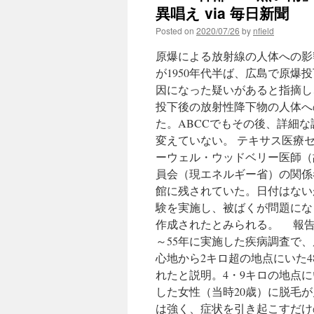
異唱え via 毎日新聞
Posted on
2020/07/26
by
nfield
原爆による放射線の人体への影
が1950年代半ば、広島で原
因になった疑いがあると指摘し
投下後の放射性降下物の人体へ
た。ABCCでもその後、詳細
変えていない。 テキサス医療
ーウェル・ウッドベリー医師（
員会（現エネルギー省）の関係
館に残されていた。日付はない
験を実施し、被ばくが問題にな
作成されたとみられる。 報告
～55年に実施した疾病調査で
心地から2キロ超の地点にいた
れたと説明。4・9キロの地点
した女性（当時20歳）に脱毛
は強く、症状を引き起こすだけ