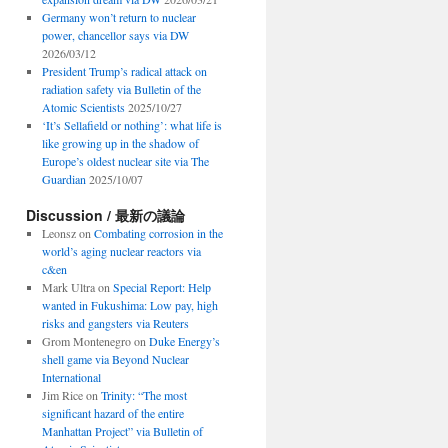
Germany won’t return to nuclear
power, chancellor says via DW
2026/03/12
President Trump’s radical attack on
radiation safety via Bulletin of the
Atomic Scientists
2025/10/27
‘It’s Sellafield or nothing’: what life is
like growing up in the shadow of
Europe’s oldest nuclear site via The
Guardian
2025/10/07
Discussion / 最新の議論
Leonsz
on
Combating corrosion in the
world’s aging nuclear reactors via
c&en
Mark Ultra
on
Special Report: Help
wanted in Fukushima: Low pay, high
risks and gangsters via Reuters
Grom Montenegro
on
Duke Energy’s
shell game via Beyond Nuclear
International
Jim Rice
on
Trinity: “The most
significant hazard of the entire
Manhattan Project” via Bulletin of