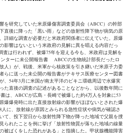
響を研究していた米原爆傷害調査委員会（ABCC）の幹部
爆投下直後に降った「黒い雨」などの放射性降下物が病気の原
、詳細な調査が必要だと米政府関係者に伝えていた。原爆
の影響はないという米政府の見解に異を唱える内容だっ
な調査は行われず、被爆75年を迎える今も、米政府は見解を
センターに未公開報告書 ABCCの生物統計部長だったロ
故人）が、戦後、米軍から核政策を引き継いだ米原子力委
者らに送った未公開の報告書がテキサス医療センター図書
が、54年3月に米国が南太平洋のビキニ環礁周辺で水爆実
った直後の調査の記述があることなどから、以後数年間に
書は、ABCCが広島・長崎で被爆した約4万人を対象に53
、原爆爆発時に出た直接放射線の影響がほぼないとされた爆
48人に、放射線が原因とみられる急性症状や病気が確認さ
にいて、投下翌日から放射性降下物が降った地域で父親を捜
が見られたことを例に挙げ「放射性物質が落ちた地域の線量
の被ばくをした恐れがある」と指摘した。甲状腺機能障害