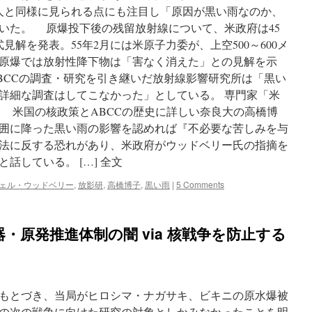
人と同様に見られる点にも注目し「原因が黒い雨なのか、
いた。 原爆投下後の残留放射線について、米政府は45
見解を発表。55年2月には米原子力委が、上空500～600メ
原爆では放射性降下物は「害なく消えた」との見解を示
BCCの調査・研究を引き継いだ放射線影響研究所は「黒い
詳細な調査はしてこなかった」としている。 専門家「米
 米国の核政策とABCCの歴史に詳しい奈良大の高橋博
囲に降った黒い雨の影響を認めれば『不必要な苦しみを与
法に反する恐れがあり、米政府がウッドベリー氏の指摘を
話している。 […] 全文
ェル・ウッドベリー
,
放影研
,
高橋博子
,
黒い雨
|
5 Comments
・原発推進体制の闇 via 核戦争を防止する
もとづき、当局がヒロシマ・ナガサキ、ビキニの原水爆被
の次の戦争に向けた研究の対象としかみなかったことを明