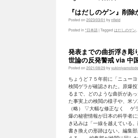
『はだしのゲン』削除から考
Posted on
2023/03/01
by
nfield
Posted in
*日本語
|
Tagged
はだしのゲン
,
発表までの曲折浮き彫
世論の反発警戒 via 
Posted on
2021/08/29
by
yukimiyamotod
ちょうど７５年前に「ニューヨ
検閲ゲラが確認された。原爆投
るまで、どのような曲折があっ
た事実上の検閲の様子や、米ソ
（略） ▽大幅な修正なく ゲ
爆の秘密情報が日本の科学者に
き込みは「一線を越えている。
書き換えの形跡はない。編集部
える。 編集部が検閲に回した