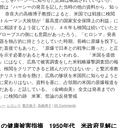
Radio
授は「ハーシーの発言を記した当時の他の資料から、知っ
Dialogue
 奈良大の高橋博子教授によると、米国では戦後に検閲
トルーマン大統領が「最高度の国家安全保障上の利益」に
に相談するよう促しており、４６年も検閲は続いていたと
グローブスの側にも意図があったろう。「ヒロシマ」発表
器を独占的に持とうとしていた時期。長崎に原爆を投下し
た直後でもあった。「原爆で日本との戦争に勝った」と正
を示す必要があると考えたといわれる。 「米国を道徳
』にはなく、広島で被害調査をした米戦略爆撃調査団の報
、検閲をクリアできると踏んだのではないか」と繁沢准教
ナリスト生命を懸け、広島の惨状を米国民に知らせようと
に変わりはない。資料を基に、占領期の米国の原爆報道を
だある」と話している。（金崎由美） 全文は発表までの
」に検閲の跡 米軍、世論の反発警戒
シー
,
ヒロシマ
,
繁沢敦子
,
高橋博子
|
35 Comments
」の健康被害指摘 1950年代 米政府見解に