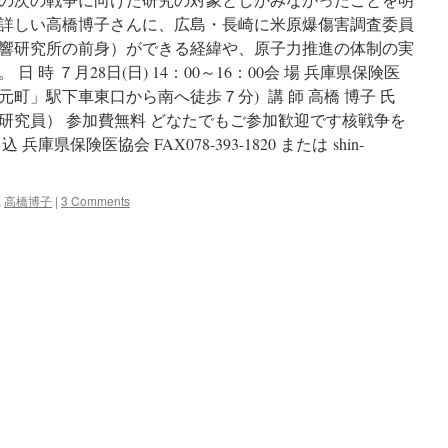
詳しい高橋博子さんに、広島・長崎に米原爆傷害調査委員
響研究所の前身）ができる経緯や、原子力推進の体制の実
時 ７月28日(日) 14：00～16：00会 場 兵庫県保険医
町」駅下車東口から南へ徒歩７分) 講 師 高橋 博子 氏
研究員） 参加費無料 どなたでもご参加歓迎です核戦争を
県保険医協会 FAX078-393-1820 または shin-
,
高橋博子
|
3 Comments