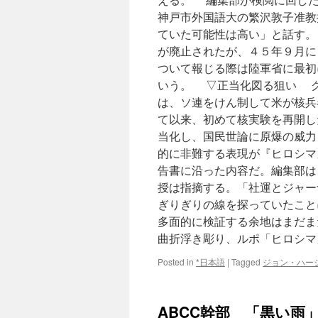
神戸市外国語大の繁沢敦子准教
ていた可能性は高い」と話す。
が廃止されたが、４５年９月に
ついて報じる際は陸軍省に最初
いう。 ▽正当化図る狙い 
は、ソ連をけん制して米が核兵
て以来、初めて核実験を再開し
当化し、国民世論に原爆の威力
的に非難する表現が『ヒロシマ
告書に沿った内容だ。編集部は
授は指摘する。「社運とジャー
ぎりぎりの線を探っていたこと
多面的に検証する余地はまだま
曲折浮き彫り、ルポ「ヒロシマ
Posted in
*日本語
|
Tagged
ジョン・ハー
ABCC幹部 「黒い雨