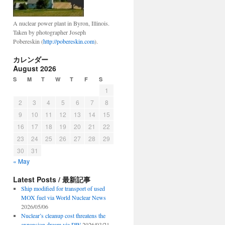
A nuclear power plant in Byron, Illinois.
Taken by photographer Joseph
Pobereskin (
http://pobereskin.com
).
カレンダー
August 2026
S
M
T
W
T
F
S
1
2
3
4
5
6
7
8
9
10
11
12
13
14
15
16
17
18
19
20
21
22
23
24
25
26
27
28
29
30
31
« May
Latest Posts / 最新記事
Ship modified for transport of used
MOX fuel via World Nuclear News
2026/05/06
Nuclear’s cleanup cost threatens the
expansion dream via DW
2026/03/21