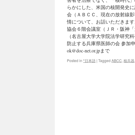
らかにした、米国の核開発史に
会（ＡＢＣＣ、現在の放射線影
情について、お話いただきます。 日 
協会６階会議室（ＪＲ・阪神「元
（名古屋大学大学院法学研究科
防止する兵庫県医師の会 参加申込 兵庫
ok@doc-net.or.jpまで
Posted in
*日本語
|
Tagged
ABCC
,
核兵器