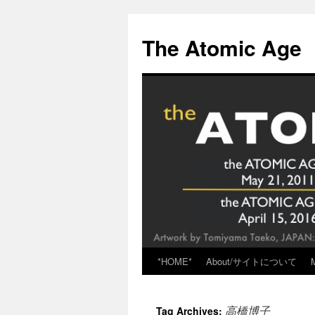
Skip
to
The Atomic Age
content
*HOME*
About/サイトについて
高橋博子
Tag Archives: