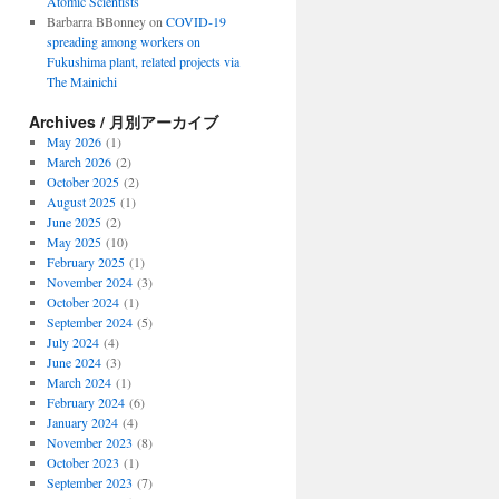
Atomic Scientists
Barbarra BBonney
on
COVID-19
spreading among workers on
Fukushima plant, related projects via
The Mainichi
Archives / 月別アーカイブ
May 2026
(1)
March 2026
(2)
October 2025
(2)
August 2025
(1)
June 2025
(2)
May 2025
(10)
February 2025
(1)
November 2024
(3)
October 2024
(1)
September 2024
(5)
July 2024
(4)
June 2024
(3)
March 2024
(1)
February 2024
(6)
January 2024
(4)
November 2023
(8)
October 2023
(1)
September 2023
(7)