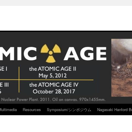
Multimedia
Resources
Symposium/シンポジウム
Nagasaki Hanford Br