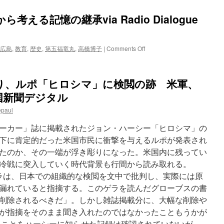
える記憶の継承via Radio Dialogue
on
広島
,
教育
,
歴史
,
第五福竜丸
,
高橋博子
|
Comments Off
『は
だ
し
り、ルポ「ヒロシマ」に検閲の跡 米軍、
の
ゲ
中国新聞デジタル
ン』
epaul
削
除
ーカー」誌に掲載されたジョン・ハーシー「ヒロシマ」の
か
ら
下に肯定的だった米国市民に衝撃を与えるルポが発表され
考
たのか、その一端が浮き彫りになった。米国内に残ってい
え
冷戦に突入していく時代背景も行間から読み取れる。
る
記
ラは、日本での組織的な検閲を文中で批判し、実際には原
憶
漏れていると指摘する。このゲラを読んだグローブスの書
の
削除されるべきだ」。しかし雑誌掲載分に、大幅な削除や
継
承
が指摘をそのまま聞き入れたのではなかったこともうかが
via
ことをハーシーに知らせた記録は確認されていないが、