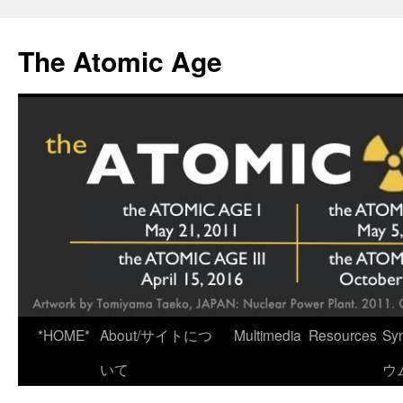
Skip
to
The Atomic Age
content
*HOME*
About/サイトにつ
Multimedia
Resources
Sy
いて
ウ