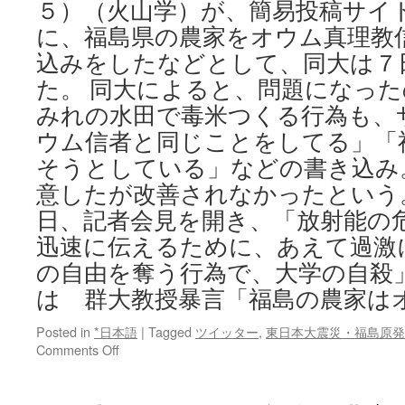
５）（火山学）が、簡易投稿サイ
に、福島県の農家をオウム真理教
込みをしたなどとして、同大は７
た。 同大によると、問題になっ
みれの水田で毒米つくる行為も、
ウム信者と同じことをしてる」「
そうとしている」などの書き込み
意したが改善されなかったという
日、記者会見を開き、「放射能の
迅速に伝えるために、あえて過激
の自由を奪う行為で、大学の自殺
は 群大教授暴言「福島の農家は
Posted in
*日本語
|
Tagged
ツイッター
,
東日本大震災・福島原発
on
Comments Off
群
大
教