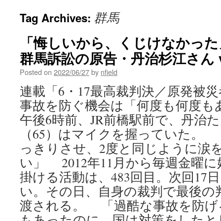
群馬
Tag Archives:
「悔しいから、くじけなかった
群馬訴訟の原告・丹治杉江さん v
Posted on
2022/06/27
by
nfield
連載「6・17最高裁判決／原発被災
事故を防ぐ機会は「何度も何度も
午後6時前、JR前橋駅前で、丹治
（65）はマイクを握っていた。
っきりさせ、2度と同じように涙
い」 2012年11月から毎週金曜
掛ける活動は、483回目。次回17
い。その日、自身の裁判で最後の
渡される。 「過酷な事故を防げ
もあったのに、国は対策をしたと