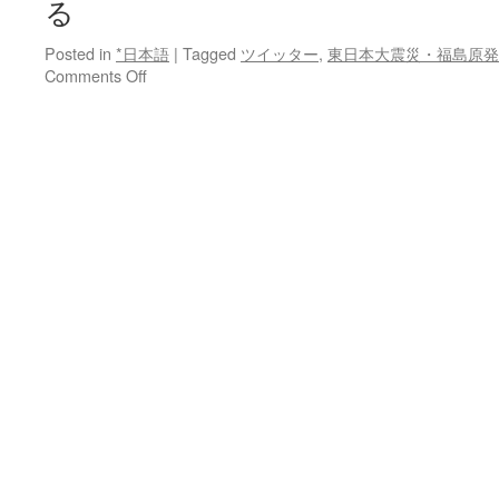
る
Posted in
*日本語
|
Tagged
ツイッター
,
東日本大震災・福島原発
on
Comments Off
群
馬
大：
教
授
処
分
福
島
の
農
家
を
オ
ウ
ム
信
者
に