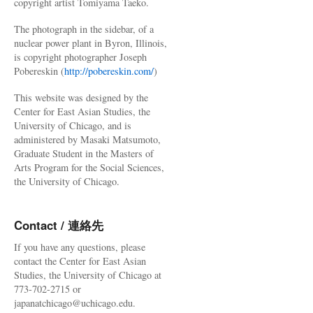
copyright artist Tomiyama Taeko.
The photograph in the sidebar, of a
nuclear power plant in Byron, Illinois,
is copyright photographer Joseph
Pobereskin (
http://pobereskin.com/
)
This website was designed by the
Center for East Asian Studies, the
University of Chicago, and is
administered by Masaki Matsumoto,
Graduate Student in the Masters of
Arts Program for the Social Sciences,
the University of Chicago.
Contact / 連絡先
If you have any questions, please
contact the Center for East Asian
Studies, the University of Chicago at
773-702-2715 or
japanatchicago@uchicago.edu.