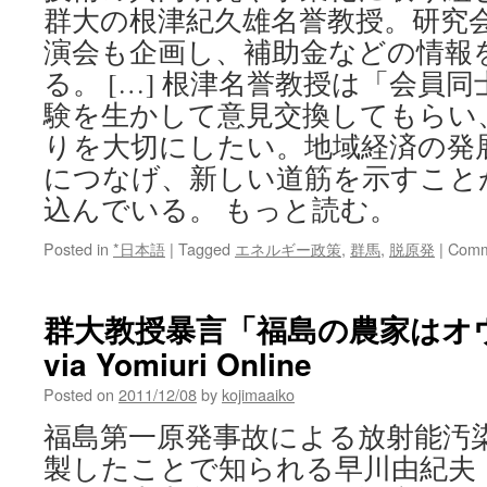
群大の根津紀久雄名誉教授。研究
演会も企画し、補助金などの情報
る。 […] 根津名誉教授は「会員
験を生かして意見交換してもらい
りを大切にしたい。地域経済の発
につなげ、新しい道筋を示すこと
込んでいる。 もっと読む。
Posted in
*日本語
|
Tagged
エネルギー政策
,
群馬
,
脱原発
|
Comm
群大教授暴言「福島の農家はオ
via Yomiuri Online
Posted on
2011/12/08
by
kojimaaiko
福島第一原発事故による放射能汚
製したことで知られる早川由紀夫