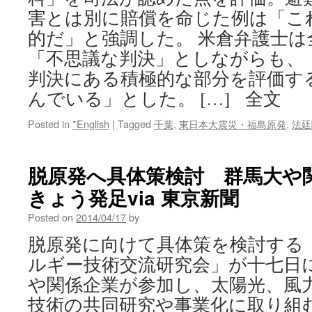
害とは別に賠償を命じた例は「こ
的だ」と強調した。 米倉弁護士
「不思議な判決」としながらも、
判決にある積極的な部分を評価す
んでいる」とした。 […] 全文
Posted in
*English
|
Tagged
千葉
,
東日本大震災・福島原発
,
法廷
脱原発へ具体策検討 群馬大や
きょう発足via 東京新聞
Posted on
2014/04/17
by
脱原発に向けて具体策を検討する
ルギー技術交流研究会」が十七日
や関係企業が参加し、太陽光、風
技術の共同研究や事業化に取り組