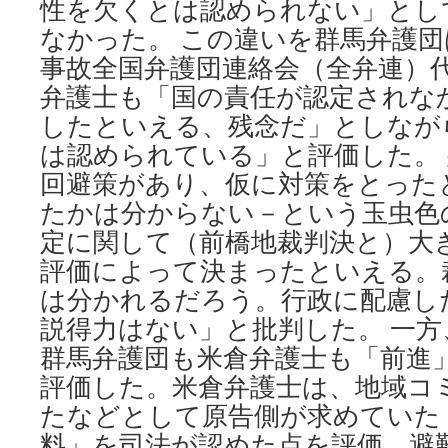
性を欠くとは認められない」とし
なかった。 この違いを群馬弁護
事故全国弁護団連絡会（全弁連）
弁護士も「国の責任が認定されな
したといえる、残念だ」としなが
は認められている」と評価した。
回避策があり、仮に対策をとった
たかは分からない－という玉虫色
定に関して（前橋地裁判決と）大
評価によって決まったといえる。
は分かれるだろう。行政に配慮し
説得力はない」と批判した。 一
群馬弁護団も米倉弁護士も「前進
評価した。米倉弁護士は、地域コ
たなどとして原告側が求めていた
料」を司法が認めた点を評価。避