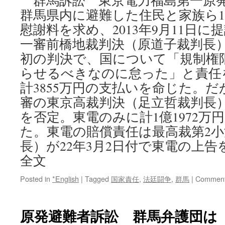
群馬訴訟 東京電力福島第一原
群馬県内に避難した住民と家族ら1
慰謝料を求め、2013年9月11日に提
一審前橋地裁判決（原道子裁判長
初の判決で、国について「規制権
らせるべきなのに怠った」と責任
計3855万円の支払いを命じた。だが
審の東京高裁判決（足立哲裁判長
を否定。東電のみに計1億1972万
た。東電の賠償責任は最高裁第2
長）が22年3月2日付で東電の上
全文
Posted in
*English
|
Tagged
国家責任
,
法廷闘争
,
群馬
|
Comment
原発避難者訴訟 群馬弁護団は