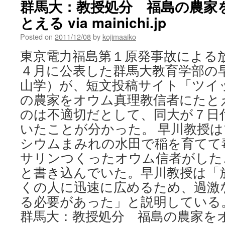
群馬大：教授処分 福島の農家
授
とえる via mainichi.jp
暴
言
Posted on
2011/12/08
by
kojimaaiko
「福
島
東京電力福島第１原発事故による
の
４月に公表した群馬大教育学部の
農
家
山学）が、短文投稿サイト「ツイ
は
の農家をオウム真理教信者にたと
オ
ウ
のは不適切だとして、同大が７日
ム
いたことが分かった。 早川教授
信
者
シウムまみれの水田で稲を育てて
と
サリンつくったオウム信者がした
同
と書き込んでいた。早川教授は「
じ」
via
くの人に迅速に広めるため、過激
Yomiuri
る必要があった」と説明している
Online
群馬大：教授処分 福島の農家を