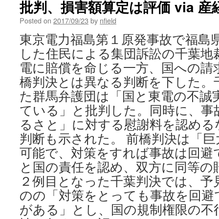
批判、損害額算定は評価 via 
Posted on
2017/09/23
by
nfield
東京電力福島第１原発事故で福島
した住民による集団訴訟の千葉地
電に賠償を命じる一方、国への請
橋判決とは異なる判断を下した。
た群馬弁護団は「国と東電の不誠
ている」と批判した。同時に、事
るさと」に対する慰謝料を認める
判断も示された。 前橋判決は「巨
可能で、対策をすれば事故は回避
と国の責任を認め、双方に同等の
２例目となった千葉判決では、予
のの「対策をとっても事故を回避
がある」とし、国の規制権限の不