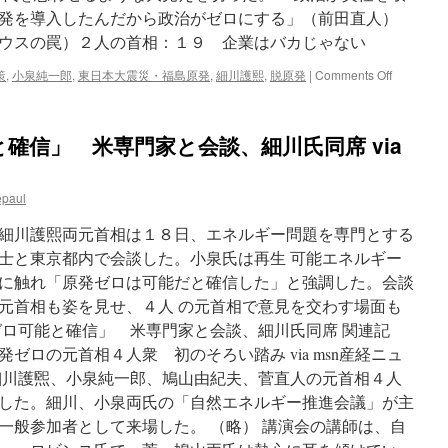
発を導入したんだから政治がゼロにする」（前田直人）
ウスの罠）２人の首相：１９ 企業はバカじゃない
on
策
,
小泉純一郎
,
東日本大震災・福島原発
,
細川護熙
,
脱原発
|
Comments Off
（プ
ロ
メ
確信」 米専門家と会談、細川氏同席 via
テ
ウ
ス
epaul
の
罠）
細川護熙両元首相は１８日、エネルギー問題を専門とする
２
人
士と東京都内で会談した。小泉氏は再生 可能エネルギー
の
に触れ「原発ゼロは可能だと確信した」と強調した。会談
首
元首相も姿を見せ、４人 の元首相で意見を交わす場面も
相：
１
ゼロ可能と確信」 米専門家と会談、細川氏同席 関連記
９
ゼロの元首相４人衆 初のそろい踏み via msn産経ニュ
企
細川護煕、小泉純一郎、鳩山由紀夫、菅直人の元首相４人
業
は
した。細川、小泉両氏の「自然エネルギー推進会議」が主
バ
一般参加者として来場した。 （略） 講演会の講師は、自
カ