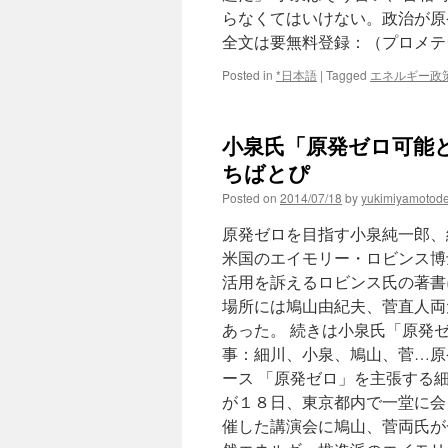
らなくてはいけない。政治が原
全文は要無料登録：（プロメテ
Posted in
*日本語
|
Tagged
エネルギー政
小泉氏「原発ゼロ可能と
ちばとぴ
Posted on
2014/07/18
by
yukimiyamotod
原発ゼロを目指す小泉純一郎、
米国のエイモリー・ロビンス博
活用を訴えるロビンス氏の著書
場所には鳩山由紀夫、菅直人両
あった。 続きは小泉氏「原発
事：細川、小泉、鳩山、菅…原発
ース 「原発ゼロ」を主張する
が１８日、東京都内で一堂に会
催した講演会に鳩山、菅両氏が