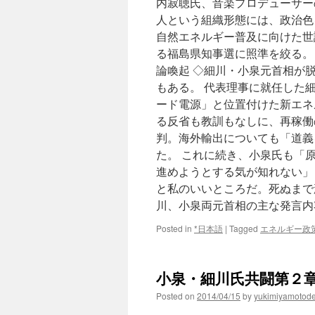
内寂聴氏、音楽プロデューサー
細
人という組織形態には、政治色
川
氏
自然エネルギー普及に向けた世
同
る福島県知事選に照準を絞る。
席
論喚起 ◇細川・小泉元首相が脱
via
ち
もある。 代表理事に就任した
ば
ード電源」と位置付けた新エネ
と
る反省も教訓もなしに、再稼働
ぴ
判。海外輸出についても「道義
た。 これに続き、小泉氏も「
進めようとする気が知れない」
と私のいいところだ。死ぬまで
川、小泉両元首相の主な発言内容
Posted in
*日本語
|
Tagged
エネルギー政
小泉・細川氏共闘第２章
Posted on
2014/04/15
by
yukimiyamotod