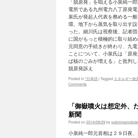
「脱原発」を唱える小泉純一郎
訪
問
電所である九州電力八丁原発電
大
泉氏が発起人代表を務める一般
間
環。地下から蒸気を取り出す設
原
発
った。細川氏は視察後、記者団
訴
に国がもっと積極的に取り組め
訟
元同意の手続きが終わり、九電
で
市
ことについて、小泉氏は「原発
長
ば核のごみが増える」と批判し
と
脱原発訴え
懇
談
Posted in
*日本語
|
Tagged
エネルギー政
via
Comments
47
News
「御嶽噴火は想定外、だ
新聞
Posted on
2014/09/29
by
yukimiyamotod
小泉純一郎元首相は２９日夜、