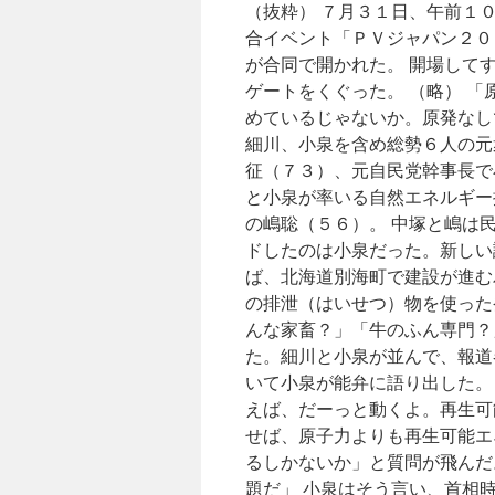
（抜粋） ７月３１日、午前１
だ
か
合イベント「ＰＶジャパン２０
ら
が合同で開かれた。 開場して
原
ゲートをくぐった。 （略） 
発
は
めているじゃないか。原発なし
ダ
細川、小泉を含め総勢６人の元
メ
征（７３）、元自民党幹事長で
だ」
小
と小泉が率いる自然エネルギー
泉
の嶋聡（５６）。 中塚と嶋は
元
ドしたのは小泉だった。新しい
首
相
ば、北海道別海町で建設が進む
via
の排泄（はいせつ）物を使った
朝
んな家畜？」「牛のふん専門？
日
新
た。細川と小泉が並んで、報道
聞
いて小泉が能弁に語り出した。
えば、だーっと動くよ。再生可
せば、原子力よりも再生可能エ
るしかないか」と質問が飛んだ
題だ」 小泉はそう言い、首相