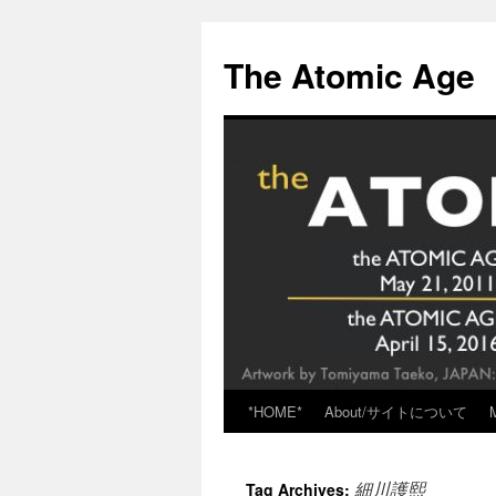
Skip
to
The Atomic Age
content
*HOME*
About/サイトについて
細川護熙
Tag Archives: