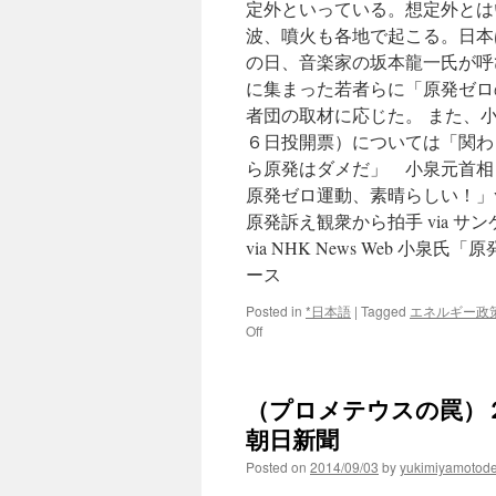
定外といっている。想定外とは
波、噴火も各地で起こる。日本
の日、音楽家の坂本龍一氏が呼
に集まった若者らに「原発ゼロ
者団の取材に応じた。 また、
６日投開票）については「関わ
ら原発はダメだ」 小泉元首相
原発ゼロ運動、素晴らしい！」vi
原発訴え観衆から拍手 via サ
via NHK News Web 小
ース
Posted in
*日本語
|
Tagged
エネルギー政
on
Off
「御
嶽
噴
（プロメテウスの罠）２
火
は
朝日新聞
想
Posted on
2014/09/03
by
yukimiyamotod
定
外、