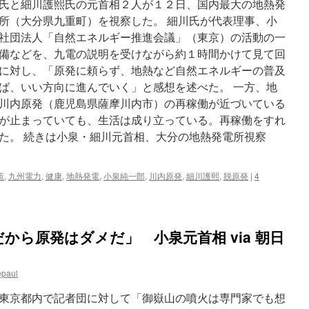
氏と細川護熙氏の元首相２人が１２日、国内最大の地熱発
所（大分県九重町）を視察した。 細川氏が代表理事、小
社団法人「自然エネルギー推進会議」（東京）の活動の一
備などを、九電の説明を受けながら約１時間かけて見て回
に対し、「原発に頼らず、地熱など自然エネルギーの普及
ば、いい方向に進んでいく」と感想を述べた。 一方、地
川内原発（鹿児島県薩摩川内市）の再稼働が近づいている
が止まっていても、生活は成り立っている。再稼働をすれ
た。 続きは小泉・細川元首相、大分の地熱発電所視察
策
,
九州電力
,
健康
,
地熱発電
,
小泉純一郎
,
川内原発
,
細川護熙
,
脱原発
|
4
から原発はダメだ」 小泉元首相 via 朝日
epaul
東京都内で記者団に対して「御嶽山の噴火は専門家でも想