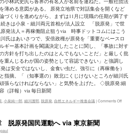
の小林武史氏ら各界の有名人が名前を連ねた。一般社団法
を薄める意図がある。 原発立地県で対話集会を開くなど
論づくりを進めながら、まずは11月に現職の任期が満了す
 続きは小泉・細川両元首相が法人設立 「脱原発」で世
原発法人＝再稼働阻止狙うvia 時事ドットコムにはこう
細川氏はあいさつで、安倍政権が原発を「重要なベースロ
ルギー基本計画を閣議決定したことに関し、「事故に対す
の方針を打ち出したのはとんでもないことだ」と厳しく批
を重んじるわが国の姿勢として容認できない」と強調し
原発は安全ではないし、金食い虫だ。強引に（再稼働を）
と指摘。「（知事選の）敗北にくじけないところが細川氏
頑張らなければならない」と気勢を上げた。 ◇脱原発:細
（詳報）via 毎日新聞
on
策
,
小泉純一郎
,
細川護熙
,
脱原発
,
自然エネルギー推進会議
|
Comments Off
小
泉・
細
 脱原発国民運動へ via 東京新聞
川
両
epaul
元