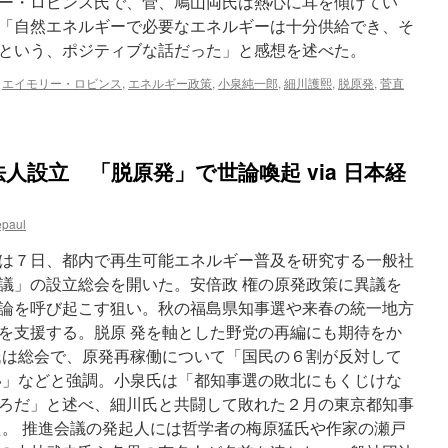
ー・ロビンス氏で、菅、鳩山両氏は熱心に耳を傾けてい
じ
ゃ
「自然エネルギーで必要なエネルギーは十分供給でき、そ
な
という、ポジティブな話だった」と感想を述べた。
い
via
,
エイモリー・ロビンス
,
エネルギー政策
,
小泉純一郎
,
細川護熙
,
脱原発
,
菅直
朝
日
新
聞
人設立 「脱原発」で世論喚起 via 日本経
epaul
は７日、都内で再生可能エネルギー普及を研究する一般社
議」の設立総会を開いた。安倍政 権の原発政策に異議を
論を呼び起こす狙い。秋の福島県知事選や来春の統一地方
を支援する。脱原 発を軸とした野党の再編にも期待をか
氏は総会で、原発再稼働について「国民の６割が反対して
い」などと強調。小泉氏は「都知事選の敗北にもくじけな
ろだ」と述べ、細川氏と共闘して敗れた２月の東京都知事
た。 推進会議の発起人には哲学者の梅原猛氏や作家の瀬戸