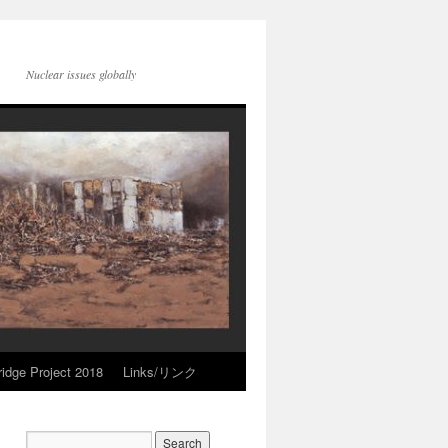
Nuclear issues globally
idge Project 2018
Links/リンク