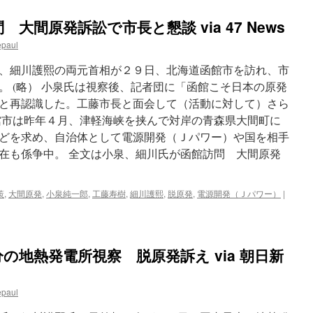
大間原発訴訟で市長と懇談 via 47 News
epaul
、細川護熙の両元首相が２９日、北海道函館市を訪れ、市
。 (略） 小泉氏は視察後、記者団に「函館こそ日本の原発
と再認識した。工藤市長と面会して（活動に対して）さら
館市は昨年４月、津軽海峡を挟んで対岸の青森県大間町に
どを求め、自治体として電源開発（Ｊパワー）や国を相手
在も係争中。 全文は小泉、細川氏が函館訪問 大間原発
策
,
大間原発
,
小泉純一郎
,
工藤寿樹
,
細川護熙
,
脱原発
,
電源開発（Ｊパワー）
|
の地熱発電所視察 脱原発訴え via 朝日新
epaul