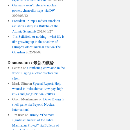
Germany won’t return to nuclear
power, chancellor says via DW
2026/03/12
President Trump’s radical attack on
radiation safety via Bulletin of the
Atomic Scientists
2025/10/27
‘It’s Sellafield or nothing’: what life is
like growing up in the shadow of
Europe’s oldest nuclear site via The
Guardian
2025/10/07
Discussion / 最新の議論
Leonsz
on
Combating corrosion in the
world’s aging nuclear reactors via
c&en
Mark Ultra
on
Special Report: Help
wanted in Fukushima: Low pay, high
risks and gangsters via Reuters
Grom Montenegro
on
Duke Energy’s
shell game via Beyond Nuclear
International
Jim Rice
on
Trinity: “The most
significant hazard of the entire
Manhattan Project” via Bulletin of