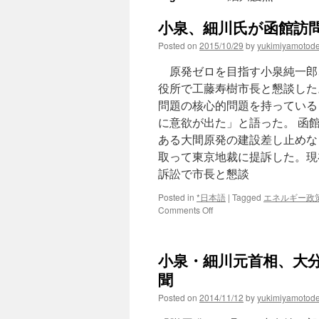
小泉、細川氏が函館訪問 
Posted on
2015/10/29
by
yukimiyamotod
原発ゼロを目指す小泉純一郎
役所で工藤寿樹市長と懇談した
問題の核心的問題を持っている
に意欲が出た」と語った。 函
ある大間原発の建設差し止めな
取って東京地裁に提訴した。現
訴訟で市長と懇談
Posted in
*日本語
|
Tagged
エネルギー政
on
Comments Off
小
泉、
細
小泉・細川元首相、大分
川
氏
聞
が
Posted on
2014/11/12
by
yukimiyamotod
函
館