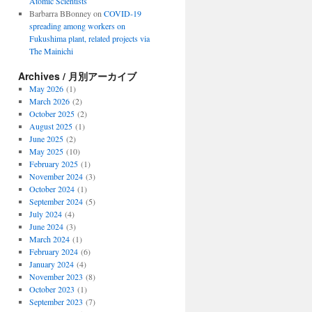
Atomic Scientists
Barbarra BBonney
on
COVID-19
spreading among workers on
Fukushima plant, related projects via
The Mainichi
Archives / 月別アーカイブ
May 2026
(1)
March 2026
(2)
October 2025
(2)
August 2025
(1)
June 2025
(2)
May 2025
(10)
February 2025
(1)
November 2024
(3)
October 2024
(1)
September 2024
(5)
July 2024
(4)
June 2024
(3)
March 2024
(1)
February 2024
(6)
January 2024
(4)
November 2023
(8)
October 2023
(1)
September 2023
(7)