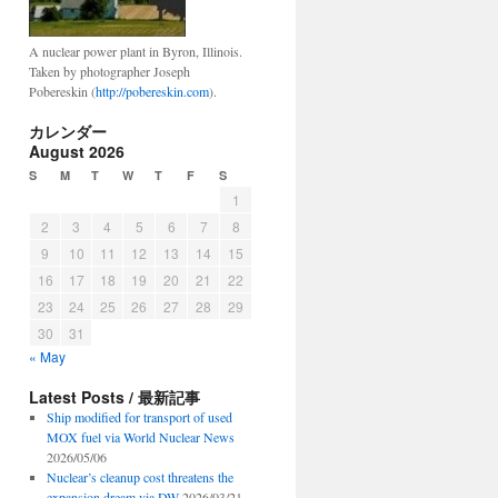
A nuclear power plant in Byron, Illinois.
Taken by photographer Joseph
Pobereskin (
http://pobereskin.com
).
カレンダー
August 2026
S
M
T
W
T
F
S
1
2
3
4
5
6
7
8
9
10
11
12
13
14
15
16
17
18
19
20
21
22
23
24
25
26
27
28
29
30
31
« May
Latest Posts / 最新記事
Ship modified for transport of used
MOX fuel via World Nuclear News
2026/05/06
Nuclear’s cleanup cost threatens the
expansion dream via DW
2026/03/21