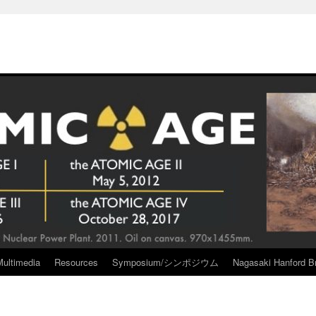
Multimedia
Resources
Symposium/シンポジウム
Nagasaki Hanford Br