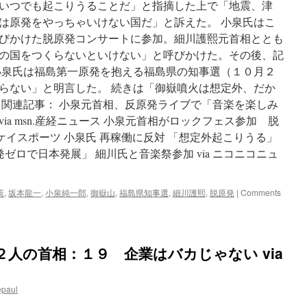
いつでも起こりうることだ」と指摘した上で「地震、津
は原発をやっちゃいけない国だ」と訴えた。 小泉氏はこ
びかけた脱原発コンサートに参加。細川護熙元首相ととも
の国をつくらないといけない」と呼びかけた。その後、記
小泉氏は福島第一原発を抱える福島県の知事選（１０月２
らない」と明言した。 続きは「御嶽噴火は想定外、だか
 関連記事： 小泉元首相、反原発ライブで「音楽を楽しみ
a msn.産経ニュース 小泉元首相がロックフェス参加 脱
ンケイスポーツ 小泉氏 再稼働に反対 「想定外起こりうる」
泉氏「原発ゼロで日本発展」 細川氏と音楽祭参加 via ニコニコニュ
策
,
坂本龍一
,
小泉純一郎
,
御嶽山
,
福島県知事選
,
細川護熙
,
脱原発
|
Comments
人の首相：１９ 企業はバカじゃない via
epaul