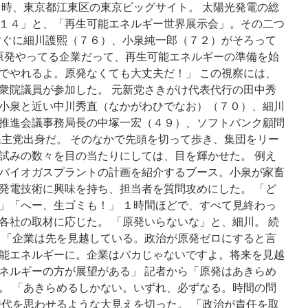
０時、東京都江東区の東京ビッグサイト。 太陽光発電の総
１４」と、「再生可能エネルギー世界展示会」。その二つ
すぐに細川護熙（７６）、小泉純一郎（７２）がそろって
「原発やってる企業だって、再生可能エネルギーの準備を始
でやれるよ。原発なくても大丈夫だ！」 この視察には、
衆院議員が参加した。 元新党さきがけ代表代行の田中秀
小泉と近い中川秀直（なかがわひでなお）（７０）、細川
推進会議事務局長の中塚一宏（４９）、ソフトバンク顧問
民主党出身だ。 そのなかで先頭を切って歩き、集団をリー
試みの数々を目の当たりにしては、目を輝かせた。 例え
バイオガスプラントの計画を紹介するブース。小泉が家畜
発電技術に興味を持ち、担当者を質問攻めにした。 「ど
」「へー、生ゴミも！」 １時間ほどで、すべて見終わっ
各社の取材に応じた。 「原発いらないな」と、細川。 続
 「企業は先を見越している。政治が原発ゼロにすると言
能エネルギーに。企業はバカじゃないですよ。将来を見越
ネルギーの方が展望がある」 記者から「原発はあきらめ
。 「あきらめるしかない。いずれ、必ずなる。時間の問
時代を思わせるような大見えを切った。 「政治が責任を取