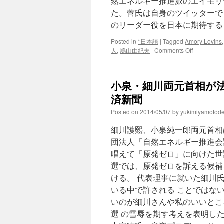
然エネルギー推進派のエイモリ
た。菅氏は自身のツイッターで
のリーダー役を日本に期待する
Posted in
*日本語
|
Tagged
Amory Lovins
on
人
,
鳩山由紀夫
|
Comments Off
小
泉
氏
小泉・細川両元首相が法
「原
発
済新聞
ゼ
Posted on
2014/05/07
by
yukimiyamotod
ロ
可
細川護熙、小泉純一郎両元首相
能
と
団法人「自然エネルギー推進会
確
唱えて「原発ゼロ」に向けた世
信」
選では、原発ゼロを訴える候補
米
専
ける。 代表理事に就いた細川
門
いる中で許される ことではな
家
いのが細川さんや私のいいとこ
と
会
選 の雪辱を期す考えを表明し
談、