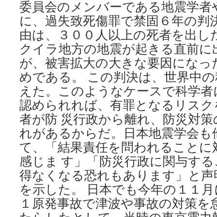
委員会のメンバーである地震学者
た
記
に、過失致死傷罪で禁固６年の判決
録
由は、３００人以上の死者を出し
／
２
クイラ地方の地震が起きる直前に
５
が、被害拡大の大きな要因になっ
「御
用
めである。 この判決は、世界中
学
えた。このようなケースで科学者
者」
認められれば、有罪となるリスク
に
が
者が防 災行政から離れ、防災対
く
れがあるからだ。日本地震学会も
然
＝
て、「結果責任を問われることに
広
感じま す」「防災行政に関与す
岩
近
得なくなる恐れもあります」と声
広
を示した。 日本でも今年の１１月
via
毎
１原発事故で津波や事故の対策を
日