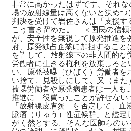
非常に高かったはずです。それな
場の放射線量は高くないと決めつ
判決を受けて岩佐さんは「支援す
こう書き留めた。 ＜国民の信頼
が、安全性を無視して原発推進を
府、原発独占企業に加担すること
を許して、放射線下の非人間的な
労働者に生きる権利を放棄しろと
い。原発被曝（ひばく）労働者を
い捨て、見殺しにして、又（また
被曝労働者や原発病患者は一人も
推進に一役買ったことが許せない＞ 
「放射線皮膚炎」を否定して、血
脈瘤（りゅう）性症候群」と鑑定
がく然とする。そんな医師らのい