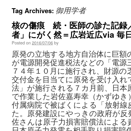
御用学者
Tag Archives:
核の傷痕 続・医師の診た記録
者」にがく然＝広岩近広via 毎
Posted on
2016/07/06
by
原発の立地する地方自治体に巨額
が電源開発促進税法などの「電源
７４年１０月に施行され、財源の
交付金を目当てに原発を受け入れ
法」が施行される７カ月前、日本
で作業した岩佐嘉寿幸（かずゆき
付属病院で被ばくによる「放射線
た。原発建設にやっきの政府が反
佐さんは原子力損害賠償法による
日本原子力発電を相手取り損害賠