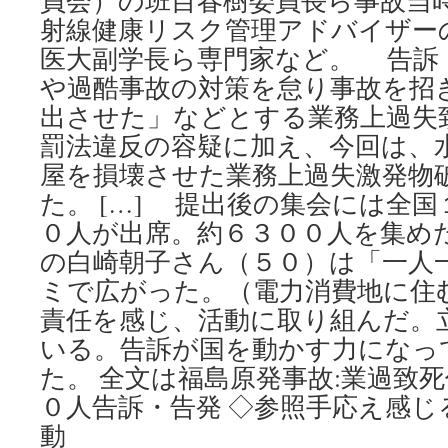
員会）の班目春樹委員長ら事故当
射線健康リスク管理アドバイザー
医大副学長ら専門家など。 告訴
や過酷事故の対策を怠り事故を招
出させた」などとする業務上過失
罰法違反の容疑に加え、今回は、
屋を損壊させた業務上過失激発物
た。 […] 提出後の集会には全
０人が出席。約６３００人を集め
の白崎朝子さん（５０）は「一人
ミで広がった。（電力消費地に住
責任を感じ、活動に取り組んだ。
いる。告訴が国を動かす力になっ
た。 全文は福島原発事故:業過致
０人告訴・告発 ◇参照手応え感じ
動