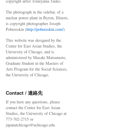
copyright artist Tomiyama Taeko.
The photograph in the sidebar, of a
nuclear power plant in Byron, Illinois,
is copyright photographer Joseph
Pobereskin (
http://pobereskin.com/
)
This website was designed by the
Center for East Asian Studies, the
University of Chicago, and is
administered by Masaki Matsumoto,
Graduate Student in the Masters of
Arts Program for the Social Sciences,
the University of Chicago.
Contact / 連絡先
If you have any questions, please
contact the Center for East Asian
Studies, the University of Chicago at
773-702-2715 or
japanatchicago@uchicago.edu.