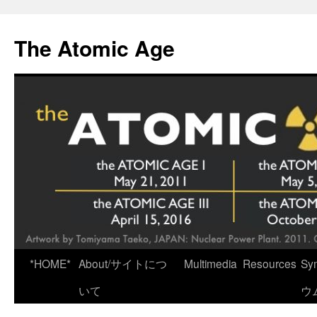
Skip
to
The Atomic Age
content
*HOME*
About/サイトにつ
Multimedia
Resources
Sy
いて
ウ