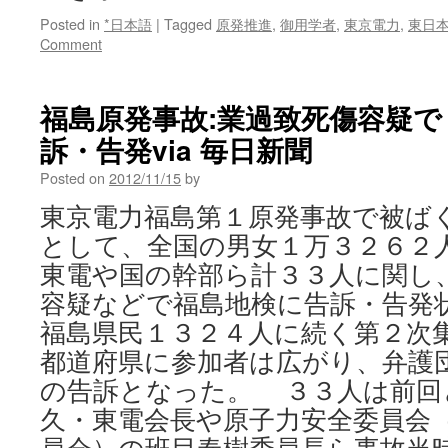
Posted in
*日本語
|
Tagged
原発推進
,
御用学者
,
東京電力
,
東日
Comment
福島原発事故:業過致死傷容疑
訴・告発via 毎日新聞
Posted on
2012/11/15
by
東京電力福島第１原発事故で被ば
として、全国の男女１万３２６２
東電や国の幹部ら計３３人に関し
容疑などで福島地検に告訴・告発
福島県民１３２４人に続く第２次
都道府県に参加者は広がり、弁護
の告訴となった。 ３３人は前回
久・東電会長や原子力安全委員会