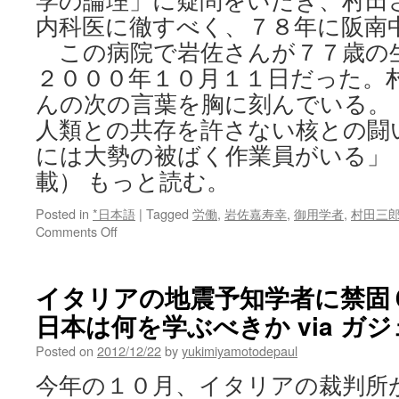
学の論理」に疑問をいだき、村田
内科医に徹すべく、７８年に阪南
この病院で岩佐さんが７７歳の
２０００年１０月１１日だった。
んの次の言葉を胸に刻んでいる。
人類との共存を許さない核との闘
には大勢の被ばく作業員がいる」
載） もっと読む。
Posted in
*日本語
|
Tagged
労働
,
岩佐嘉寿幸
,
御用学者
,
村田三
on
Comments Off
核
の
傷
イタリアの地震予知学者に禁固
痕
日本は何を学ぶべきか via ガ
続・
医
Posted on
2012/12/22
by
yukimiyamotodepaul
師
の
今年の１０月、イタリアの裁判所
診