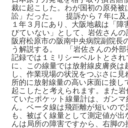
裁に起こした。わが国初の原発被
訟」だった。 提訴から７年に及
１年３月にあり、大阪地裁は「障
びていない」として、岩佐さんの
阪府松原市の阪南中央病院副院長
う解説する。 「岩佐さんの外部
記録では１ミリシーベルトとされ
に、この線量では放射線皮膚炎は
し、作業現場の状況をつぶさに見
所的に放射線量の高い床面に接し
起こしたと考えられます。また岩
ていたポケット線量計は、ガンマ
ん。ベータ線は飛距離が短いので
も、被ばく線量として測定値が出
んは局所の障害ですから、右脚の