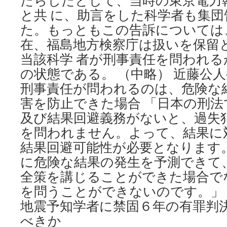
たらしたとして、当時の東京電力
新
と共 に、助言をした科学者も集
聞
た。もっともこの告訴については
在、福島地方検察庁は扱いを保留
当該科学 者が刑事責任を問われ
の状態である。 （中略） 近藤公人
刑事責任が問われるのは、危険な
害を防止できた場合 「日本の刑法
及び結果回避義務がないと、過失
を問われません。よって、結果に
結果回避可能性が必要となります
に危険な結果の発生を予測できて
全策を講じることができた場合で
を問うことができないのです。」
地震予知学者に禁固６年の有罪判
べきか