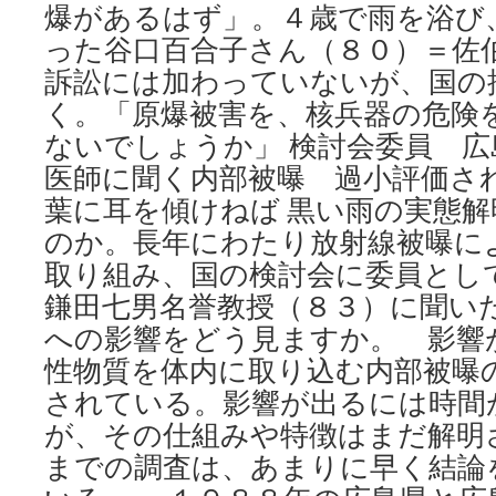
爆があるはず」。４歳で雨を浴び
った谷口百合子さん（８０）＝佐
訴訟には加わっていないが、国の
く。「原爆被害を、核兵器の危険
ないでしょうか」 検討会委員 広
医師に聞く内部被曝 過小評価さ
葉に耳を傾けねば 黒い雨の実態
のか。長年にわたり放射線被曝に
取り組み、国の検討会に委員とし
鎌田七男名誉教授（８３）に聞いた
への影響をどう見ますか。 影響
性物質を体内に取り込む内部被曝
されている。影響が出るには時間
が、その仕組みや特徴はまだ解明
までの調査は、あまりに早く結論