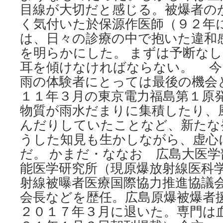
目線が大切だと感じる。被爆者の
く気付いた於保源作医師（９２年
は、日々の診療の中で抱いた違和
を明らかにした。 まずは予断な
耳を傾けなければならない。 今
雨の体験者にとっては最後の機会
１１年３月の東京電力福島第１原
物質が雨水だまりに集積したり、
んだりしていたことなど、新たな
うした知見も生かしながら、虚心
だ。 かまだ・ななお 広島大医学
能医学研究所（現原爆放射線医科
射線被曝者医療国際協力推進協議
会長などを歴任。広島原爆被爆者
２０１７年３月に退いた。専門は血