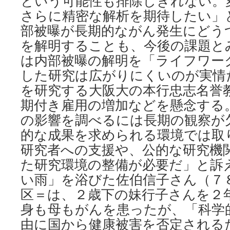
という可能性も排除しきれない。
さらに精密な解析を期待したい」
部被曝が長期的ながん発生にどう
を解明することも、今後の課題と
は内部被曝の解明を「ライフワー
した研究は広がりにくいのが実情
を研究する大阪大の本行忠志名誉
期付き雇用の増加などを懸念する
の影響を調べるには長期の観察が
的な成果を求められる環境では取
研究者への支援や、公的な研究機
た研究環境の整備が必要だ」と訴
い雨」を浴びた佐伯信子さん（７
区＝は、２歳下の妹行子さんを２
身も母もがんを患ったが、「科学
由に国から健康被害を否定される