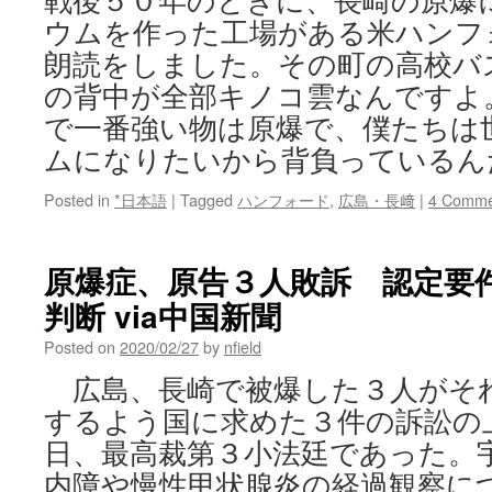
戦後５０年のときに、長崎の原爆
ウムを作った工場がある米ハンフ
朗読をしました。その町の高校バ
の背中が全部キノコ雲なんですよ
で一番強い物は原爆で、僕たちは
ムになりたいから背負っているんだっ
Posted in
*日本語
|
Tagged
ハンフォード
,
広島・長﨑
|
4 Comme
原爆症、原告３人敗訴 認定要
判断 via中国新聞
Posted on
2020/02/27
by
nfield
広島、長崎で被爆した３人がそ
するよう国に求めた３件の訴訟の
日、最高裁第３小法廷であった。
内障や慢性甲状腺炎の経過観察に