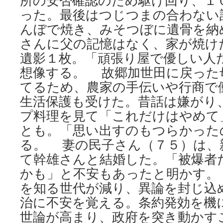
所の安否確認のため駆け回り、１
った。最後はつじつまの合わない
んぼで焼き、みそつぼに遺骨を納
さんに父の記憶はなく、家が焼け
遺影１枚。「頑張り屋で優しい人
想像する。 故郷加世田に戻った
てるため、農家の手伝いや行商で
生活保護も受けた。昔話は嫌がり
プ料理を見て「これだけはやめて
とも。「思い出すのもつらかった
る。 妻の民子さん（７５）は、
て幹雄さんと結婚した。「被爆者
かも」と不安もあったと明かす。
を知る世代が減り、異論を封じ込
治に不安を覚える。条約発効を機
世論が高まり、政府を突き動かす