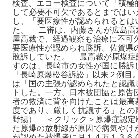
検査、エコー検査について「積極
して必要不可欠であるとまではい
し、「要医療性が認められるとは
た。 二審は、内藤さんが広島高
屋高裁で、経過観察も治療に不可
要医療性が認められ勝訴。佐賀県
敗訴していた。 最高裁が原爆症
すのは、長崎市の女性が国に勝訴
「長崎原爆松谷訴訟」以来２例目
は「国の主張が認められたと認識
トした。一方、日本被団協と原告
者の救済に背を向けたことは最高
度であり、厳しく抗議する」との
野揚） ＜クリック＞原爆症認定
た原爆の放射線が原因で病気やけ
が認めた被爆者に月１４万１３６