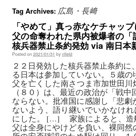
広島・長﨑
Tag Archives:
「やめて」真っ赤なケチャップ
父の命奪われた県内被爆者の
核兵器禁止条約発効 via 南日本
Posted on
2021/01/31
by
nfield
２２日発効した核兵器禁止条約に
る日本は参加していない。５歳の
父を亡くした南さつま市加世田川
（８０）は、最近の政治が「戦中
ならない。批准国に感謝し「悲劇
ないよう、語り継いでいかなけれ
にした。 […] 家族によると、
父は全身にやけどを負い、裸同然