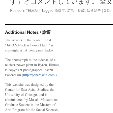
す」とコメントしています。 全文
Posted in
*日本語
|
Tagged
原爆症
,
広島・長﨑
,
法廷闘争
|
3 Co
Additional Notes / 謝辞
The artwork in the header, titled
"JAPAN:Nuclear Power Plant," is
copyright artist Tomiyama Taeko.
The photograph in the sidebar, of a
nuclear power plant in Byron, Illinois,
is copyright photographer Joseph
Pobereskin (
http://pobereskin.com/
)
This website was designed by the
Center for East Asian Studies, the
University of Chicago, and is
administered by Masaki Matsumoto,
Graduate Student in the Masters of
Arts Program for the Social Sciences,