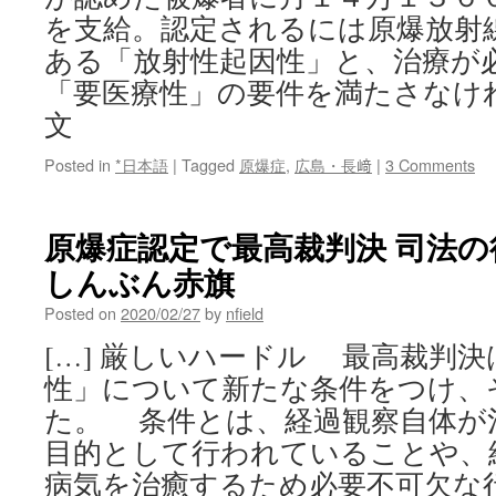
を支給。認定されるには原爆放射
ある「放射性起因性」と、治療が
「要医療性」の要件を満たさなけ
文
Posted in
*日本語
|
Tagged
原爆症
,
広島・長﨑
|
3 Comments
原爆症認定で最高裁判決 司法の役
しんぶん赤旗
Posted on
2020/02/27
by
nfield
[…] 厳しいハードル 最高裁判
性」について新たな条件をつけ、
た。 条件とは、経過観察自体が
目的として行われていることや、
病気を治癒するため必要不可欠な