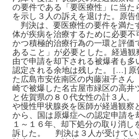
の要件である「要医療性」に当た
を示し３人の訴えを退けた。原告
判決は、要医療性の要件を満た
体が疾病を治療するために必要不
かつ積極的治療行為の一環と評価
あること」が必要とした。経過観
由で申請を却下される被爆者も多
認定される余地は残した。 […] 
た広島市安佐南区の内藤淑子さん
崎で被爆した名古屋市緑区の高井
と佐賀県の８０代女性の計３人。
や慢性甲状腺炎を医師が経過観察
から、国は原爆症への認定申請を
１～１６年、却下処分の取り消し
訴した。 判決は３人が受けてい