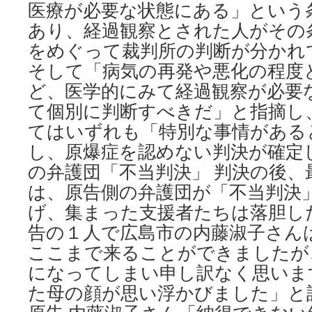
医療が必要な状態にある」という
あり、経過観察とされた人がその
をめぐって裁判所の判断が分かれて
そして「病気の再発や悪化の程度
ど、医学的にみて経過観察が必要
て個別に判断すべきだ」と指摘し
てはいずれも「特別な事情がある
し、原爆症を認めない判決が確定
の弁護団「不当判決」 判決の後、
は、原告側の弁護団が「不当判決
げ、集まった支援者たちは落胆し
告の１人で広島市の内藤淑子さん
ここまで来ることができましたが
になってしまい申し訳なく思いま
た母の顔が思い浮かびました」と