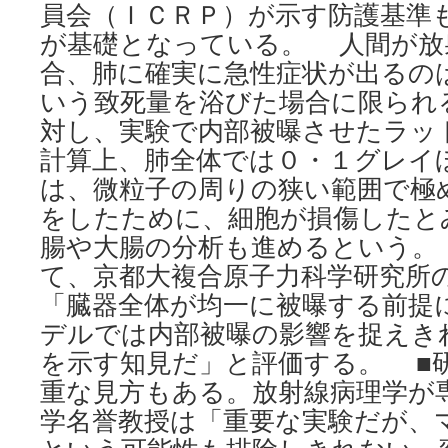
員会（ＩＣＲＰ）が示す防護基準
が基礎となっている。 人間が放
合、肺に確実に急性症状が出るの
いう致死量を浴びた場合に限られ
対し、実験で内部被曝させたラッ
計算上、肺全体では０・１グレイ
は、微粒子の周りの狭い範囲で極
をしたために、細胞が損傷したと
腸や大腸の分析も進めるという。
て、京都大複合原子力科学研究所
「臓器全体が均一に被曝する前提
デルでは内部被曝の影響を捉えき
を示す知見だ」と評価する。 ■
重な見方もある。放射線病理学が
学名誉教授は「重要な実験だが、