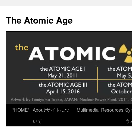
Skip
to
The Atomic Age
content
*HOME*
About/サイトにつ
Multimedia
Resources
Sy
いて
ウ