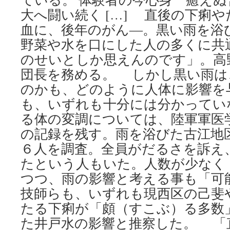
大へ闘い続く […] 直後の下痢
血に、後年のがん―。黒い雨を浴
野菜や水を口にした人の多くに共
のせいとしか思えんのです」。高
団長を務める。 しかし黒い雨は
のかも、どのように人体に影響を
も、いずれも十分には分かってい
る体の変調については、陸軍軍医
の記録を残す。雨を浴びた古江地
６人を調査。全員がだるさを訴え
たという人もいた。人数が少なく
つつ、雨の影響と考える事も「可
技師らも、いずれも現西区の己斐
たる下痢が「頗（すこぶ）る多数
た井戸水の影響と推察した。 「