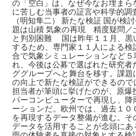
の「空白」は、なぜ今なお埋まら
に苦しむ当事者の証言や科学的調
（明知隼二） 新たな検証 国が検
題は山積 気象の再現 精度疑問／
と判別困難 国は昨年１１月、黒
するため、専門家１１人による検
合で気象シミュレーションなど５
れ、今後は公募で選ばれた研究者
ググループへと舞台を移す。課題
の向上で新たな検証ができるので
担当者が筆頭に挙げたのが、原爆
パーコンピューターで再現し、降
ーションだ。欧州では、過去１０
を再現するデータ整備が進む。そ
データを活用することが念頭にある。
雨の体験者を直接の対象とする検