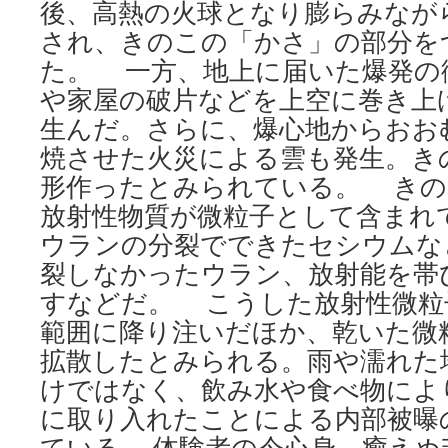
後、高熱の火球となり膨らみなが
され、きのこの「かさ」の部分を
た。 一方、地上に届いた爆発の
や家屋の破片などを上空に巻き上
生んだ。さらに、爆心地からおお
焼させた火災による雲も発生。き
形作ったとみられている。 きの
放射性物質が微粒子として含まれ
ウランの分裂でできたセシウムな
裂しなかったウラン、放射能を帯
すなどだ。 こうした放射性微粒
範囲に降り注いだほか、乾いた微
拡散したとみられる。雨や濡れた
けではなく、飲み水や食べ物によ
に取り入れたことによる内部被曝
ている。 体験者の今心身 癒え