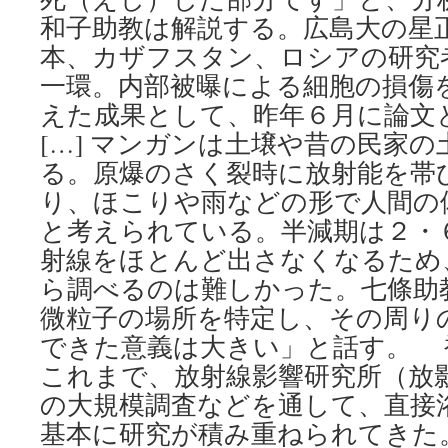
和子助教は解説する。広島大の星
本、カザフスタン、ロシアの研究
一環。内部被曝による細胞の損傷
えた成果として、昨年６月に論文
[…] マンガンは土壌や昔の民家
る。原爆のさく裂時に放射能を帯
り、ほこりや雨などの形で人間の
と考えられている。半減期は２・
射線をほとんど出さなくなるため
ら調べるのは難しかった。七條助
微粒子の場所を特定し、その周り
できた意義は大きい」と話す。 
これまで、放射線影響研究所（放
の大規模調査などを通して、直接
基本に研究が積み重ねられてきた