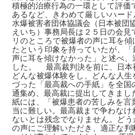
積極的治療行為の一環として評価
あるなど、きわめて厳しいハード
水爆被害者団体協議会（日本被団
えいち）事務局長は２５日の会見
リのところで被爆者の声に耳を傾
たという印象を持っていたが、「
声に耳を傾けなかった」と述べ、
した。 最高裁判決を前に、日本
どんな被爆体験をし、どんな人生
づった「最高裁への手紙」を全国
通集め、最高裁に提出してきまし
紙には、「被爆患者の苦しみを言
当に難しい。最高裁まで争わなけ
ないとは残念でなりません。どう
の声にご理解いただき、適正な判