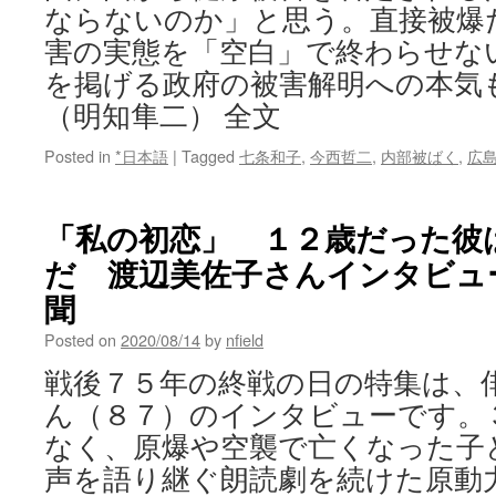
ならないのか」と思う。直接被爆
害の実態を「空白」で終わらせな
を掲げる政府の被害解明への本気
（明知隼二） 全文
Posted in
*日本語
|
Tagged
七条和子
,
今西哲二
,
内部被ばく
,
広
「私の初恋」 １２歳だった彼
だ 渡辺美佐子さんインタビュー
聞
Posted on
2020/08/14
by
nfield
戦後７５年の終戦の日の特集は、
ん（８７）のインタビューです。
なく、原爆や空襲で亡くなった子
声を語り継ぐ朗読劇を続けた原動