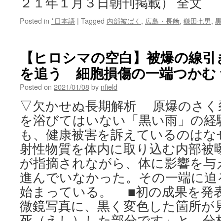
２１年１月３日朝刊掲載） 全文
Posted in
*日本語
|
Tagged
内部被ばく
,
広島・長﨑
,
鎌田七男
,
【ヒロシマの空白】被爆の線引
を追う 細胞損傷の一端つかむ v
Posted on
2021/01/08
by
nfield
▽欠かせぬ長期解析 原爆のさく
を浴びてはいない「黒い雨」の経
も、健康被害を訴えているのはな
射性物質を体内に取り込む内部被
が指摘されながら、体に影響を与
進んでいなかった。その一端に迫
始まっている。 ■初の成果を発
微鏡写真に、黒く変色した箇所が
死（えし）した部分です」と、分