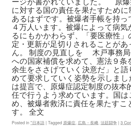
ージが書かれていました。 原爆
に対する国の責任を果たすために
あるはずです。被爆者手帳を持っ
４万人います。被爆によって病気
るにもかかわらず、「要医療性」
定・更新が足切りされることがあ
ん。 制度の見直しを 木戸事務
への国家補償を求めて、憲法９条
余生をささげていく決意だ」と語
めて要求していく姿勢を示しまし
は提言で、原爆症認定制度の抜本
任で行うよう求めています。国は
め、被爆者救済に責任を果たすこ
す。 全文
Posted in
*日本語
|
Tagged
原爆症
,
広島・長﨑
,
法廷闘争
|
3 Co