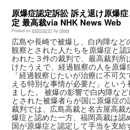
原爆症認定訴訟 訴え退け原爆
定 最高裁via NHK News Web
Posted on
2020/02/27
by
nfield
広島や長崎で被爆し、白内障など
観察とされた人たちを原爆症と認
われた３件の裁判で、最高裁判所
けたうえで、経過観察の人を原爆
「経過観察じたいが治療に不可欠
える特別な事情が必要だ」という
ました。 被爆の影響で白内障な
とされた被爆者らが国に原爆症の
裁判では、広島高裁と名古屋高裁
爆症と認めた一方、福岡高裁は認
国が原爆症と認定して手当を支給