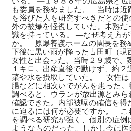
いる。 ―１９８８年の広島県と広
も委員を務めました。 当時は近
を浴びた人を研究すべきだとの使
外の被爆を軽視していた。未熟だ
識を持っている。 ―なぜ考え方
か。 原爆養護ホームの園長を務
下後に黒い雨が降った古田町（現
女性と出会った。当時２９歳で、
１キロ。出産直後で動けず、約２
菜や水を摂取していた。 女性は
腸などに相次いでがんを患った。
調べると、ウランが放出源とみら
確認できた。内部被曝の確信を得
に迫るには何が必要ですか。 こ
を調べる研究が強く、個別の症例
ようなものだった。しかし今は医