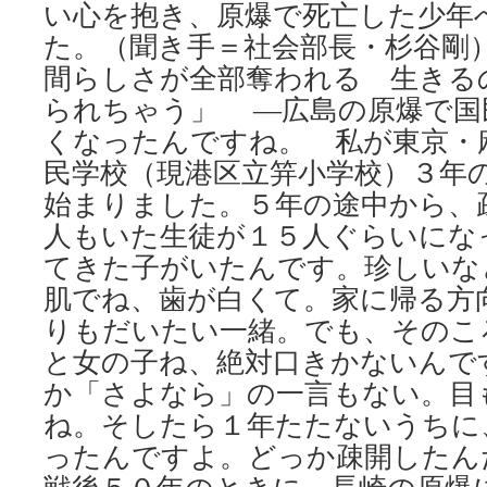
い心を抱き、原爆で死亡した少年
た。（聞き手＝社会部長・杉谷剛）
間らしさが全部奪われる 生きる
られちゃう」 ―広島の原爆で国
くなったんですね。 私が東京・
民学校（現港区立笄小学校）３年
始まりました。５年の途中から、
人もいた生徒が１５人ぐらいにな
てきた子がいたんです。珍しいな
肌でね、歯が白くて。家に帰る方
りもだいたい一緒。でも、そのこ
と女の子ね、絶対口きかないんで
か「さよなら」の一言もない。目
ね。そしたら１年たたないうちに
ったんですよ。どっか疎開したん