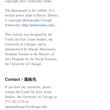
copyright artist Tomiyama Taeko.
The photograph in the sidebar, of a
nuclear power plant in Byron, Illinois,
is copyright photographer Joseph
Pobereskin (
http://pobereskin.com/
)
This website was designed by the
Center for East Asian Studies, the
University of Chicago, and is
administered by Masaki Matsumoto,
Graduate Student in the Masters of
Arts Program for the Social Sciences,
the University of Chicago.
Contact / 連絡先
If you have any questions, please
contact the Center for East Asian
Studies, the University of Chicago at
773-702-2715 or
japanatchicago@uchicago.edu.