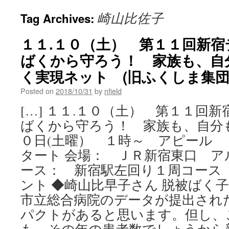
崎山比佐子
Tag Archives:
１１.１０（土） 第１１回新
ばくから守ろう！ 家族も、自分
く実現ネット (旧ふくしま集
Posted on
2018/10/31
by
nfield
[…] １１.１０（土） 第１１回
ばくから守ろう！ 家族も、自分
０日(土曜） １時～ アピール
タート 会場： ＪＲ新宿東口 ア
ース： 新宿駅左回り１周コース（約4
ント ◆崎山比早子さん 脱被ばく
市立総合病院のデータが提出され
パクトがあると思います。但し、