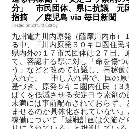
分」 市民団体、県に抗議 元
指摘 ／鹿児島 via 毎日新聞
Posted on
2015/07/28
by
九州電力川内原発（薩摩川内市）
る中、「川内原発３０キロ圏住民
県内外の１７市民団体は２７日、
て、容認する県に対し「命を傷つ
う」などと改めて抗議し、再稼働
入れた。 申し入れ書で、国の原
基づき、原発５キロ圏内住民（３
ばくを低減させる安定ヨウ素剤の
未満には事前配布されておらず、
ませるのか具体化されていない」
稼働について「避難計画は欠陥だ
りにされている」と批判している