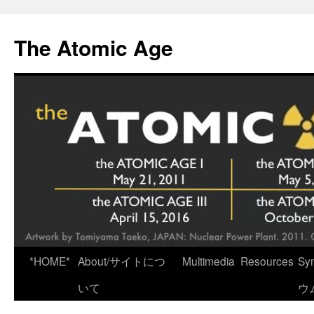
Skip
to
The Atomic Age
content
*HOME*
About/サイトにつ
Multimedia
Resources
Sy
いて
ウ