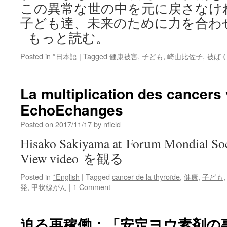
この異常な世の中を元に戻さなけ
子ども達、未来のために力を合わ
もっと読む。
Posted in
*日本語
|
Tagged
健康被害
,
子ども
,
崎山比佐子
,
被ば
La multiplication des cancers 
EchoEchanges
Posted on
2017/11/17
by
nfield
Hisako Sakiyama at Forum Mondial Soci
View video を観る
Posted in
*English
|
Tagged
cancer de la thyroïde
,
健康
,
子ども
発
,
甲状線がん
|
1 Comment
迫る再稼働：「安定ヨウ素剤の