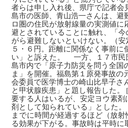
者らは申し入れ後、県庁で記者会
島市の医師、青山浩一さんは、避
ロ圏の住民が放射線量の実測値に
避とされていることに触れ、「今
がら避難しないといけない。（安
５・６円。距離に関係なく事前に
い」と訴えた。 一方、１７市民
島市内で「原子力防災を問う全国
ま」を開催。福島第１原発事故の
会委員で医学博士の崎山比早子さ
と甲状腺疾患」と題し報告した。 
要する人はいるが、安定ヨウ素剤
剤として知られている」とした。
までに時間が経過するほど（放射
る効果が下がる。事故時は平時に