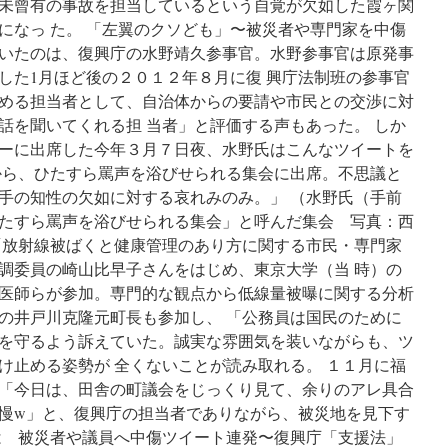
未曾有の事故を担当しているという自覚が欠如した霞ヶ関
になっ た。 「左翼のクソども」〜被災者や専門家を中傷
いたのは、復興庁の水野靖久参事官。水野参事官は原発事
した1月ほど後の２０１２年８月に復 興庁法制班の参事官
める担当者として、自治体からの要請や市民との交渉に対
話を聞いてくれる担 当者」と評価する声もあった。 しか
ーに出席した今年３月７日夜、水野氏はこんなツイートを
から、ひたすら罵声を浴びせられる集会に出席。不思議と
手の知性の欠如に対する哀れみのみ。」 （水野氏（手前
たすら罵声を浴びせられる集会」と呼んだ集会 写真：西
「放射線被ばくと健康管理のあり方に関する市民・専門家
調委員の崎山比早子さんをはじめ、東京大学（当 時）の
医師らが参加。専門的な観点から低線量被曝に関する分析
の井戸川克隆元町長も参加し、 「公務員は国民のために
を守るよう訴えていた。誠実な雰囲気を装いながらも、ツ
け止める姿勢が 全くないことが読み取れる。 １１月に福
「今日は、田舎の町議会をじっくり見て、余りのアレ具合
慢w」と、復興庁の担当者でありながら、被災地を見下す
は 被災者や議員へ中傷ツイート連発〜復興庁「支援法」