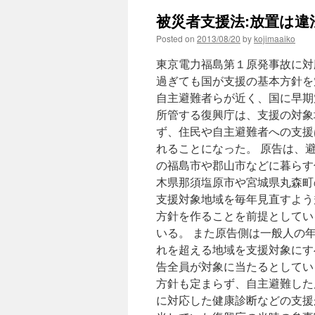
避
被災者支援法:放置は違法
難
者
Posted on
2013/08/20
by
kojimaaiko
の
支
東京電力福島第１原発事故に対
援
過ぎても国が支援の基本方針を
は
自主避難者らが近く、国に早期
不
要」〜
所管する復興庁は、支援の対象
規
ず、住民や自主避難者への支援
制
れることになった。 原告は、
委・
田
の福島市や郡山市などに暮らす
中
木県那須塩原市や宮城県丸森町
委
支援対象地域を毎年見直すよう
員
長
方針を作ることを前提としてい
が
いる。 また原告側は一般人の
お
れを超える地域を支援対象にす
墨
付
告全員が対象に当たるとしてい
き
方針も定まらず、自主避難した
via
に対応した健康診断などの支援
Our-
PlanetTV