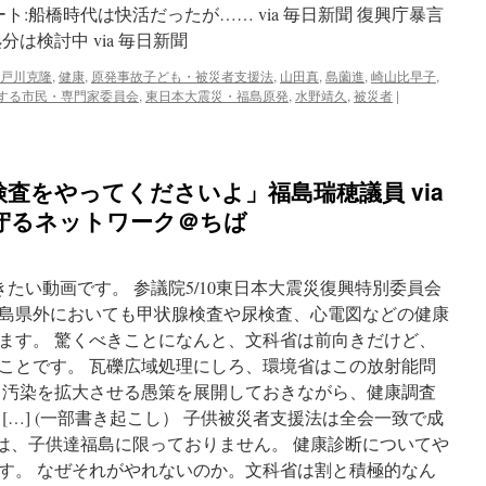
ト:船橋時代は快活だったが…… via 毎日新聞 復興庁暴言
は検討中 via 毎日新聞
戸川克隆
,
健康
,
原発事故子ども・被災者支援法
,
山田真
,
島薗進
,
崎山比早子
,
する市民・専門家委員会
,
東日本大震災・福島原発
,
水野靖久
,
被災者
|
査をやってくださいよ」福島瑞穂議員 via
守るネットワーク＠ちば
たい動画です。 参議院5/10東日本大震災復興特別委員会
島県外においても甲状腺検査や尿検査、心電図などの健康
ます。 驚くべきことになんと、文科省は前向きだけど、
ことです。 瓦礫広域処理にしろ、環境省はこの放射能問
 汚染を拡大させる愚策を展開しておきながら、健康調査
[…] (一部書き起こし） 子供被災者支援法は全会一致で成
には、子供達福島に限っておりません。 健康診断についてや
す。 なぜそれがやれないのか。文科省は割と積極的なん