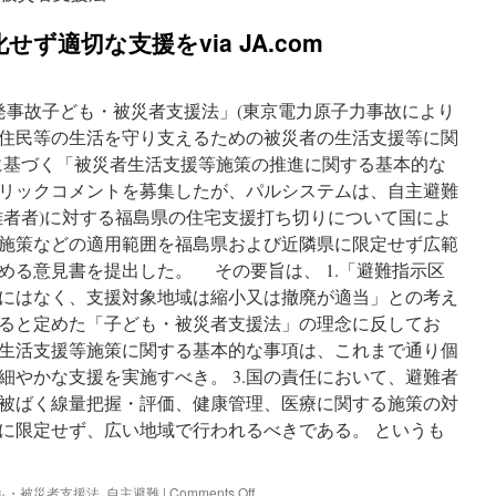
ず適切な支援をvia JA.com
原発事故子ども・被災者支援法」(東京電力原子力事故により
住民等の生活を守り支えるための被災者の生活支援等に関
に基づく「被災者生活支援等施策の推進に関する基本的な
リックコメントを募集したが、パルシステムは、自主避難
難者者)に対する福島県の住宅支援打ち切りについて国によ
施策などの適用範囲を福島県および近隣県に限定せず広範
める意見書を提出した。 その要旨は、 1.「避難指示区
にはなく、支援対象地域は縮小又は撤廃が適当」との考え
ると定めた「子ども・被災者支援法」の理念に反してお
災者生活支援等施策に関する基本的な事項は、これまで通り個
細やかな支援を実施すべき。 3.国の責任において、避難者
4.被ばく線量把握・評価、健康管理、医療に関する施策の対
に限定せず、広い地域で行われるべきである。 というも
on
も・被災者支援法
,
自主避難
|
Comments Off