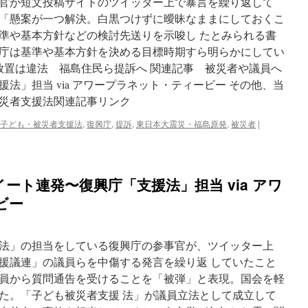
官が短文投稿サイトのツイッター上で暴言を繰り返して
「懸案が一つ解決。白黒つけずに曖昧なままにしておくこ
準や基本方針などの検討先送りを示唆し たとみられる書
庁は基準や基本方針を決める目標時期すら明らかにしてい
:放置は違法 福島住民ら提訴へ 関連記事 被災者や議員へ
法」担当 via アワープラネット・ティービー その他、当
災者支援法関連記事リンク
子ども・被災者支援法
,
復興庁
,
提訴
,
東日本大震災・福島原発
,
被災者
|
ート連発〜復興庁「支援法」担当 via アワ
ビー
法」の担当をしている復興庁の参事官が、ツイッター上
援議連」の議員らを中傷する発言を繰り返 していたこと
員から質問通告を受けることを「被弾」と表現。国会を軽
た。「子ども被災者支援 法」が議員立法として成立して