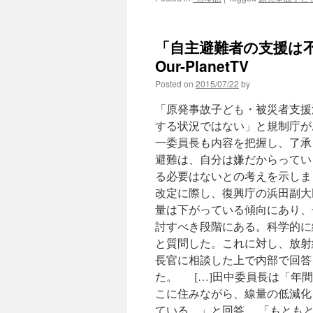
「自主避難者の支援は不
Our-PlanetTV
Posted on
2015/07/22
by
「原発事故子ども・被災者支援
する状況ではない」と規制庁が
一委員長も内容を把握し、了承
避難は、自分は嫌だからってい
る必要はないとの考えを示し
改定に際し、復興庁の浜田副大
量は下がっている傾向にあり、
討すべき段階にある。科学的に
と質問した。これに対し、放射
長官に相談した上で内部で回答
た。 […]田中委員長は「年
こに住みながら、線量の低減化
ている。」と回答。 「もとも