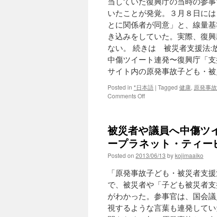
当していた復興庁の当時の参事
いたことが発覚。３月８日には
とに関係者が同意」と、線量基
き込みをしていた。実際、復興
ない。 続きは 被災者支援法
中傷ツイート連発〜復興庁「支援
サイト内の原発事故子ども・被
Posted in
*日本語
|
Tagged
健康
,
原発事故
on
Comments Off
被
災
者
被災者や議員へ中傷ツイ
支
援
ープラネット・ティー
法:
Posted on
2013/06/13
by
kojimaaiko
放
置
「原発事故子ども・被災者支援
は
違
で、被災者や「子ども被災者支
法
がわかった。参事官は、国会議
福
視するような言葉も連発してい
島