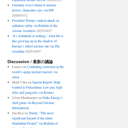
Germany won’t return to nuclear
power, chancellor says via DW
2026/03/12
President Trump’s radical attack on
radiation safety via Bulletin of the
Atomic Scientists
2025/10/27
‘It’s Sellafield or nothing’: what life is
like growing up in the shadow of
Europe’s oldest nuclear site via The
Guardian
2025/10/07
Discussion / 最新の議論
Leonsz
on
Combating corrosion in the
world’s aging nuclear reactors via
c&en
Mark Ultra
on
Special Report: Help
wanted in Fukushima: Low pay, high
risks and gangsters via Reuters
Grom Montenegro
on
Duke Energy’s
shell game via Beyond Nuclear
International
Jim Rice
on
Trinity: “The most
significant hazard of the entire
Manhattan Project” via Bulletin of