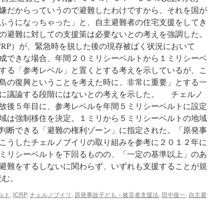
嫌だからっていうので避難したわけですから、それを国が
ふうになっちゃった」と、自主避難者の住宅支援をしてき
の避難に対しての支援策は必要ないとの考えを強調した。
RP）が、緊急時を脱した後の現存被ばく状況において
成できな場合、年間２０ミリシーベルトから１ミリシーベ
する「参考レベル」と置くとする考えを示しているが、こ
島の復興ということを考えた時に、非常に重要」とする一
的に議論する段階にはないとの考えを示した。 チェルノ
故後５年目に、参考レベルを年間５ミリシーベルトに設定
域は強制移住を決定。１ミリから５ミリシーベルトの地域
判断できる「避難の権利ゾーン」に指定された。「原発事
こうしたチェルノブイリの取り組みを参考に２０１２年に
ミリシーベルトを下回るものの、「一定の基準以上」のあ
避難をするしないに関わらず、いずれも支援することが規
読む。
ルト
,
ICRP
,
チェルノブイリ
,
原発事故子ども・被災者支援法
,
田中俊一
,
自主避