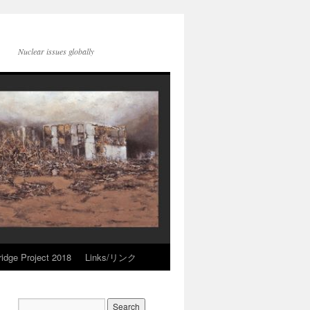
Nuclear issues globally
idge Project 2018
Links/リンク