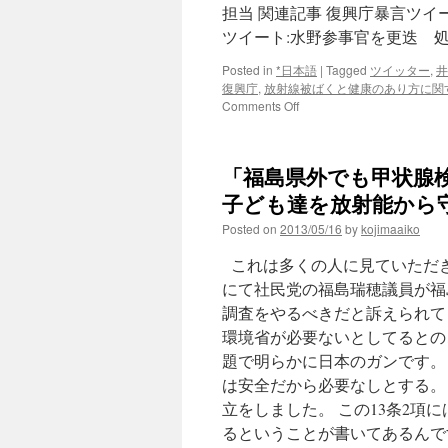
担当 関連記事 復興庁暴言ツイー
ツイート:水野参事官を更迭 処分
Posted in
*日本語
|
Tagged
ツイッター
,
井
復興庁
,
放射線被ばくと健康のあり方に関
on
Comments Off
被
災
者
「福島県外でも甲状腺検
や
議
子ども達を放射能から
員
Posted on
2013/05/16
by
kojimaaiko
へ
中
これは多くの人に見ていただき
傷
ツ
にて社民党の福島瑞穂議員が福
イ
調査をやるべきだと訴えられて
ー
環境省が必要ないとしてるとの
ト
連
題で明らかに日本のガンです。
発〜
は安全だから必要なしとする。 
復
立をしました。 この13条2項
興
庁
るということが書いてあるんで
「支