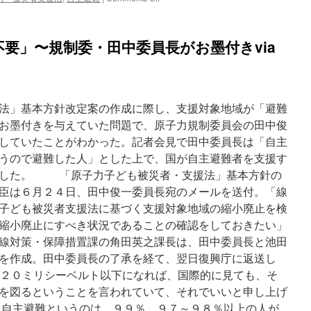
原
発
事
要」〜規制委・田中委員長がお墨付きvia
故
被
害
を
わ
法」基本方針改定案の作成に際し、支援対象地域が「避難
い
小
お墨付きを与えていた問題で、原子力規制委員会の田中俊
化
していたことがわかった。記者会見で田中委員長は「自主
せ
うので避難した人」とした上で、国が自主避難者を支援す
ず
適
ました。 「原子力子ども被災者・支援法」基本方針の
切
臣は６月２４日、田中俊一委員長宛のメールを送付。「線
な
子ども被災者支援法に基づく支援対象地域の縮小廃止を検
支
援
縮小廃止にすべき状況であることの確認をしておきたい」
を
線対策・保障措置課の角田英之課長は、田中委員長と池田
via
を作成。田中委員長の了承を経て、翌日復興庁に返送し
JA.com
間２０ミリシーベルト以下になれば、国際的に見ても、そ
を図るということを言われていて、それでいいと申し上げ
と自主避難というのは、９９％、９７～９８％以上の人が