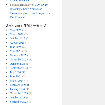
Atomic Scientists
Barbarra BBonney
on
COVID-19
spreading among workers on
Fukushima plant, related projects via
The Mainichi
Archives / 月別アーカイブ
May 2026
(1)
March 2026
(2)
October 2025
(2)
August 2025
(1)
June 2025
(2)
May 2025
(10)
February 2025
(1)
November 2024
(3)
October 2024
(1)
September 2024
(5)
July 2024
(4)
June 2024
(3)
March 2024
(1)
February 2024
(6)
January 2024
(4)
November 2023
(8)
October 2023
(1)
September 2023
(7)