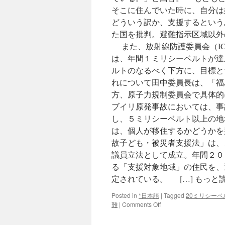
そこに住んでいた時に、自分は
どういう訳か、支援するという
た国を批判。避難指示区域以外
また、放射線防護委員会（IC
は、年間１ミリシーベルトが達
ルトのなるべく下方に、目標と
れについて田中委員長は、「福
方、原子力規制委員会で具体
ブイリ原発事故においては、事
し、５ミリシーベルト以上の地
は、個人が移住するかどうかを
故子ども・被災者支援法」は、
議員立法として成立。年間２０
る「支援対象地域」の住民を、
定されている。 […] もっと
Posted in
*日本語
|
Tagged
20ミリシーベ
on
難
|
Comments Off
「自
主