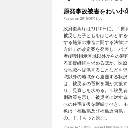
原発事故被害をわい小化せ
Posted on
2015/08/18
by
政府復興庁は7月10日に、「
被災した子どもをはじめとする
する施策の推進に関する法律)
方針」の改定案を発表し、パブ
者(避難指示区域以外からの避
る支援継続を求めるほか、医療
な地域へ提供することなどを求
域以外の地域から避難する状況
は、被災者の選択を国が支援す
り、見直しを求める。 2.被
別政策を示し、被災者に対する
への住宅支援を継続すべき。 
象は「福島県及び福島近隣県」
の。 […] もっと読む。
Posted in
*日本語
|
Tagged
原発事故子ど