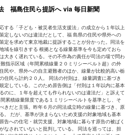
 福島住民ら提訴へ via 毎日新聞
応する「子ども・被災者生活支援法」の成立から１年以上
策定しないのは違法だとして、福 島県の住民や県外への
策定を求めて東京地裁に提訴することが分かった。同法を
地域を線引きする 根拠となる線量基準を今も定めておら
は大きく遅れている。その不作為の責任が司法の場で問わ
避難指示区域（年間累積線量２０ミリシーベルト超）の外
住民や、県外への自主避難者のほか、線量が比較的高い栃
の住民ら計約２０人。 同法の付則は、線量調査に基づき
規定している。このため原告側は「付則は１年以内に基本
るのに、１年を超えても作られないのは違法だ」と訴えて
年間累積線量限度である１ミリシーベルトを基準とし、そ
べきだと主張。昨年６月の同法成立時の線量に基づき、原
る。 だが、基準が決まらないため支援の対象地域も基本
原告への住宅・就労支援、対象地域に暮らす原告の被ばく
がなされていないと批判している。 同法を巡っては、担