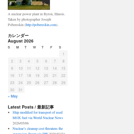
A nuclear power plant in Byron, Illinois.
Taken by photographer Joseph
Pobereskin (
http://pobereskin.com
).
カレンダー
August 2026
S
M
T
W
T
F
S
1
2
3
4
5
6
7
8
9
10
11
12
13
14
15
16
17
18
19
20
21
22
23
24
25
26
27
28
29
30
31
« May
Latest Posts / 最新記事
Ship modified for transport of used
MOX fuel via World Nuclear News
2026/05/06
Nuclear’s cleanup cost threatens the
expansion dream via DW
2026/03/21