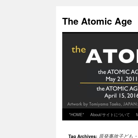
Skip
to
The Atomic Age
content
*HOME*
About/サイトについて
原発事故子ども・
Tag Archives: