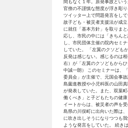
住
間もなく１年。原発事故という
民
官僚の不謹慎な態度が浮き彫り
ら
ツイッター上で問題発言をして
提
訴
故子ども・被災者支援法が成立
へ
に就任「基本方針」を取りまと
via
応し、市民の中には「きちんと
毎
日
し、市民団体主催の院内セミナ
新
していた。 「左翼のクソども
聞
反発は感じない。感じるのは相
右）が「左翼のクソどもからひ
中誠一朗） このセミナーは、
委員会」が主催で、元国会事故
島薗進教授や小児科医の山田真
が発表していた。また、双葉町
働くべき」と子どもたちの健康
イートからは、被災者の声を受
島県の川俣町に出向いた際は、
に吹き出しそうになりつつも我
ような発言をしていた。 続き