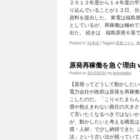
２０１２年度から１４年度の平
り込んでいることが１２日、分
資料を提出した。 東電は福島
としているが、再稼働は極めて
出た。 続きは 福島原発６基
Posted in
*日本語
|
Tagged
原発コスト
,
東
原発再稼働を急ぐ理由 v
Posted on
2012/05/31
by
kojimaaiko
【原発ってどうして動かしたい
電力会社や政府は原発を再稼働
こしたのだ。「こりゃたまらん
償や抱えきれない責任の大きさ
て言いたくなるべきではないか
が、動かしたいと考える構造は
償・人材」で少し納得できた（
法」という古い法が残っていて