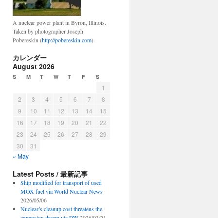
A nuclear power plant in Byron, Illinois.
Taken by photographer Joseph
Pobereskin (
http://pobereskin.com
).
カレンダー
August 2026
S
M
T
W
T
F
S
1
2
3
4
5
6
7
8
9
10
11
12
13
14
15
16
17
18
19
20
21
22
23
24
25
26
27
28
29
30
31
« May
Latest Posts / 最新記事
Ship modified for transport of used
MOX fuel via World Nuclear News
2026/05/06
Nuclear’s cleanup cost threatens the
expansion dream via DW
2026/03/21