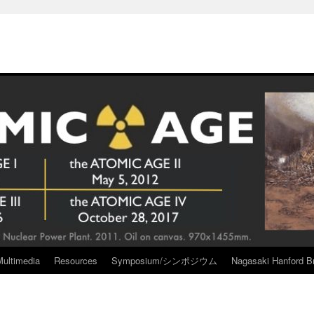
Multimedia
Resources
Symposium/シンポジウム
Nagasaki Hanford Br