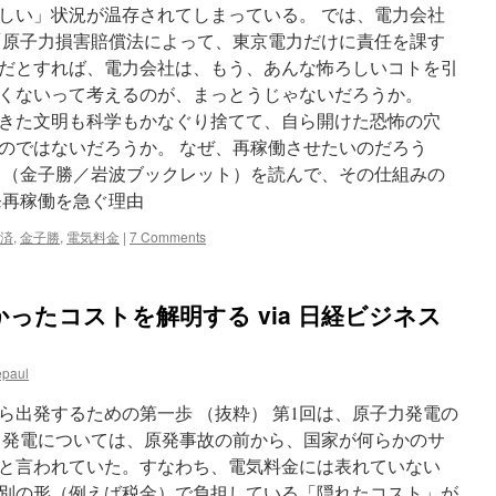
しい」状況が温存されてしまっている。 では、電力会社
「原子力損害賠償法によって、東京電力だけに責任を課す
だとすれば、電力会社は、もう、あんな怖ろしいコトを引
くないって考えるのが、まっとうじゃないだろうか。
きた文明も科学もかなぐり捨てて、自ら開けた恐怖の穴
のではないだろうか。 なぜ、再稼働させたいのだろう
』（金子勝／岩波ブックレット）を読んで、その仕組みの
発再稼働を急ぐ理由
済
,
金子勝
,
電気料金
|
7 Comments
ったコストを解明する via 日経ビジネス
epaul
ら出発するための第一歩 （抜粋） 第1回は、原子力発電の
力発電については、原発事故の前から、国家が何らかのサ
と言われていた。すなわち、電気料金には表れていない
別の形（例えば税金）で負担している「隠れたコスト」が