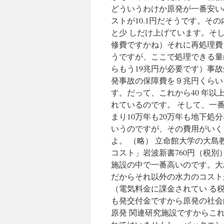
判
どういうわけか原発が一番安いの
／
石
ストが10.1円だそうです。そ
川
と少 しだけ上げています。そし
via
修費ですかね）それに再処理費1
毎
日
うですが、ここで処理できる量
新
らもう19兆円が必要です）事故
聞
発事故の保障費を９兆円くらい
す。だって、これから40 年以
れているのです。 そして、一
まり10万年も20万年も地下
いうのですが、その費用がいく
よ。 （略） 立命館大学の大島
コスト」岩波新書760円（税別
施設の中で一番高いのです。大
だからそれ以外の水力のコスト
（電気料金に課金されてい る税
も発交付金ですから原発の社会
原発 関連研究施設ですからこ