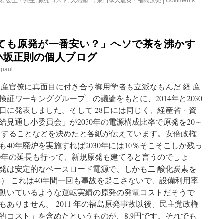
ても原発が一番安い？」ヘソで茶を沸かす
 小坂正則の個人ブログ
epaul
経産官僚に真面目に付き合う御用学者も立派なもんだ 経 産
証ワーキンググループ」の議論をもとに、2014年と2030
日に発表しました。そして 28日には同じく、経産省・資
見通し小委員会」が2030年の電源構成比率で原発を20～
 標とすることなどを決めたと各紙が伝えています。安倍政権
40年廃炉を実施すれば2030年には10％そこそこしか残っ
20年の延長も行って、新規原発も建てると言うのでしょ
発は安定的なベースロード電源で、しかも二 酸化炭素を
） これは40年間一回も事故を起こさないで、設備利用率
に動いているような運転実績の原発の発電コストだそうで
ありません。 2011 年の福島原発事故以後、民主党政権
的コスト」を含めたというものが、8.9円です。それでも