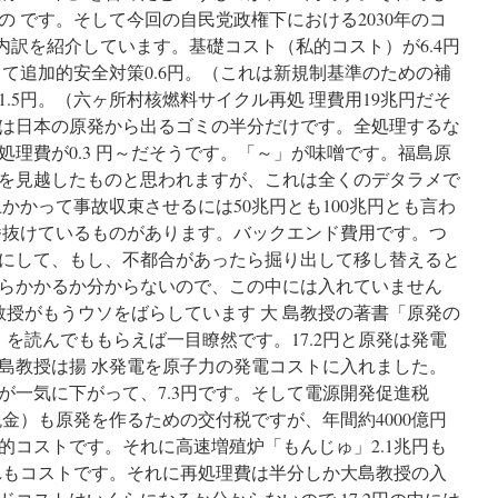
 です。そして今回の自民党政権下における2030年のコ
の内訳を紹介しています。基礎コスト（私的コスト）が6.4円
て追加的安全対策0.6円。（これは新規制基準のための補
.5円。（六ヶ所村核燃料サイクル再処 理費用19兆円だそ
は日本の原発から出るゴミの半分だけです。全処理するな
処理費が0.3 円～だそうです。「～」が味噌です。福島原
を見越したものと思われますが、これは全くのデタラメで
上かかって事故収束させるには50兆円とも100兆円とも言わ
番抜けているものがあります。バックエンド費用です。つ
処分にして、もし、不都合があったら掘り出して移し替えると
らかかるか分からないので、この中には入れていません
教授がもうウソをばらしています 大 島教授の著書「原発の
）を読んでももらえば一目瞭然です。17.2円と原発は発電
島教授は揚 水発電を原子力の発電コストに入れました。
が一気に下がって、7.3円です。そして電源開発促進税
金）も原発を作るための交付税ですが、年間約4000億円
的コストです。それに高速増殖炉「もんじゅ」2.1兆円も
れもコストです。それに再処理費は半分しか大島教授の入