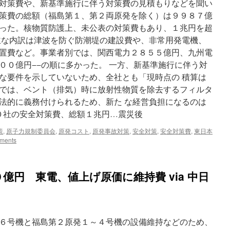
対策費や、新基準施行に伴う対策費の見積もりなどを聞い
発
策費の総額（福島第１、第２両原発を除く）は９９８７億
が
一
った。核物質防護上、未公表の対策費もあり、１兆円を超
番
主な内訳は津波を防ぐ防潮堤の建設費や、非常用発電機、
安
置費など。事業者別では、関西電力２８５５億円、九州電
い？」
ヘ
００億円−−の順に多かった。 一方、新基準施行に伴う対
ソ
な要件を示していないため、全社とも「現時点の 積算は
で
では、ベント（排気）時に放射性物質を除去するフィルタ
茶
を
法的に義務付けられるため、新た な経営負担になるのは
沸
１０社の安全対策費、総額１兆円…震災後
か
す
策
,
原子力規制委員会
,
原発コスト
,
原発事故対策
,
安全対策
,
安全対策費
,
東日本
経
ments
産
官
僚
の
億円 東電、値上げ原価に維持費 via 中日
茶
番
劇
via
小
６号機と福島第２原発１～４号機の設備維持などのため、
坂