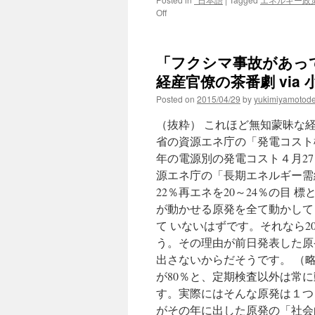
on
Off
脱
原
発
「フクシマ事故があっ
講
演
経産官僚の茶番劇 via
会：
Posted on
2015/04/29
by
yukimiyamotod
「発
電
（抜粋） これほど無知蒙昧な
コ
ス
省の資源エネ庁の「発電コスト検
ト、
年の電源別の発電コスト４月27
安
源エネ庁の「長期エネルギー需給
く
な
22％再エネを20～24％の目
い」
が動かせる原発を全て動かしても
大
て いないはずです。それなら
島
教
う。その理由が前日発表した原
授、
出さないからだそうです。 （略
東
が80％と、定期検査以外は常
電
を
す。実際にはそんな原発は１つも
批
がその年に出した原発の「社会