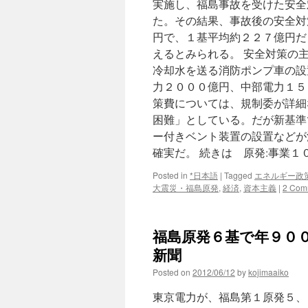
実施し、福島事故を受けた安全
た。その結果、事故後の安全対
円で、１基平均約２２７億円だ
えるとみられる。 安全対策の
冷却水を送る消防ポンプ車の設
力２０００億円、中部電力１５
策費については、規制委が詳細
困難」としている。だが新基準
ー付きベント装置の設置などが
確実だ。 続きは 原発:事業
Posted in
*日本語
|
Tagged
エネルギー政
大震災・福島原発
,
経済
,
資本主義
|
2 Com
福島原発６基で年９００
新聞
Posted on
2012/06/12
by
kojimaaiko
東京電力が、福島第１原発５、