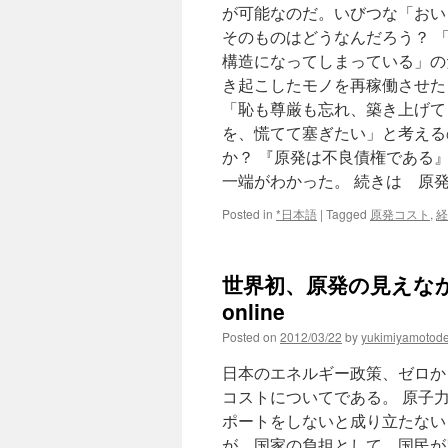
が可能なのだ。いびつな「おい
そのものはどうなんだろう？ 
構造になってしまっている」の
き起こしたモノを再稼働させた
「恥も尊厳も忘れ、築き上げて
を、慌てて塞ぎたい」と考える
か？ 『原発は不良債権である
一端がわかった。 続きは 原
Posted in
*日本語
|
Tagged
原発コスト
,
経
世界初、原発の見えなか
online
Posted on
2012/03/22
by
yukimiyamotod
日本のエネルギー政策、ゼロか
コストについてである。 原子
ポートをしないと成り立たない
が、国家の負担として、国民が