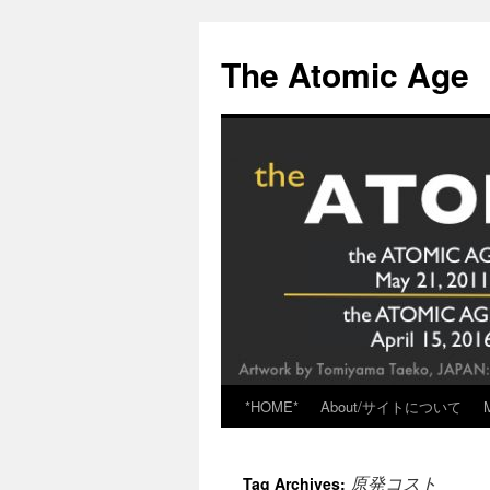
Skip
to
The Atomic Age
content
*HOME*
About/サイトについて
原発コスト
Tag Archives: