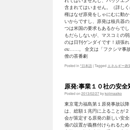
れてはいませんし、バックエンド
含まれてはいません。（詳しく
権はなぜ原発をしゃにむに動か
いからですし、原発は核兵器の
つは米国の要求もあるからでし
もだらしないが、マスコミの弱
のは日刊ゲンダイです！頑張れ
etc……。 全文は「フクシマ
僚の茶番劇
Posted in
*日本語
|
Tagged
エネルギー政
原発:事業１０社の安全対
Posted on
2013/02/27
by
kojimaaiko
東京電力福島第１原発事故以降
は、総額１兆円に上ることが２
会が策定する原発の新しい安全
備の設置が義務付けられるため