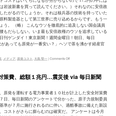
コストはいくらになるか分からないので 17.2円の中には
は岩波新書を買って読んでください。）それなのに安倍政
したがるのでしょうか。それは核兵器の技術を持っていた
原料製造器として第三世界に売り込めるからです。もう一
ょう。 （略） こんなウソを徹底的に追及しない国会議員
腰もだらしない。いま最も安倍政権のウソを追求している
日刊ゲンダイ！東京新聞！週間金曜日！朝日、毎日
事故があっても原発が一番安い？」ヘソで茶を沸かす経産官
on
策
,
メディア
,
原発コスト
,
大島 堅一
|
Comments Off
「フ
ク
シ
策費、総額１兆円…震災後 via 毎日新聞
マ
事
故
が
、原発を運転する電力事業者１０社が計上した安全対策費
あ
７日、毎日新聞のアンケートで分かった。原子力規制委員
っ
基準が７月に施行されるのに伴い、過酷事故に備えた新設
て
も
、コストがさらに膨らむのは確実だ。 アンケートは今月
原