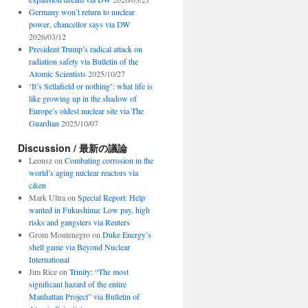
Germany won’t return to nuclear
power, chancellor says via DW
2026/03/12
President Trump’s radical attack on
radiation safety via Bulletin of the
Atomic Scientists
2025/10/27
‘It’s Sellafield or nothing’: what life is
like growing up in the shadow of
Europe’s oldest nuclear site via The
Guardian
2025/10/07
Discussion / 最新の議論
Leonsz
on
Combating corrosion in the
world’s aging nuclear reactors via
c&en
Mark Ultra
on
Special Report: Help
wanted in Fukushima: Low pay, high
risks and gangsters via Reuters
Grom Montenegro
on
Duke Energy’s
shell game via Beyond Nuclear
International
Jim Rice
on
Trinity: “The most
significant hazard of the entire
Manhattan Project” via Bulletin of