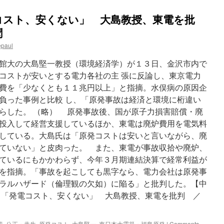
コスト、安くない」 大島教授、東電を批
聞
epaul
館大の大島堅一教授（環境経済学）が１３日、金沢市内で
コストが安いとする電力各社の主 張に反論し、東京電力
費を「少なくとも１１兆円以上」と指摘。水俣病の原因企
負った事例と比較 し、「原発事故は経済と環境に桁違い
らした。 （略） 原発事故後、国が原子力損害賠償・廃
投入して経営支援しているほか、東電は廃炉費用を電気料
している。大島氏は「原発コストは安いと言いながら、廃
ていない」と皮肉った。 また、東電が事故収拾や廃炉、
ているにもかかわらず、今年３月期連結決算で経常利益が
を指摘。「事故を起こしても黒字なら、電力会社は原発事
ラルハザード（倫理観の欠如）に陥る」と批判した。【中
：「発電コスト、安くない」 大島教授、東電を批判 ／
策
,
公正・共生
,
原発コスト
,
大島堅一
,
東日本大震災・福島原発
|
Comments