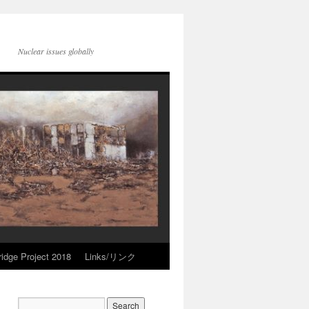
Nuclear issues globally
idge Project 2018
Links/リンク