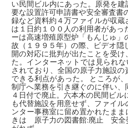
い民間ビル内にあった。原発を建
要な設置許可申請書や安全審査書
録など資料約４万ファイルが収蔵
は１日約１００人の利用者があっ
ーは高速増殖原型炉「もんじゅ」
故（１９９５年）の際、ビデオ隠
開の対応に批判が出たことを受け
た。インターネットでは見られな
されており、全国の原子力施設の
できる利点があった。 ところが
制庁へ業務を引き継ぐのに伴い、
４日付で廃止。六本木の民間ビル
も代替施設を用意せず、ファイル
ンター事務室に留め置かれたまま
きは 原子力の図書館:廃止 安全