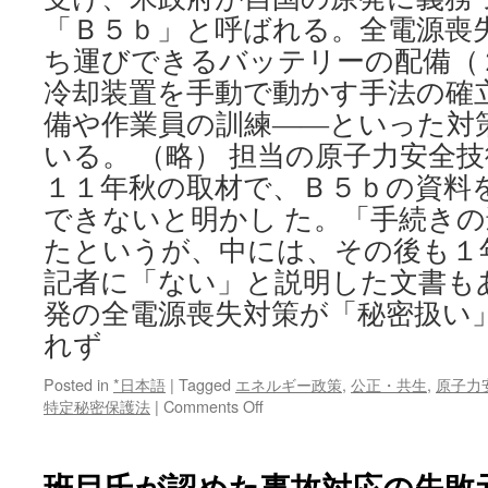
「Ｂ５ｂ」と呼ばれる。全電源喪失
ち運びできるバッテリーの配備（
冷却装置を手動で動かす手法の確
備や作業員の訓練――といった対
いる。 （略） 担当の原子力安全
１１年秋の取材で、Ｂ５ｂの資料
できないと明かし た。「手続き
たというが、中には、その後も１
記者に「ない」と説明した文書もあ
発の全電源喪失対策が「秘密扱い」
れず
Posted in
*日本語
|
Tagged
エネルギー政策
,
公正・共生
,
原子力
on
特定秘密保護法
|
Comments Off
原
発
の
班目氏が認めた事故対応の失敗