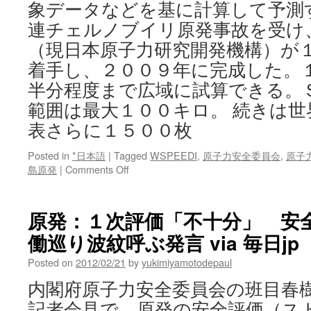
象データなどを基に計算して予測
連チェルノブイリ原発事故を受け
（現日本原子力研究開発機構）が
着手し、２００９年に完成した。
半分程度まで広域に試算できる。
範囲は最大１００キロ。 続きは世
表さらに１５００枚
Posted in
*日本語
|
Tagged
WSPEEDI
,
原子力安全委員会
,
原子
on
島原発
|
Comments Off
世
界
版
原発：１次評価「不十分」 安
拡
働巡り波紋呼ぶ発言 via 毎日jp
散
予
Posted on
2012/02/21
by
yukimiyamotodepaul
測
未
内閣府原子力安全委員会の班目春
公
記者会見で、原発の安全評価（ス
表