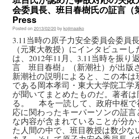
全
会委員長、班目春樹氏の証言（第1回
電
源
Press
喪
失
Posted on
2013/02/20
by
kojimaaiko
対
3.11当時の原子力安全委員会委員
策
が
（元東大教授）にインタビューし
「秘
は、2012年11月、3.11当時を振
密
扱
言 班目春樹』（新潮社）が出版
い」
新潮社の説明によると、この本は
保
安
である岡本孝司・東大大学院工学
院
が聞いてまとめたものだ。著者は
課
長
る。 本を一読して、政府中枢で
も
応に関わったキーパーソンの証言
見
な内容が含まれていることが分か
ら
れ
た人間の中で、班目教授は数少な
ず
via