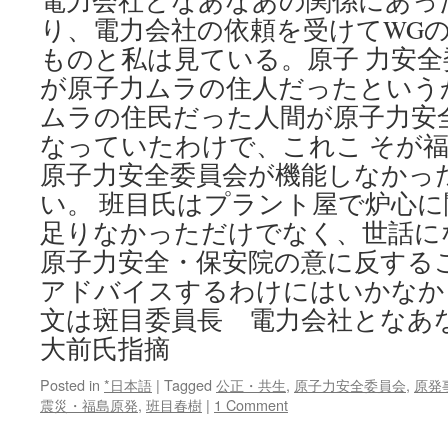
電力会社となあなあの関係にあった
り、電力会社の依頼を受けてWG
ものと私は見ている。原子 力安
が原子力ムラの住人だったという
ムラの住民だった人間が原子力安
なっていたわけで、これこ そが
原子力安全委員会が機能しなかっ
い。 班目氏はプラント屋で炉心
足りなかっただけでなく、世話に
原子力安全・保安院の意に反する
アドバイスするわけにはいかなか
文は斑目委員長 電力会社となあな
大前氏指摘
Posted in
*日本語
|
Tagged
公正・共生
,
原子力安全委員会
,
原発
震災・福島原発
,
班目春樹
|
1 Comment