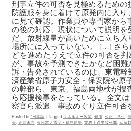
故
刑事立件の可否を見極めるための
1
対
回）
防護服を身に着けて原発内に入り
応
via
の
に見て確認。作業員や専門家から
JB
告
Press
の後の対応、現状について説明を
発
だ、放射線量が高いために立ち入
で
via
場所には入っていない。 […] さ
Yomiuri
どを進めたうえで立件の可否を判
Online
が、事故を予測できたかなど困難
訴・告発されているのは、東電幹
済産業省原子力安全・保安院や原
の幹部ら。東京、福島両地検が捜
ら応援検事をとっている。 全文
察官ら派遣 事故めぐり立件可否
Posted in
*日本語
|
Tagged
エネルギー政策
,
健康
,
公正・共生
,
会
,
東京電力
,
東日本大震災・福島原発
,
業務上過失致死罪
,
武藤