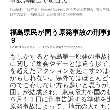
事故調報告で班目氏
Posted in
*日本語
|
Tagged
Speedi
,
原子力安全委員会
,
国会事故
日本大震災・福島原発
,
班目春樹
|
2 Comments
福島県民が問う原発事故の刑事責任
９
Posted on
2012/05/31
by
yukimiyamotodepaul
もしかすると福島第一原発の事故
に関して集会やデモとは違う形で
を超えたアクションを起こすのは
かもしれない。県外ではほとんど
のでご存じない方も多いと思うが
団」が結成され、東京電力や国の
６月１１日に刑事告訴する準備を
原発事故によって、地元の人たち