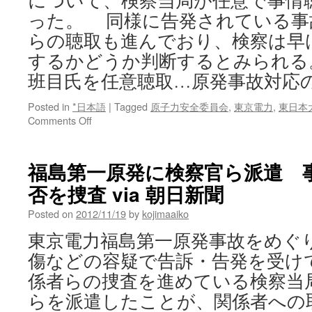
について、検察当局が任意で事情
敗
った。 同様に告発されている事
元
らの聴取も進んでおり、検察は早
原
子
するかどうか判断するとみられる
力
班目氏を任意聴取…原発事故対応
安
全
Posted in
*日本語
|
Tagged
原子力安全委員会
,
東京電力
,
東日本
委
on
Comments Off
員
検
会
察、
委
班
福島第一原発に検察官ら派遣 
員
目
長、
否を捜査 via 朝日新聞
氏
班
を
目
Posted on
2012/11/19
by
kojimaaiko
任
春
意
東京電力福島第一原発事故をめぐ
樹
聴
氏
傷などの容疑で告訴・告発を受け
取…
の
原
係者らの捜査を進めている検察当
証
発
言
らを派遣したことが、関係者への
事
（第