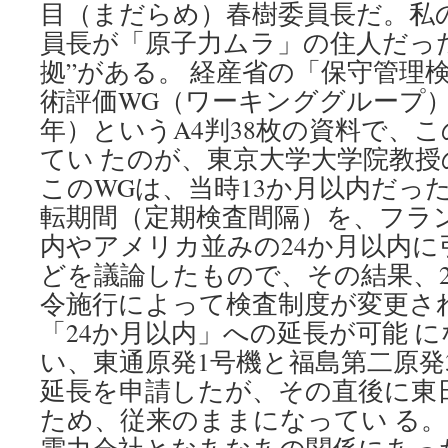
目（まだらめ）春樹委員長だ。私
継
が
員長が「原子力ムラ」の住人だっ
れ
拠”がある。 経産省の「保守管理
ず
via
術評価WG（ワーキンググループ）検
毎
年）というA4判38枚の資料で、
日
新
てい たのが、東京大学大学院教
聞
このWGは、当時13か月以内だっ
転期間（定期検査間隔）を、フラン
内やアメリカ並みの24か月以内に
どを議論したもので、その結果、20
令施行によって検査制度が変更され
「24か月以内」への延長が可能 
い、東通原発1号機と福島第二原発
延長を申請したが、その直後に東
ため、従来のままになってい る。