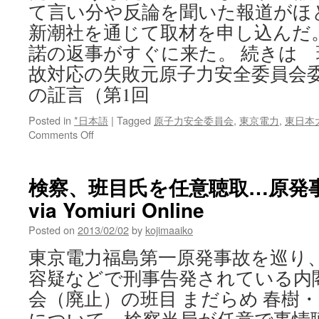
て言い分や反論を聞いた報道がほ
新潮社を通じて取材を申し込んだ
諾の返事がすぐに来た。 続きは
故対応の失敗元原子力安全委員会
の証言（第1回
Posted in
*日本語
|
Tagged
原子力安全委員会
,
東京電力
,
東日本
on
Comments Off
班
目
氏
検察、班目氏を任意聴取…原発
が
via Yomiuri Online
認
め
Posted on
2013/02/02
by
kojimaaiko
た
事
東京電力福島第一原発事故を巡り
故
容疑などで刑事告発されている内
対
応
会（廃止）の班目 まだらめ 春樹
の
失