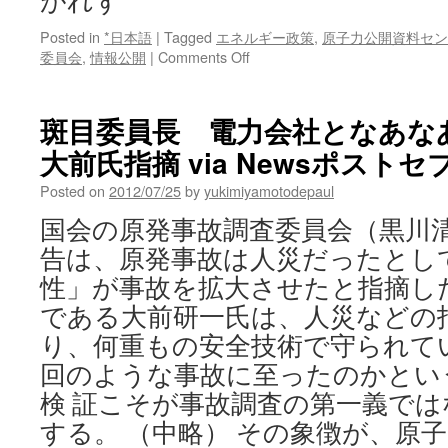
がれず
Posted in
*日本語
|
Tagged
エネルギー政策
,
原子力公開資料セン
on
委員会
,
情報公開
|
Comments Off
原
子
力
斑目委員長 電力会社となあなあ
の
大前氏指摘 via Newsポストセ
図
書
Posted on
2012/07/25
by
yukimiyamotodepaul
館:
廃
国会の原発事故調査委員会（黒川
止
告は、原発事故は人災だったとし
安
全
性」が事故を拡大させたと指摘し
委
である大前研一氏は、人災などの
→
規
り、何重もの安全技術で守られて
制
回のような事故に至ったのかとい
庁
に
検 証こそが事故調査の第一義で
引
する。 （中略） その象徴が、原
き