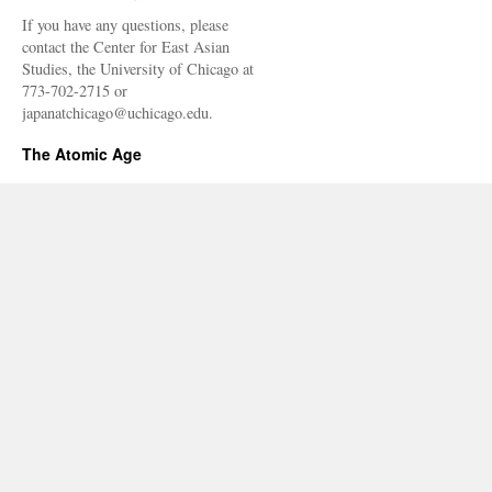
via
If you have any questions, please
毎
contact the Center for East Asian
日
Studies, the University of Chicago at
jp
773-702-2715 or
japanatchicago@uchicago.edu.
The Atomic Age