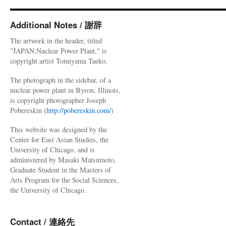
次
評
価
Additional Notes / 謝辞
「不
The artwork in the header, titled
十
"JAPAN:Nuclear Power Plant," is
分」
copyright artist Tomiyama Taeko.
安
全
The photograph in the sidebar, of a
委
nuclear power plant in Byron, Illinois,
委
is copyright photographer Joseph
員
Pobereskin (
http://pobereskin.com/
)
長、
再
This website was designed by the
稼
Center for East Asian Studies, the
働
University of Chicago, and is
巡
administered by Masaki Matsumoto,
り
Graduate Student in the Masters of
波
Arts Program for the Social Sciences,
紋
the University of Chicago.
呼
ぶ
発
Contact / 連絡先
言