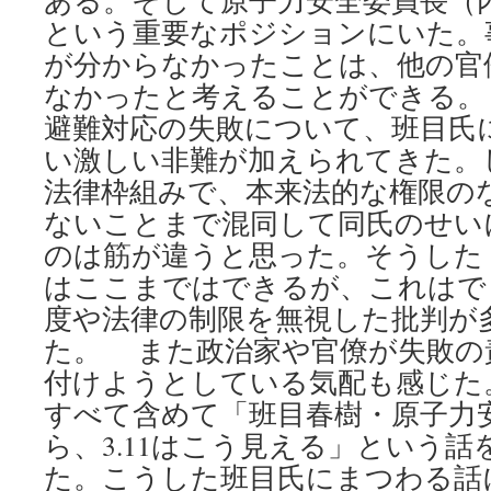
ある。そして原子力安全委員長（
Huffington
という重要なポジションにいた。
Post
が分からなかったことは、他の官
なかったと考えることができる。
避難対応の失敗について、班目氏
い激しい非難が加えられてきた。
法律枠組みで、本来法的な権限の
ないことまで混同して同氏のせい
のは筋が違うと思った。そうした
はここまではできるが、これはで
度や法律の制限を無視した批判が
た。 また政治家や官僚が失敗の
付けようとしている気配も感じた
すべて含めて「班目春樹・原子力
ら、3.11はこう見える」という
た。こうした班目氏にまつわる話