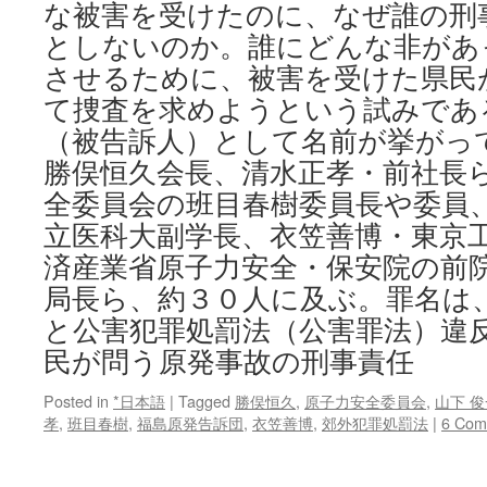
な被害を受けたのに、なぜ誰の刑
としないのか。誰にどんな非があ
させるために、被害を受けた県民
て捜査を求めようという試みであ
（被告訴人）として名前が挙がっ
勝俣恒久会長、清水正孝・前社長
全委員会の班目春樹委員長や委員、
立医科大副学長、衣笠善博・東京
済産業省原子力安全・保安院の前
局長ら、約３０人に及ぶ。罪名は、
と公害犯罪処罰法（公害罪法）違反
民が問う原発事故の刑事責任
Posted in
*日本語
|
Tagged
勝俣恒久
,
原子力安全委員会
,
山下 俊
孝
,
班目春樹
,
福島原発告訴団
,
衣笠善博
,
郊外犯罪処罰法
|
6 Com