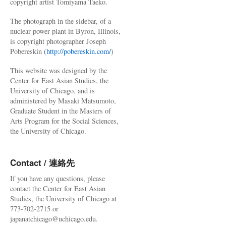
copyright artist Tomiyama Taeko.
The photograph in the sidebar, of a
nuclear power plant in Byron, Illinois,
is copyright photographer Joseph
Pobereskin (
http://pobereskin.com/
)
This website was designed by the
Center for East Asian Studies, the
University of Chicago, and is
administered by Masaki Matsumoto,
Graduate Student in the Masters of
Arts Program for the Social Sciences,
the University of Chicago.
Contact / 連絡先
If you have any questions, please
contact the Center for East Asian
Studies, the University of Chicago at
773-702-2715 or
japanatchicago@uchicago.edu.