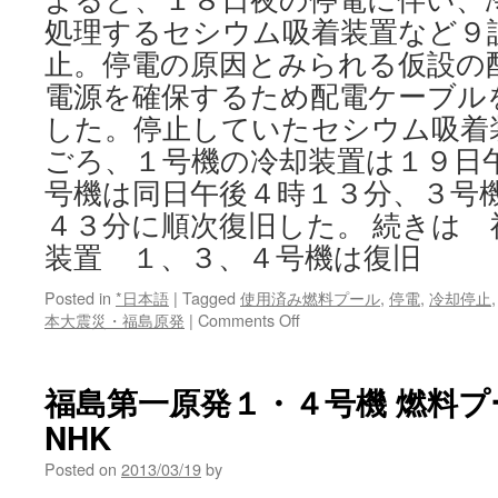
処理するセシウム吸着装置など９
止。停電の原因とみられる仮設の
電源を確保するため配電ケーブル
した。停止していたセシウム吸着
ごろ、１号機の冷却装置は１９日
号機は同日午後４時１３分、３号
４３分に順次復旧した。 続きは 
装置 １、３、４号機は復旧
Posted in
*日本語
|
Tagged
使用済み燃料プール
,
停電
,
冷却停止
on
本大震災・福島原発
|
Comments Off
福
島
第
福島第一原発１・４号機 燃料プー
１
NHK
原
発:
Posted on
2013/03/19
by
冷
却