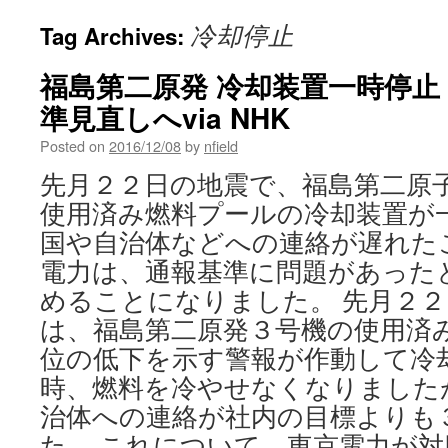
冷却停止
Tag Archives:
福島第二原発 冷却装置一時停止
準見直しへvia NHK
Posted on
2016/12/08
by
nfield
先月２２日の地震で、福島第二原
使用済み燃料プールの冷却装置が
国や自治体などへの連絡が遅れた
電力は、通報基準に問題があった
めることになりました。 先月２
は、福島第二原発３号機の使用済
位の低下を示す警報が作動して冷
時、燃料を冷やせなくなりました
治体への連絡が社内の目標よりも
た。 これについて、東京電力が