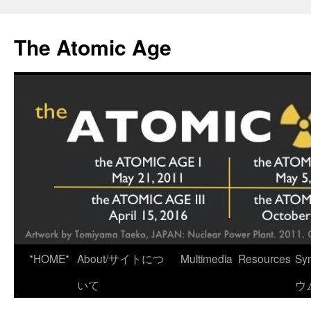
Skip
to
The Atomic Age
content
*HOME*
About/サイトにつ
Multimedia
Resources
Sy
いて
ウ