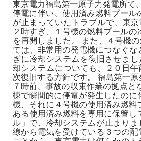
東京電力福島第一原子力発電所で
装
停電に伴い、使用済み燃料プール
置
１、
が止まっていたトラブルで、東京
３、
２時すぎ、１号機の燃料プールの
４
号
を再開しました。 また、４号機
機
ては、非常用の発電機につなぐな
は
復
ぎに冷却システムを復旧させまし
旧
却システムについても、２０日午
via
次復旧する方針です。 福島第一原
毎
日
７時前、事故の収束作業の拠点と
新
棟で瞬間的に停電が発生したのに
聞
機、それに４号機の使用済み燃料
ある使用済み燃料を専用に保管し
ル」で、冷却システムが止まりま
線から電気を受けている３つの配
ことから、東京電力は何らかのト