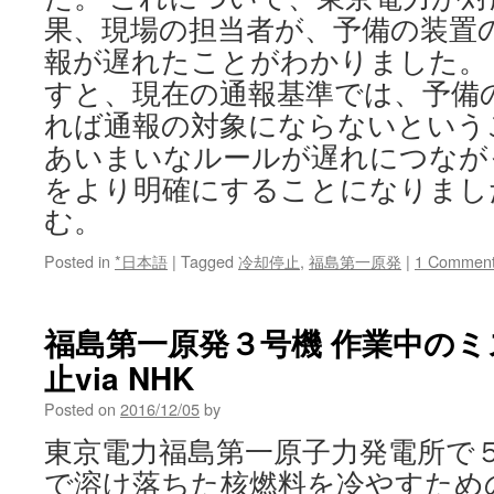
果、現場の担当者が、予備の装置
報が遅れたことがわかりました。
すと、現在の通報基準では、予備
れば通報の対象にならないという
あいまいなルールが遅れにつなが
をより明確にすることになりました
む。
Posted in
*日本語
|
Tagged
冷却停止
,
福島第一原発
|
1 Commen
福島第一原発３号機 作業中の
止via NHK
Posted on
2016/12/05
by
東京電力福島第一原子力発電所で
で溶け落ちた核燃料を冷やすため