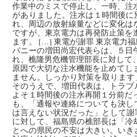
作業中のミスで停止し、一時、注
がありました。注水は１時間後に
れ、周辺の放射線量などに変化は
ですが、東京電力は再発防止策を
ます。 […] 東電が謝罪 東京電
パニーの増田尚宏代表らは、５日
れ、樵隆男危機管理部長に対して
原因で大切な注水機能を止めてし
ません。しっかり対策を取ります
そのうえで、増田代表は、トラブ
よそ１時間後の注水再開１分前だ
も、「通報や連絡についても決し
は言えない状況だった」として謝
に対して、福島県の樵部長は「冷
とへの県民の不安は大きい。いき