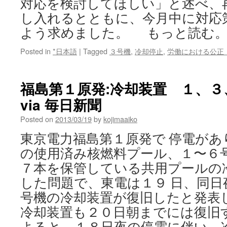
対応を検討してほしい」と述べ、
し入れるとともに、今月中に対応
よう求めました。 もっと読む
Posted in
*日本語
|
Tagged
３号機
,
冷却停止
,
労働における公正
福島第１原発:冷却装置 １、３
via 毎日新聞
Posted on
2013/03/19
by
kojimaaiko
東京電力福島第１原発で 停電があ
の使用済み核燃料プール、１〜６
７本を保管している共用プールの
した問題で、東電は１９ 日、同日
号機の冷却装置が復旧したと発表
冷却装置も２０日朝までには復旧
よると、１８日夜の停電に伴い、