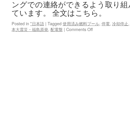
ングでの連絡ができるよう取り組
ています。 全文はこちら。
Posted in
*日本語
|
Tagged
使用済み燃料プール
,
停電
,
冷却停止
on
本大震災・福島原発
,
配電盤
|
Comments Off
福
島
第
一
原
発
１・
４
号
機
燃
料
プ
ー
ル
冷
却