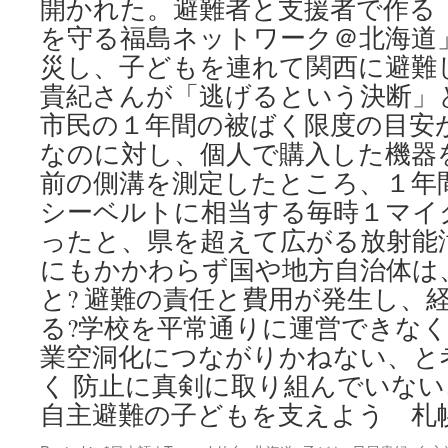
開かれた。避難者と支援者で作る
を守る福島ネットワーク＠北海道
災し、子どもを連れて関西に避難
貴紀さんが「逃げるという決断」
市民の１年間の被ばく限度の目安
なのに対し、個人で購入した機器
前の側溝を測定したところ、１年
シーベルトに相当する毎時１マイ
ったと、県を超えて広がる放射能
にもかかわらず国や地方自治体は
と? 避難の責任と費用が発生し、
る?学校を平常通りに運営できなく
業空洞化につながりかねない、と
く 防止に真剣に取り組んでいない
自主避難の子どもを支えよう 札