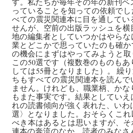
す。私たちが毎年その年の新刊ベ
っていることを知っての依頼でし
べての震災関連本に目を通してい
せんが、空前の出版ラッシュを横
地の編集者としていつかはやらな
業とどこかで思っていたのも確か
の機会にまずはやってみようと取
この50選です（複数巻のものも
しては55冊となりました）。 繰
ちもすべての震災関連本を読んで
ません。けれども、職業柄、かな
もまた事実です。結果としていえ
れの読書傾向が強く表れた、いわば
選〉となりました。おそらくこれ
べき本はあるとは思いますが、そ
連本の奔流のなか、読者のみなさ