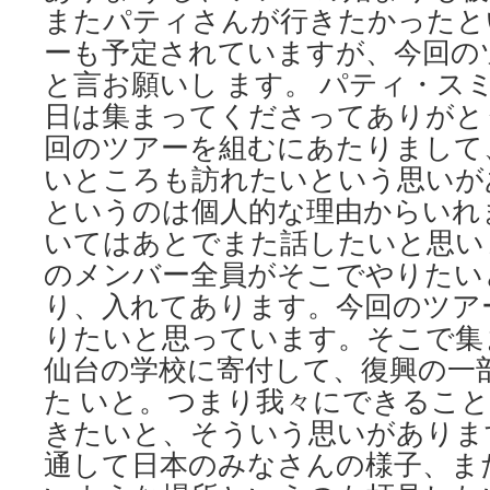
またパティさんが行きたかったと
期
化、
ーも予定されていますが、今回の
町
と言お願いし ます。 パティ・ス
存
続
日は集まってくださってありがと
に
回のツアーを組むにあたりまして
危
いところも訪れたいという思いが
機
感
というのは個人的な理由からいれ
via
いてはあとでまた話したいと思い
msn.
産
のメンバー全員がそこでやりたい
経
り、入れてあります。今回のツア
ニ
ュ
りたいと思っています。そこで集
ー
仙台の学校に寄付して、復興の一
ス
た いと。つまり我々にできるこ
きたいと、そういう思いがありま
通して日本のみなさんの様子、ま