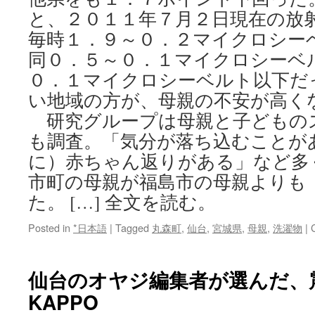
と、２０１１年７月２日現在の放
毎時１．９～０．２マイクロシー
同０．５～０．１マイクロシーベ
０．１マイクロシーベルト以下だ
い地域の方が、母親の不安が高く
研究グループは母親と子どもの
も調査。「気分が落ち込むことが
に）赤ちゃん返りがある」など多
市町の母親が福島市の母親よりも
た。 […] 全文を読む。
Posted in
*日本語
|
Tagged
丸森町
,
仙台
,
宮城県
,
母親
,
洗濯物
|
仙台のオヤジ編集者が選んだ、震災
KAPPO