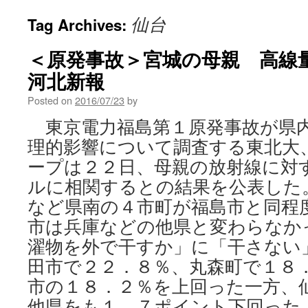
仙台
Tag Archives:
＜原発事故＞宮城の母親 高線量
河北新報
Posted on
2016/07/23
by
東京電力福島第１原発事故が県
理的影響について調査する東北大
ープは２２日、母親の放射線に対
ルに相関するとの結果を公表した
など県南の４市町が福島市と同程
市は兵庫などの他県と変わらなか
濯物を外で干すか」に「干さない
田市で２２．８％、丸森町で１８
市の１８．２％を上回った一方、
他県をも１．７ポイント下回った