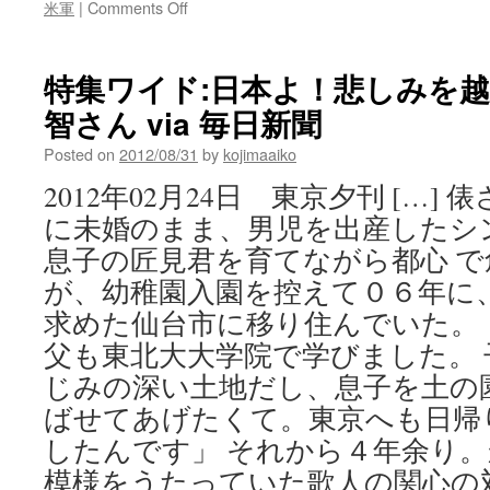
on
米軍
|
Comments Off
パ
テ
ィ・
特集ワイド:日本よ！悲しみを
ス
智さん via 毎日新聞
ミ
ス
Posted on
2012/08/31
by
kojimaaiko
ニ
ュ
2012年02月24日 東京夕刊 […]
ー
に未婚のまま、男児を出産したシ
ヨ
ー
息子の匠見君を育てながら都心 
ク
が、幼稚園入園を控えて０６年に
パ
ン
求めた仙台市に移り住んでいた。
ク
父も東北大大学院で学びました。
の
先
じみの深い土地だし、息子を土の
駆
ばせてあげたくて。東京へも日帰
者
したんです」 それから４年余り
に
し
模様をうたっていた歌人の関心の
て