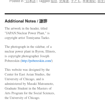
Posted in
*日本語
|
Tagged
仙台
,
北海道
,
子ども
,
早尾貴紀
,
自主
Additional Notes / 謝辞
The artwork in the header, titled
"JAPAN:Nuclear Power Plant," is
copyright artist Tomiyama Taeko.
The photograph in the sidebar, of a
nuclear power plant in Byron, Illinois,
is copyright photographer Joseph
Pobereskin (
http://pobereskin.com/
)
This website was designed by the
Center for East Asian Studies, the
University of Chicago, and is
administered by Masaki Matsumoto,
Graduate Student in the Masters of
Arts Program for the Social Sciences,
the University of Chicago.