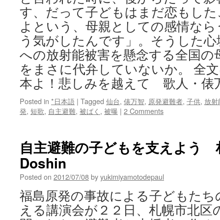
す、だって子どもはまだ恋もした
よという、母親としての感情なら
う気がしたんです」。そうした心
への放射能被害を懸念する全国の
をまさに代弁していないか。 全文
本よ！悲しみを越えて 歌人・
Posted in
*日本語
|
Tagged
仙台
,
俵万智
,
原発避難者
,
子供
,
放射
発
,
短歌
,
自主避難
,
被ばく
,
被曝
|
2 Comments
自主避難の子どもを支えよう 札
Doshin
Posted on
2012/07/08
by
yukimiyamotodepaul
福島原発の事故による子どもたち
える講演会が２２日、札幌市北区