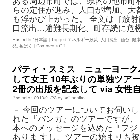
ある周辺市町では、県内の他市町
らの定住が進み、人口が増加。大
も浮かび上がった。 全文は［放
口流出…避難長期化、町存続に危
Posted in
*日本語
|
Tagged
エネルギー政策
,
人口流出
,
仙台
,
健
on
発
,
被ばく
|
Comments Off
［放
射
能」
パティ・スミス ニューヨーク
重
して女王 10年ぶりの単独ツア
い
足
2冊の出版を記念して via 女性
か
せ
Posted on
2013/01/23
by
kojimaaiko
人
－ 今回のツアーについてお伺い
口
流
れた『バンガ』のツアーですが、
出…
本へのメッセージを込めた『フジ
避
難
ありま すし、ツアーの始まりも
長