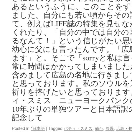
あるというふうに、このことをず
ました。自分にも若い頃からその
て、例えばLIFE誌の特集を見せ
くれたり、「自分の中では自分の
るなんて！」という信じがたい思
幼心に父にも言ったんです。「広
ます」と。そこで「sorryと私は
常に時間はかかってしまいました
含めまして広島の名地に行きまし
と思っております。私のソウルを通し
祈りを捧げたいと思っております
ィ・スミス ニューヨークパンク
10年ぶりの単独ツアーと日本語訳
記念して
Posted in
*日本語
|
Tagged
パティ・スミス
,
仙台
,
原爆
,
広島・