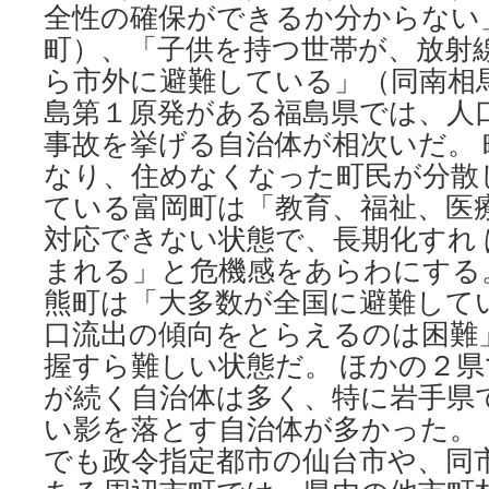
全性の確保ができるか分からない
町）、「子供を持つ世帯が、放射
ら市外に避難している」（同南相馬
島第１原発がある福島県では、人
事故を挙げる自治体が相次いだ。
なり、住めなくなった町民が分散
ている富岡町は「教育、福祉、医
対応できない状態で、長期化すれ
まれる」と危機感をあらわにする
熊町は「大多数が全国に避難して
口流出の傾向をとらえるのは困難
握すら難しい状態だ。 ほかの２
が続く自治体は多く、特に岩手県
い影を落とす自治体が多かった。 
でも政令指定都市の仙台市や、同