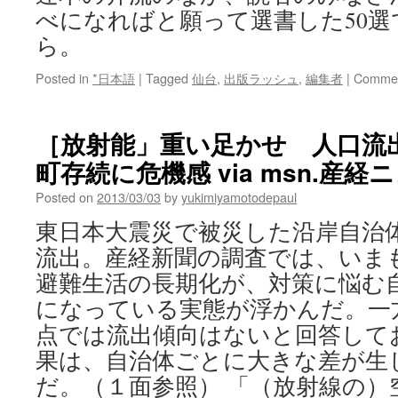
べになればと願って選書した50選
ら。
Posted in
*日本語
|
Tagged
仙台
,
出版ラッシュ
,
編集者
|
Commen
［放射能」重い足かせ 人口流
町存続に危機感 via msn.産経
Posted on
2013/03/03
by
yukimiyamotodepaul
東日本大震災で被災した沿岸自治
流出。産経新聞の調査では、いま
避難生活の長期化が、対策に悩む
になっている実態が浮かんだ。一
点では流出傾向はないと回答して
果は、自治体ごとに大きな差が生
だ。（１面参照） 「（放射線の）