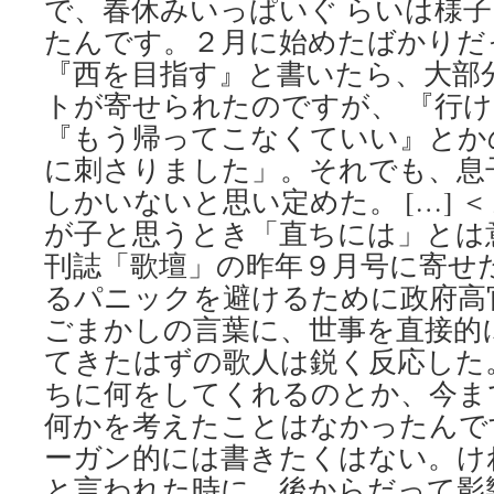
で、春休みいっぱいぐ らいは様
の
出
たんです。２月に始めたばかりだ
版
『西を目指す』と書いたら、大部
を
トが寄せられたのですが、 『行
記
念
『もう帰ってこなくていい』とか
し
に刺さりました」。それでも、息
て
via
しかいないと思い定めた。 […] 
女
が子と思うとき「直ちには」とは
性
自
刊誌「歌壇」の昨年９月号に寄せ
身
るパニックを避けるために政府高
ごまかしの言葉に、世事を直接的
てきたはずの歌人は鋭く反応した
ちに何をしてくれるのとか、今ま
何かを考えたことはなかったんで
ーガン的には書きたくはない。け
と言われた時に、後からだって影