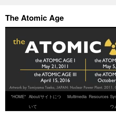
Skip
to
The Atomic Age
content
*HOME*
About/サイトにつ
Multimedia
Resources
Sy
いて
ウ