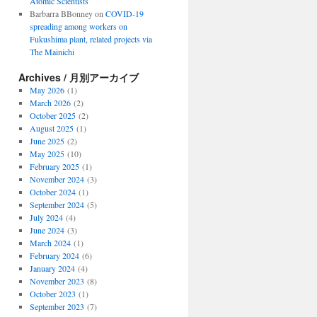
Atomic Scientists
Barbarra BBonney
on
COVID-19
spreading among workers on
Fukushima plant, related projects via
The Mainichi
Archives / 月別アーカイブ
May 2026
(1)
March 2026
(2)
October 2025
(2)
August 2025
(1)
June 2025
(2)
May 2025
(10)
February 2025
(1)
November 2024
(3)
October 2024
(1)
September 2024
(5)
July 2024
(4)
June 2024
(3)
March 2024
(1)
February 2024
(6)
January 2024
(4)
November 2023
(8)
October 2023
(1)
September 2023
(7)