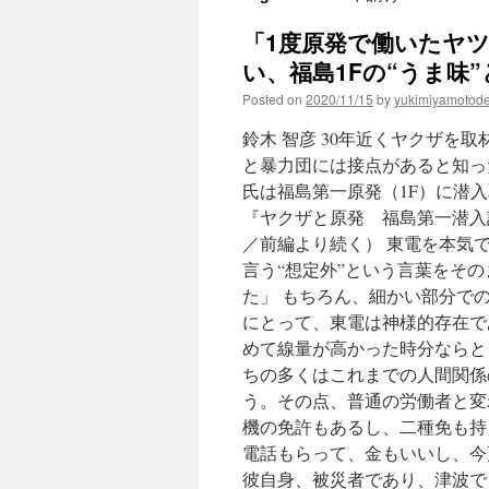
「1度原発で働いたヤ
い、福島1Fの“うま味”
Posted on
2020/11/15
by
yukimiyamotod
鈴木 智彦 30年近くヤクザを
と暴力団には接点があると知った
氏は福島第一原発（1F）に潜
『ヤクザと原発 福島第一潜入
／前編より続く） 東電を本気
言う“想定外”という言葉をそ
た」 もちろん、細かい部分で
にとって、東電は神様的存在で
めて線量が高かった時分ならと
ちの多くはこれまでの人間関係
う。その点、普通の労働者と変
機の免許もあるし、二種免も持
電話もらって、金もいいし、今
彼自身、被災者であり、津波で