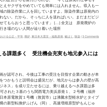
とえヤクザをやめていても簡単には入れません。収入も一
域の除染作業に人を回していますよ。除染作業は原発内の
れない。だから、そっちに人を送ればいい。まだまだビジ
てもらおうと思っています」 […] 全文は 原発廃炉の
行き場のない人間が辿り着いた場所
おける公正・平等
,
廃炉
,
東日本大震災・福島原発
,
被ばく
,
除染
|
3 Comments
える課題多く 受注機会充実も地元参入には
画が認可され、今後は工事の受注を目指す企業の動きが本
をつかもうと説明会は盛況だが、地元からは参入の壁が高
ジネス」を成り立たせるには、乗り越えるべき課題は多
が認可された３基のうち関西電力美浜原発１、２号機（福井
日本原電敦賀１号機（敦賀市）は沸騰水型軽水炉とタイプ
構の新型転換炉ふげん（同）、高速増殖原型炉もんじゅ