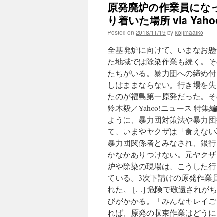
原発廃炉の作業員にな
り着いた場所 via Yaho
Posted on
2018/11/19
by
kojimaaiko
全基廃炉に向けて、いまなお懸
た地域では除染作業も続く。そ
たちがいる。暴力団への締め付
しはままならない。行き場を失
たのが福島第一原発だった。そ
鈴木毅／Yahoo!ニュース 特
ように、暴力団対策法や暴力団
て、いまやヤクザは「食えない
暴力団関係者とみなされ、銀行
かなかありつけない。元ヤクザ
炉や除染の現場は、こうした行
ている。3次下請けの原発作業
れた。 […] 危険で敬遠され
びがかかる。「みんなキレイご
れば、原発の収束作業はどうに