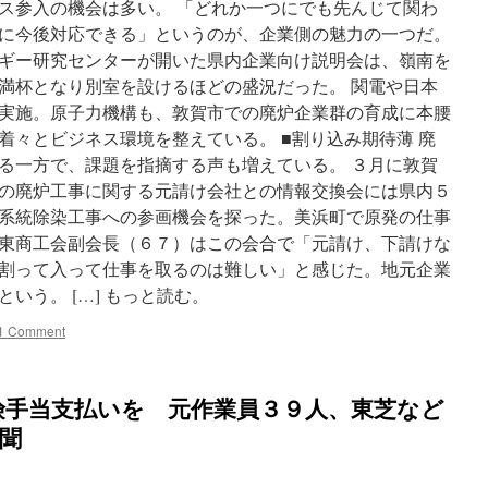
ス参入の機会は多い。 「どれか一つにでも先んじて関わ
に今後対応できる」というのが、企業側の魅力の一つだ。
ギー研究センターが開いた県内企業向け説明会は、嶺南を
満杯となり別室を設けるほどの盛況だった。 関電や日本
実施。原子力機構も、敦賀市での廃炉企業群の育成に本腰
着々とビジネス環境を整えている。 ■割り込み期待薄 廃
る一方で、課題を指摘する声も増えている。 ３月に敦賀
の廃炉工事に関する元請け会社との情報交換会には県内５
系統除染工事への参画機会を探った。美浜町で原発の仕事
東商工会副会長（６７）はこの会合で「元請け、下請けな
割って入って仕事を取るのは難しい」と感じた。地元企業
いう。 […] もっと読む。
1 Comment
険手当支払いを 元作業員３９人、東芝など
新聞