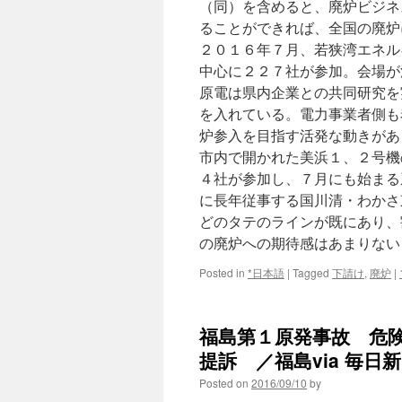
（同）を含めると、廃炉ビジネ
ることができれば、全国の廃炉
２０１６年７月、若狭湾エネル
中心に２２７社が参加。会場が
原電は県内企業との共同研究を
を入れている。電力事業者側も
炉参入を目指す活発な動きがあ
市内で開かれた美浜１、２号機
４社が参加し、７月にも始まる
に長年従事する国川清・わかさ
どのタテのラインが既にあり、
の廃炉への期待感はあまりないと
Posted in
*日本語
|
Tagged
下請け
,
廃炉
|
福島第１原発事故 危
提訴 ／福島via 毎日
Posted on
2016/09/10
by