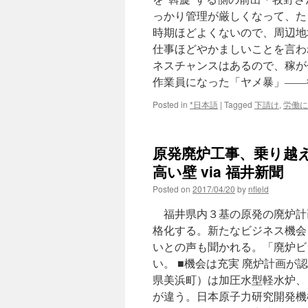
っかり管理が厳しくなって、た
時期ほどよくないので、周辺地
仕事ほどやかましいことを言わ
ネスチャンスはあるので、稼がせ
作業員になった「ヤメ暴」――
Posted in
*日本語
|
Tagged
下請け
,
労働に
原発廃炉工事、乗り越
高い壁 via 福井新聞
Posted on
2017/04/20
by
nfield
福井県内３基の原発の廃炉計
格化する。新たなビジネス機会
いとの声も聞かれる。「廃炉ビ
い。 ■機会は充実 廃炉計画
県美浜町）は加圧水型軽水炉、
が違う。日本原子力研究開発機