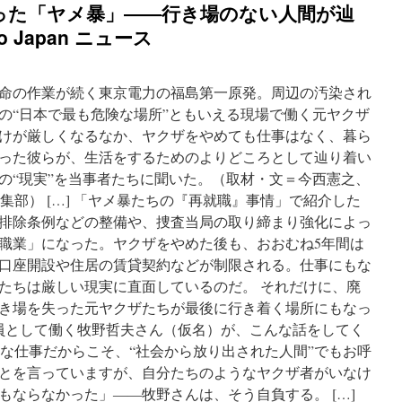
った「ヤメ暴」――行き場のない人間が辿
o Japan ニュース
命の作業が続く東京電力の福島第一原発。周辺の汚染され
の“日本で最も危険な場所”ともいえる現場で働く元ヤクザ
けが厳しくなるなか、ヤクザをやめても仕事はなく、暮ら
った彼らが、生活をするためのよりどころとして辿り着い
の“現実”を当事者たちに聞いた。（取材・文＝今西憲之、
集編集部） […] 「ヤメ暴たちの『再就職』事情」で紹介した
排除条例などの整備や、捜査当局の取り締まり強化によっ
職業」になった。ヤクザをやめた後も、おおむね5年間は
口座開設や住居の賃貸契約などが制限される。仕事にもな
たちは厳しい現実に直面しているのだ。 それだけに、廃
き場を失った元ヤクザたちが最後に行き着く場所にもなっ
員として働く牧野哲夫さん（仮名）が、こんな話をしてく
がちな仕事だからこそ、“社会から放り出された人間”でもお呼
とを言っていますが、自分たちのようなヤクザ者がいなけ
もならなかった」――牧野さんは、そう自負する。 […]