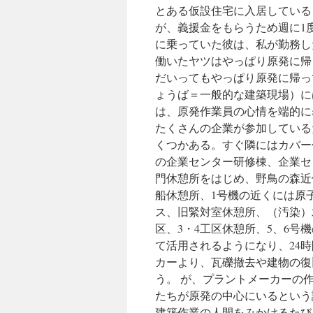
とある仮設住宅に入居している
が、義援金をもらうため週に1
に乗っていた彼は、私が勤務した
働いたヤツはやっぱり原発に帰
だいってもやっぱり原発に帰っ
ょうば＝一般的な建築現場）に
は、原発作業員の心情を端的に
たくさんの企業が参加している
くつかある。すぐ隣にはカバー
の企業センター研修棟、企業セ
門休憩所をはじめ、野鳥の森近
船休憩所、1号機の近くには原
ス、旧緊対室休憩所、（汚染）
区、3・4工区休憩所、5、6号
て活用されるようになり、24
カーより、瓦礫撤去や建物の復
う。 が、プラントメーカーの
たちが原発の中心にいるという
建築作業の人間をみかけるたび