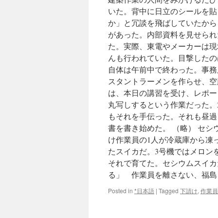
いた。背中に日立のシールを貼
か」と冗談を飛ばしていたから
があった。内部資料を見せられ
た。実際、東電やメーカーは現
んも行われていた。目撃したの
自体は午前中で終わった。事務
スタントラーメンを作らせ、空
は、本日の講習を受け、レポー
丸写しするという作業だった。
もそれを手伝った。それも昼過
書を書き始めた。 （略） セ
け作業員の1人が冷蔵庫から凍
たスイカだ。3号機ではメロン
それで育てた。セシウムスイカ
る」 作業員を離さない、福島1
Posted in
*日本語
|
Tagged
下請け
,
作業員