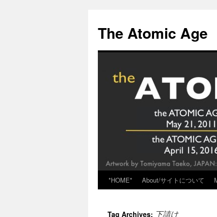
Skip
to
The Atomic Age
content
*HOME*
About/サイトについて
下請け
Tag Archives: