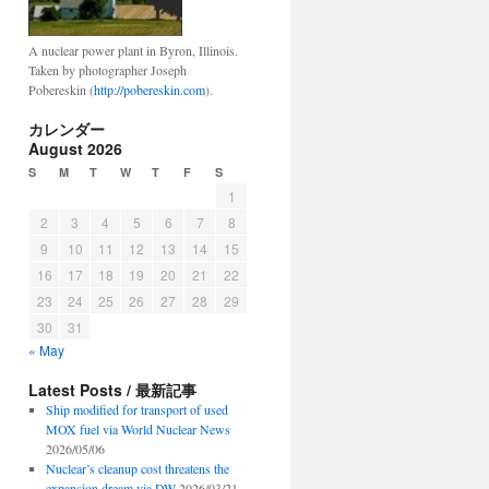
A nuclear power plant in Byron, Illinois.
Taken by photographer Joseph
Pobereskin (
http://pobereskin.com
).
カレンダー
August 2026
S
M
T
W
T
F
S
1
2
3
4
5
6
7
8
9
10
11
12
13
14
15
16
17
18
19
20
21
22
23
24
25
26
27
28
29
30
31
« May
Latest Posts / 最新記事
Ship modified for transport of used
MOX fuel via World Nuclear News
2026/05/06
Nuclear’s cleanup cost threatens the
expansion dream via DW
2026/03/21