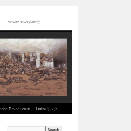
Nuclear issues globally
idge Project 2018
Links/リンク