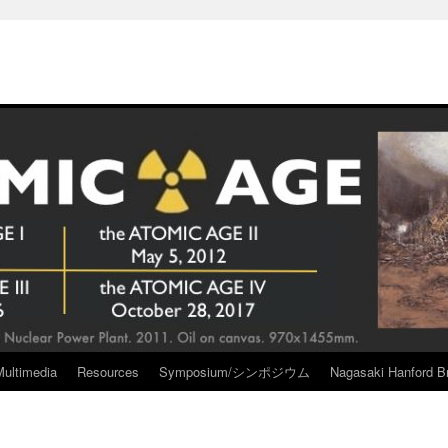
Multimedia
Resources
Symposium/シンポジウム
Nagasaki Hanford Br