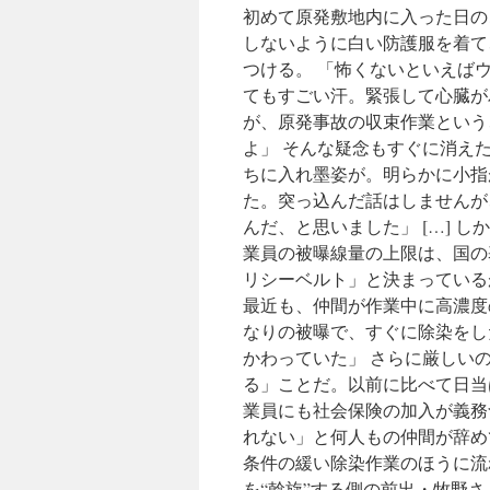
初めて原発敷地内に入った日の
しないように白い防護服を着て
つける。 「怖くないといえば
てもすごい汗。緊張して心臓が
が、原発事故の収束作業という
よ」 そんな疑念もすぐに消え
ちに入れ墨姿が。明らかに小指が
た。突っ込んだ話はしませんが
んだ、と思いました」 […] 
業員の被曝線量の上限は、国の基
リシーベルト」と決まっている
最近も、仲間が作業中に高濃度
なりの被曝で、すぐに除染をし
かわっていた」 さらに厳しい
る」ことだ。以前に比べて日当
業員にも社会保険の加入が義務
れない」と何人もの仲間が辞めて
条件の緩い除染作業のほうに流
を“斡旋”する側の前出・牧野