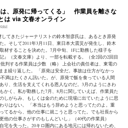
ツは、原発に帰ってくる」 作業員を離さな
とは via 文春オンライン
epaul
取材してきたジャーナリストの鈴木智彦氏は、あるとき原発
。そして2011年3月11日、東日本大震災が発生し、鈴木
入取材することを決めた。7月中旬、1Fに勤務した様子を
記』（文春文庫）より、一部を転載する。（全2回の2回目
で批判する作業員は少数 （略） 上会社の責任者は、東電の
のまま繰り返した。 「原発は安全だ。事故は仕方がなかっ
の不満はたくさん訊いた。が、原発で飯を食っている人間
あり、生活を支えてくれる恩人なのだ。3月のようにきわ
もかく、私が勤務した7月、8月に関していえば、作業員た
のしがらみ、もしくは金のために現場に出ていたように思
わりはない。 「本当はもう辞めようと思ってたのよ。重
ってるから、他の仕事に就こうと思ってた。でも社長から
更他の仕事さがすのもしんどいし」（40代の作業員）
自宅を失った。20キロ圏内にある地元には帰れないため、