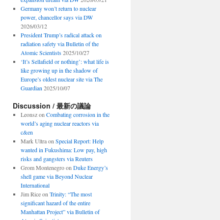
Germany won’t return to nuclear
power, chancellor says via DW
2026/03/12
President Trump’s radical attack on
radiation safety via Bulletin of the
Atomic Scientists
2025/10/27
‘It’s Sellafield or nothing’: what life is
like growing up in the shadow of
Europe’s oldest nuclear site via The
Guardian
2025/10/07
Discussion / 最新の議論
Leonsz
on
Combating corrosion in the
world’s aging nuclear reactors via
c&en
Mark Ultra
on
Special Report: Help
wanted in Fukushima: Low pay, high
risks and gangsters via Reuters
Grom Montenegro
on
Duke Energy’s
shell game via Beyond Nuclear
International
Jim Rice
on
Trinity: “The most
significant hazard of the entire
Manhattan Project” via Bulletin of