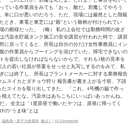
っている作業員をみても「おっ、敵だ。邪魔してやろう
、単に口が悪いのだろう。ただ、現場には厳然とした階級
たとき、東電と東芝には“殿”という敬称が付けられてい
場の殿様だった。 （略） 私の上会社では勤務時間の改ざ
は汚染水貯蔵タンク施工の安全講習が行われた時で、講習
所に戻ってくると、所長は自分の分だけ女性事務員にイン
腹の作業員からブーイングを浴びていた。帰宅できないの
トを提出しなければならないからで、それも1枚の見本を
2人の若い社員が答案をせっせと丸写しするのをみて、私
ぎには終了し、所長はプラントメーカーに対する業務報告
シウムスイカとダチョウ狩り 報告書が書き上がる寸前、下請
ったスイカを取り出してきた。 「これ、4号機の脇で作っ
を植えてたな。汚染水はあちこちにいっぱいあっかんね。
だ」 全文は「1度原発で働いたヤツは、原発に帰ってく
Fの“うま味”とは
,
福島第一原子力発電所
,
被ばく
|
10 Comments