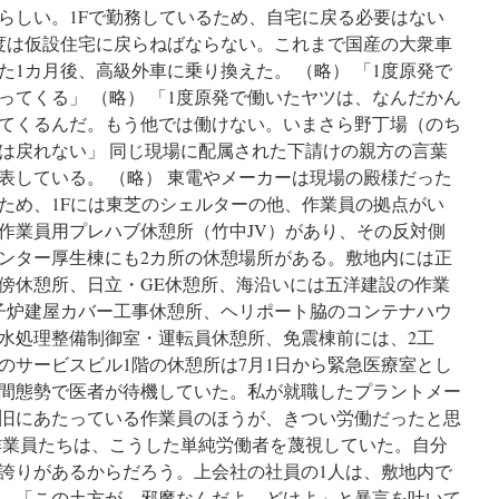
らしい。1Fで勤務しているため、自宅に戻る必要はない
度は仮設住宅に戻らねばならない。これまで国産の大衆車
1カ月後、高級外車に乗り換えた。 （略） 「1度原発で
ってくる」 （略） 「1度原発で働いたヤツは、なんだかん
てくるんだ。もう他では働けない。いまさら野丁場（のち
は戻れない」 同じ現場に配属された下請けの親方の言葉
表している。 （略） 東電やメーカーは現場の殿様だった
ため、1Fには東芝のシェルターの他、作業員の拠点がい
作業員用プレハブ休憩所（竹中JV）があり、その反対側
ンター厚生棟にも2カ所の休憩場所がある。敷地内には正
傍休憩所、日立・GE休憩所、海沿いには五洋建設の作業
子炉建屋カバー工事休憩所、ヘリポート脇のコンテナハウ
水処理整備制御室・運転員休憩所、免震棟前には、2工
機のサービスビル1階の休憩所は7月1日から緊急医療室とし
時間態勢で医者が待機していた。私が就職したプラントメー
旧にあたっている作業員のほうが、きつい労働だったと思
作業員たちは、こうした単純労働者を蔑視していた。自分
誇りがあるからだろう。上会社の社員の1人は、敷地内で
、「この土方が。邪魔なんだよ。どけよ」と暴言を吐いて