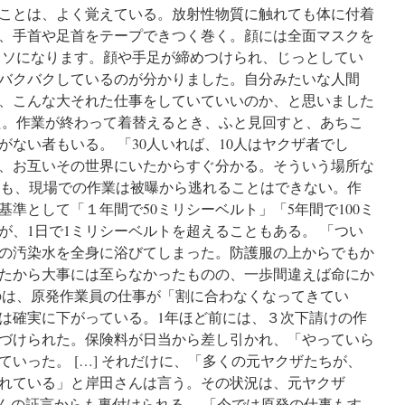
ことは、よく覚えている。放射性物質に触れても体に付着
、手首や足首をテープできつく巻く。顔には全面マスクを
ウソになります。顔や手足が締めつけられ、じっとしてい
バクバクしているのが分かりました。自分みたいな人間
、こんな大それた仕事をしていていいのか、と思いました
た。作業が終わって着替えるとき、ふと見回すと、あちこ
ない者もいる。 「30人いれば、10人はヤクザ者でし
、お互いその世界にいたからすぐ分かる。そういう場所な
しかも、現場での作業は被曝から逃れることはできない。作
準として「１年間で50ミリシーベルト」「5年間で100ミ
が、1日で1ミリシーベルトを超えることもある。 「つい
の汚染水を全身に浴びてしまった。防護服の上からでもか
たから大事には至らなかったものの、一歩間違えば命にか
のは、原発作業員の仕事が「割に合わなくなってきてい
は確実に下がっている。1年ほど前には、３次下請けの作
づけられた。保険料が日当から差し引かれ、「やっていら
いった。 […] それだけに、「多くの元ヤクザたちが、
れている」と岸田さんは言う。その状況は、元ヤクザ
さんの証言からも裏付けられる。 「今では原発の仕事もす