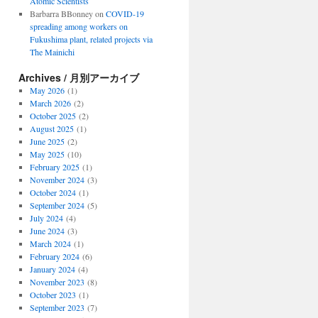
Atomic Scientists
Barbarra BBonney
on
COVID-19
spreading among workers on
Fukushima plant, related projects via
The Mainichi
Archives / 月別アーカイブ
May 2026
(1)
March 2026
(2)
October 2025
(2)
August 2025
(1)
June 2025
(2)
May 2025
(10)
February 2025
(1)
November 2024
(3)
October 2024
(1)
September 2024
(5)
July 2024
(4)
June 2024
(3)
March 2024
(1)
February 2024
(6)
January 2024
(4)
November 2023
(8)
October 2023
(1)
September 2023
(7)