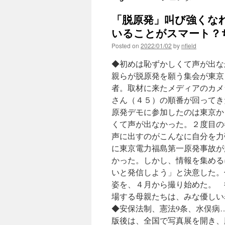
「脱原発」叫び強くな
いることがスマート？ち
Posted on
2022/01/02
by
nfield
◆初めは恥ずかしくて声が出な
親らが脱原発を願う集会が東京
者。取材に来たメディアのカメ
さん（４５）の順番が回ってき
原発デモに参加したのは東京か
くて声が出なかった。２度目の
声に出すのがこんなに自分を力
に東京電力福島第一原発事故が
かった。しかし、情報を集める
いと発信しよう」と決意した。
姿を、４月から撮り始めた。 
場する母親たちは、みな優しい
◆安保法制、憲法9条、水俣病
版後は、全国で写真展を開き、