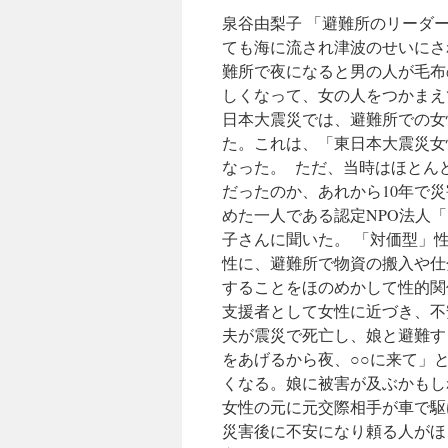
泉谷由梨子 「避難所のリーダ
ても海に流され津波のせいにさ
難所で夜になると男の人が毛布
しくなって、女の人をつかまえ
日本大震災では、避難所での女
た。これは、「東日本大震災女
なった。 ただ、当時はほとん
だったのか、あれから10年で
めた一人である認定NPO法人
子さんに聞いた。 「対価型」性
性に、避難所で物資の搬入や仕
することをほのめかして性的関
支援者として女性に近づき、不
夫が震災で死亡し、娘と避難す
をあげるから夜、○○に来て」
くなる。娘に被害が及ぶかもし
女性の元に元交際相手が車で駆
災害後に不安になり頼る人がほ