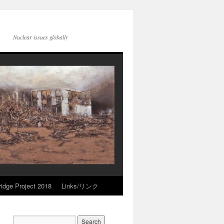
Nuclear issues globally
idge Project 2018
Links/リンク