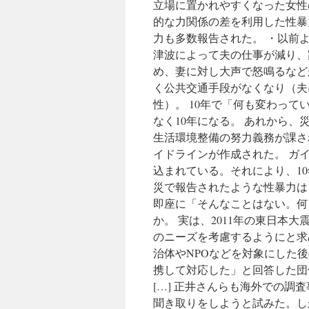
立場に置かれやすくなった女性
的な力関係の差を利用した性暴
力も多数報告された。 ・以前
津波によって夫の仕事が減り、
め、妻に対し大声で怒鳴るなど
く公共交通手段がなくなり（夫
性）。 10年で「何も変わって
なく10年になる。 あれから、
生活環境整備の努力義務が課さ
イドラインが作成された。 ガ
込まれている。それにより、1
災で報告されたような性暴力は
即座に「そんなことはない。何
か。 実は、2011年の東日本
のニーズを考慮するようにと求
治体やNPOなどを対象にした
携して対応した」と回答した団
[…] 正井さんらも海外での
聞き取りをしようと試みた。し