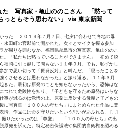
れた 写真家・亀山ののこさん 「黙って
っともそう思わない」 via 東京新聞
かった ２０１３年７月７日、七夕に合わせて各地の母
・永田町の官邸前で開かれた。次々とマイクを握る参加
ラが周りを囲むなか、福岡県糸島市の写真家、亀山ののこ
た。「私たちは黙っていることができません」 初めて脱
ら福岡に引っ越して間もない１１年９月。でも、恥ずかし
参加で思い切って「原発反対」と叫んだ。「思ったことを
強くさせるとは思わなかった」と振り返る。 １１年３月
起きた。最初は原発のことを知らなかったから、恐怖はな
につれて危険性を知り、「子どもを守るため原発はいらな
仕事が減るのは覚悟の上。原発に反対する母親と子どもの
後に写真集「１００人の母たち」にまとめられた作品に登
表情。作品には命を守りたいという思いがあふれる。 […]
…撮りたかったのは「尊厳」 「１００人の母たち」の出
脱原発を訴えた。特定秘密保護法や集団的自衛権を認める