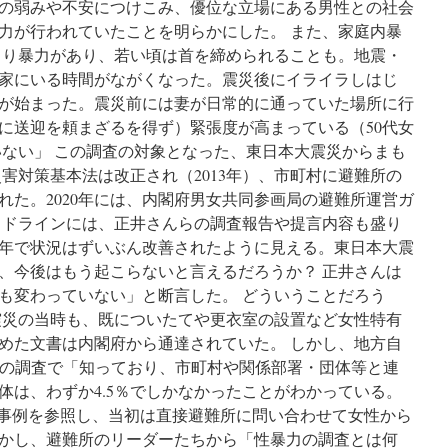
の弱みや不安につけこみ、優位な立場にある男性との社会
ち
っ
力が行われていたことを明らかにした。 また、家庭内暴
と
より暴力があり、若い頃は首を締められることも。地震・
も
家にいる時間がながくなった。震災後にイライラしはじ
そ
う
が始まった。震災前には妻が日常的に通っていた場所に行
思
に送迎を頼まざるを得ず）緊張度が高まっている（50代女
わ
いない」 この調査の対象となった、東日本大震災からまも
な
い」
災害対策基本法は改正され（2013年）、市町村に避難所の
via
れた。2020年には、内閣府男女共同参画局の避難所運営ガ
東
イドラインには、正井さんらの調査報告や提言内容も盛り
京
新
0年で状況はずいぶん改善されたように見える。東日本大震
聞
、今後はもう起こらないと言えるだろうか？ 正井さんは
も変わっていない」と断言した。 どういうことだろう
大震災の当時も、既についたてや更衣室の設置など女性特有
めた文書は内閣府から通達されていた。 しかし、地方自
後の調査で「知っており、市町村や関係部署・団体等と連
体は、わずか4.5％でしかなかったことがわかっている。
調査事例を参照し、当初は直接避難所に問い合わせて女性から
かし、避難所のリーダーたちから「性暴力の調査とは何