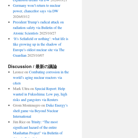
Germany won’t return to nuclear
power, chancellor says via DW
2026/03/12
President Trump’s radical attack on
radiation safety via Bulletin of the
Atomic Scientists
2025/10/27
‘It’s Sellafield or nothing’: what life is
like growing up in the shadow of
Europe’s oldest nuclear site via The
Guardian
2025/10/07
Discussion / 最新の議論
Leonsz
on
Combating corrosion in the
world’s aging nuclear reactors via
c&en
Mark Ultra
on
Special Report: Help
wanted in Fukushima: Low pay, high
risks and gangsters via Reuters
Grom Montenegro
on
Duke Energy’s
shell game via Beyond Nuclear
International
Jim Rice
on
Trinity: “The most
significant hazard of the entire
Manhattan Project” via Bulletin of