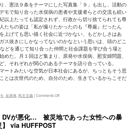
り、憲法９条をテーマにした写真集「９」も出し、活動の
デモで知り合った水俣病の患者や支援者らとの交流も続い
紀以上たっても認定されず、行政から切り捨てられても尊
人たちの姿は「私が撮りたかったのも『尊厳』だったん
を上げても思い描く社会に近づかない、もどかしさはあ
ガス抜きにしかなってないのかなという思いは、頭のどこ
デモなどを通じて知り合った仲間と社会課題を学び合う場と
始めた。月１回ほど集まり、原発や水俣病、慰安婦問題、
など、それぞれが関心のあるテーマを語り合っている。
マートみたいな空気が日本社会にあるが、ちっともそう思
ことは次世代のため、自分のため、生きているからこそだ
on
モ
,
反原発
,
民主主義
|
Comments Off
「脱
原
発」
、DVが悪化… 被災地であった女性への暴
叫
び
via HUFFPOST
強
く