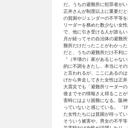
だ。うちの避難所に犯罪者がい
正井さんが制度以上に重要だと
の貧困やジェンダーの不平等を改
リーダーを務めた数少ない女性
で、他に引き受ける人が誰もい
月が経ってその自治体の避難所
難所だけだったことがわかった
だと、うちの避難所だけ不利に
『（半壊の）家があるじゃない
的に不調をきたし、本当にその
と言われるが、ここにあるのは
げから奔走してきた女性は正井
大震災でも「避難所リーダーの
後までその情報さえ得ることがで
害時にはより困難になる。阪神
っていないと感じている。 「
た女性たちには貧困が待ってい
そういう被害や、男女の不平等
災害時だけ女性が活躍したり、