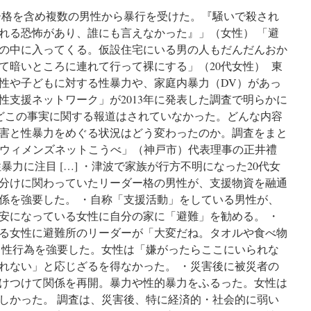
な
ー格を含め複数の男性から暴行を受けた。『騒いで殺され
れ
た
れる恐怖があり、誰にも言えなかった』」（女性） 「避
写
の中に入ってくる。仮設住宅にいる男の人もだんだんおか
真
て暗いところに連れて行って裸にする」（20代女性） 東
家・
亀
性や子どもに対する性暴力や、家庭内暴力（DV）があっ
山
性支援ネットワーク」が2013年に発表した調査で明らかに
の
どこの事実に関する報道はされていなかった。どんな内容
の
こ
災害と性暴力をめぐる状況はどう変わったのか。調査をまと
さ
「ウィメンズネットこうべ」（神戸市）代表理事の正井禮
ん
暴力に注目 […] ・津波で家族が行方不明になった20代女
「黙
っ
分けに関わっていたリーダー格の男性が、支援物資を融通
て
係を強要した。 ・自称「支援活動」をしている男性が、
い
安になっている女性に自分の家に「避難」を勧める。 ・
る
こ
る女性に避難所のリーダーが「大変だね。タオルや食べ物
と
と性行為を強要した。女性は「嫌がったらここにいられな
が
れない」と応じざるを得なかった。 ・災害後に被災者の
ス
マ
けつけて関係を再開。暴力や性的暴力をふるった。女性は
ー
しかった。 調査は、災害後、特に経済的・社会的に弱い
ト？