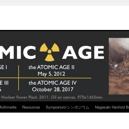
Multimedia
Resources
Symposium/シンポジウム
Nagasaki Hanford Br