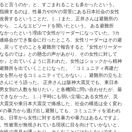
ると言うのか」と、すごまれることも多かったという。
指摘するのは、性暴力やDVの背景にある日本社会の女性
善するということだ。 […] また、正井さんは避難所の
から、こんなエピソードを聞いたという。 ある避難所
なかったという理由で女性がリーダーになっていた。3カ
連絡会ができ集会に行ったところ、女性リーダーはその避
。戻ってそのことを避難所で報告すると『女性がリーダー
なるのでは』との懸念の声があがり、その女性に対して
か』と出ていくように言われた。女性はショックから精神
避難所を出ていくことになった。 「コミュニティ再建だ
女を黙らせるコミュニティでしかない」。避難所の立ち上
さんにそう語った。 正井さんは阪神大震災でも、東日本
男女別の人数を知りたい」と各機関に問い合わせたが、最
きなかった。 […] 平時にも弱い立場にある女性が、災
大震災や東日本大震災で痛感した、社会の構造は全く変わ
DVの暴力から逃げ出し避難しても、コミュニティを追われ
る。日常から女性に対する性暴力や暴力はあるんですよ。
、性被害が無視されている現状に目を向けていかないと、
女性の意見が通ったり、そんなことにはならないですよ」