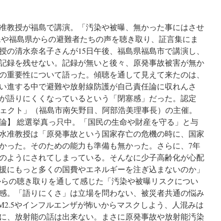
准教授が福島で講演。「汚染や被曝、無かった事にはさせ
民や福島県からの避難者たちの声を聴き取り、証言集にま
授の清水奈名子さんが15日午後、福島県福島市で講演し、
記録を残せない。記録が無いと後々、原発事故被害が無か
の重要性について語った。傾聴を通して見えて来たのは、
い進する中で避難や放射線防護が自己責任論に収れんさ
が語りにくくなっているという「閉塞感」だった。認定
ロジェクト」（福島市南矢野目、阿部浩美理事長）の主催。
論】 総選挙真っ只中。「国民の生命や財産を守る」と与
水准教授は「原発事故という国家存亡の危機の時に、国家
かった。そのための能力も準備も無かった。さらに、7年
のようにされてしまっている。そんなに少子高齢化が心配
援にもっと多くの国費やエネルギーを注ぎ込まないのか」
からの聴き取りを通して感じた「汚染や被曝リスクについ
感。「語りにくさ」は立場を問わない、被災者共通の悩み
M2.5やインフルエンザが怖いからマスクしよう、人混みは
に、放射能の話は出来ない。まさに原発事故や放射能汚染