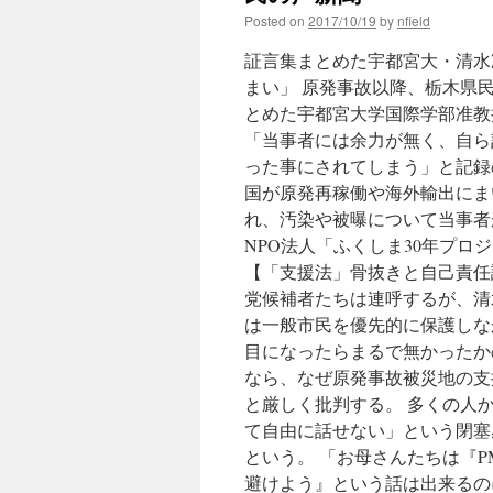
Posted on
2017/10/19
by
nfield
証言集まとめた宇都宮大・清水
まい」 原発事故以降、栃木県
とめた宇都宮大学国際学部准教
「当事者には余力が無く、自ら
った事にされてしまう」と記録
国が原発再稼働や海外輸出にま
れ、汚染や被曝について当事者
NPO法人「ふくしま30年プ
【「支援法」骨抜きと自己責任
党候補者たちは連呼するが、清
は一般市民を優先的に保護しな
目になったらまるで無かったか
なら、なぜ原発事故被災地の支
と厳しく批判する。 多くの人
て自由に話せない」という閉塞
という。 「お母さんたちは『P
避けよう』という話は出来るの