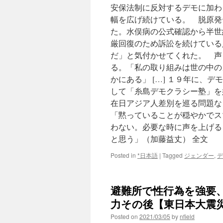
安保法制に反対するデモに加わ
幅を広げ続けている。 脱原発
た。水俣病の公式確認から半世
厳回復のため訴訟を続けている
だ」と気付かせてくれた。 声
る。「私の取り組みは世の中の
かにある」 […] １９年に、
して「糸島デモクラシー塾」を
在日アジア人差別を巡る問題
「黙っていることが穏やかでス
わない。必要な時に声を上げる
と思う」（加藤益丈） 全文
Posted in
*日本語
|
Tagged
ジェンダー
,
デ
避難所で性行為を強要
力その後【東日本大震災】 
Posted on
2021/03/05
by
nfield