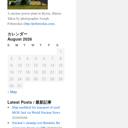
A nuclear power plant in Byron, Illinois.
Taken by photographer Joseph
Pobereskin (
http://pobereskin.com
).
カレンダー
August 2026
S
M
T
W
T
F
S
1
2
3
4
5
6
7
8
9
10
11
12
13
14
15
16
17
18
19
20
21
22
23
24
25
26
27
28
29
30
31
« May
Latest Posts / 最新記事
Ship modified for transport of used
MOX fuel via World Nuclear News
2026/05/06
Nuclear’s cleanup cost threatens the
expansion dream via DW
2026/03/21