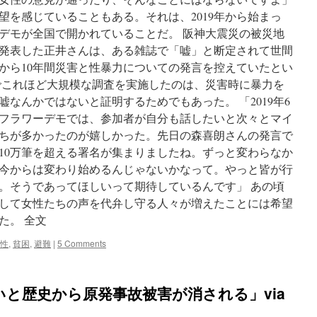
望を感じていることもある。それは、2019年から始まっ
デモが全国で開かれていることだ。 阪神大震災の被災地
発表した正井さんは、ある雑誌で「嘘」と断定されて世間
から10年間災害と性暴力についての発言を控えていたとい
でこれほど大規模な調査を実施したのは、災害時に暴力を
なんかではないと証明するためでもあった。 「2019年6
フラワーデモでは、参加者が自分も話したいと次々とマイ
ちが多かったのが嬉しかった。先日の森喜朗さんの発言で
10万筆を超える署名が集まりましたね。ずっと変わらなか
今からは変わり始めるんじゃないかなって。やっと皆が行
。そうであってほしいって期待しているんです」 あの頃
して女性たちの声を代弁し守る人々が増えたことには希望
た。 全文
性
,
貧困
,
避難
|
5 Comments
と歴史から原発事故被害が消される」via