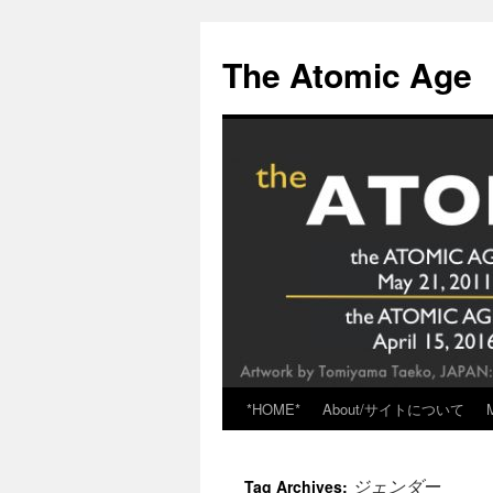
Skip
to
The Atomic Age
content
*HOME*
About/サイトについて
ジェンダー
Tag Archives: