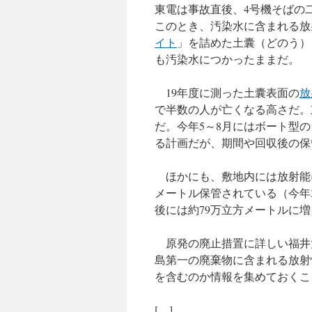
東電は事故直後、4号機そばの
このとき、汚染水に含まれる放
イト
」を詰めた土囊（どのう）
も汚染水につかったままだ。
19年度に測った土囊表面の
放
で半数の人が亡くなる高さだ。
だ。今年5～8月にはボート型
る計画だが、期間や回収後の保
ほかにも、敷地内には放射能に
メートル保管されている（今年
後には約79万立方メートルに
原発の廃止措置に詳しい福井
島第一の廃棄物に含まれる放射
を含むのか情報を集めておくこ
[…]