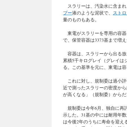
スラリーは、汚染水に含まれ
プー
液のような泥状で、
ストロ
量のものもある。
東電がスラリーを専用の容器に入
で、保管容器は3373基まで増
容器は、スラリーから出る放
累積5千キログレイ（グレイは
る。この基準を元に、東電は容
これに対し、規制委は過小評価
近で測ったスラリーの密度から
が高くなる」（規制委）からだ
規制委は今年6月、独自に再評
示した。31基の中には耐用年数
は今後2年のうちに寿命を迎え