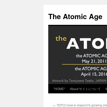
Skip
to
The Atomic Age
content
*HOME*
About/サイトについて
←
TEPCO slow to respond to growing cris