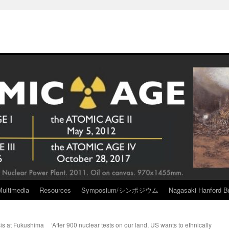
Multimedia
Resources
Symposium/シンポジウム
Nagasaki Hanford Br
is at Fukushima
‘After 900 nuclear tests on our land, US wants to ethnically