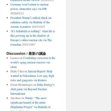
Germany won’t return to nuclear
power, chancellor says via DW
2026/03/12
President Trump’s radical attack on
radiation safety via Bulletin of the
Atomic Scientists
2025/10/27
‘It’s Sellafield or nothing’: what life is
like growing up in the shadow of
Europe’s oldest nuclear site via The
Guardian
2025/10/07
Discussion / 最新の議論
Leonsz
on
Combating corrosion in the
world’s aging nuclear reactors via
c&en
Mark Ultra
on
Special Report: Help
wanted in Fukushima: Low pay, high
risks and gangsters via Reuters
Grom Montenegro
on
Duke Energy’s
shell game via Beyond Nuclear
International
Jim Rice
on
Trinity: “The most
significant hazard of the entire
Manhattan Project” via Bulletin of