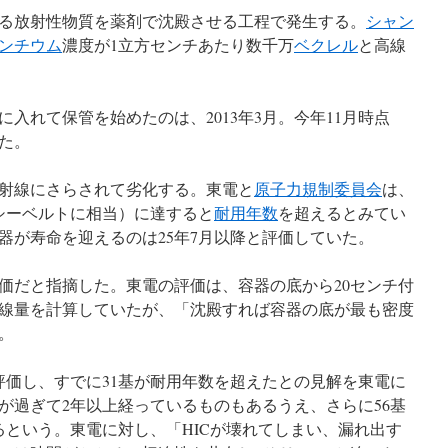
る放射性物質を薬剤で沈殿させる工程で発生する。
シャン
ンチウム
濃度が1立方センチあたり数千万
ベクレル
と高線
れて保管を始めたのは、2013年3月。今年11月時点
えた。
射線にさらされて劣化する。東電と
原子力規制委員会
は、
シーベルトに相当）に達すると
耐用年数
を超えるとみてい
器が寿命を迎えるのは25年7月以降と評価していた。
だと指摘した。東電の評価は、容器の底から20センチ付
線量を計算していたが、「沈殿すれば容器の底が最も密度
。
価し、すでに31基が耐用年数を超えたとの見解を東電に
が過ぎて2年以上経っているものもあるうえ、さらに56基
るという。東電に対し、「HICが壊れてしまい、漏れ出す