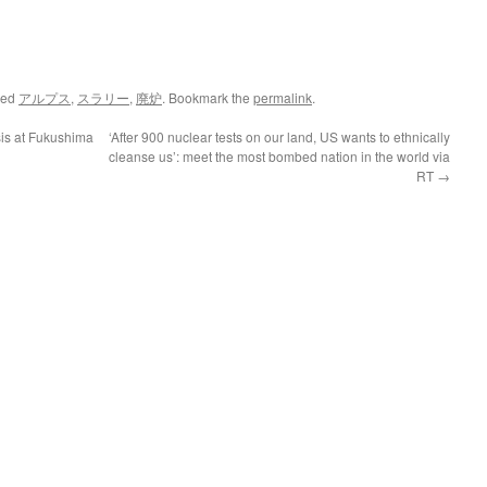
ged
アルプス
,
スラリー
,
廃炉
. Bookmark the
permalink
.
is at Fukushima
‘After 900 nuclear tests on our land, US wants to ethnically
cleanse us’: meet the most bombed nation in the world via
RT
→