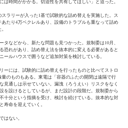
には時間がかかる。切迫性を共有してほしい」と迫った。
スラリーが入った1基で試験的な詰め替えを実施した。ス
チあたり4万ベクレルあり、設備のトラブルも重なって詰め
た。
タなどから、新たな問題も見つかった。規制委は10月、
る恐れがあり、詰め替え法を抜本的に変える必要があると
ニールハウスで囲うなど追加対策を検討している。
リーには、試験的に詰め替えを行ったものと比べてストロ
線量のものもある。東電は「容器のふたの開閉は遠隔で行
な見通しは示せていない。漏洩（ろうえい）リスクをなく
設を設けるとしているが、まだ設計の段階だ。規制委から
不十分という指摘を受け、検討を続けている。抜本的な対
と寿命を迎えていく。
ではない。