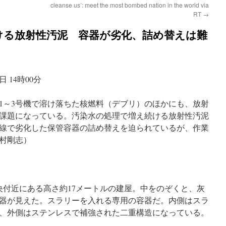
cleanse us’: meet the most bombed nation in the world via
RT
→
ける放射性汚泥 容器が劣化、詰め替えは難
 14時00分
1～3号機で溶け落ちた核燃料（デブリ）のほかにも、放射
課題になっている。汚染水の処理で増え続ける放射性汚泥
線で劣化した保管容器の詰め替えを迫られているが、作業
村剛志）
央付近にある高さ約17メートルの建屋。中をのぞくと、灰
器が見えた。スラリーを入れる専用の容器だ。内側はスラ
、外側はステンレスで補強された二重構造になっている。