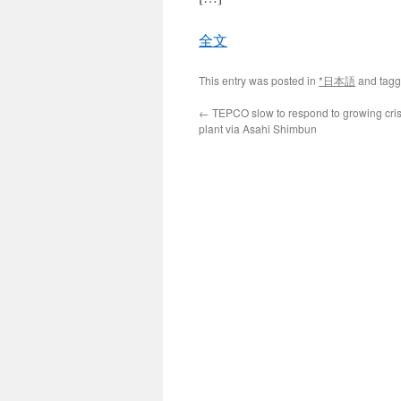
全文
This entry was posted in
*日本語
and tag
←
TEPCO slow to respond to growing cris
plant via Asahi Shimbun