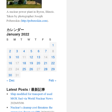
A nuclear power plant in Byron, Illinois.
Taken by photographer Joseph
Pobereskin (
http://pobereskin.com
).
カレンダー
January 2022
S
M
T
W
T
F
S
1
2
3
4
5
6
7
8
9
10
11
12
13
14
15
16
17
18
19
20
21
22
23
24
25
26
27
28
29
30
31
« Dec
Feb »
Latest Posts / 最新記事
Ship modified for transport of used
MOX fuel via World Nuclear News
2026/05/06
Nuclear’s cleanup cost threatens the
expansion dream via DW
2026/03/21