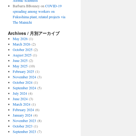
Atomic Scientists
Barbarra BBonney
on
COVID-19
spreading among workers on
Fukushima plant, related projects via
The Mainichi
Archives / 月別アーカイブ
May 2026
(1)
March 2026
(2)
October 2025
(2)
August 2025
(1)
June 2025
(2)
May 2025
(10)
February 2025
(1)
November 2024
(3)
October 2024
(1)
September 2024
(5)
July 2024
(4)
June 2024
(3)
March 2024
(1)
February 2024
(6)
January 2024
(4)
November 2023
(8)
October 2023
(1)
September 2023
(7)