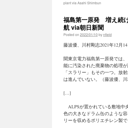
plant via Asahi Shimbun
福島第一原発 増え続
航 via朝日新聞
Posted on
2022/01/10
by
nfield
藤波優、川村剛志2021年12月14日
聞東京電力福島第一原発では、
能に汚染された廃棄物の処理が
「スラリー」もその一つ。放射
は進んでいない。（藤波優、川
[…]
ALPSが置かれている敷地中
色の大きなドラム缶のような容
リーを収めるポリエチレン製で