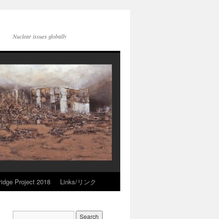
Nuclear issues globally
idge Project 2018
Links/リンク