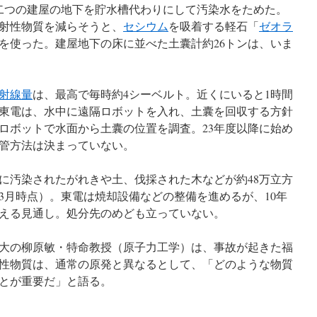
二つの建屋の地下を貯水槽代わりにして汚染水をためた。
射性物質を減らそうと、
セシウム
を吸着する軽石「
ゼオラ
を使った。建屋地下の床に並べた土囊計約26トンは、いま
射線量
は、最高で毎時約4シーベルト。近くにいると1時間
東電は、水中に遠隔ロボットを入れ、土囊を回収する方針
のロボットで水面から土囊の位置を調査。23年度以降に始め
管方法は決まっていない。
汚染されたがれきや土、伐採された木などが約48万立方
3月時点）。東電は焼却設備などの整備を進めるが、10年
増える見通し。処分先のめども立っていない。
大の柳原敏・特命教授（原子力工学）は、事故が起きた福
性物質は、通常の原発と異なるとして、「どのような物質
とが重要だ」と語る。