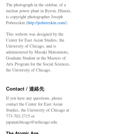
The photograph in the sidebar, of a
nuclear power plant in Byron, Illinois,
is copyright photographer Joseph
Pobereskin (
http://pobereskin.com/
)
This website was designed by the
Center for East Asian Studies, the
University of Chicago, and is
administered by Masaki Matsumoto,
Graduate Student in the Masters of
Arts Program for the Social Sciences,
the University of Chicago.
Contact / 連絡先
If you have any questions, please
contact the Center for East Asian
Studies, the University of Chicago at
773-702-2715 or
japanatchicago@uchicago.edu.
The Atomic Age