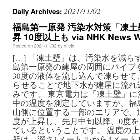
2021/11/02
Daily Archives:
福島第一原発 汚染水対策「凍土
昇 10度以上も via NHK News 
Posted on
2021/11/02
by
nfield
[…] 「凍土壁」は、汚染水を減
島第一原発の建屋の周囲にパイプ
30度の液体を流し込んで凍らせて
らせることで地下水が建屋に流れ
みです。 東京電力は「凍土壁」に
中の温度を測定していますが、福
山側に位置する一部のエリアで、
度が上昇し、先月中旬以降、0度
ているということです。 温度の
所は、深さ1メートルから4メー