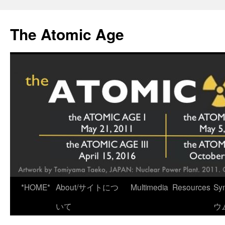
Skip
to
The Atomic Age
content
*HOME*
About/サイトにつ
Multimedia
Resources
Sy
いて
ウ