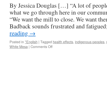
By Jessica Douglas […] “A lot of peopl
対
策
what we go through here in our commun
「凍
“We want the mill to close. We want them
土
壁」
Badback sounds frustrated and fatigued
一
reading
→
部
で
Posted in
*English
|
Tagged
health effects
,
indigenous peoples
,
温
on
White Mesa
|
Comments Off
度
The
上
nation’s
昇
last
10
uranium
度
mill
以
plans
上
to
も
import
via
Estonia’s
NHK
radioactive
News
waste
Web
via