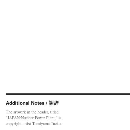
Additional Notes / 謝辞
The artwork in the header, titled
"JAPAN:Nuclear Power Plant," is
copyright artist Tomiyama Taeko.