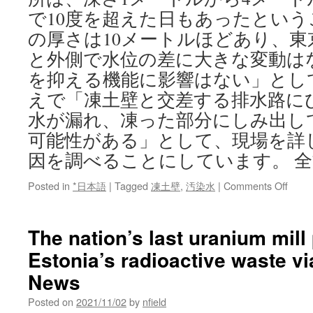
で10度を超えた日もあったという
の厚さは10メートルほどあり、東
と外側で水位の差に大きな変動は
を抑える機能に影響はない」とし
えで「凍土壁と交差する排水路に
水が漏れ、凍った部分にしみ出し
可能性がある」として、現場を詳
因を調べることにしています。 全
on
Posted in
*日本語
|
Tagged
凍土壁
,
汚染水
|
Comments Off
福
島
第
The nation’s last uranium mill
一
Estonia’s radioactive waste v
原
発
News
汚
染
Posted on
2021/11/02
by
nfield
水