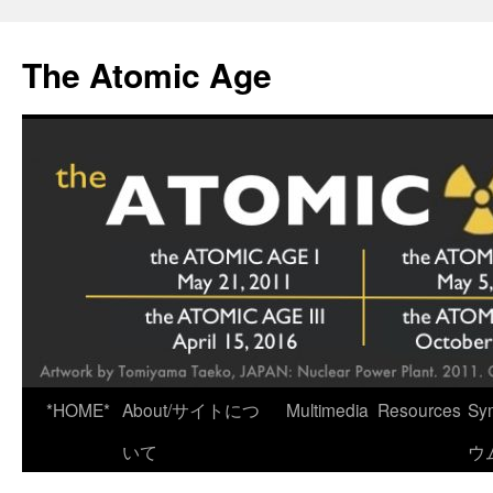
Skip
to
The Atomic Age
content
*HOME*
About/サイトにつ
Multimedia
Resources
Sy
いて
ウ