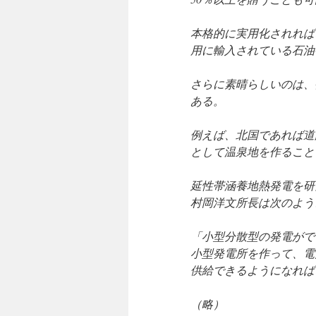
本格的に実用化されれば
用に輸入されている石油
さらに素晴らしいのは、
ある。
例えば、北国であれば道
として温泉地を作ること
延性帯涵養地熱発電を研
村岡洋文所長は次のよう
「小型分散型の発電がで
小型発電所を作って、電
供給できるようになれば
（略）