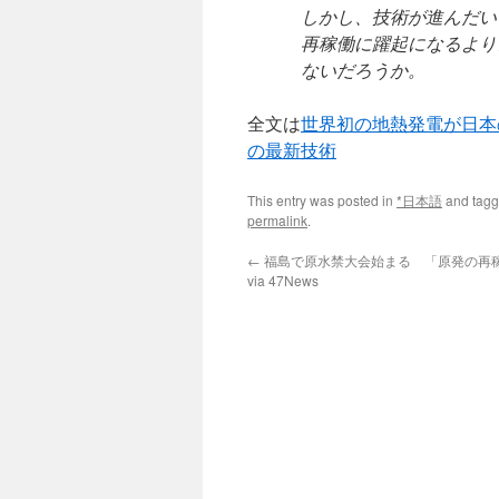
しかし、技術が進んだい
再稼働に躍起になるより
ないだろうか。
全文は
世界初の地熱発電が日本
の最新技術
This entry was posted in
*日本語
and tag
permalink
.
←
福島で原水禁大会始まる 「原発の再
via 47News