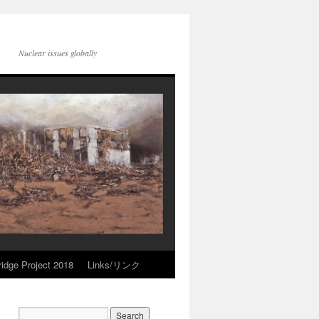
Nuclear issues globally
idge Project 2018
Links/リンク