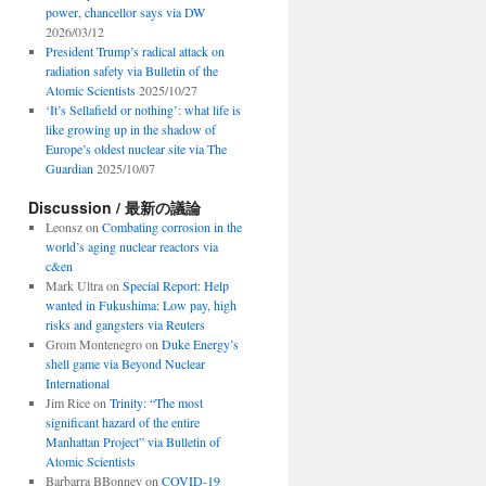
power, chancellor says via DW
2026/03/12
President Trump’s radical attack on
radiation safety via Bulletin of the
Atomic Scientists
2025/10/27
‘It’s Sellafield or nothing’: what life is
like growing up in the shadow of
Europe’s oldest nuclear site via The
Guardian
2025/10/07
Discussion / 最新の議論
Leonsz
on
Combating corrosion in the
world’s aging nuclear reactors via
c&en
Mark Ultra
on
Special Report: Help
wanted in Fukushima: Low pay, high
risks and gangsters via Reuters
Grom Montenegro
on
Duke Energy’s
shell game via Beyond Nuclear
International
Jim Rice
on
Trinity: “The most
significant hazard of the entire
Manhattan Project” via Bulletin of
Atomic Scientists
Barbarra BBonney
on
COVID-19