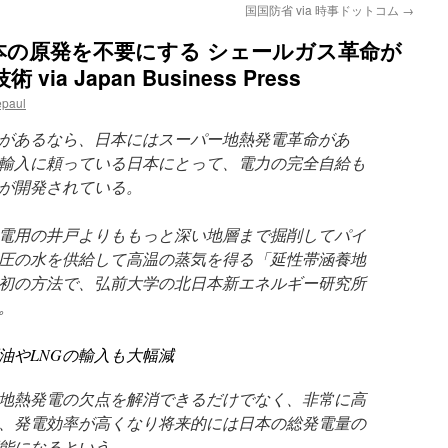
国国防省 via 時事ドットコム
→
本の原発を不要にする シェールガス革命が
a Japan Business Press
epaul
があるなら、日本にはスーパー地熱発電革命があ
輸入に頼っている日本にとって、電力の完全自給も
が開発されている。
電用の井戸よりももっと深い地層まで掘削してパイ
圧の水を供給して高温の蒸気を得る「延性帯涵養地
初の方法で、弘前大学の北日本新エネルギー研究所
。
油やLNGの輸入も大幅減
地熱発電の欠点を解消できるだけでなく、非常に高
、発電効率が高くなり将来的には日本の総発電量の
可能になるという。