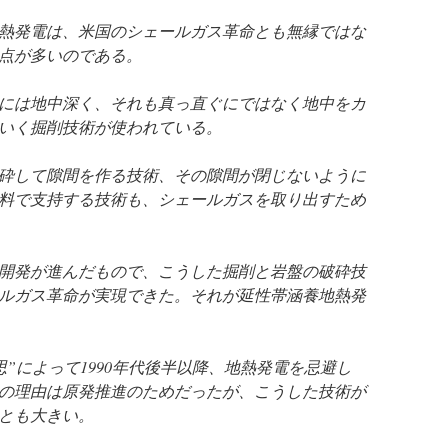
熱発電は、米国のシェールガス革命とも無縁ではな
点が多いのである。
には地中深く、それも真っ直ぐにではなく地中をカ
いく掘削技術が使われている。
砕して隙間を作る技術、その隙間が閉じないように
料で支持する技術も、シェールガスを取り出すため
て開発が進んだもので、こうした掘削と岩盤の破砕技
ルガス革命が実現できた。それが延性帯涵養地熱発
”によって1990年代後半以降、地熱発電を忌避し
の理由は原発推進のためだったが、こうした技術が
とも大きい。