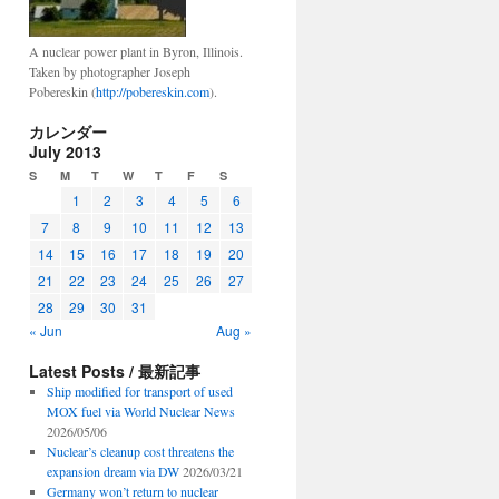
A nuclear power plant in Byron, Illinois.
Taken by photographer Joseph
Pobereskin (
http://pobereskin.com
).
カレンダー
July 2013
S
M
T
W
T
F
S
1
2
3
4
5
6
7
8
9
10
11
12
13
14
15
16
17
18
19
20
21
22
23
24
25
26
27
28
29
30
31
« Jun
Aug »
Latest Posts / 最新記事
Ship modified for transport of used
MOX fuel via World Nuclear News
2026/05/06
Nuclear’s cleanup cost threatens the
expansion dream via DW
2026/03/21
Germany won’t return to nuclear