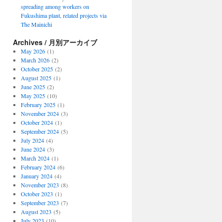
spreading among workers on
Fukushima plant, related projects via
The Mainichi
Archives / 月別アーカイブ
May 2026
(1)
March 2026
(2)
October 2025
(2)
August 2025
(1)
June 2025
(2)
May 2025
(10)
February 2025
(1)
November 2024
(3)
October 2024
(1)
September 2024
(5)
July 2024
(4)
June 2024
(3)
March 2024
(1)
February 2024
(6)
January 2024
(4)
November 2023
(8)
October 2023
(1)
September 2023
(7)
August 2023
(5)
July 2023
(10)