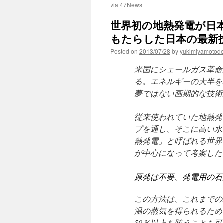
via 47News
世界初の地熱発電が日
もたらした日本の最新技術 vi
Posted on
2013/07/28
by
yukimiyamotod
米国にシェールガス革命
る。エネルギーの大半を
夢ではない画期的な技術
従来使われていた地熱発
プを通し、そこに高い水
熱発電」と呼ばれる世界
が中心になって考案した
原発は不要、発電用の石
この方法は、これまでの
温の蒸気を得られるため
50％以上を賄うことも