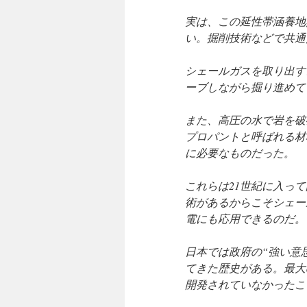
実は、この延性帯涵養地
い。掘削技術などで共通
シェールガスを取り出す
ーブしながら掘り進めて
また、高圧の水で岩を破
プロパントと呼ばれる材
に必要なものだった。
これらは21世紀に入っ
術があるからこそシェー
電にも応用できるのだ。
日本では政府の“強い意思
てきた歴史がある。最大
開発されていなかったこ