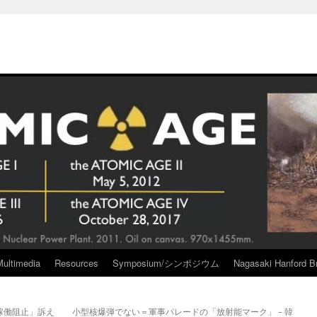
Multimedia
Resources
Symposium/シンポジウム
Nagasaki Hanford Br
稼働阻止」訴え
小型核爆弾でない＝軍事パレードの「放射能マーク」－韓