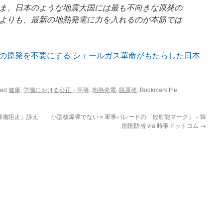
ま、日本のような地震大国には最も不向きな原発の
よりも、最新の地熱発電に力を入れるのが本筋では
の原発を不要にする シェールガス革命がもたらした日本
ged
健康
,
労働における公正・平等
,
地熱発電
,
脱原発
. Bookmark the
稼働阻止」訴え
小型核爆弾でない＝軍事パレードの「放射能マーク」－韓
国国防省 via 時事ドットコム
→