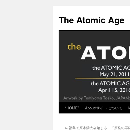
Skip
to
The Atomic Age
content
*HOME*
About/サイトについて
←
福島で原水禁大会始まる 「原発の再