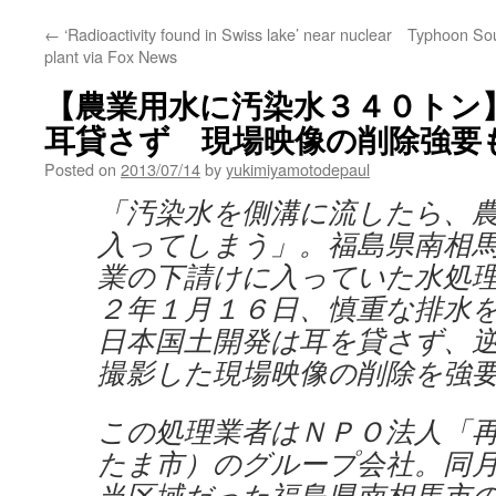
←
‘Radioactivity found in Swiss lake’ near nuclear
Typhoon Sou
plant via Fox News
【農業用水に汚染水３４０トン
耳貸さず 現場映像の削除強要も vi
Posted on
2013/07/14
by
yukimiyamotodepaul
「汚染水を側溝に流したら、
入ってしまう」。福島県南相
業の下請けに入っていた水処
２年１月１６日、慎重な排水
日本国土開発は耳を貸さず、
撮影した現場映像の削除を強
この処理業者はＮＰＯ法人「
たま市）のグループ会社。同
当区域だった福島県南相馬市