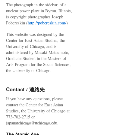
The photograph in the sidebar, of a
nuclear power plant in Byron, Illinois,
is copyright photographer Joseph
Pobereskin (
http://pobereskin.com/
)
This website was designed by the
Center for East Asian Studies, the
University of Chicago, and is
administered by Masaki Matsumoto,
Graduate Student in the Masters of
Arts Program for the Social Sciences,
the University of Chicago.
Contact / 連絡先
If you have any questions, please
contact the Center for East Asian
Studies, the University of Chicago at
773-702-2715 or
japanatchicago@uchicago.edu.
The Atomic Age