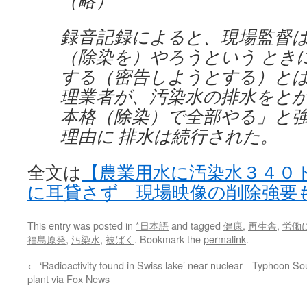
（略）
録音記録によると、現場監督
（除染を）やろうという とき
する（密告しようとする）と
理業者が、汚染水の排水をと
本格（除染）で全部やる」と
理由に 排水は続行された。
全文は
【農業用水に汚染水３４０
に耳貸さず 現場映像の削除強要
This entry was posted in
*日本語
and tagged
健康
,
再生舎
,
労働
福島原発
,
汚染水
,
被ばく
. Bookmark the
permalink
.
←
‘Radioactivity found in Swiss lake’ near nuclear
Typhoon Sou
plant via Fox News