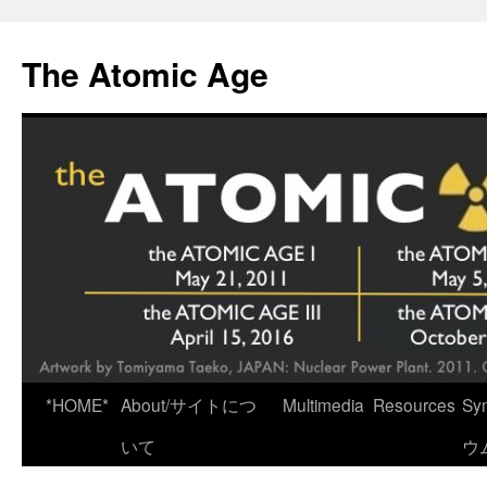
Skip
to
The Atomic Age
content
*HOME*
About/サイトにつ
Multimedia
Resources
Sy
いて
ウ