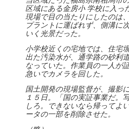
区域にある金房小 学校に入っ
現場で目の当たりにしたのは
プラントに運ばれず、側溝に
いく光景だった。
小学校近くの宅地では、住宅
出た汚染水が、通学路の砂利
なっていた。作業員の一人が
急いでカメラを回した。
国土開発の現場監督が、撮影
１５日。「国の実証事業だ。
しろ。できないなら帰ってよ
ータの一部を削除させた。