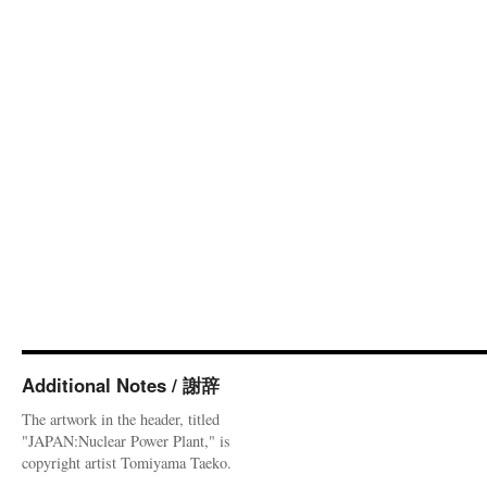
Additional Notes / 謝辞
The artwork in the header, titled
"JAPAN:Nuclear Power Plant," is
copyright artist Tomiyama Taeko.