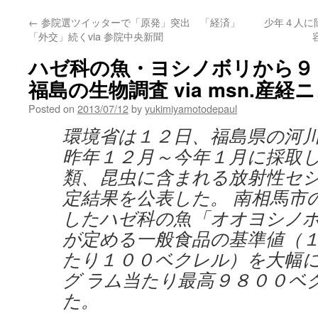
←
参院選ツイッターで「原発」突出 「経済」
少年４人に
「外交」続くvia 参院中央新聞
ハゼ科の魚・ヨシノボリから
福島の生物調査 via msn.産経
Posted on
2013/07/12
by
yukimiyamotodepaul
環境省は１２日、福島県の河
昨年１２月～今年１月に採取
類、昆虫に含まれる放射性セ
定結果を公表した。 南相馬市
したハゼ科の魚「オオヨシノ
が定める一般食品の基準値（
たり１００ベクレル）を大幅
グ ラム当たり最高９８００ベ
た。