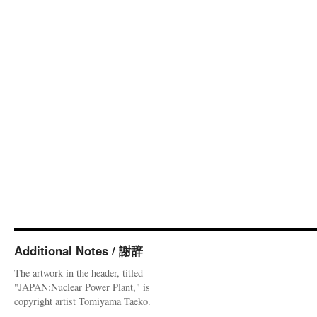
Additional Notes / 謝辞
The artwork in the header, titled
"JAPAN:Nuclear Power Plant," is
copyright artist Tomiyama Taeko.