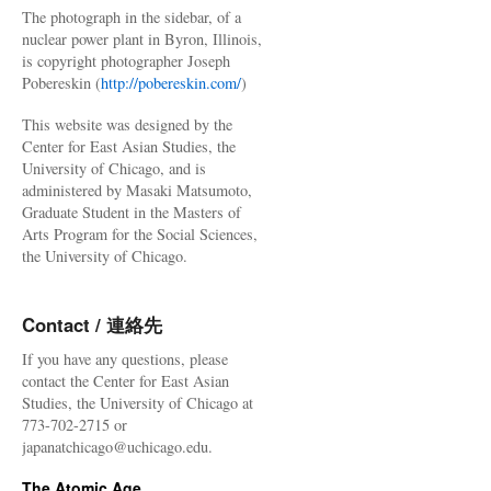
The photograph in the sidebar, of a
nuclear power plant in Byron, Illinois,
is copyright photographer Joseph
Pobereskin (
http://pobereskin.com/
)
This website was designed by the
Center for East Asian Studies, the
University of Chicago, and is
administered by Masaki Matsumoto,
Graduate Student in the Masters of
Arts Program for the Social Sciences,
the University of Chicago.
Contact / 連絡先
If you have any questions, please
contact the Center for East Asian
Studies, the University of Chicago at
773-702-2715 or
japanatchicago@uchicago.edu.
The Atomic Age