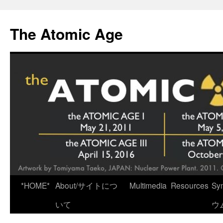
Skip
to
The Atomic Age
content
*HOME*
About/サイトにつ
Multimedia
Resources
Sy
いて
ウ