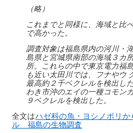
（略）
これまでと同様に、海域と比
で高かった。
調査対象は福島県内の河川・
島県と宮城県南部の海域３カ
所。これらの中で東京電力福
も近い太田川では、フナやウ 
最高約２千ベクレルを検出し
わき市沖のエイの一種コモン
９ベクレルを検出した。
全文は
ハゼ科の魚・ヨシノボリか
ル 福島の生物調査