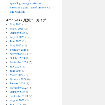
spreading among workers on
Fukushima plant, related projects via
The Mainichi
Archives / 月別アーカイブ
May 2026
(1)
March 2026
(2)
October 2025
(2)
August 2025
(1)
June 2025
(2)
May 2025
(10)
February 2025
(1)
November 2024
(3)
October 2024
(1)
September 2024
(5)
July 2024
(4)
June 2024
(3)
March 2024
(1)
February 2024
(6)
January 2024
(4)
November 2023
(8)
October 2023
(1)
September 2023
(7)
August 2023
(5)
July 2023
(10)