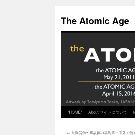
Skip
to
The Atomic Age
content
*HOME*
About/サイトについて
←
被曝労働〜事故後の福島第一原発で働