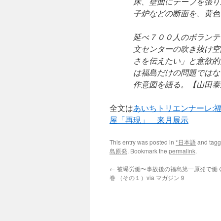
床、壁面にテープを張り
子炉などの断面を、黄色
延べ７００人のボランテ
文センターの吹き抜け空
さを伝えたい」と意欲的
は福島だけの問題ではな
作意図を語る。【山田泰
全文は
あいちトリエンナーレ:
屋「再現」 来月展示
This entry was posted in
*日本語
and tag
島原発
. Bookmark the
permalink
.
←
被曝労働〜事故後の福島第一原発で働
巻 （その１）via マガジン９