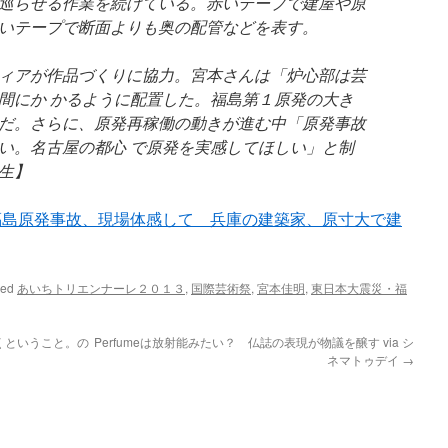
巡らせる作業を続けている。赤いテープで建屋や原
いテープで断面よりも奥の配管などを表す。
ィアが作品づくりに協力。宮本さんは「炉心部は芸
間にか かるように配置した。福島第１原発の大き
だ。さらに、原発再稼働の動きが進む中「原発事故
い。名古屋の都心 で原発を実感してほしい」と制
生】
福島原発事故、現場体感して 兵庫の建築家、原寸大で建
ged
あいちトリエンナーレ２０１３
,
国際芸術祭
,
宮本佳明
,
東日本大震災・福
くということ。の
Perfumeは放射能みたい？ 仏誌の表現が物議を醸す via シ
ネマトゥデイ
→