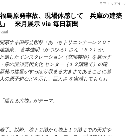
ネマトゥデイ
→
:福島原発事故、現場体感して 兵庫の建築
 来月展示 via 毎日新聞
epaul
開幕する国際芸術祭「あいちトリエンナーレ２０１
建築家、 宮本佳明（かつひろ）さん（５２）が、
と題したインスタレーション（空間芸術）を展示す
・栄の愛知芸術文化 センター（１２階建て）の建
原発の建屋がすっぽり収まる大きさであることに着
大の原子炉などを示し、巨大さ を実感してもらお
「揺れる大地」がテーマ。
着手。以降、地下２階から地上１０階までの天井や