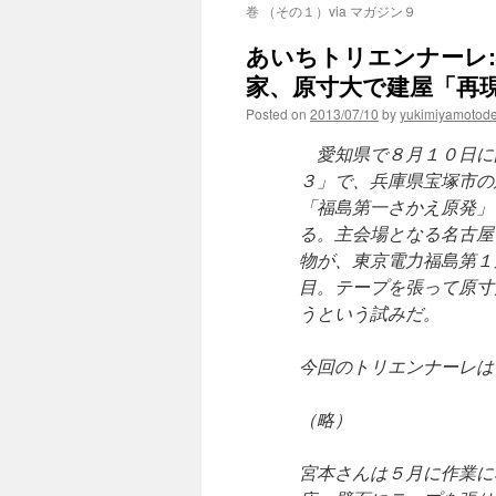
巻 （その１）via マガジン９
あいちトリエンナーレ
家、原寸大で建屋「再現」
Posted on
2013/07/10
by
yukimiyamotod
愛知県で８月１０日に
３」で、兵庫県宝塚市の
「福島第一さかえ原発」
る。主会場となる名古屋
物が、東京電力福島第１
目。テープを張って原寸
うという試みだ。
今回のトリエンナーレは
（略）
宮本さんは５月に作業に