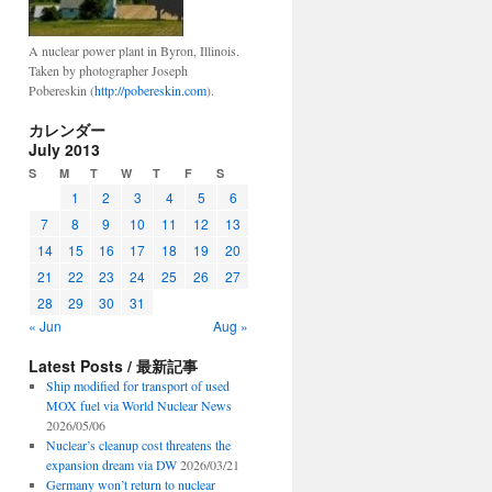
A nuclear power plant in Byron, Illinois.
Taken by photographer Joseph
Pobereskin (
http://pobereskin.com
).
カレンダー
July 2013
S
M
T
W
T
F
S
1
2
3
4
5
6
7
8
9
10
11
12
13
14
15
16
17
18
19
20
21
22
23
24
25
26
27
28
29
30
31
« Jun
Aug »
Latest Posts / 最新記事
Ship modified for transport of used
MOX fuel via World Nuclear News
2026/05/06
Nuclear’s cleanup cost threatens the
expansion dream via DW
2026/03/21
Germany won’t return to nuclear