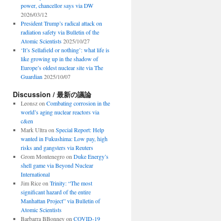
power, chancellor says via DW
2026/03/12
President Trump’s radical attack on
radiation safety via Bulletin of the
Atomic Scientists
2025/10/27
‘It’s Sellafield or nothing’: what life is
like growing up in the shadow of
Europe’s oldest nuclear site via The
Guardian
2025/10/07
Discussion / 最新の議論
Leonsz
on
Combating corrosion in the
world’s aging nuclear reactors via
c&en
Mark Ultra
on
Special Report: Help
wanted in Fukushima: Low pay, high
risks and gangsters via Reuters
Grom Montenegro
on
Duke Energy’s
shell game via Beyond Nuclear
International
Jim Rice
on
Trinity: “The most
significant hazard of the entire
Manhattan Project” via Bulletin of
Atomic Scientists
Barbarra BBonney
on
COVID-19