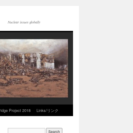
Nuclear issues globally
idge Project 2018
Links/リンク