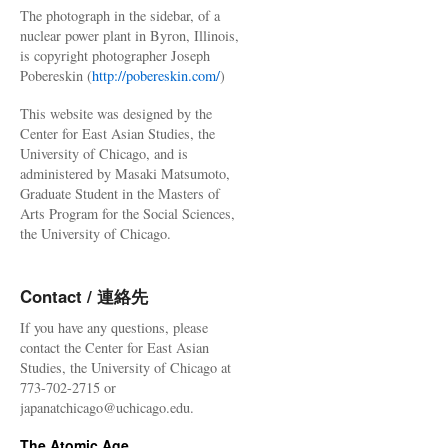
The photograph in the sidebar, of a
nuclear power plant in Byron, Illinois,
is copyright photographer Joseph
Pobereskin (
http://pobereskin.com/
)
This website was designed by the
Center for East Asian Studies, the
University of Chicago, and is
administered by Masaki Matsumoto,
Graduate Student in the Masters of
Arts Program for the Social Sciences,
the University of Chicago.
Contact / 連絡先
If you have any questions, please
contact the Center for East Asian
Studies, the University of Chicago at
773-702-2715 or
japanatchicago@uchicago.edu.
The Atomic Age