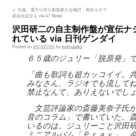
←
生協、電力小売り新規参入を検討 再生エネで
新会社設立も via 47 News
沢田研二の自主制作盤が宣伝ナ
れている via 日刊ゲンダイ
Posted on
2013/07/01
by
kojimaaiko
６５歳のジュリー「脱原発」
「曲も歌詞も超カッコイイ。
みなさん、ラジオでも流して
禁止なんて、ありえないでし
文芸評論家の斎藤美奈子氏が
音のコラム」で書いていた。
いるのは、ジュリーこと沢田
ミニアルバム「Ｐｒａｙ」。