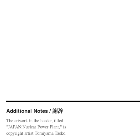
Additional Notes / 謝辞
The artwork in the header, titled
"JAPAN:Nuclear Power Plant," is
copyright artist Tomiyama Taeko.