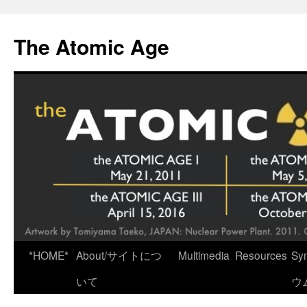
Skip
to
The Atomic Age
content
*HOME*
About/サイトにつ
Multimedia
Resources
Sy
いて
ウ