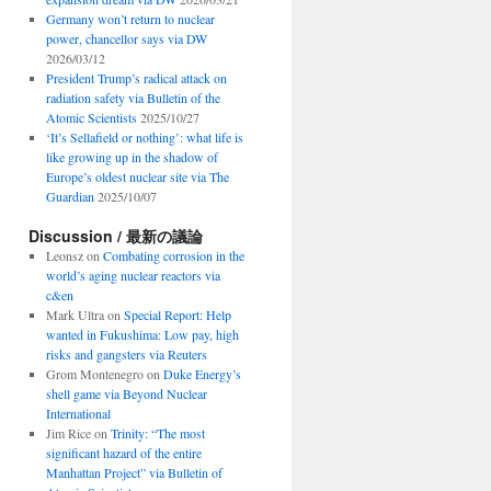
Germany won’t return to nuclear
power, chancellor says via DW
2026/03/12
President Trump’s radical attack on
radiation safety via Bulletin of the
Atomic Scientists
2025/10/27
‘It’s Sellafield or nothing’: what life is
like growing up in the shadow of
Europe’s oldest nuclear site via The
Guardian
2025/10/07
Discussion / 最新の議論
Leonsz
on
Combating corrosion in the
world’s aging nuclear reactors via
c&en
Mark Ultra
on
Special Report: Help
wanted in Fukushima: Low pay, high
risks and gangsters via Reuters
Grom Montenegro
on
Duke Energy’s
shell game via Beyond Nuclear
International
Jim Rice
on
Trinity: “The most
significant hazard of the entire
Manhattan Project” via Bulletin of