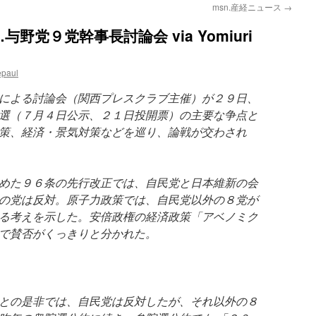
msn.産経ニュース
→
党９党幹事長討論会 via Yomiuri
epaul
による討論会（関西プレスクラブ主催）が２９日、
選（７月４日公示、２１日投開票）の主要な争点と
策、経済・景気対策などを巡り、論戦が交わされ
めた９６条の先行改正では、自民党と日本維新の会
の党は反対。原子力政策では、自民党以外の８党が
る考えを示した。安倍政権の経済政策「アベノミク
で賛否がくっきりと分かれた。
との是非では、自民党は反対したが、それ以外の８