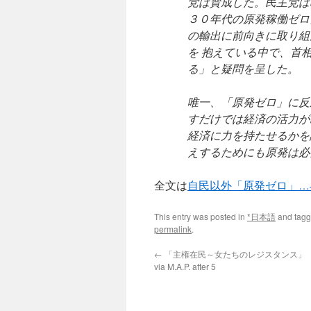
党は賛成した。民主党は
３０年代の原発稼働ゼロ
の輸出に前向きに取り組
を 抱えている中で、首
る」と疑問を呈した。
唯一、「原発ゼロ」に反
すだけでは経済の活力が
経済に力を持たせるかを
えするためにも原発は必
全文は
自民以外「原発ゼロ」…
This entry was posted in
*日本語
and tag
permalink
.
←
「主権在民～女たちのレジスタンス」
via M.A.P. after 5