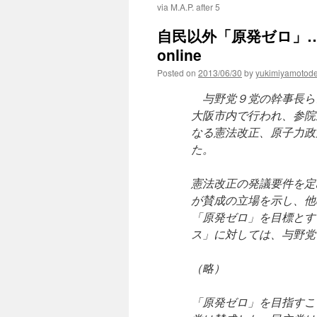
via M.A.P. after 5
自民以外「原発ゼロ」…与野
online
Posted on
2013/06/30
by
yukimiyamotod
与野党９党の幹事長ら
大阪市内で行われ、参院
なる憲法改正、原子力政
た。
憲法改正の発議要件を定
が賛成の立場を示し、他
「原発ゼロ」を目標とす
ス」に対しては、与野党
（略）
「原発ゼロ」を目指すこ