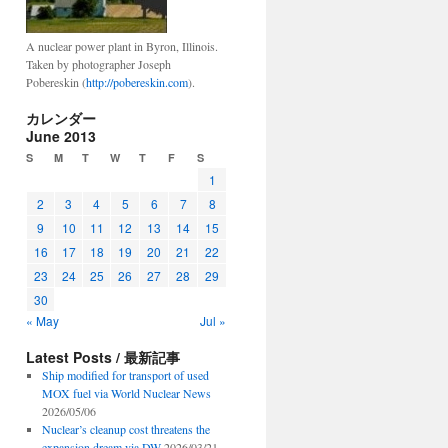
A nuclear power plant in Byron, Illinois.
Taken by photographer Joseph
Pobereskin (
http://pobereskin.com
).
カレンダー
June 2013
S
M
T
W
T
F
S
1
2
3
4
5
6
7
8
9
10
11
12
13
14
15
16
17
18
19
20
21
22
23
24
25
26
27
28
29
30
« May
Jul »
Latest Posts / 最新記事
Ship modified for transport of used
MOX fuel via World Nuclear News
2026/05/06
Nuclear’s cleanup cost threatens the
expansion dream via DW
2026/03/21