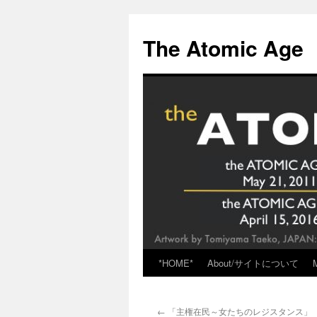
Skip
to
The Atomic Age
content
*HOME*
About/サイトについて
←
「主権在民～女たちのレジスタンス」