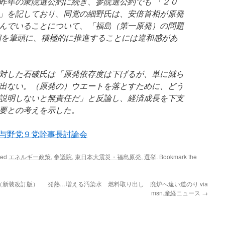
昨年の衆院選公約に続き、参院選公約でも 「２０
」を記しており、同党の細野氏は、安倍首相が原発
んでいることについて、「福島（第一原発）の問題
相を筆頭に、積極的に推進することには違和感があ
対した石破氏は「原発依存度は下げるが、単に減ら
出ない。（原発の）ウエートを落とすために、どう
説明しないと無責任だ」と反論し、経済成長を下支
要との考えを示した。
与野党９党幹事長討論会
ged
エネルギー政策
,
参議院
,
東日本大震災・福島原発
,
選挙
. Bookmark the
（新装改訂版）
発熱…増える汚染水 燃料取り出し 廃炉へ遠い道のり via
msn.産経ニュース
→