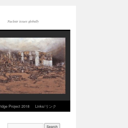
Nuclear issues globally
idge Project 2018
Links/リンク