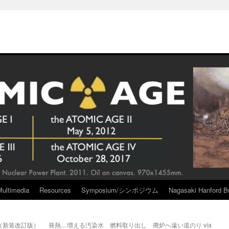
Multimedia
Resources
Symposium/シンポジウム
Nagasaki Hanford Br
（新装改訂版）
発熱…増える汚染水 燃料取り出し 廃炉へ遠い道のり via