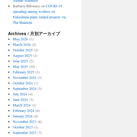
Atomic Scientists
Barbarra BBonney
on
COVID-19
spreading among workers on
Fukushima plant, related projects via
The Mainichi
Archives / 月別アーカイブ
May 2026
(1)
March 2026
(2)
October 2025
(2)
August 2025
(1)
June 2025
(2)
May 2025
(10)
February 2025
(1)
November 2024
(3)
October 2024
(1)
September 2024
(5)
July 2024
(4)
June 2024
(3)
March 2024
(1)
February 2024
(6)
January 2024
(4)
November 2023
(8)
October 2023
(1)
September 2023
(7)