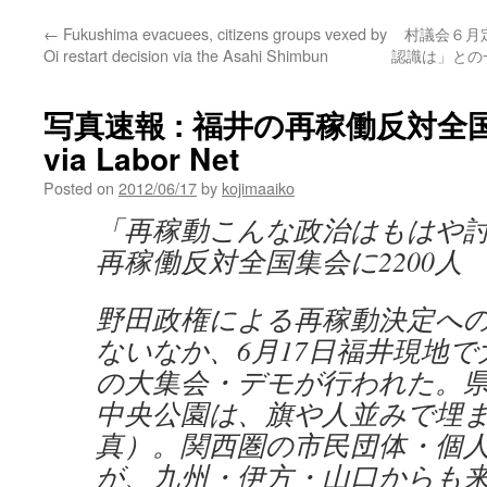
←
Fukushima evacuees, citizens groups vexed by
村議会６月
Oi restart decision via the Asahi Shimbun
認識は」との一
写真速報 : 福井の再稼働反対全国
via Labor Net
Posted on
2012/06/17
by
kojimaaiko
「再稼動こんな政治はもはや
再稼働反対全国集会に2200人
野田政権による再稼動決定へ
ないなか、6月17日福井現地
の大集会・デモが行われた。
中央公園は、旗や人並みで埋
真）。関西圏の市民団体・個
が、九州・伊方・山口からも