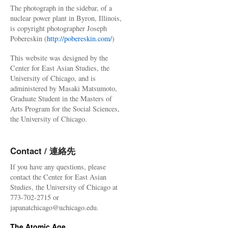
The photograph in the sidebar, of a
nuclear power plant in Byron, Illinois,
is copyright photographer Joseph
Pobereskin (
http://pobereskin.com/
)
This website was designed by the
Center for East Asian Studies, the
University of Chicago, and is
administered by Masaki Matsumoto,
Graduate Student in the Masters of
Arts Program for the Social Sciences,
the University of Chicago.
Contact / 連絡先
If you have any questions, please
contact the Center for East Asian
Studies, the University of Chicago at
773-702-2715 or
japanatchicago@uchicago.edu.
The Atomic Age