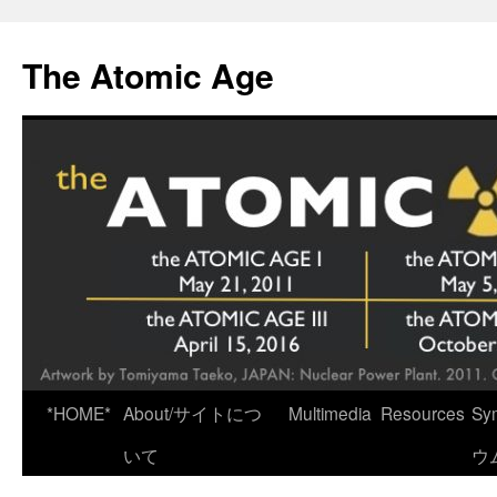
Skip
to
The Atomic Age
content
*HOME*
About/サイトにつ
Multimedia
Resources
Sy
いて
ウ