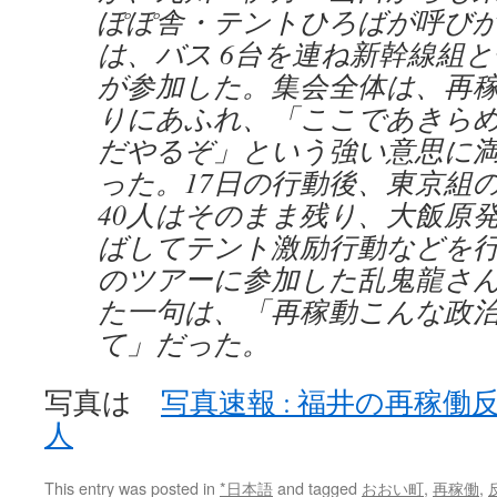
ぽぽ舎・テントひろばが呼び
は、バス 6台を連ね新幹線組と
が参加した。集会全体は、再
りにあふれ、「ここであきら
だやるぞ」という強い意思に
った。17日の行動後、東京組
40人はそのまま残り、大飯原
ばしてテント激励行動などを
のツアーに参加した乱鬼龍さ
た一句は、「再稼動こんな政
て」だった。
写真は
写真速報 : 福井の再稼働反
人
This entry was posted in
*日本語
and tagged
おおい町
,
再稼働
,