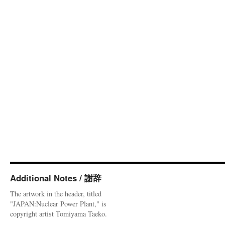
Additional Notes / 謝辞
The artwork in the header, titled
"JAPAN:Nuclear Power Plant," is
copyright artist Tomiyama Taeko.