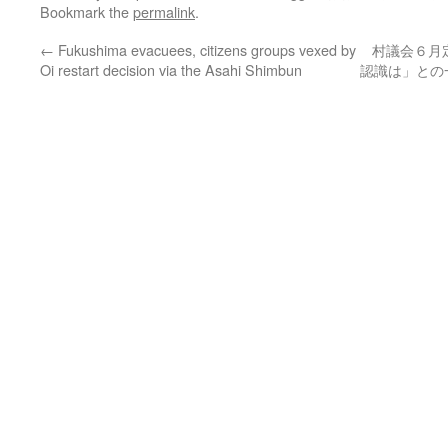
Bookmark the
permalink
.
←
Fukushima evacuees, citizens groups vexed by
村議会６月
Oi restart decision via the Asahi Shimbun
認識は」との一