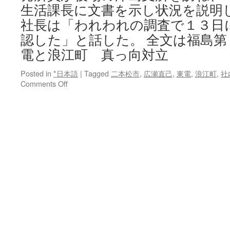
会
生活課長に文書を示し状況を説明
via
社長は「われわれの調査で１３日
日
本
認した」と話した。 全文は福島第
経
電と浪江町 真っ向対立
済
新
Posted in
*日本語
|
Tagged
二本松市
,
広瀬直己
,
東電
,
浪江町
,
社
聞
on
Comments Off
福
島
第
１
原
発
事
故
直
後
東
電
と
浪