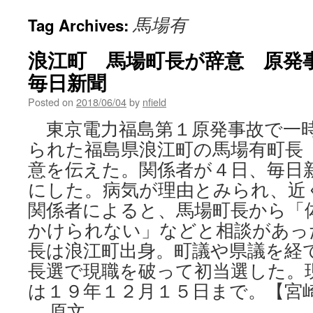
馬場有
Tag Archives:
浪江町 馬場町長が辞意 原発事
毎日新聞
Posted on
2018/06/04
by
nfield
東京電力福島第１原発事故で一
られた福島県浪江町の馬場有町長
意を伝えた。関係者が４日、毎日
にした。病気が理由とみられ、近
関係者によると、馬場町長から「
かけられない」などと相談があっ
長は浪江町出身。町議や県議を経
長選で現職を破って初当選した。
は１９年１２月１５日まで。【宮
原文