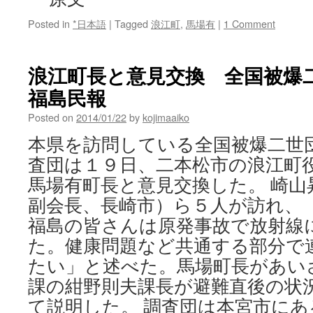
Posted in
*日本語
|
Tagged
浪江町
,
馬場有
|
1 Comment
浪江町長と意見交換 全国被爆二世
福島民報
Posted on
2014/01/22
by
kojimaaiko
本県を訪問している全国被爆二世
査団は１９日、二本松市の浪江町
馬場有町長と意見交換した。 崎山
副会長、長崎市）ら５人が訪れ、
福島の皆さんは原発事故で放射線
た。健康問題など共通する部分で
たい」と述べた。馬場町長があい
課の紺野則夫課長が避難直後の状
て説明した。 調査団は本宮市に