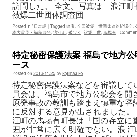
訪問した。 全文、写真は 浪江町
被爆二世団体調査団
Posted in
*日本語
|
Tagged
健康
,
全国被爆二世団体連絡協議会
,
本大震災・福島原発
,
浪江町
,
被ばく
,
被爆二世
,
馬場有
|
Comment
特定秘密保護法案 福島で地方公聴会
ース
Posted on
2013/11/25
by
kojimaaiko
特定秘密保護法案などを審議して
員会は、福島市で地方公聴会を開
原発事故の教訓も踏まえ慎重な審
に反対する意見が出されました。
江町の馬場有町長は「国の存立に
囲が非常に広く明確でない。浪 