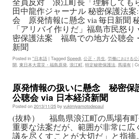
全員反対 浪江町長「理解してもら
田中龍作ジャーナル 秘密保護法案
会 原発情報に懸念 via 毎日新聞
「アリバイ作りだ」福島市民怒り vi
密保護法案 福島での地方公聴会・発
新聞
Posted in
*日本語
|
Tagged
Speedi
,
公正・共生
,
労働における公
開
,
東日本大震災・福島原発
,
浪江町
,
特定秘密保護法
,
馬場有
|
C
原発情報の扱いに懸念 秘密保
公聴会 via 日本経済新聞
Posted on
2013/11/25
by
yukimiyamotodepaul
(抜粋） 福島県浪江町の馬場有
重要な法案だが、範囲が非常に広
議を尽くすことが大切だ」と指摘