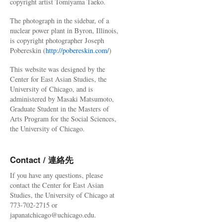
copyright artist Tomiyama Taeko.
The photograph in the sidebar, of a
nuclear power plant in Byron, Illinois,
is copyright photographer Joseph
Pobereskin (
http://pobereskin.com/
)
This website was designed by the
Center for East Asian Studies, the
University of Chicago, and is
administered by Masaki Matsumoto,
Graduate Student in the Masters of
Arts Program for the Social Sciences,
the University of Chicago.
Contact / 連絡先
If you have any questions, please
contact the Center for East Asian
Studies, the University of Chicago at
773-702-2715 or
japanatchicago@uchicago.edu.