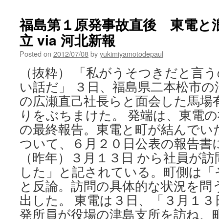
発
情
福島第１原発事故直後 東電と
報
立 via 河北新報
の
扱
Posted on
2012/07/08
by
yukimiyamotodepaul
い
に
（抜粋） 「私がうそつきだと言
懸
い話だ」 ３日、福島県二本松市の
念
秘
の広瀬直己社長らと面会した馬場
密
りをぶちまけた。 発端は、東電
保
護
の最終報告。東電と町が結んでい
法
ついて、６月２０日公表の報告書
案
巡
（昨年）３月１３日 から社員が訪
り
した」と記されている。町側は「
福
と反論。訪問の具体的な状況を問
島
で
出した。 東電は３日、「３月１３
公
発所員が役場の津島支所を訪ね、
聴