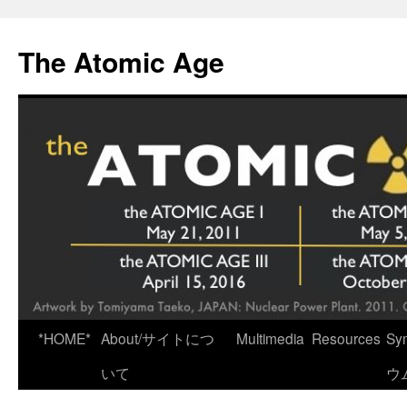
Skip
to
The Atomic Age
content
*HOME*
About/サイトにつ
Multimedia
Resources
Sy
いて
ウ