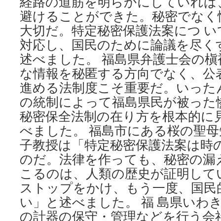
経路の道筋を明らかにしていれば
避けることができた。秘密でなく
大切だ。特定秘密保護法案につ 
対応し、国民のために論議を尽く
述べました。 福島県弁護士会の槇
な情報を秘匿する方向でなく、公
進める法制度こそ重要だ。いった
の統制によって福島県民が被った
秘密保全法制の在り方を根本的に
べました。 福島市にある桜の聖
子教授は「特定秘密保護法案は時
のだ。法律を作っても、秘密の漏
こるのは、人類の歴史が証明して
ストップをかけ、もう一度、国民
い」と述べました。 福 島県いわ
の計器の保守・管理などを行う会