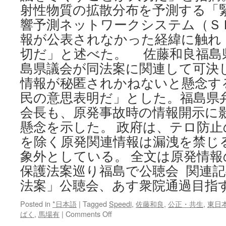
射性物質の拡散分布を予測する「
響予測ネットワークシステム（Ｓ
報が公表されなかった経緯に触れ
切だ」と述べた。 佐藤和良福島
島県議会が同法案に関連して可決
情報が秘匿されかねないと懸念す
民の意思表明だ」とした。福島県
会長も、原発事故時の情報開示に
懸念を示した。 政府は、テロ防
を除く原発関連情報は漏洩を禁じ
象外としている。 全文は原発情
保護法案巡り福島で公聴会 関連
法案」公聴会、あす衆院通過目指す via Yo
Posted in
*日本語
|
Tagged
Speedi
,
佐藤和良
,
公正・共生
,
東日
on
ばく
,
馬場有
|
Comments Off
原