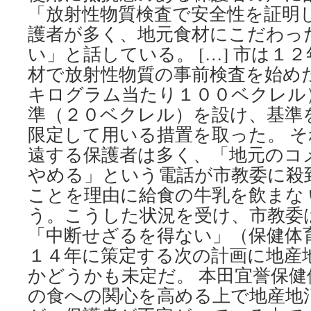
「放射性物質検査で安全性を証明
護者が多く、地元食材にこだわっ
い」と話している。 […] 市は１
材で放射性物質の事前検査を始め
キログラム当たり１００ベクレル
準（２０ベクレル）を設け、基準
限定して用いる措置を取った。 
遠する保護者は多く、「地元のコ
やめる」という電話が市教委に殺
ことを理由に給食の牛乳を飲まな
う。こうした状況を受け、市教委
「中断せざるを得ない」（保健体
１４年に策定する次の計画に地産
かどうかも未定だ。 本田宜誉保
の食への関心を高める上で地産地