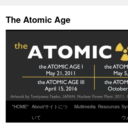
Skip
to
The Atomic Age
content
*HOME*
About/サイトにつ
Multimedia
Resources
Sy
いて
ウ