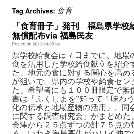
食育
Tag Archives:
「食育冊子」発刊 福島県学校
無償配布via 福島民友
Posted on
2016/04/08
by
県学校給食会は７日までに、地場
食を活用した学校給食献立を紹介
た。地元の食に対する関心を高め
が狙いで、県内の学校や給食セン
た。希望者にも１００冊限定で無
書は「ふくしまを”知って！味わう
化の伝承と地場産物の活用」。同
に関する調査研究会」がまとめた
会津から２５点ずつの計７５点の
る。いわき海星高生がハワイ沖で