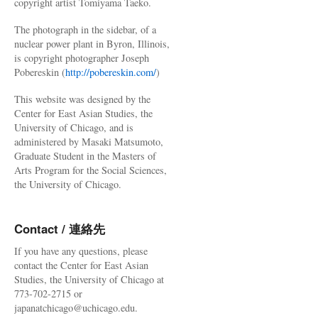
copyright artist Tomiyama Taeko.
The photograph in the sidebar, of a
nuclear power plant in Byron, Illinois,
is copyright photographer Joseph
Pobereskin (
http://pobereskin.com/
)
This website was designed by the
Center for East Asian Studies, the
University of Chicago, and is
administered by Masaki Matsumoto,
Graduate Student in the Masters of
Arts Program for the Social Sciences,
the University of Chicago.
Contact / 連絡先
If you have any questions, please
contact the Center for East Asian
Studies, the University of Chicago at
773-702-2715 or
japanatchicago@uchicago.edu.