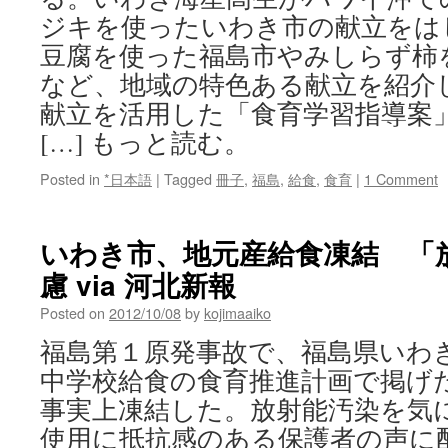
ジキを使ったいわき市の献立をは
豆腐を使った福島市やみしらず柿
など、地域の特色ある献立を紹介
献立を活用した「食育学習指導案
[…] もっと読む。
Posted in
*日本語
|
Tagged
冊子
,
福島
,
給食
,
食育
|
1 Comment
いわき市、地元産給食凍結 「
慮 via 河北新報
Posted on
2012/10/08
by
kojimaaiko
福島第１原発事故で、福島県いわ
中学校給食の食育推進計画で掲げ
事実上凍結した。放射能汚染を気
使用に抵抗感のある保護者の声に