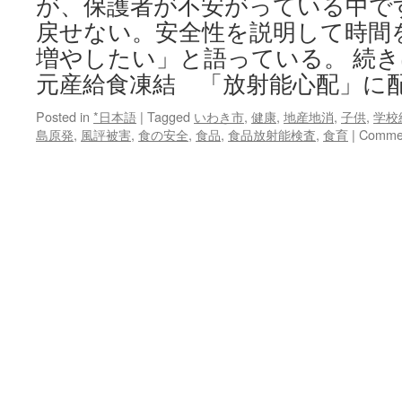
が、保護者が不安がっている中で
戻せない。安全性を説明して時間
増やしたい」と語っている。 続
元産給食凍結 「放射能心配」に
Posted in
*日本語
|
Tagged
いわき市
,
健康
,
地産地消
,
子供
,
学校
島原発
,
風評被害
,
食の安全
,
食品
,
食品放射能検査
,
食育
|
Commen