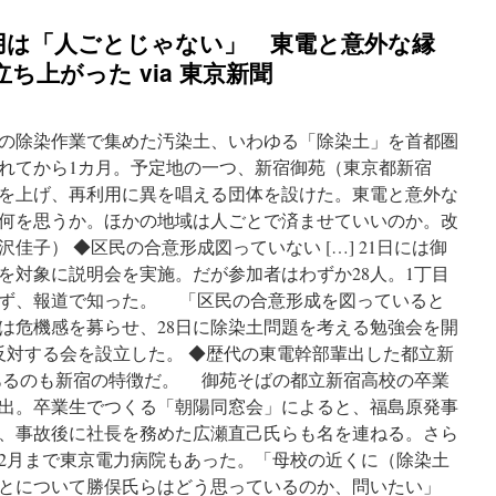
用は「人ごとじゃない」 東電と意外な縁
ち上がった via 東京新聞
の除染作業で集めた汚染土、いわゆる「除染土」を首都圏
れてから1カ月。予定地の一つ、新宿御苑（東京都新宿
を上げ、再利用に異を唱える団体を設けた。東電と意外な
何を思うか。ほかの地域は人ごとで済ませていいのか。改
佳子） ◆区民の合意形成図っていない […] 21日には御
を対象に説明会を実施。だが参加者はわずか28人。1丁目
ず、報道で知った。 「区民の合意形成を図っていると
は危機感を募らせ、28日に除染土問題を考える勉強会を開
反対する会を設立した。 ◆歴代の東電幹部輩出した都立新
あるのも新宿の特徴だ。 御苑そばの都立新宿高校の卒業
出。卒業生でつくる「朝陽同窓会」によると、福島原発事
、事故後に社長を務めた広瀬直己氏らも名を連ねる。さら
年2月まで東京電力病院もあった。「母校の近くに（除染土
とについて勝俣氏らはどう思っているのか、問いたい」