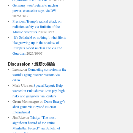
Germany won’t return to nuclear
power, chancellor says via DW
2026/03/12
President Trump’s radical attack on
radiation safety via Bulletin of the
Atomic Scientists
2025/10/27
‘It’s Sellafield or nothing’: what life is
like growing up in the shadow of
Europe’s oldest nuclear site via The
Guardian
2025/10/07
Discussion / 最新の議論
Leonsz
on
Combating corrosion in the
world’s aging nuclear reactors via
c&en
Mark Ultra
on
Special Report: Help
wanted in Fukushima: Low pay, high
risks and gangsters via Reuters
Grom Montenegro
on
Duke Energy’s
shell game via Beyond Nuclear
International
Jim Rice
on
Trinity: “The most
significant hazard of the entire
Manhattan Project” via Bulletin of