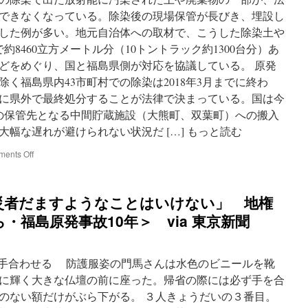
の
知
できなくなっている。除染後の現場保管が長びき、埋設し
事
した例が多い。地元自治体への取材で、こうした除染土や
ゼ
約8460立方メートル分（10トントラック約1300台分）あ
ロ
「安
どをめぐり、国と福島県側が対応を協議している。 原発
全
く福島県内43市町村での除染は2018年3月までに終わ
性
でに県外で最終処分することが法律で決まっている。国は今
が」
「理
の保管先となる中間貯蔵施設（大熊町、双葉町）への搬入
解
幅な遅れが避けられない状況だ […] もっと読む
が」
…
on
ents Off
via
マ
朝
イ
日
ホ
災者だますようなことはいけない」 地権
新
ー
聞
ム
・福島原発事故10年＞ via 東京新聞
の
下
に
壇に手合わせる 防護服姿の門馬さんは水色のビニールを靴
除
染
に輝く大きな仏壇の前に座った。帰省の際には必ず手を合
土
のない額だけがぶら下がる。 ３人きょうだいの３番目。
が…