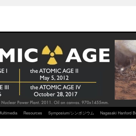
Multimedia
Resources
Symposium/シンポジウム
Nagasaki Hanford Br