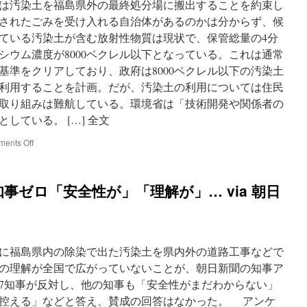
ち
45年には汚染土を福島県外の最終処分場に搬出することを約束し
上
されたごみを受け入れる自治体があるのかは分からず、候
が
ている汚染土が含む放射性物質は現状で、保管総量の4分
っ
た
シウム濃度が8000ベクレル以下となっている。これは通常
via
基準をクリアしており、政府は8000ベクレル以下の汚染土
東
利用することを計画。だが、汚染土の利用については住民
京
新
取り組みは難航している。環境省は「技術開発や関係者の
聞
している。 […] 全文
on
ents Off
2045
年
に
事ゼロ「安全性が」「理解が」… via 朝日
ど
こ
へ？
原
発
に福島県内の除染で出た汚染土を県内外の道路工事などで
事
故
の理解が全国で広がっていないことが、朝日新聞の知事ア
で
7知事が反対し、他の知事も「安全性がまだわからない」
発
控える」などと答え、賛成の回答はなかった。 アンケ
生