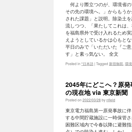
何より際立つのが、環境省の
その先の環境へ。」からもうか
された課題」と説明。除染土を
流しつつ、「果たしてこれは、
を福島県外で受け入れるため実
えようとしているかは心もとな
平日のみで「いただいた『ご意
す」と素っ気ない。 全文
Posted in
*日本語
|
Tagged
新宿御苑
,
環境
2045年にどこへ？原
の現在地 via 東京新聞
Posted on
2022/03/28
by
nfield
東京電力福島第一原発事故に伴
する中間貯蔵施設に一時保管さ
困難区域内で今春以降に避難指
点）での除染も進む。しかし、