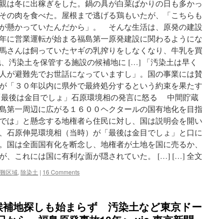
親は冬に出稼ぎをした。鍋の具が白菜ばかりの日も多かっ
知
ら
その肉を食べた。屋根まで逃げる鶏もいたが、「こちらも
ず
が懸かっていたんだから」。 そんな生活は、原発の建設
に
年に営業運転が始まる福島第一原発建設に関わるようにな
新
築
馬さんは飼っていたヤギの乳搾りをしなくなり、牛乳を買
保
、汚染土を保管する施設の候補地に […] 「汚染土は早く
管
人が避難先でお世話になっていますし」。国の事業には賛
が
長
が「３０年以内に県外で最終処分するという約束を果たす
び
「最後は金目でしょ」石原環境相の発言に怒る 中間貯蔵
き
島第一周辺に広がる１６００ヘクタールの国有地化を目指
搬
出
では」と懸念する地権者ら住民に対し、国は説明会を開い
困
、石原伸晃環境相（当時）が「最後は金目でしょ」と口に
難
。国は全面国有化を断念し、地権者が土地を国に売るか、
に
via
、これには国に有利な面が隠されていた。 […] […] 全文
朝
日
難区域
,
除染土
|
16 Comments
新
聞
候補地探しも始まらず 汚染土など東京ドー