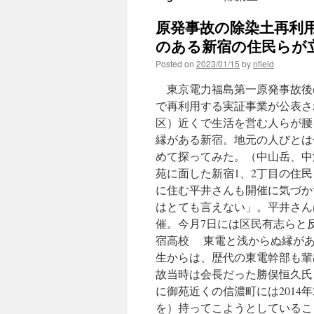
原発事故の除染土再利
のある新宿の住民らが立
Posted on
2023/01/15
by
nfield
東京電力福島第一原発事故後
で再利用する実証事業が公表さ
区）近くで生活を営む人らが腰
縁がある新宿。地元の人びとは
めて探ってみた。（中山岳、中沢
苑に面した新宿1、2丁目の住民
に住む平井さんも開催に気づか
はとても言えない」。平井さん
催。今月7日には区民有志らと
宿高校 東電と浅からぬ縁が
生からは、歴代の東電幹部も輩
故当時は会長だった勝俣恒久氏
に御苑近くの信濃町には2014
を）持ってこようとしているこ