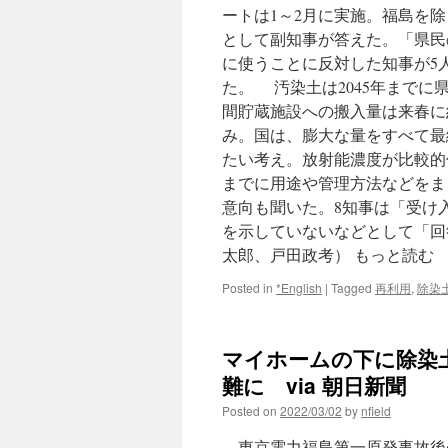
ートは1～2月に実施。福島を
として副知事が答えた。「県民
に使うことに反対した知事が5
た。 汚染土は2045年まで
間貯蔵施設への搬入量は来春に約
み。国は、膨大な量をすべて最
たい考え。放射能濃度が比較的
までに用途や管理方法などをまと
意向も聞いた。8知事は「受け
を示していないなどとして「回
太郎、戸田政考） もっと読む
Posted in
*English
|
Tagged
再利用
,
除染
マイホームの下に除染
難に via 朝日新聞
Posted on
2022/03/02
by
nfield
東京電力福島第一原発事故後