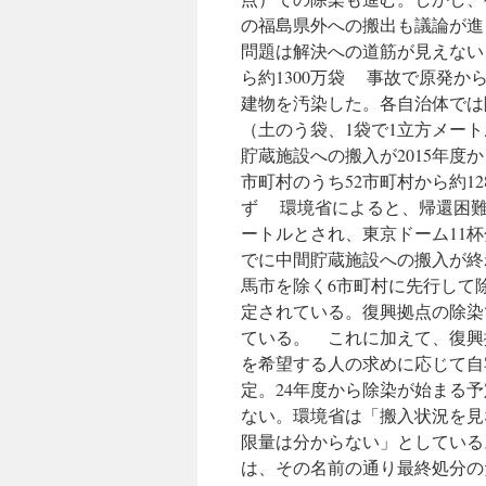
の福島県外への搬出も議論が進
問題は解決への道筋が見えない
ら約1300万袋 事故で原発
建物を汚染した。各自治体では
（土のう袋、1袋で1立方メー
貯蔵施設への搬入が2015年度か
市町村のうち52市町村から約1
ず 環境省によると、帰還困難
ートルとされ、東京ドーム11杯
でに中間貯蔵施設への搬入が終
馬市を除く6市町村に先行して
定されている。復興拠点の除染で
ている。 これに加えて、復興
を希望する人の求めに応じて自
定。24年度から除染が始まる
ない。環境省は「搬入状況を見
限量は分からない」としている
は、その名前の通り最終処分の