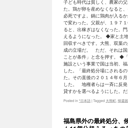
子ども時代は貧しく、農家の父
た。鶏が卵を産めなくなると、
必死ですよ。鍋に鶏肉が入るか
で変わった。父親が、１９７１
ると、出稼ぎはなくなった。門
えるようになった。 ◆家と土地
回収すべきです。大熊、双葉の
成の立場だ。 ただ、それは国
ことが条件」と念を押す。 ◆
施設という事業で国は当初、福
した。「最終処分場にされるの
た。その直後の２０１４年６月
した。 地権者らは一斉に反発
貸すかを選べるようにした。だが
Posted in
*日本語
|
Tagged
大熊町
,
帰還困
福島県外の最終処分、