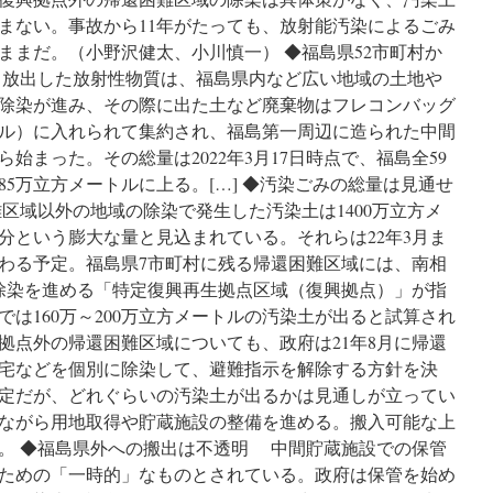
「人
ご
まない。事故から11年がたっても、放射能汚染によるごみ
と
ままだ。（小野沢健太、小川慎一） ◆福島県52市町村か
じ
から放出した放射性物質は、福島県内など広い地域の土地や
ゃ
な
除染が進み、その際に出た土など廃棄物はフレコンバッグ
い」
トル）に入れられて集約され、福島第一周辺に造られた中間
東
ら始まった。その総量は2022年3月17日時点で、福島全59
電
と
285万立方メートルに上る。[…] ◆汚染ごみの総量は見通せ
意
区域以外の地域の除染で発生した汚染土は1400万立方メ
外
分という膨大な量と見込まれている。それらは22年3月ま
な
縁
わる予定。福島県7市町村に残る帰還困難区域には、南相
の
除染を進める「特定復興再生拠点区域（復興拠点）」が指
あ
は160万～200万立方メートルの汚染土が出ると試算され
る
新
拠点外の帰還困難区域についても、政府は21年8月に帰還
宿
宅などを個別に除染して、避難指示を解除する方針を決
の
予定だが、どれぐらいの汚染土が出るかは見通しが立ってい
住
民
ながら用地取得や貯蔵施設の整備を進める。搬入可能な上
ら
。 ◆福島県外への搬出は不透明 中間貯蔵施設での保管
が
ための「一時的」なものとされている。政府は保管を始め
立