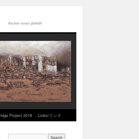
Nuclear issues globally
idge Project 2018
Links/リンク