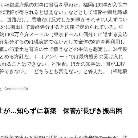
し
除く46都道府県の知事に賛否を尋ねた。福岡は知事が入院中
た
の理解が得られると思えない」などとして道路や農地造成
汚
人、道路だけ、農地だけ反対した知事がそれぞれ1人ずつい
染
土
に県外に搬出して最終処分すると法律で定められている。中
福
1400万立方メートル（東京ドーム11個分）に達する見込
島･
終処分するのは現実的でないとして全体の8割を再利用し
中
間
低い汚染土を普通の土で覆うなどの手法を想定し、24年度
貯
める方針だ。 […] アンケートでは最終処分の受け入れ
蔵
入れることはできない」と拒否。ほかの知事は、国が工程
施
設
答できない」「どちらとも言えない」と答えた。（福地慶
の
現
在
on
土
|
Comments Off
地
汚
via
染
東
土
土が…知らずに新築 保管が長びき搬出困
京
再
新
利
聞
用、
賛
成
の除染で出た放射能に汚染された土や廃棄物の一部が、法