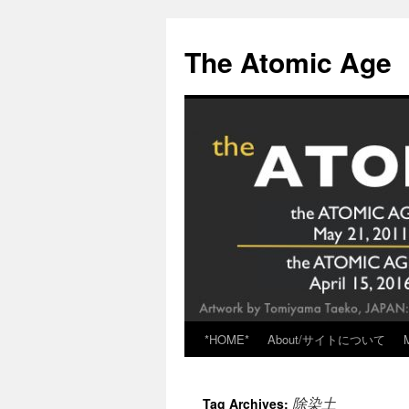
Skip
to
The Atomic Age
content
*HOME*
About/サイトについて
除染土
Tag Archives: