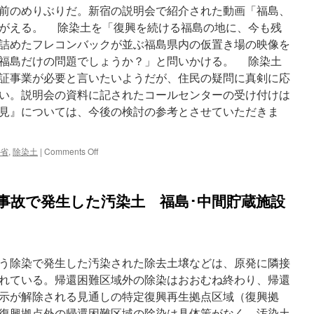
前のめりぶりだ。新宿の説明会で紹介された動画「福島、
がえる。 除染土を「復興を続ける福島の地に、今も残
詰めたフレコンバックが並ぶ福島県内の仮置き場の映像を
福島だけの問題でしょうか？」と問いかける。 除染土
証事業が必要と言いたいようだが、住民の疑問に真剣に応
い。説明会の資料に記されたコールセンターの受け付けは
見』については、今後の検討の参考とさせていただきま
on
省
,
除染土
|
Comments Off
原
発
事
発事故で発生した汚染土 福島･中間貯蔵施設
故
の
除
染
土
う除染で発生した汚染された除去土壌などは、原発に隣接
再
利
れている。帰還困難区域外の除染はおおむね終わり、帰還
用
示が解除される見通しの特定復興再生拠点区域（復興拠
は
復興拠点外の帰還困難区域の除染は具体策がなく、汚染土