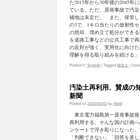
た2015年から30年後の20
ている。ただ、原発事故で汚染
補地は未定だ。 また、保管し
の3で、1キロ当たりの放射性セ
の焼却、埋め立て処分ができる
を道路工事などの公共工事で再
の反対が強く、実用化に向けた
理解を得る取り組みを続ける」と
Posted in
*English
|
Tagged
除染土
|
Comm
汚染土再利用、賛成の知
新聞
Posted on
2022/03/02
by
nfield
東京電力福島第一原発事故後
再利用する。そんな国の計画へ
ンケートで浮き彫りになった。
「判断できない」「回答を差し