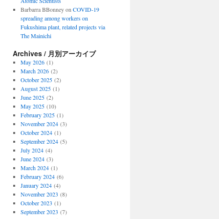
Atomic Scientists
Barbarra BBonney
on
COVID-19
spreading among workers on
Fukushima plant, related projects via
The Mainichi
Archives / 月別アーカイブ
May 2026
(1)
March 2026
(2)
October 2025
(2)
August 2025
(1)
June 2025
(2)
May 2025
(10)
February 2025
(1)
November 2024
(3)
October 2024
(1)
September 2024
(5)
July 2024
(4)
June 2024
(3)
March 2024
(1)
February 2024
(6)
January 2024
(4)
November 2023
(8)
October 2023
(1)
September 2023
(7)