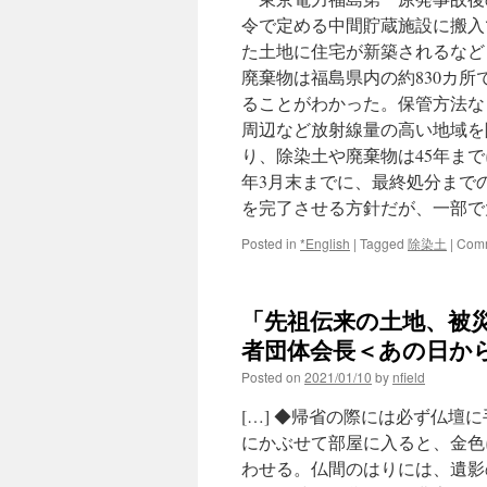
令で定める中間貯蔵施設に搬入
た土地に住宅が新築されるなど
廃棄物は福島県内の約830カ所で
ることがわかった。保管方法な
周辺など放射線量の高い地域を除
り、除染土や廃棄物は45年ま
年3月末までに、最終処分まで
を完了させる方針だが、一部で大
Posted in
*English
|
Tagged
除染土
|
Comm
「先祖伝来の土地、被
者団体会長＜あの日から
Posted on
2021/01/10
by
nfield
[…] ◆帰省の際には必ず仏
にかぶせて部屋に入ると、金色
わせる。仏間のはりには、遺影