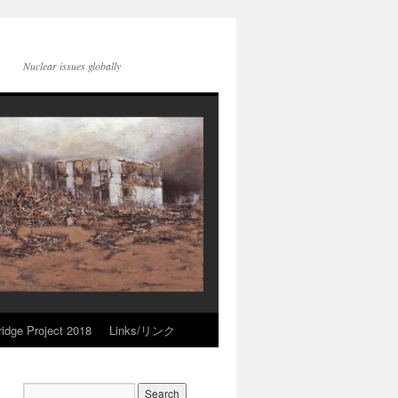
Nuclear issues globally
idge Project 2018
Links/リンク