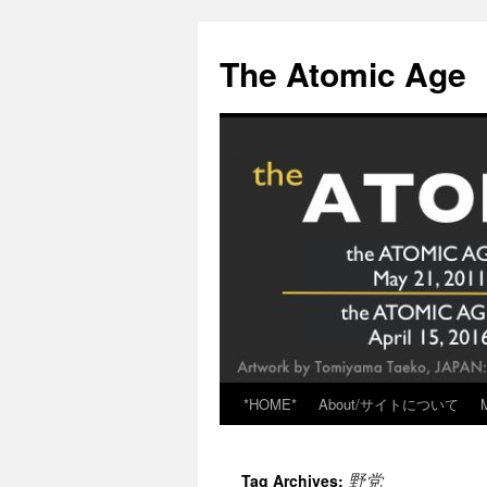
Skip
to
The Atomic Age
content
*HOME*
About/サイトについて
野党
Tag Archives: