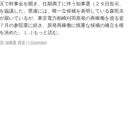
区で幹事会を開き、任期満了に伴う知事選（２９日告示、
指
す」
を協議した。県連には、唯一立候補を表明している森民夫
次
が届いているが、東京電力柏崎刈羽原発の再稼働を巡る姿
期
７月の参院選に続き、原発再稼働に慎重な候補の擁立を模
衆
院
決めた。 […] もっと読む。
選
へ
羽
,
知事選
,
野党
|
1 Comment
共
通
見
解
via
共
同
通
信