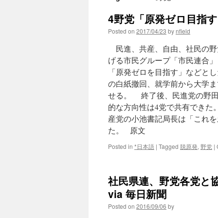
4野党「原発ゼロ目指す」
Posted on
2017/04/23
by
nfield
民進、共産、自由、社民の野党
げる市民グループ「市民連合」
「原発ゼロを目指す」などとし
の白紙撤回、就学前から大学ま
せる。 終了後、民進党の野田
的な方向性は4党で共有できた
産党の小池書記局長は「これを
た。 原文
Posted in
*日本語
|
Tagged
脱原発
,
野党
|
社民県連、野党各党と
via 毎日新聞
Posted on
2016/09/06
by