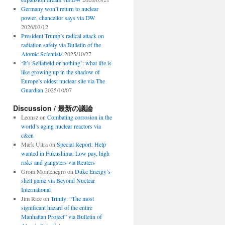
Germany won’t return to nuclear
power, chancellor says via DW
2026/03/12
President Trump’s radical attack on
radiation safety via Bulletin of the
Atomic Scientists
2025/10/27
‘It’s Sellafield or nothing’: what life is
like growing up in the shadow of
Europe’s oldest nuclear site via The
Guardian
2025/10/07
Discussion / 最新の議論
Leonsz
on
Combating corrosion in the
world’s aging nuclear reactors via
c&en
Mark Ultra
on
Special Report: Help
wanted in Fukushima: Low pay, high
risks and gangsters via Reuters
Grom Montenegro
on
Duke Energy’s
shell game via Beyond Nuclear
International
Jim Rice
on
Trinity: “The most
significant hazard of the entire
Manhattan Project” via Bulletin of