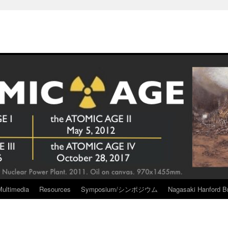
Multimedia
Resources
Symposium/シンポジウム
Nagasaki Hanford Br