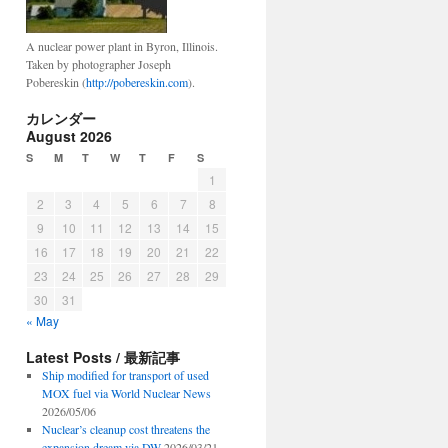
A nuclear power plant in Byron, Illinois.
Taken by photographer Joseph
Pobereskin (
http://pobereskin.com
).
カレンダー
August 2026
S
M
T
W
T
F
S
1
2
3
4
5
6
7
8
9
10
11
12
13
14
15
16
17
18
19
20
21
22
23
24
25
26
27
28
29
30
31
« May
Latest Posts / 最新記事
Ship modified for transport of used
MOX fuel via World Nuclear News
2026/05/06
Nuclear’s cleanup cost threatens the
expansion dream via DW
2026/03/21