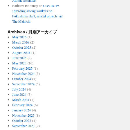
Atomic Scientists
Barbarra BBonney
on
COVID-19
spreading among workers on
Fukushima plant, related projects via
The Mainichi
Archives / 月別アーカイブ
May 2026
(1)
March 2026
(2)
October 2025
(2)
August 2025
(1)
June 2025
(2)
May 2025
(10)
February 2025
(1)
November 2024
(3)
October 2024
(1)
September 2024
(5)
July 2024
(4)
June 2024
(3)
March 2024
(1)
February 2024
(6)
January 2024
(4)
November 2023
(8)
October 2023
(1)
September 2023
(7)