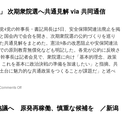
 次期衆院選へ共通見解 via 共同通信
4党の幹事長・書記局長は5日、安全保障関連法廃止を掲
と国会内で会合を開き、次期衆院選の公約づくりを巡り
た共通見解をまとめた。憲法9条の改悪阻止や安保関連法
での原則教育無償化なども明記した。各党が公約に反映さ
幹事長は記者会見で、衆院選に向け「基本的理念、政策
。これを基本に政治決戦の準備を加速したい」と指摘。共
土台に魅力的な共通政策をつくることが課題だ」と述べ
on
Comments Off
4
野
党
協議へ 原発再稼働、慎重な候補を ／新潟
「原
発
ゼ
ロ
目