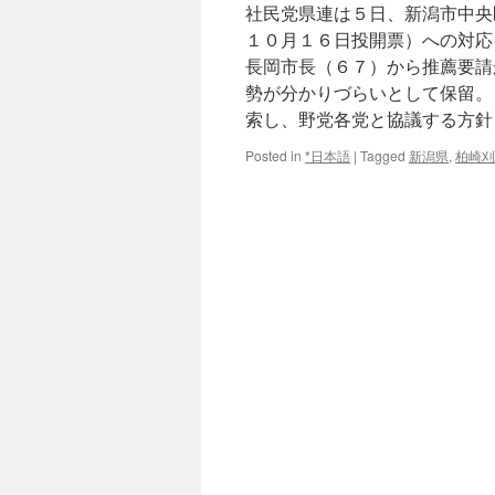
社民党県連は５日、新潟市中央
１０月１６日投開票）への対応
長岡市長（６７）から推薦要請
勢が分かりづらいとして保留。
索し、野党各党と協議する方針を
Posted in
*日本語
|
Tagged
新潟県
,
柏崎刈