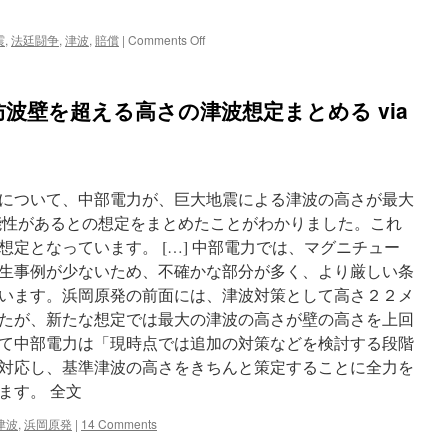
機
に
on
震
,
法廷闘争
,
津波
,
賠償
|
Comments Off
via
原
神
発
戸
事
波壁を超える高さの津波想定まとめる via
新
故
聞
で
国
の
責
について、中部電力が、巨大地震による津波の高さが最大
任
認
能性があるとの想定をまとめたことがわかりました。これ
め
定となっています。 […] 中部電力では、マグニチュー
な
生事例が少ないため、不確かな部分が多く、より厳しい条
い
判
います。浜岡原発の前面には、津波対策として高さ２２メ
決
たが、新たな想定では最大の津波の高さが壁の高さを上回
「実
て中部電力は「現時点では追加の対策などを検討する段階
際
の
対応し、基準津波の高さをきちんと策定することに全力を
津
ます。 全文
波
は
津波
,
浜岡原発
|
14 Comments
試