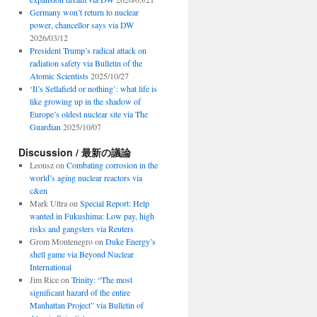
Germany won’t return to nuclear
power, chancellor says via DW
2026/03/12
President Trump’s radical attack on
radiation safety via Bulletin of the
Atomic Scientists
2025/10/27
‘It’s Sellafield or nothing’: what life is
like growing up in the shadow of
Europe’s oldest nuclear site via The
Guardian
2025/10/07
Discussion / 最新の議論
Leonsz
on
Combating corrosion in the
world’s aging nuclear reactors via
c&en
Mark Ultra
on
Special Report: Help
wanted in Fukushima: Low pay, high
risks and gangsters via Reuters
Grom Montenegro
on
Duke Energy’s
shell game via Beyond Nuclear
International
Jim Rice
on
Trinity: “The most
significant hazard of the entire
Manhattan Project” via Bulletin of