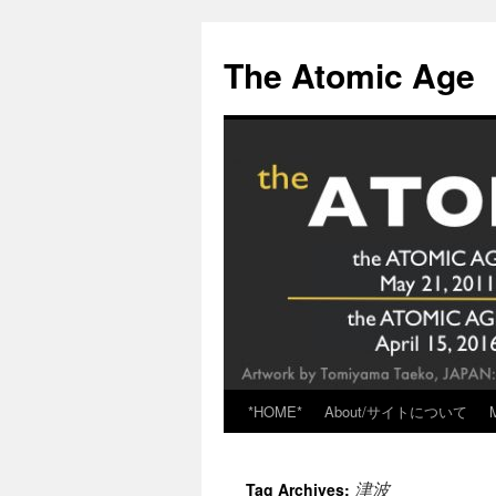
Skip
to
The Atomic Age
content
*HOME*
About/サイトについて
津波
Tag Archives: