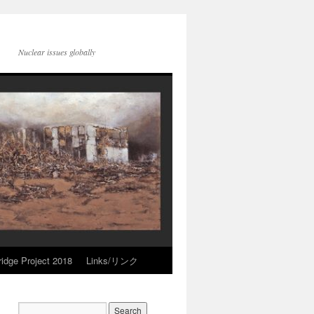
Nuclear issues globally
idge Project 2018
Links/リンク