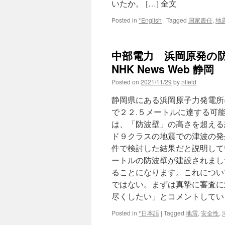
いたか。 […] 全文
Posted in
*English
|
Tagged
国家責任
,
地
中部電力 浜岡原発の防
NHK News Web 静岡
Posted on
2021/11/29
by
nfield
静岡県にある浜岡原子力発電所
で２２.５メートルに達する可
は、「防波壁」の高さを超える想
ド９クラスの地震での津波の発
件で検討した結果だと説明して
ートルの防波壁が建設されまし
ることになります。これについ
ではない。まずは真摯に審査に
尽くしたい」とコメントしてい
Posted in
*日本語
|
Tagged
地震
,
安全性
,