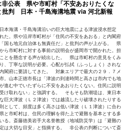
は非公表 県や市町村「不安あおりたくな
批判 日本・千島海溝地震 via 河北新報
日本海溝・千島海溝沿いの巨大地震による津波浸水想定
れた。県や沿岸市町村が「住民の不安をあおる」と内閣府
「国も地元自治体も無責任だ」と批判の声が上がる。 県
から市町村に対する事前の説明会が盛岡市で開かれた。担
ことを懸念する声が続出した。 県は市町村の意見をくみ
り、丁寧な説明が必要。心配が払拭（ふっしょく）されな
内閣府に要請してきた。 対象エリアで最大の２９．７メ
市。山本正徳市長は「津波の到達時間と高さは市内でも地
が進む中でいたずらに不安をあおりたくない。住民に説明
受け取れない」と強調する。 そもそも防潮堤は、東日本
な巨大津波（Ｌ２津波）では越流したり破壊されたりする
則として、頻度は多く高さは低い津波（Ｌ１津波）に合わ
県と市町村は、住民の理解を得た上で避難を基本とする多
いる。斎藤徳美岩手大名誉教授（地域防災学）は「避難の
定は大切な目安」と指摘する。 非公表の判断について斎