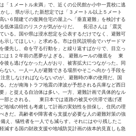
は「１メートル未満」で、近くの公民館か小中一貫校に逃
しかし、県が示した新想定では「３メートル以上５メート
高い６階建ての復興住宅の屋上へ「垂直避難」を検討する
る低体温症のリスクが気がかりだ。 長沼さんは「震災
ている。国や県は浸水想定を公表するだけでなく、避難可
も示してほしい」と求める。市は住民説明会でハザードマ
を優先し、命を守る行動を」と繰り返すばかりで、目立っ
には１２年前の悪夢がよぎる。 避難ルールの徹底を 東
令後も逃げなかった人がおり、被害拡大につながった。同
らない。一人一人が避難できる場所やそこへ向かう手段を
注意しなければならないのが、避難時の車の使用だ。国
る。だが南海トラフ地震の津波が予想される兵庫など西日
要」と捉える自治体は多い。一方、避難計画で具体的なル
一部とされる。 東日本では道路の被災や渋滞で逃げ遅
ど地域の特性も考慮して計画の実効性を担保し、住民の理
べきだ。高齢者や障害者ら支援が必要な人の避難対策の強
備え、犠牲者を一人でも減らす。それにはやり残したこ
軽減する国の財政支援や地域防災計画の抜本的見直しも急