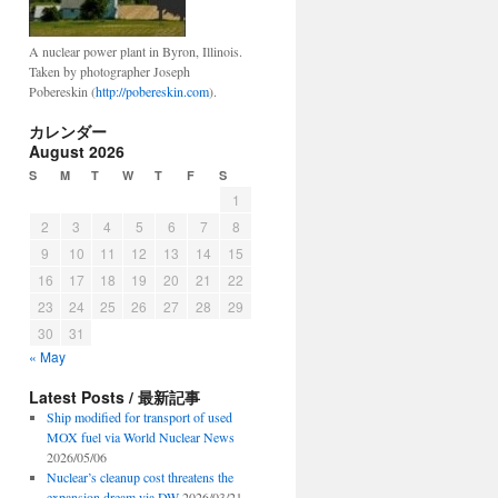
A nuclear power plant in Byron, Illinois.
Taken by photographer Joseph
Pobereskin (
http://pobereskin.com
).
カレンダー
August 2026
S
M
T
W
T
F
S
1
2
3
4
5
6
7
8
9
10
11
12
13
14
15
16
17
18
19
20
21
22
23
24
25
26
27
28
29
30
31
« May
Latest Posts / 最新記事
Ship modified for transport of used
MOX fuel via World Nuclear News
2026/05/06
Nuclear’s cleanup cost threatens the
expansion dream via DW
2026/03/21