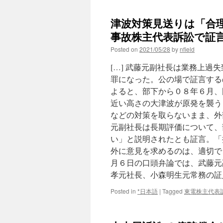
津波対策見送りは「合
事故株主代表訴訟で証言 
Posted on
2021/05/28
by
nfield
[…] 武藤元副社長は業務上
罪になった。公の場で証言する
よると、部下から０８年６月、
近い高さの大津波が原発を襲う
などの対策を取らないまま、外
元副社長は長期評価について、
い」と説明されたとも証言。「
外に意見を求めるのは、適切で
月６日の口頭弁論では、武藤元
孝元社長、小森明生元常務の証
Posted in
*日本語
|
Tagged
東電株主代表