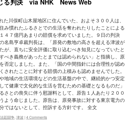
判決 via NHK News Web
via
東
京
新
出された川俣町山木屋地区に住んでいた、およそ３００人は、
聞
住み慣れたふるさとでの生活を奪われたりしたことによる
１４７億円あまりの賠償を求めていました。９日の判決
の名島亨卓裁判長は、「原発の敷地の高さを超える津波が
たが、直ちに安全評価に取り込むべき知見になっていたと
すべき義務があったとまでは認められない」と指摘し、原
を否定しました。また、「国の中間指針には合理性が認め
くされたことに対する賠償の上積みも認めませんでした。
や地域の生活環境などの生活基盤の中で、継続的かつ安定
して健康で文化的な生活を営むための基礎となるものだ」
るさとの喪失に伴う慰謝料として、原告１人あたり２００
うよう命じました。原告は、原発事故に対する東京電力の
分ではないとして、控訴する方針です。 全文
法廷闘争
,
津波
|
4 Comments