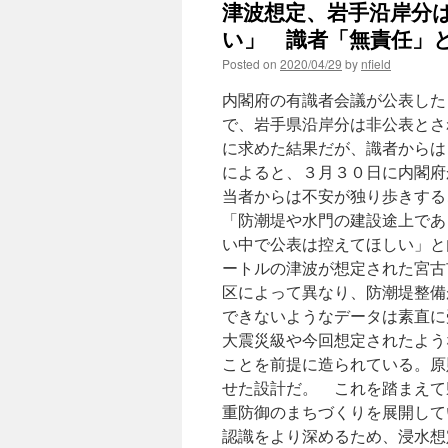
津波想定、岩手沿岸分
い」 識者「無責任」と
Posted on
2020/04/29
by
nfield
内閣府の有識者会議が公表した
で、岩手県沿岸分は非公表とさ
に求めた結果だが、識者からは
によると、３月３０日に内閣府
当者からは不安が独り歩きする
「防潮堤や水門の建設途上であ
い中で公表は控えてほしい」と
ートルの津波が想定された宮古
区によって異なり、防潮堤整備
できないようなデータは素直に
大震災級や今回想定されたよう
ことを前提に造られている。原
せた設計だ。 これを踏まえて
重防御のまちづくりを展開して
認識をより深めるため、浸水想