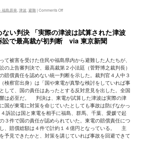
on
・福島原発
,
津波
,
避難
|
Comments Off
＜
社
説
めない判決 「実際の津波は試算された津波
＞
新
訟で最高裁が初判断 via 東京新聞
た
な
津
って被害を受けた住民や福島県内から避難した人たちが、
波
想
訟の上告審判決で、最高裁第２小法廷（菅野博之裁判長）
定
の賠償責任を認めない統一判断を示した。裁判官４人中３
／
（検察官出身）は「国や東電が真摯な検討をしていれば事
命
を
として、国の責任はあったとする反対意見を出した。全国
守
響は必至だ。 判決は、東電が試算した津波は実際の津
る
に国が東電に対策を命じていたとしても事故は防げなかっ
行
動
４訴訟は国と東電を相手に福島、群馬、千葉、愛媛で起
捉
の３件で国の責任が認められていた。東電の賠償責任につ
え
し、賠償総額は４件で計約１４億円となっている。 主
直
す
を予見できたかと、対策を講じていれば事故を回避できて
契