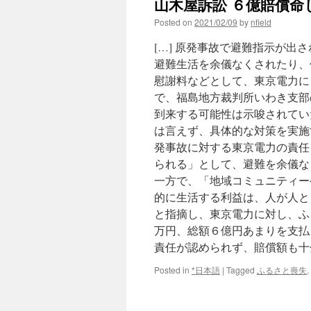
山木屋訴訟 ６億賠償命じる
Posted on
2021/02/09
by
nfield
[…] 原発事故で避難指示が
避難生活を余儀なくされたり、
慰謝料などとして、東京電力に
で、福島地方裁判所いわき支部
到来する可能性は示唆されてい
は言えず、具体的な対策を実施
発事故に対する東京電力の責任
られる」として、避難を余儀な
一方で、「地域コミュニティー
的に生活する利益は、人が人と
と指摘し、東京電力に対し、ふ
万円、総額６億円あまりを支払
責任が認められず、賠償額も十
Posted in
*日本語
|
Tagged
ふるさと喪失
,