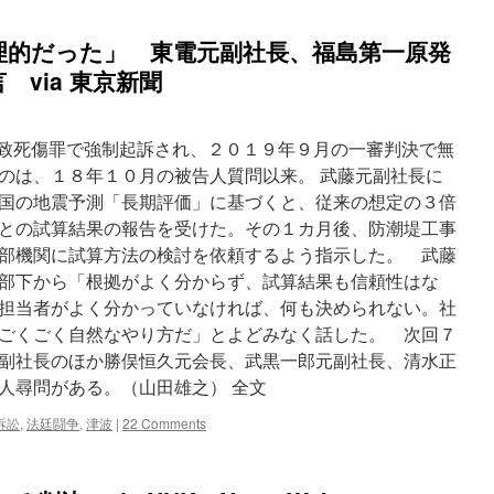
算
さ
理的だった」 東電元副社長、福島第一原発
れ
た
via 東京新聞
津
波
と
規
過失致死傷罪で強制起訴され、２０１９年９月の一審判決で無
模
のは、１８年１０月の被告人質問以来。 武藤元副社長に
異
国の地震予測「長期評価」に基づくと、従来の想定の３倍
な
る」
との試算結果の報告を受けた。その１カ月後、防潮堤工事
避
部機関に試算方法の検討を依頼するよう指示した。 武藤
難
部下から「根拠がよく分からず、試算結果も信頼性はな
者
訴
担当者がよく分かっていなければ、何も決められない。社
訟
ごくごく自然なやり方だ」とよどみなく話した。 次回７
で
副社長のほか勝俣恒久元会長、武黒一郎元副社長、清水正
最
高
人尋問がある。（山田雄之） 全文
裁
が
訴訟
,
法廷闘争
,
津波
|
22 Comments
初
判
断