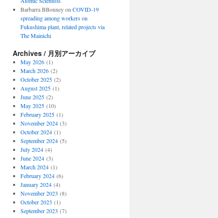
Atomic Scientists
Barbarra BBonney
on
COVID-19
spreading among workers on
Fukushima plant, related projects via
The Mainichi
Archives / 月別アーカイブ
May 2026
(1)
March 2026
(2)
October 2025
(2)
August 2025
(1)
June 2025
(2)
May 2025
(10)
February 2025
(1)
November 2024
(3)
October 2024
(1)
September 2024
(5)
July 2024
(4)
June 2024
(3)
March 2024
(1)
February 2024
(6)
January 2024
(4)
November 2023
(8)
October 2023
(1)
September 2023
(7)