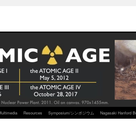
Multimedia
Resources
Symposium/シンポジウム
Nagasaki Hanford Br