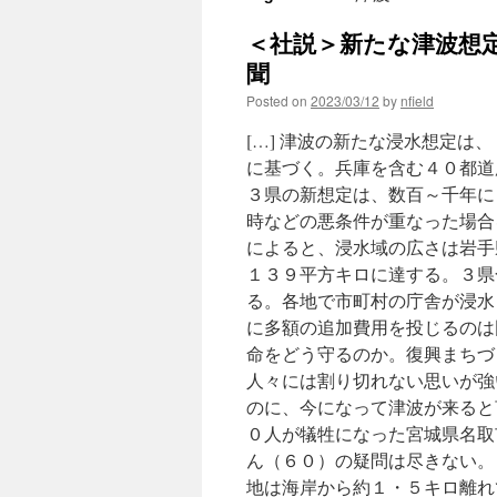
＜社説＞新たな津波想定
聞
Posted on
2023/03/12
by
nfield
[…] 津波の新たな浸水想定
に基づく。兵庫を含む４０都
３県の新想定は、数百～千年に
時などの悪条件が重なった場合
によると、浸水域の広さは岩手
１３９平方キロに達する。３県
る。各地で市町村の庁舎が浸水
に多額の追加費用を投じるのは
命をどう守るのか。復興まちづ
人々には割り切れない思いが強
のに、今になって津波が来ると
０人が犠牲になった宮城県名取
ん（６０）の疑問は尽きない。
地は海岸から約１・５キロ離れ