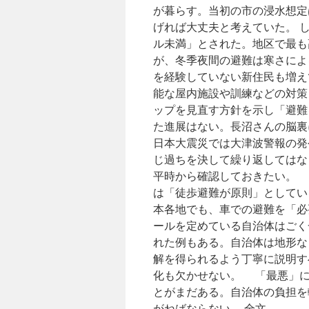
が暮らす。当初の市の浸水想定
げれば大丈夫と考えていた。 
ル未満」とされた。地区で最も
が、冬季夜間の避難は寒さによ
を経験していない新住民も増え
能な屋内施設や訓練などの対策
ップを見直す方針を示し「避難
た進展はない。長沼さんの脳裏
日本大震災では大津波警報の発
じ過ちを決して繰り返してはな
平時から確認しておきたい。 
は「徒歩避難が原則」としてい
本各地でも、車での避難を「必
ールを定めている自治体はごく
れた例もある。自治体は地形な
解を得られるよう丁寧に説明す
化も欠かせない。 「最悪」に
とがまだある。自治体の負担を
がねばならない。 全文