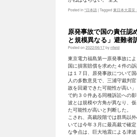
Posted in
*日本語
|
Tagged
東日本大震災
原発事故で国の責任認
と規模異なる」避難者訴
Posted on
2022/06/17
by
nfield
東京電力福島第一原発事故によ
国に損害賠償を求めた４件の訴
は１７日、原発事故について国
人の多数意見で、三浦守裁判官
故を回避できた可能性が高い」
で約３０件ある同種訴訟への影
波とは規模や方角が異なり、仮
た可能性が高いと判断した。 
こされ、高裁段階では群馬以外
いては今年３月に最高裁で確定
な争点は、巨大地震による津波