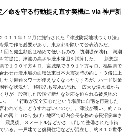
／命を守る行動捉え直す契機に via 神戸新
は、２０１１年１２月に施行された「津波防災地域づくり法」
道府県で作る必要があり、東京都を除いて公表済みだ。
１回と発生頻度は極めて低いものの、防潮堤が壊れ、満潮
を前提に、津波の高さや浸水範囲を試算した。 新想定
県で１００平方キロ、宮城県で３９１平方キロ、福島県で
合わせた浸水域の面積は東日本大震災時の約１・３倍に上
したり避難タワーが使えなくなったりするが、ハード対策
困難な状況だ。 移転先も浸水の恐れ 広大な浸水域から
くりが一段落した段階で新たな対応を迫られる被災地の
い。 「行政が安全安心だという場所に自宅を再建した
言われても、どうすればいいのか」。津波が襲い、約７５
市の閖上（ゆりあげ）地区で町内会長を務める長沼俊幸さ
 震災後、３メートルほどかさ上げして整備された市街
ている。一戸建てと復興住宅などが混在し、約３１０世帯