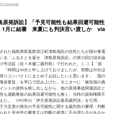
20 Comments
島原発訴訟】「予見可能性も結果回避可能性
1月に結審 来夏にも判決言い渡しか via
された福島県双葉郡浪江町津島地区の住民たちが国や東電
いる「ふるさとを返せ 津島原発訴訟」の第32回口頭弁論
03号法廷（佐々木健二裁判長）で行われた。 […] 【「規
 「時間は40分と申し上げておりましたが、実際は50分ほ
限りコンパクトにまとめてお話したいと思います」 国の
陳述要旨」を早口で読み上げた。モニターに「被告国の責
イントの資料を映し出しながら、他の原発事故関連訴訟と
性も過酷事故の結果回避可能性も無く、当時の規制権限不
えた。 1992年の「伊方原発訴訟最高裁判決」を引用。
子力災害の発生の予見可能性に関する裁判所の審理・判断
られた安全性の審査又は判断の基準に不合理な点があるか