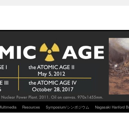
Multimedia
Resources
Symposium/シンポジウム
Nagasaki Hanford Br