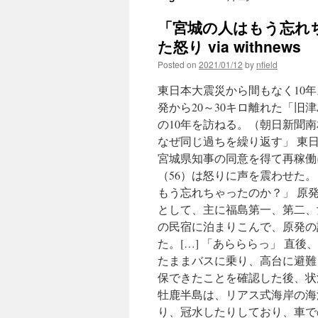
「宮城の人はもう忘れ
た怒り via withnews
Posted on
2021/01/12
by
nfield
東日本大震災から間もなく10
発から20～30キロ離れた「
の10年を訪ねる。（朝日新聞
なぜ同じ過ちを繰り返す」 東
宮城県知事の同意を得て再稼働
（56）は怒りに声を震わせた。
もう忘れちゃったのか？」 原発
として、主に福島第一、第二、
の民宿に泊まりこんで、原発の
た。[…] 「あらららっ」 直
たままバスに乗り、高台に避難
保できたことを確認した後、状
牡鹿半島は、リアス式海岸の海
り、冠水したりしており、車で