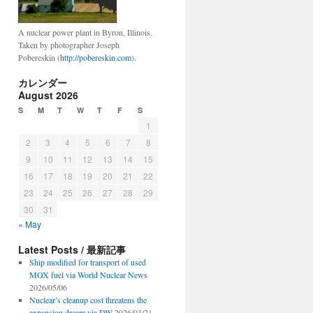
A nuclear power plant in Byron, Illinois.
Taken by photographer Joseph
Pobereskin (
http://pobereskin.com
).
カレンダー
August 2026
S
M
T
W
T
F
S
1
2
3
4
5
6
7
8
9
10
11
12
13
14
15
16
17
18
19
20
21
22
23
24
25
26
27
28
29
30
31
« May
Latest Posts / 最新記事
Ship modified for transport of used
MOX fuel via World Nuclear News
2026/05/06
Nuclear’s cleanup cost threatens the
expansion dream via DW
2026/03/21