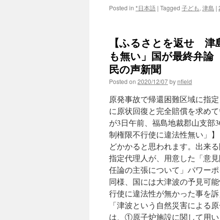
Posted in
*日本語
|
Tagged
子ども
,
津島
|
【ふるさとを返せ 津
も無い」国が最終弁論 
民の声新聞
Posted on
2020/12/07
by
nfield
原発事故で帰還困難区域に指定
に原状回復と完全賠償を求めて
が3日午前、福島地裁郡山支部3
制権限不行使に違法性無い」】
どかかると思われます。出来る
指定代理人が、用意した「意見
任論の主張について」パワーポ
同様、国には大津波の予見可能
行使に違法性が無かった事を訴
「津波という自然災害による原
は、①原子炉施設に関して用い