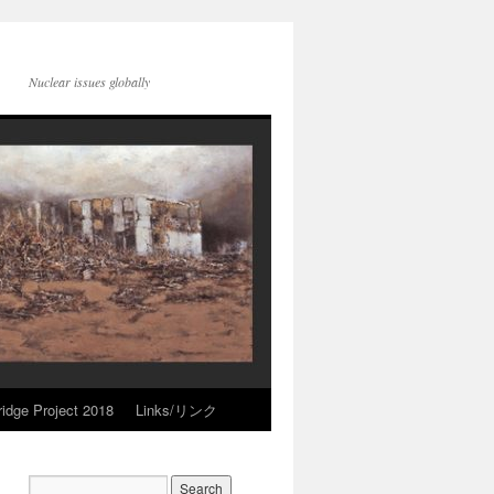
Nuclear issues globally
idge Project 2018
Links/リンク