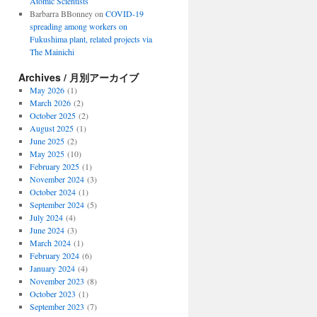
Atomic Scientists
Barbarra BBonney
on
COVID-19
spreading among workers on
Fukushima plant, related projects via
The Mainichi
Archives / 月別アーカイブ
May 2026
(1)
March 2026
(2)
October 2025
(2)
August 2025
(1)
June 2025
(2)
May 2025
(10)
February 2025
(1)
November 2024
(3)
October 2024
(1)
September 2024
(5)
July 2024
(4)
June 2024
(3)
March 2024
(1)
February 2024
(6)
January 2024
(4)
November 2023
(8)
October 2023
(1)
September 2023
(7)