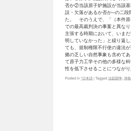
否か②当該原子炉施設が当該基
誤・欠落があるか否か─の二段
た。 そのうえで、「（本件原
での最高裁判決の事案と異なり
主張する時期において、いまだ
明していなかった」と繰り返し
ても、規制権限不行使の違法が
拠の乏しい自然事象も含めてあ
て原子力工学その他の多様な科
性を低下させることにつながりか
Posted in
*日本語
|
Tagged
法廷闘争
,
津島