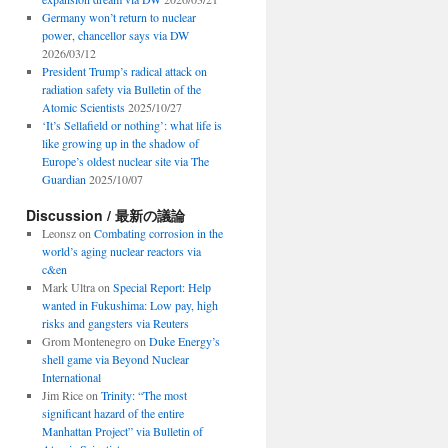
Germany won’t return to nuclear
power, chancellor says via DW
2026/03/12
President Trump’s radical attack on
radiation safety via Bulletin of the
Atomic Scientists
2025/10/27
‘It’s Sellafield or nothing’: what life is
like growing up in the shadow of
Europe’s oldest nuclear site via The
Guardian
2025/10/07
Discussion / 最新の議論
Leonsz
on
Combating corrosion in the
world’s aging nuclear reactors via
c&en
Mark Ultra
on
Special Report: Help
wanted in Fukushima: Low pay, high
risks and gangsters via Reuters
Grom Montenegro
on
Duke Energy’s
shell game via Beyond Nuclear
International
Jim Rice
on
Trinity: “The most
significant hazard of the entire
Manhattan Project” via Bulletin of