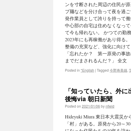
ンを寸断された周辺の住民が原
プ麺などを分け合って夜を過ごし
発作業員として誇りを持って働
中心部の自宅は住めなくなって
て今も帰れない。 かつての勤
2023年にも再稼働があり得る
整備の充実など、強化に向けて
「忘れたか？ 第一原発の事故
までだまされるんだ？」 全文
Posted in
*English
|
Tagged
今野寿美雄
,
「知っていたら、外に
後悔via 朝日新聞
Posted on
2021/01/06
by
nfield
Hideyuki Miura 東日
「村」がある。原発から20～
になった住民たちの10年を訪