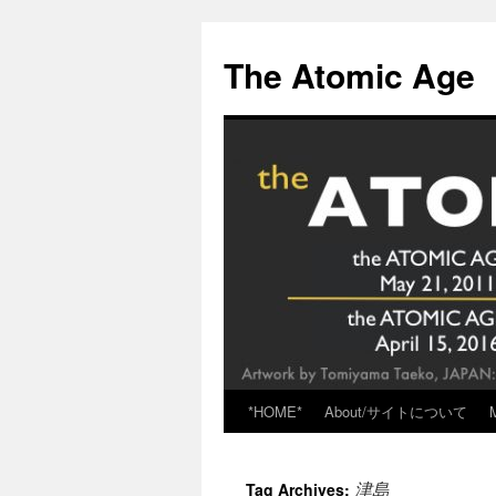
Skip
to
The Atomic Age
content
*HOME*
About/サイトについて
津島
Tag Archives: