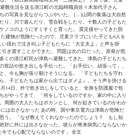
市で避難生活を送る浪江町の元臨時職員佐々木加代子さん
ちの写真を見ながらつぶやいた。 […]山間の集落は大自然
たり、川で遊んだり、雪合戦をしたり。十数人の子どもた
ケノコのようにすくすくと育った。 震災後やってきた防
した建物が危険だったので、児童クラブにいた子ども6人を
しい揺れで泣き叫ぶ子どもたちに「大丈夫よ」と声を掛
に引き渡すことができた。 問題は次の日だった。原発が危
多くの浪江町民が津島へ避難してきた。津島の子どもたち
の世話や炊き出しを手伝った。「お手伝い、頑張って」。
と、今も胸が張り裂けそうになる。 「子どもたちを守れ
ら、子どもたちは家から出てはダメよ』。そう声を掛ける
3月14日、外で炊き出しをしていると、全身を防護服で包
ちがやってきて、「何をしているのですか、家の中に入り
。周囲の大人たちはポカンとし、何が起きているのかわか
外には出さなかった あの時、国や東京電力は津島が危険だ
思う。 「なぜ教えてくれなかったのでしょう？ もし知
絶対に外には出さなかった。彼らが将来病気にならないか
た今でも心配でならないのです」 全文