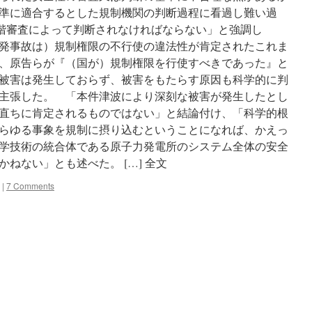
準に適合するとした規制機関の判断過程に看過し難い過
階審査によって判断されなければならない」と強調し
発事故は）規制権限の不行使の違法性が肯定されたこれま
、原告らが『（国が）規制権限を行使すべきであった』と
被害は発生しておらず、被害をもたらす原因も科学的に判
主張した。 「本件津波により深刻な被害が発生したとし
直ちに肯定されるものではない」と結論付け、「科学的根
らゆる事象を規制に摂り込むということになれば、かえっ
学技術の統合体である原子力発電所のシステム全体の安全
ねない」とも述べた。 […] 全文
|
7 Comments