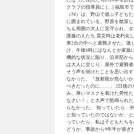
クラブの指導員に […] 福島
（58）は、野山で遊ぶ子どもた
に囲まれている。野原を散策し
ちも周囲の大人に見守られ、タ
護服の人たち 震災時は老朽化
車2台の中へと避難させた。激
け、午後6時にはなんとか家族
機的な状況に陥り、沿岸部から
は大人に交じり、屋外で避難者
そう声を掛けたことを思い出す
なかった。『放射能が危ないか
べきだったのに……」 2日後の
み、厚いマスクを着けた男性た
なさい！」と大声で怒鳴られた
らなかった。 知っていたら、
と知っていたのではないか、と
っていたら、私は子どもたちを
どうか、事故から9年半が過ぎ