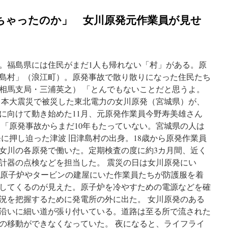
ちゃったのか」 女川原発元作業員が見せ
年。福島県には住民がまだ1人も帰れない「村」がある。原
旧津島村」（浪江町）。原発事故で散り散りになった住民たち
南相馬支局・三浦英之） 「とんでもないことだと思うよ。
日本大震災で被災した東北電力の女川原発（宮城県）が、
に向けて動き始めた11月、元原発作業員今野寿美雄さん
 「原発事故からまだ10年もたっていない。宮城県の人は
に押し迫った津波 旧津島村の出身。18歳から原発作業員
女川の各原発で働いた。定期検査の度に約3カ月間、近く
計器の点検などを担当した。 震災の日は女川原発にい
後、原子炉やタービンの建屋にいた作業員たちが防護服を着
してくるのが見えた。原子炉を冷やすための電源などを確
況を把握するために発電所の外に出た。 女川原発のある
沿いに細い道が張り付いている。道路は至る所で流された
の移動ができなくなっていた。 夜になると、ライフライ