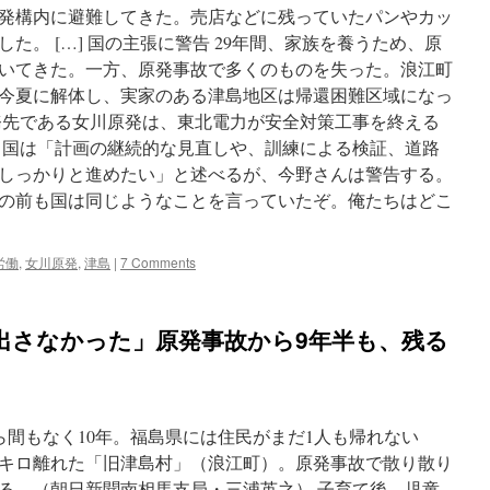
発構内に避難してきた。売店などに残っていたパンやカッ
た。 […] 国の主張に警告 29年間、家族を養うため、原
いてきた。一方、原発事故で多くのものを失った。浪江町
今夏に解体し、実家のある津島地区は帰還困難区域になっ
務先である女川原発は、東北電力が安全対策工事を終える
。 国は「計画の継続的な見直しや、訓練による検証、道路
しっかりと進めたい」と述べるが、今野さんは警告する。
の前も国は同じようなことを言っていたぞ。俺たちはどこ
労働
,
女川原発
,
津島
|
7 Comments
出さなかった」原発事故から9年半も、残る
本大震災から間もなく10年。福島県には住民がまだ1人も帰れない
30キロ離れた「旧津島村」（浪江町）。原発事故で散り散り
ねる。（朝日新聞南相馬支局・三浦英之） 子育て後、児童