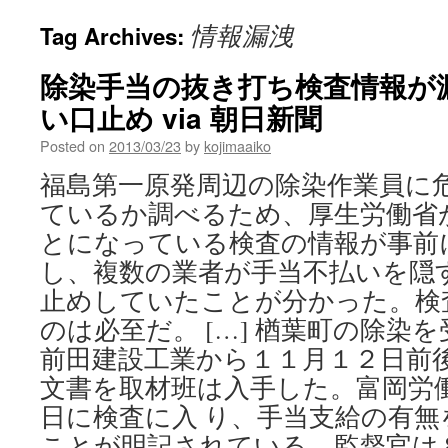
情報漏洩
Tag Archives:
除染手当の抜き打ち検査情報が
い口止め via 朝日新聞
Posted on
2013/03/23
by
kojimaaiko
福島第一原発周辺の除染作業員に
ているか調べるため、厚生労働省
とになっている検査の情報が事前
し、複数の業者が手当不払いを隠
止めしていたことが分かった。検
のは必至だ。 […] 楢葉町の除染
前田建設工業から１１月１２日前
文書を取材班は入手した。富岡労
日に検査に入 り、手当支給の有無
ことが明記されている。監督官は