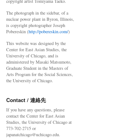
copyright artist Tomiyama Taeko.
The photograph in the sidebar, of a
nuclear power plant in Byron, Illinois,
is copyright photographer Joseph
Pobereskin (
http://pobereskin.com/
)
This website was designed by the
Center for East Asian Studies, the
University of Chicago, and is
administered by Masaki Matsumoto,
Graduate Student in the Masters of
Arts Program for the Social Sciences,
the University of Chicago.
Contact / 連絡先
If you have any questions, please
contact the Center for East Asian
Studies, the University of Chicago at
773-702-2715 or
japanatchicago@uchicago.edu.