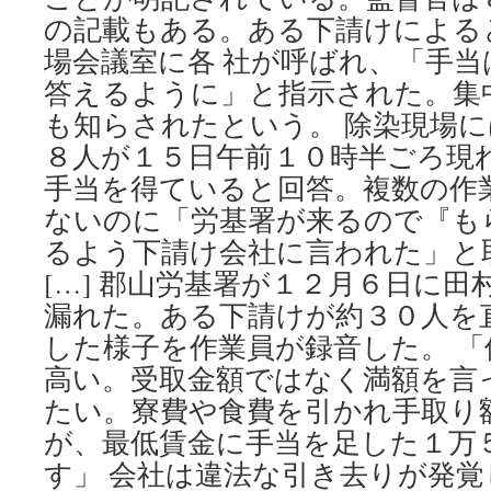
の記載もある。ある下請けによる
場会議室に各 社が呼ばれ、「手
答えるように」と指示された。集
も知らされたという。 除染現場
８人が１５日午前１０時半ごろ現
手当を得ていると回答。複数の作
ないのに「労基署が来るので『も
るよう下請け会社に言われた」と
[…] 郡山労基署が１２月６日に
漏れた。ある下請けが約３０人を
した様子を作業員が録音した。 
高い。受取金額ではなく満額を言
たい。寮費や食費を引かれ手取り
が、最低賃金に手当を足した１万
す」 会社は違法な引き去りが発