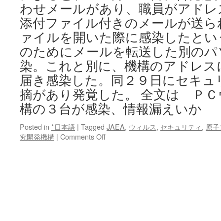
わせメールがあり、職員がアドレ
添付ファイル付きのメールが送ら
ァイルを開いた際に感染したとい
のためにメールを転送した別のパ
染。これと別に、機構のアドレス
届き感染した。同２９日にセキュ
摘があり発覚した。 全文は ＰＣ
構の３台が感染、情報漏えいか
Posted in
*日本語
|
Tagged
JAEA
,
ウィルス
,
セキュリティ
,
原子
on
究開発機構
|
Comments Off
Ｐ
Ｃ
ウ
イ
ル
ス:
原
子