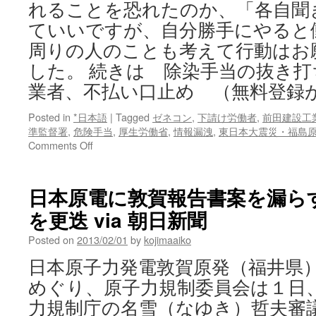
れることを恐れたのか、「各自聞
ていいですが、自分勝手にやると
周りの人のことも考えて行動はお
した。 続きは 除染手当の抜き
業者、不払い口止め （無料登録
Posted in
*日本語
|
Tagged
ゼネコン
,
下請け労働者
,
前田建設工
準監督署
,
危険手当
,
厚生労働省
,
情報漏洩
,
東日本大震災・福島
on
Comments Off
除
染
手
日本原電に敦賀報告書案を漏ら
当
を更迭 via 朝日新聞
の
抜
Posted on
2013/02/01
by
kojimaaiko
き
打
日本原子力発電敦賀原発（福井県
ち
めぐり、原子力規制委員会は１日
検
査
力規制庁の名雪（なゆき）哲夫審
情