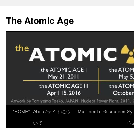
Skip
to
The Atomic Age
content
*HOME*
About/サイトにつ
Multimedia
Resources
Sy
いて
ウ