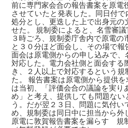
前に専門家会合の報告書案を原電
報
が
させていたと発表した。同日付で
漏
処分とし、更迭した上で出身元の
洩
業
せた。 規制委によると、名雪審議
者、
３時ごろ、規制委庁舎内で原電の
不
と３０分ほど面会し、その場で報
払
い
面会は原電側からの申し込みで、
口
対応した。電力会社側と面会する
止
め
き、２人以上で対応するという規
via
た。 報告書案は原電側から提供を
朝
日
は当初、「評価会合の議論を実り
新
め」と考え、提供しても問題ない
聞
う。だが翌２３日、問題に気付い
め、規制委は同日中に担当から外
原電に敦賀報告書案を漏らす 