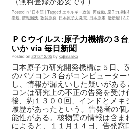
（無料登録が必要です）
Posted in
*日本語
|
Tagged
エネルギー政策
,
再稼働
,
原子力規制
泰規
,
情報漏洩
,
敦賀原発
,
日本原子力発電
,
日本原電
,
活断層
|
3 
ＰＣウイルス:原子力機構の３
いか via 毎日新聞
Posted on
2012/12/05
by
kojimaaiko
日本原子力研究開発機構は５日、
のパソコン３台がコンピューター
し、情報が漏えいした疑いがある
コンは研究上の不正の告発を受け
後、約１３００回、インドとメキ
履歴があったという。告発者の個
能性がある。核物質の情報は含ま
によると、１１月１４日、告発窓