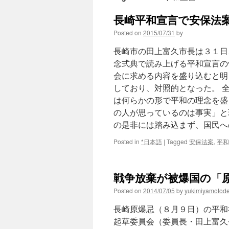
長崎平和宣言で安保法案に
Posted on
2015/07/31
by
長崎市の田上富久市長は３１日
念式典で読み上げる平和宣言の
会に求める内容を盛り込むと明ら
しており、対照的となった。 
は何らかの形で平和の理念を盛
の人が思っているのは事実」と
の是非には踏み込まず、国民へ
Posted in
*日本語
|
Tagged
安保法案
,
平和
戦争放棄が被爆国の「原
Posted on
2014/07/05
by
yukimiyamotod
長崎原爆忌（８月９日）の平和
起草委員会（委員長・田上富久