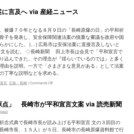
言及へ via 産経ニュース
、被爆７０年となる８月９日の「長崎原爆の日」の平和祈
骨子を発表し、安全保障関連法案の慎重な審議を政府や国
かにした。 […] 広島市は安保法案に直接言及しないと
全文を読む。 ◇長崎新聞 田上市長は会見で「平和宣言で
り込んできた。その理念が『揺らいでいるのでは』と多く
理由を説明。一方で「さまざまな意見がある」として法案
の丁寧な説明などを求める。
on
宣言
,
広島・長崎
|
Comments Off
長
崎
平
点」 長崎市が平和宣言文案 via 読売新聞
和
宣
epaul
言
で
祈念式典で長崎市長が読み上げる平和宣言 文の３回目の
安
長崎市長、１５人）が５日、長崎市の長崎原爆資料館で行
保