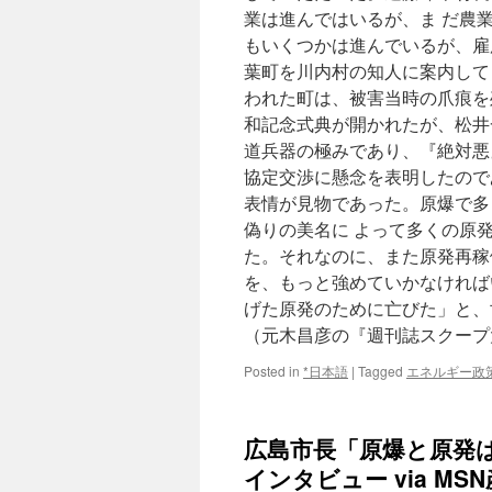
業は進んではいるが、ま だ農業
もいくつかは進んでいるが、雇
葉町を川内村の知人に案内して
われた町は、被害当時の爪痕を
和記念式典が開かれたが、松井
道兵器の極みであり、『絶対悪
協定交渉に懸念を表明したので
表情が見物であった。原爆で多
偽りの美名に よって多くの原
た。それなのに、また原発再稼
を、もっと強めていかなければ
げた原発のために亡びた」と、
（元木昌彦の『週刊誌スクー
Posted in
*日本語
|
Tagged
エネルギー政
広島市長「原爆と原発
インタビュー via M