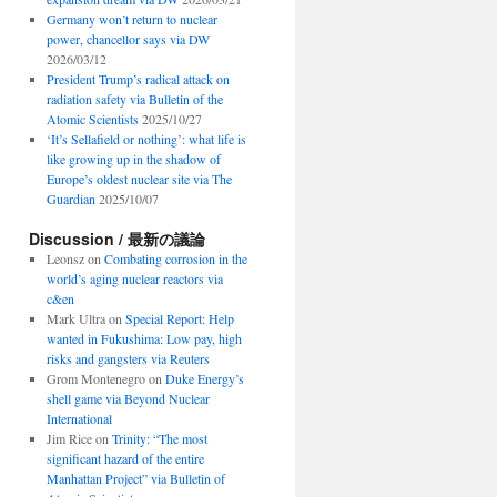
Germany won’t return to nuclear
power, chancellor says via DW
2026/03/12
President Trump’s radical attack on
radiation safety via Bulletin of the
Atomic Scientists
2025/10/27
‘It’s Sellafield or nothing’: what life is
like growing up in the shadow of
Europe’s oldest nuclear site via The
Guardian
2025/10/07
Discussion / 最新の議論
Leonsz
on
Combating corrosion in the
world’s aging nuclear reactors via
c&en
Mark Ultra
on
Special Report: Help
wanted in Fukushima: Low pay, high
risks and gangsters via Reuters
Grom Montenegro
on
Duke Energy’s
shell game via Beyond Nuclear
International
Jim Rice
on
Trinity: “The most
significant hazard of the entire
Manhattan Project” via Bulletin of