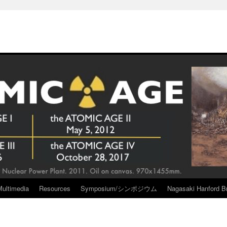
Multimedia
Resources
Symposium/シンポジウム
Nagasaki Hanford Br