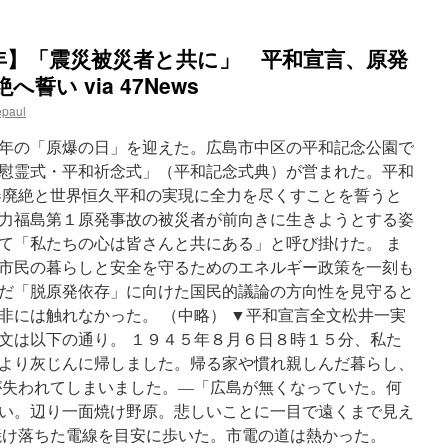
サ
イ
年】「震災被災者と共に」 平和宣言、原発
ゾ
ー
い via 47News
epaul
年の「原爆の日」を迎えた。広島市中区の平和記念公園で
慰霊式・平和祈念式」（平和記念式典）が営まれた。平和
器廃絶と世界恒久平和の実現に全力を尽くすことを誓うと
力福島第１原発事故の被災者が前向きに生きようとする姿
て「私たちの心は皆さんと共にある」と呼び掛けた。 ま
市民の暮らしと安全を守るためのエネルギー政策を一刻も
だ「脱原発依存」に向けた国民的議論の方向性を見守ると
非には触れなかった。 （中略） ▼平和宣言全文松井一実
文は以下の通り。 １９４５年８月６日８時１５分、私た
より灰じんに帰しました。帰る家や慣れ親しんだ暮らし、
が失われてしまいました。―「広島が無くなっていた。何
い。辺り一面焼け野原。悲しいことに一目で遠くまで見え
焼け落ちた電線を目安に歩いた。市電の道は熱かった。