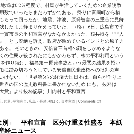
が
地域は0.2％程度で、村民が生活していくための企業誘致
平
用数でいったらまだわずかである。 帰りに富岡町から楢
和
宣
もらって回ったが、地震、津波、原発被害の三重苦に見舞
言
残したまま静まりかえっていた。 （略） 6日、広島市で平
文
一實市長の平和宣言がなかなかよかった。核兵器を「非人
案
via
』」とし廃絶を訴え、政府が進めているインドとの原子力
読
ある。 そのときの、安倍晋三首相の顔をしかめるような
売
くの住民が殺されたにもかかわらず、核の平和利用という
新
聞
発を作り続け、福島第一原発事故という最悪の結果を招い
働に踏み切ろうとしている安倍自民党政権への批判の声
いけない。「世界第3位の経済大国日本は、自らが作り上
世界の国の歴史教科書に書かれないため にも。 抜粋は
プ大賞』より抜粋記事）川内村と平和宣言
on
策
,
兵器
,
平和宣言
,
広島・長崎
,
被ばく
,
資本主義
|
Comments Off
（元
木
昌
は別」 平和宣言 区分け重要性盛る 本紙
彦
の
SN産経ニュース
『週