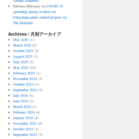
Atomic Scientists
Barbarra BBonney
on
COVID-19
spreading among workers on
Fukushima plant, related projects via
The Mainichi
Archives / 月別アーカイブ
May 2026
(1)
March 2026
(2)
October 2025
(2)
August 2025
(1)
June 2025
(2)
May 2025
(10)
February 2025
(1)
November 2024
(3)
October 2024
(1)
September 2024
(5)
July 2024
(4)
June 2024
(3)
March 2024
(1)
February 2024
(6)
January 2024
(4)
November 2023
(8)
October 2023
(1)
September 2023
(7)