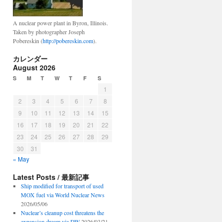
A nuclear power plant in Byron, Illinois.
Taken by photographer Joseph
Pobereskin (
http://pobereskin.com
).
カレンダー
August 2026
S
M
T
W
T
F
S
1
2
3
4
5
6
7
8
9
10
11
12
13
14
15
16
17
18
19
20
21
22
23
24
25
26
27
28
29
30
31
« May
Latest Posts / 最新記事
Ship modified for transport of used
MOX fuel via World Nuclear News
2026/05/06
Nuclear’s cleanup cost threatens the
expansion dream via DW
2026/03/21