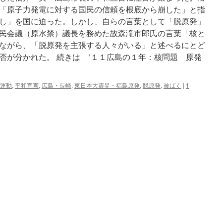
和
「原子力発電に対する国民の信頼を根底から崩した」と指
宣
し」を国に迫った。しかし、自らの言葉として「脱原発」
言、
原
民会議（原水禁）議長を務めた故森滝市郎氏の言葉「核と
発
ながら、「脱原発を主張する人々がいる」と述べるにとど
是
否が分かれた。 続きは ’１１広島の１年：核問題 原発
非
触
れ
ず
運動
,
平和宣言
,
広島・長崎
,
東日本大震災・福島原発
,
脱原発
,
被ばく
|
1
核
兵
器
廃
絶
へ
誓
い
via
47News