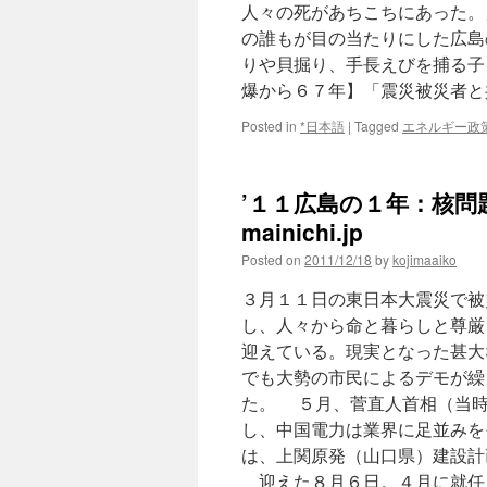
人々の死があちこちにあった。
の誰もが目の当たりにした広島
りや貝掘り、手長えびを捕る子
爆から６７年】「震災被災者
Posted in
*日本語
|
Tagged
エネルギー政
’１１広島の１年：核問
mainichi.jp
Posted on
2011/12/18
by
kojimaaiko
３月１１日の東日本大震災で被
し、人々から命と暮らしと尊厳
迎えている。現実となった甚大
でも大勢の市民によるデモが繰
た。 ５月、菅直人首相（当時
し、中国電力は業界に足並みを
は、上関原発（山口県）建設計
迎えた８月６日。４月に就任