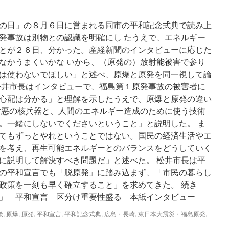
刊
誌
の日」の８月６日に営まれる同市の平和記念式典で読み上
ス
ク
発事故は別物との認識を明確にし たうえで、エネルギー
ー
とが２６日、分かった。産経新聞のインタビューに応じた
プ
なかうまくいかな いから、（原発の）放射能被害で参り
大
賞』
は使わないでほしい」と述べ、原爆と原発を同一視して論
よ
松井市長はインタビューで、福島第１原発事故の被害者に
り
心配は分かる」と理解を示したうえで、原爆と原発の違い
抜
粋
対悪の核兵器と、人間のエネルギー造成のために使う技術
記
。一緒にしないでくださいということ」と説明した。 ま
事）
てもずっとやれということではない。国民の経済生活やエ
川
内
を考え、再生可能エネルギーとのバランスをどうしていく
村
に説明して解決すべき問題だ」と述べた。 松井市長は平
と
の平和宣言でも「脱原発」に踏み込まず、「市民の暮らし
平
和
政策を一刻も早く確立すること」を求めてきた。 続き
宣
」 平和宣言 区分け重要性盛る 本紙インタビュー
言
via
策
,
原爆
,
原発
,
平和宣言
,
平和記念式典
,
広島・長崎
,
東日本大震災・福島原発
,
日
刊