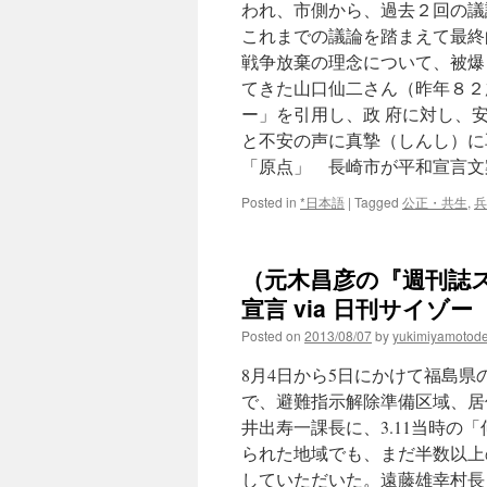
われ、市側から、過去２回の議
これまでの議論を踏まえて最終
戦争放棄の理念について、被爆
てきた山口仙二さん（昨年８２
ー」を引用し、政 府に対し、
と不安の声に真摯（しんし）に
「原点」 長崎市が平和宣言文
Posted in
*日本語
|
Tagged
公正・共生
,
兵
（元木昌彦の『週刊誌
宣言 via 日刊サイゾー
Posted on
2013/08/07
by
yukimiyamotod
8月4日から5日にかけて福島県
で、避難指示解除準備区域、居
井出寿一課長に、3.11当時
られた地域でも、まだ半数以上
していただいた。遠藤雄幸村長