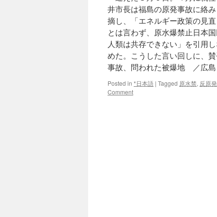
井市長は福島の原発事故に絡み
摘し、「エネルギー政策の見直
とは言わず、原水爆禁止日本国
人類は共存できない」を引用し
めた。こうした言い回しに、賛
事故、問われた被爆地 ／広島
Posted in
*日本語
|
Tagged
原水禁
,
反原発
Comment