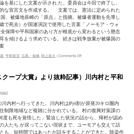
論を基にした文案が示され た。委員会は今回で終了し、
法
案
的な宣言文を作成する。 文案では、憲法に定められた
に
 国、被爆地長崎の「原点」と指摘。被爆者運動を先導し
言
歳で死去）が国連演説で使用した言葉「ノーモア・ウォ
及
へ
安全保障や平和国家のあり方が根底から変わるという懸念
via
耳を傾けるよう求めている。 続きは戦争放棄が被爆国の
産
案
経
ニ
on
器
,
平和宣言
,
広島・長崎
,
田上富久
|
Comments Off
ュ
戦
ー
争
ス
放
スクープ大賞』より抜粋記事）川内村と平和
棄
が
被
epaul
爆
国
の川内村へ行ってきた。川内村は約4割が原発20キロ圏内
の
「原
住制限地域など複雑に分かれている。 村の復興対策課の
点」
の「何度も死を覚悟した」緊迫した状況の話から、帰村が認め
長
の人たち が戻ってこない現状まで、ユーモアも交えて話
崎
市
とも、短時間ではあったが話をすることができた。除染作