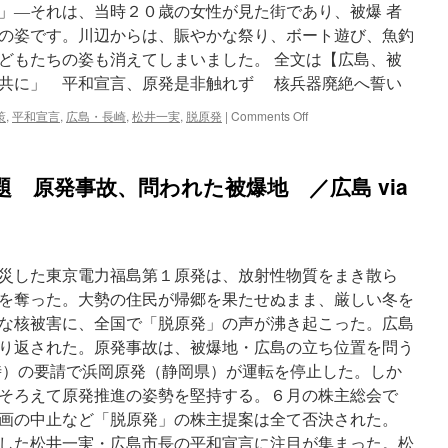
」―それは、当時２０歳の女性が見た街であり、被爆 者
の姿です。川辺からは、賑やかな祭り、ボート遊び、魚釣
どもたちの姿も消えてしまいました。 全文は【広島、被
と共に」 平和宣言、原発是非触れず 核兵器廃絶へ誓い
on
策
,
平和宣言
,
広島・長崎
,
松井一実
,
脱原発
|
Comments Off
【広
島、
被
題 原発事故、問われた被爆地 ／広島 via
爆
か
ら
６
７
災した東京電力福島第１原発は、放射性物質をまき散ら
年】
「震
を奪った。大勢の住民が帰郷を果たせぬまま、厳しい冬を
災
な核被害に、全国で「脱原発」の声が沸き起こった。広島
被
り返された。原発事故は、被爆地・広島の立ち位置を問う
災
者
）の要請で浜岡原発（静岡県）が運転を停止した。しか
と
そろえて原発推進の姿勢を堅持する。６月の株主総会で
共
画の中止など「脱原発」の株主提案は全て否決された。
に」
平
した松井一実・広島市長の平和宣言に注目が集まった。松