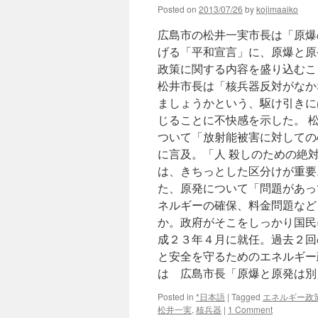
Posted on
2013/07/26
by
kojimaaiko
広島市の松井一実市長は「原爆
げる「平和宣言」に、原爆と原
政策に関する内容を盛り込むこ
松井市長は「核兵器反対がなか
ましょうかという、駆け引きに
じることに不快感を示した。 
ついて「放射能被害に対しての
に言及。「人 殺しのための絶
は、きちっとした区分けが重要
た、原発について「問題があっ
ネルギーの確保、料金問題など
か。政府がそこをしっかり国民
成２３年４月に就任。過去２回
と安全を守るためのエネルギー
は 広島市長「原爆と原発は別
Posted in
*日本語
|
Tagged
エネルギー政
松井一実
,
核兵器
|
1 Comment