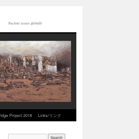
Nuclear issues globally
idge Project 2018
Links/リンク