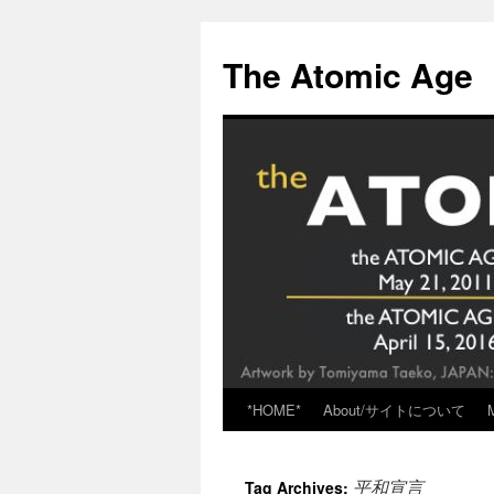
Skip
to
The Atomic Age
content
*HOME*
About/サイトについて
平和宣言
Tag Archives: