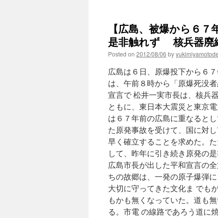
【広島、被爆から６７
是非触れず 核兵器廃絶へ誓
Posted on
2012/08/06
by
yukimiyamotod
広島は６日、原爆投下から６７
は、午前８時から「原爆死没者
宣言で 松井一実市長は、核兵
ともに、東日本大震災と東京電
は６７年前の広島に重なるとし
た原発事故を受けて、国に対し
早く確立することを求めた。た
して、昨年に引き続き原発の是
広島市長が出した平和宣言の全
ちの故郷は、一発の原子爆弾に
大切に守ってきた文化ま でも
もかも無くなっていた。道も無
る。市電 の線路であろう道に