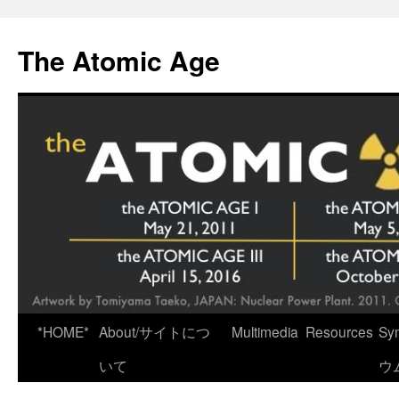
Skip
to
The Atomic Age
content
*HOME*
About/サイトにつ
Multimedia
Resources
Sy
いて
ウ