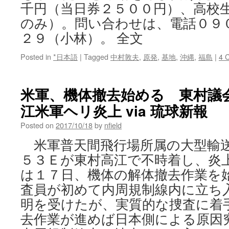
千円（当日券２５００円）、高校
のみ）。問い合わせは、電話０９
２９（小林）。 全文
Posted in
*日本語
|
Tagged
中村敦夫
,
原発
,
基地
,
沖縄
,
福島
|
4 
米軍、機体撤去始める 東村議
江米軍ヘリ炎上 via 琉球新報
Posted on
2017/10/18
by
nfield
米軍普天間飛行場所属の大型輸
５３Ｅが東村高江で不時着し、炎
は１７日、機体の解体撤去作業を
査員が初めて内周規制線内に立ち
明を受けたが、実質的な捜査に着
去作業が進めば日本側による原因