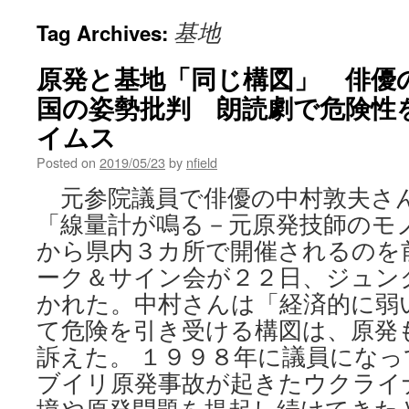
基地
Tag Archives:
原発と基地「同じ構図」 俳優
国の姿勢批判 朗読劇で危険性を告
イムス
Posted on
2019/05/23
by
nfield
元参院議員で俳優の中村敦夫さ
「線量計が鳴る－元原発技師のモ
から県内３カ所で開催されるのを
ーク＆サイン会が２２日、ジュン
かれた。中村さんは「経済的に弱
て危険を引き受ける構図は、原発
訴えた。 １９９８年に議員にな
ブイリ原発事故が起きたウクライ