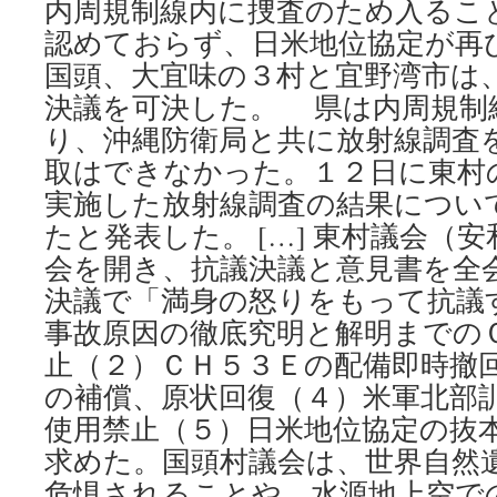
内周規制線内に捜査のため入るこ
認めておらず、日米地位協定が再
国頭、大宜味の３村と宜野湾市は
決議を可決した。 県は内周規制
り、沖縄防衛局と共に放射線調査
取はできなかった。１２日に東村
実施した放射線調査の結果につい
たと発表した。 […] 東村議会（
会を開き、抗議決議と意見書を全
決議で「満身の怒りをもって抗議
事故原因の徹底究明と解明までの
止（２）ＣＨ５３Ｅの配備即時撤
の補償、原状回復（４）米軍北部
使用禁止（５）日米地位協定の抜
求めた。国頭村議会は、世界自然
危惧されることや、水源地上空で