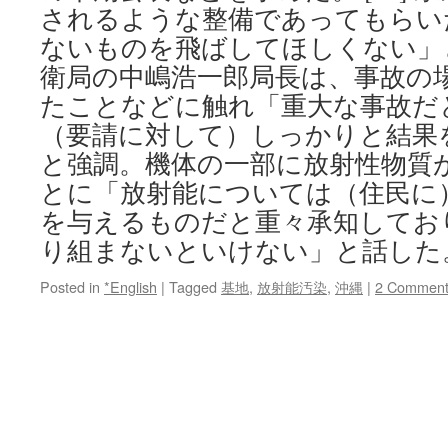
されるような整備であってもらい
ないものを飛ばしてほしくない」
衛局の中嶋浩一郎局長は、事故の
たことなどに触れ「重大な事故だ
（要請に対して）しっかりと結果
と強調。機体の一部に放射性物質
とに「放射能については（住民に
を与えるものだと重々承知してお
り組まないといけない」と話した
Posted in
*English
|
Tagged
基地
,
放射能汚染
,
沖縄
|
2 Comment