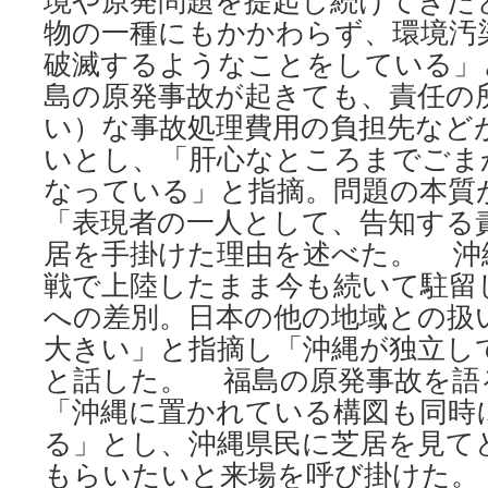
境や原発問題を提起し続けてきた
物の一種にもかかわらず、環境汚
破滅するようなことをしている」
島の原発事故が起きても、責任の
い）な事故処理費用の負担先など
いとし、「肝心なところまでごま
なっている」と指摘。問題の本質
「表現者の一人として、告知する
居を手掛けた理由を述べた。 沖
戦で上陸したまま今も続いて駐留
への差別。日本の他の地域との扱
大きい」と指摘し「沖縄が独立し
と話した。 福島の原発事故を語
「沖縄に置かれている構図も同時
る」とし、沖縄県民に芝居を見て
もらいたいと来場を呼び掛けた。 [