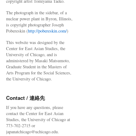
copyright artist Tomiyama Taeko.
The photograph in the sidebar, of a
nuclear power plant in Byron, Illinois,
is copyright photographer Joseph
Pobereskin (
http://pobereskin.com/
)
This website was designed by the
Center for East Asian Studies, the
University of Chicago, and is
administered by Masaki Matsumoto,
Graduate Student in the Masters of
Arts Program for the Social Sciences,
the University of Chicago.
Contact / 連絡先
If you have any questions, please
contact the Center for East Asian
Studies, the University of Chicago at
773-702-2715 or
japanatchicago@uchicago.edu.