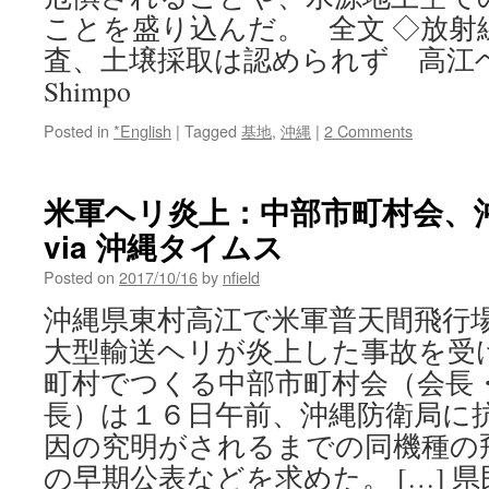
ことを盛り込んだ。 全文 ◇放射
査、土壌採取は認められず 高江ヘリ炎上
Shimpo
Posted in
*English
|
Tagged
基地
,
沖縄
|
2 Comments
米軍ヘリ炎上：中部市町村会、
via 沖縄タイムス
Posted on
2017/10/16
by
nfield
沖縄県東村高江で米軍普天間飛行
大型輸送ヘリが炎上した事故を受
町村でつくる中部市町村会（会長
長）は１６日午前、沖縄防衛局に
因の究明がされるまでの同機種の
の早期公表などを求めた。 […] 