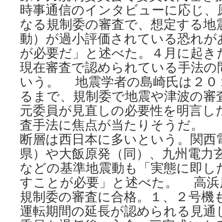
時事通信のインタビューに応じ、
なる規制委の審査で、想定する地
動）が過小評価されている恐れが
が必要だ」と述べた。４月に起き
現在審査で認められている手法の
いう。 地震学者の島崎氏は２０
るまで、規制委で地震や津波の審
元委員が見直しの必要性を明言し
査手法に焦点が当たりそうだ。 [
断層は西日本に多いという。関西
県）や大飯原発（同）、九州電力
などの基準地震動も「実態に即し
すことが必要」と述べた。 高浜
規制委の審査に合格。１、２号機
運転期間の延長が認められる見通