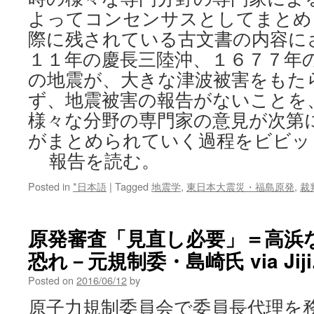
よってコンセンサスとしてまとめ
際に残されている古文書の内容に
１１年の慶長三陸沖、１６７７年
の地震が、大きな津波被害をもた
ず、地震被害の報告がないことを
様々な分野の専門家の意見が次第
がまとめられていく過程をビビ
報告を読む。
Posted in
*日本語
|
Tagged
地震学
,
東日本大震災・福島原発
,
裁
原発審査「見直し必要」＝高浜
恐れ－元規制委・島崎氏 via Jiji
Posted on
2016/06/12
by
原子力規制委員会で委員長代理を