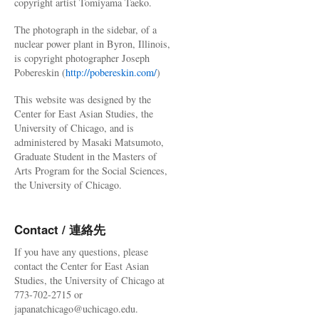
copyright artist Tomiyama Taeko.
The photograph in the sidebar, of a
nuclear power plant in Byron, Illinois,
is copyright photographer Joseph
Pobereskin (
http://pobereskin.com/
)
This website was designed by the
Center for East Asian Studies, the
University of Chicago, and is
administered by Masaki Matsumoto,
Graduate Student in the Masters of
Arts Program for the Social Sciences,
the University of Chicago.
Contact / 連絡先
If you have any questions, please
contact the Center for East Asian
Studies, the University of Chicago at
773-702-2715 or
japanatchicago@uchicago.edu.