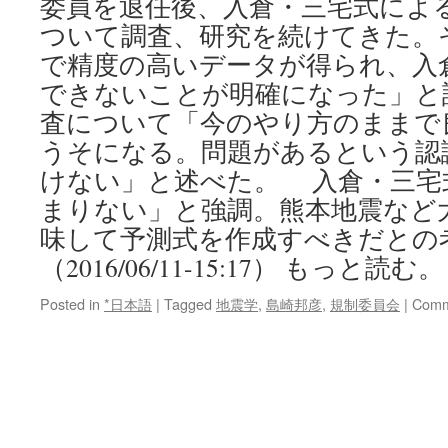
委員を退任後、入倉・三宅式によ
ついて調査、研究を続けてきた。
で精度の高いデータが得られ、入
できないことが明確になった」と
査について「今のやり方のままで
うそになる。問題があるという認
けない」と述べた。 入倉・三宅
まりない」と強調。熊本地震など
味して予測式を作成すべきだとの
（2016/06/11-15:17） もっと読む。
Posted in
*日本語
|
Tagged
地震学
,
島崎邦彦
,
規制委員会
|
Comm