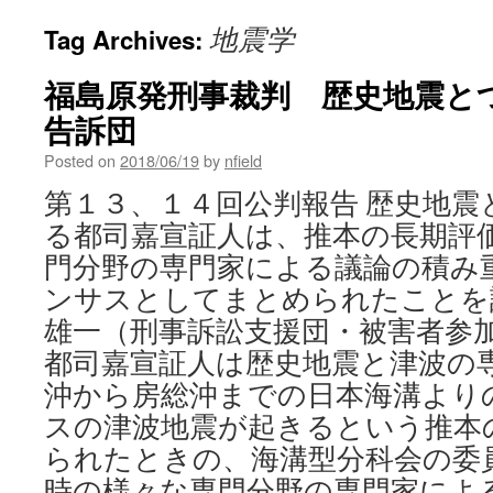
地震学
Tag Archives:
福島原発刑事裁判 歴史地震とつ
告訴団
Posted on
2018/06/19
by
nfield
第１３、１４回公判報告 歴史地震
る都司嘉宣証人は、推本の長期評
門分野の専門家による議論の積み
ンサスとしてまとめられたことを
雄一（刑事訴訟支援団・被害者参加
都司嘉宣証人は歴史地震と津波の
沖から房総沖までの日本海溝より
スの津波地震が起きるという推本
られたときの、海溝型分科会の委
時の様々な専門分野の専門家によ