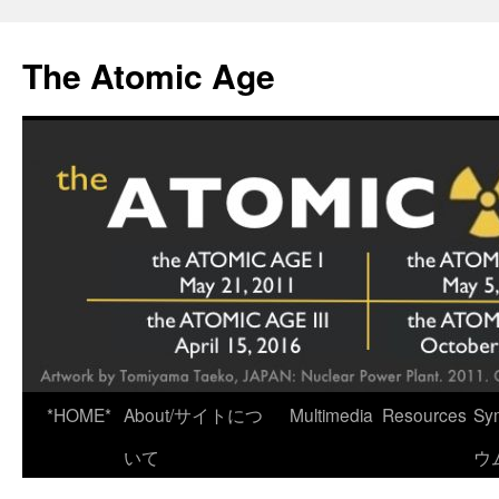
Skip
to
The Atomic Age
content
*HOME*
About/サイトにつ
Multimedia
Resources
Sy
いて
ウ