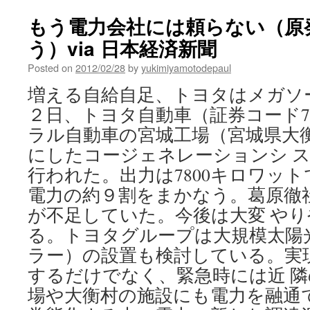
イ
ス
もう電力会社には頼らない（原
原
う）via 日本経済新聞
発、
異
Posted on
2012/02/28
by
yukimiyamotodepaul
常
発
増える自給自足、トヨタはメガソ
生
２日、トヨタ自動車（証券コード7
で
停
ラル自動車の宮城工場（宮城県大
止
にしたコージェネレーションシ 
via
時
行われた。出力は7800キロワッ
事
電力の約９割をまかなう。葛原徹
ド
ッ
が不足していた。今後は大変 や
ト
る。トヨタグループは大規模太陽
コ
ラー）の設置も検討している。実
ム
するだけでなく、緊急時には近 
場や大衡村の施設にも電力を融通