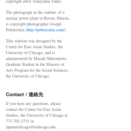
copyright artist Tomiyama Taeko.
The photograph in the sidebar, of a
nuclear power plant in Byron, Illinois,
is copyright photographer Joseph
Pobereskin (
http://pobereskin.com/
)
This website was designed by the
Center for East Asian Studies, the
University of Chicago, and is
administered by Masaki Matsumoto,
Graduate Student in the Masters of
Arts Program for the Social Sciences,
the University of Chicago.
Contact / 連絡先
If you have any questions, please
contact the Center for East Asian
Studies, the University of Chicago at
773-702-2715 or
japanatchicago@uchicago.edu.