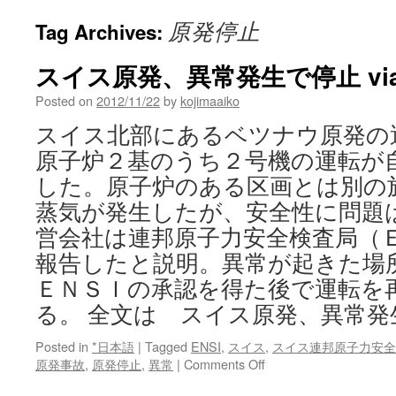
原発停止
Tag Archives:
スイス原発、異常発生で停止 vi
Posted on
2012/11/22
by
kojimaaiko
スイス北部にあるベツナウ原発の
原子炉２基のうち２号機の運転が
した。原子炉のある区画とは別の
蒸気が発生したが、安全性に問題
営会社は連邦原子力安全検査局（
報告したと説明。異常が起きた場
ＥＮＳＩの承認を得た後で運転を
る。 全文は スイス原発、異常発
Posted in
*日本語
|
Tagged
ENSI
,
スイス
,
スイス連邦原子力安全
on
原発事故
,
原発停止
,
異常
|
Comments Off
ス