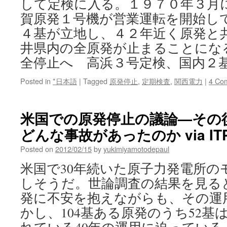
して定検に入る。１９７０年３月
戦
う）
賀原発１号機が営業運転を開始し
via
４基が立地し、４２年近く原発と
日
本
井県内の全原発が止まることにな
経
全停止へ 高浜３号定検、国内２
済
新
Posted in
*日本語
|
Tagged
原発停止
,
定期検査
,
関西電力
|
4 Co
聞
米国での原発停止の議論—その後 
どんな事故があったのか via ITP
Posted on
2012/02/15
by
yukimiyamotodepaul
米国で30年続いた原子力発電所の
しそうだ。世論調査の結果を見る
発に不安を抱えながらも、その運
かし、104基ある原発のうち52基