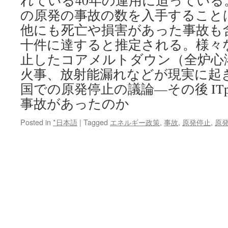
れている40年の運用に迫っている。
の原発の事故の数を入手すること
他にも死亡や損害があった事故も
十件に達すると推定される。様々
止したコアメルトダウン（全炉心
火事、放射能漏れなどが現実に起
国での原発停止の議論—その後 ITp
事故があったのか
Posted in
*日本語
|
Tagged
エネルギー政策
,
事故
,
原発停止
,
原