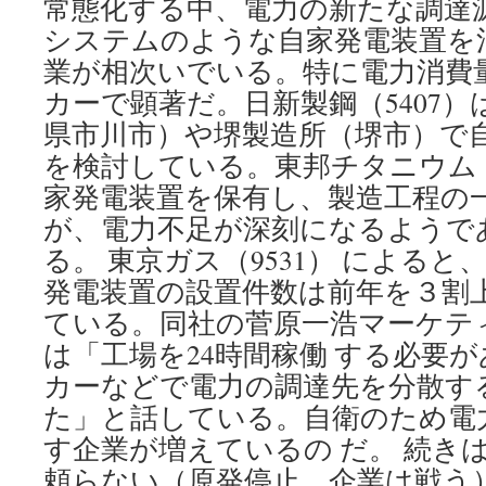
常態化する中、電力の新たな調達
システムのような自家発電装置を
業が相次いでいる。特に電力消費
カーで顕著だ。日新製鋼（5407
県市川市）や堺製造所（堺市）で
を検討している。東邦チタニウム（
家発電装置を保有し、製造工程の
が、電力不足が深刻になるようで
る。 東京ガス（9531） による
発電装置の設置件数は前年を３割
ている。同社の菅原一浩マーケテ
は「工場を24時間稼働 する必要
カーなどで電力の調達先を分散す
た」と話している。自衛のため電
す企業が増えているの だ。 続き
頼らない（原発停止、企業は戦う