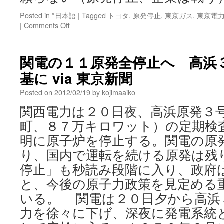
Posted in
*日本語
|
Tagged
トヨタ
,
原発停止
,
東京ガス
,
東京電
on
|
Comments Off
も
う
電
関電の１１原発全停止へ 高浜
力
基に via 東京新聞
会
社
Posted on
2012/02/19
by
kojimaaiko
に
は
関西電力は２０日夜、高浜原発３
頼
町、８７万キロワット）の定期検
ら
な
明に原子炉を停止する。関電の原
い
り、国内で運転を続ける原発は残
（原
発
停止」も秒読み段階に入り、政府
停
と、今後の原子力政策を見定める
止、
企
いる。 関電は２０日夕から高浜
業
力を徐々に下げ、深夜に発電系統
は