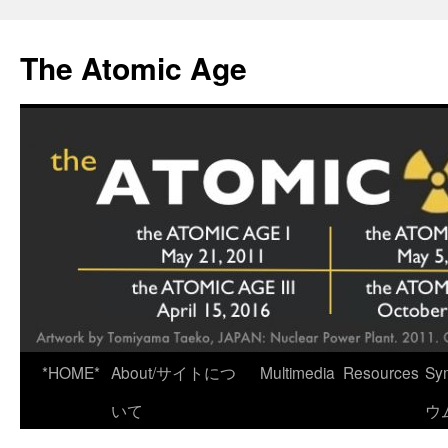
Skip
to
The Atomic Age
content
*HOME*
About/サイトにつ
Multimedia
Resources
Sy
いて
ウ