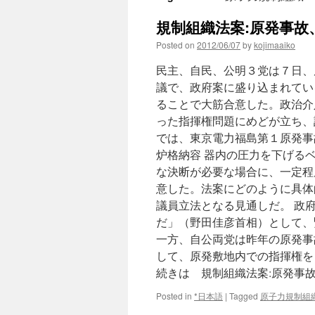
規制組織法案:原発事故、
Posted on
2012/06/07
by
kojimaaiko
民主、自民、公明３党は７日、
議で、政府案に盛り込まれてい
ることで大筋合意した。政治介
った指揮権問題にめどが立ち、
では、東京電力福島第１原発事
炉格納容 器内の圧力を下げる
な決断が必要な場合に、一定程
意した。法案にどのように具体
議員立法となる見通しだ。 政
だ」（野田佳彦首相）として、
一方、自公両党は昨年の原発事
して、原発敷地内での指揮権を
続きは 規制組織法案:原発事
Posted in
*日本語
|
Tagged
原子力規制組