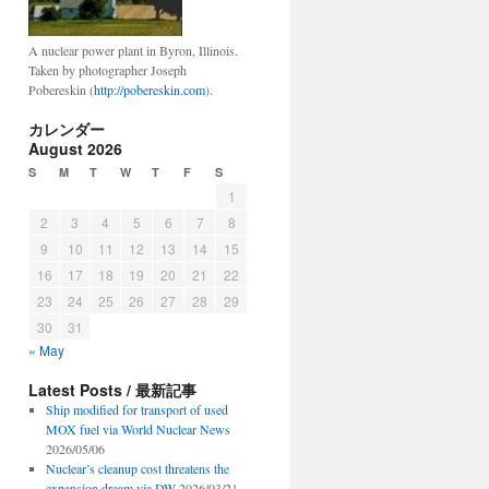
A nuclear power plant in Byron, Illinois.
Taken by photographer Joseph
Pobereskin (
http://pobereskin.com
).
カレンダー
August 2026
S
M
T
W
T
F
S
1
2
3
4
5
6
7
8
9
10
11
12
13
14
15
16
17
18
19
20
21
22
23
24
25
26
27
28
29
30
31
« May
Latest Posts / 最新記事
Ship modified for transport of used
MOX fuel via World Nuclear News
2026/05/06
Nuclear’s cleanup cost threatens the
expansion dream via DW
2026/03/21