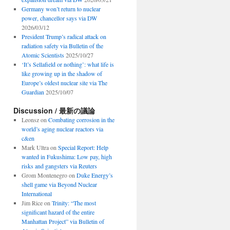
Germany won’t return to nuclear
power, chancellor says via DW
2026/03/12
President Trump’s radical attack on
radiation safety via Bulletin of the
Atomic Scientists
2025/10/27
‘It’s Sellafield or nothing’: what life is
like growing up in the shadow of
Europe’s oldest nuclear site via The
Guardian
2025/10/07
Discussion / 最新の議論
Leonsz
on
Combating corrosion in the
world’s aging nuclear reactors via
c&en
Mark Ultra
on
Special Report: Help
wanted in Fukushima: Low pay, high
risks and gangsters via Reuters
Grom Montenegro
on
Duke Energy’s
shell game via Beyond Nuclear
International
Jim Rice
on
Trinity: “The most
significant hazard of the entire
Manhattan Project” via Bulletin of