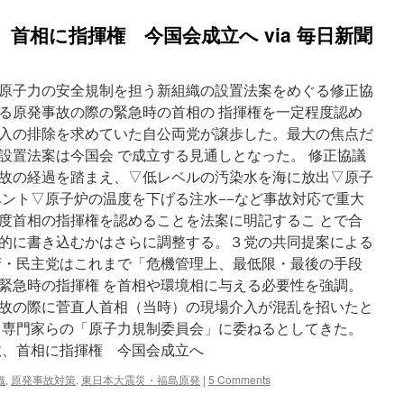
首相に指揮権 今国会成立へ via 毎日新聞
原子力の安全規制を担う新組織の設置法案をめぐる修正協
る原発事故の際の緊急時の首相の 指揮権を一定程度認め
入の排除を求めていた自公両党が譲歩した。最大の焦点だ
設置法案は今国会 で成立する見通しとなった。 修正協議
故の経過を踏まえ、▽低レベルの汚染水を海に放出▽原子
ベント▽原子炉の温度を下げる注水−−など事故対応で重大
度首相の指揮権を認めることを法案に明記するこ とで合
的に書き込むかはさらに調整する。３党の共同提案による
府・民主党はこれまで「危機管理上、最低限・最後の手段
緊急時の指揮権 を首相や環境相に与える必要性を強調。
故の際に菅直人首相（当時）の現場介入が混乱を招いたと
 専門家らの「原子力規制委員会」に委ねるとしてきた。
故、首相に指揮権 今国会成立へ
織
,
原発事故対策
,
東日本大震災・福島原発
|
5 Comments