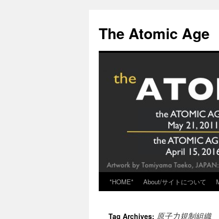
Skip
to
The Atomic Age
content
*HOME*
About/サイトについて
原子力規制組織
Tag Archives: