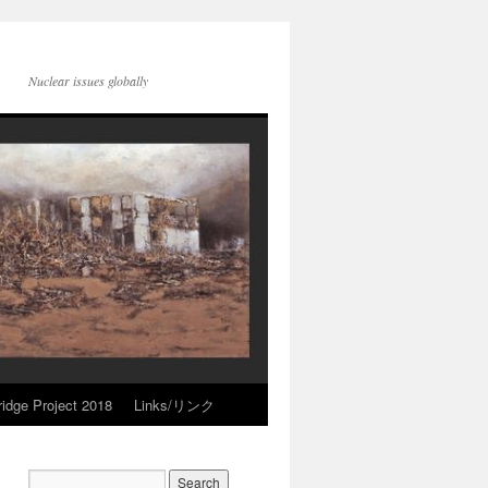
Nuclear issues globally
idge Project 2018
Links/リンク