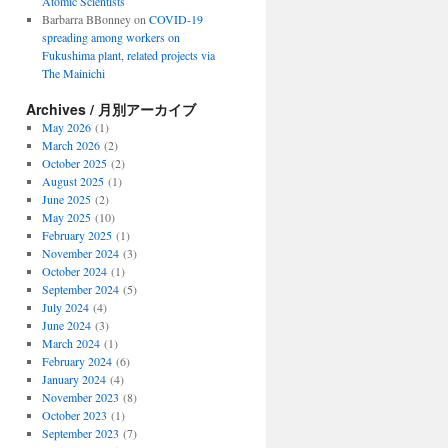
Atomic Scientists
Barbarra BBonney
on
COVID-19
spreading among workers on
Fukushima plant, related projects via
The Mainichi
Archives / 月別アーカイブ
May 2026
(1)
March 2026
(2)
October 2025
(2)
August 2025
(1)
June 2025
(2)
May 2025
(10)
February 2025
(1)
November 2024
(3)
October 2024
(1)
September 2024
(5)
July 2024
(4)
June 2024
(3)
March 2024
(1)
February 2024
(6)
January 2024
(4)
November 2023
(8)
October 2023
(1)
September 2023
(7)