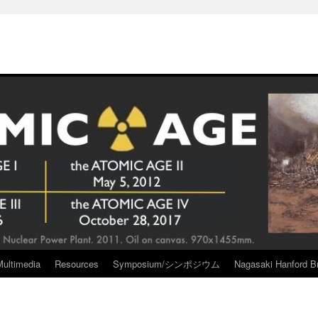
Multimedia
Resources
Symposium/シンポジウム
Nagasaki Hanford Br