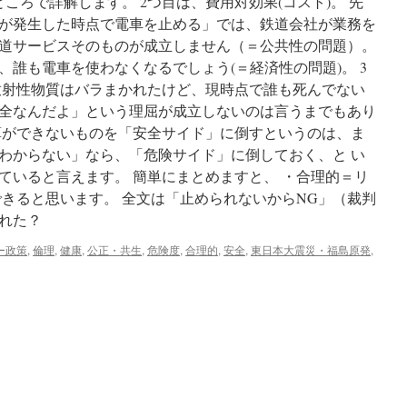
ところで詳解します。 2つ目は、費用対効果(コスト)。 先
向
が発生した時点で電車を止める」では、鉄道会社が業務を
か
道サービスそのものが成立しません（＝公共性の問題）。
い
合
ば、誰も電車を使わなくなるでしょう(＝経済性の問題)。 3
う
放射性物質はバラまかれたけど、現時点で誰も死んでない
か」
全なんだよ」という理屈が成立しないのは言うまでもあり
via
Christian
算ができないものを「安全サイド」に倒すというのは、ま
Today
わからない」なら、「危険サイド」に倒しておく、と い
ていると言えます。 簡単にまとめますと、 ・合理的＝リ
できると思います。 全文は「止められないからNG」（裁判
れた？
ー政策
,
倫理
,
健康
,
公正・共生
,
危険度
,
合理的
,
安全
,
東日本大震災・福島原発
,