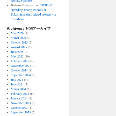
Atomic Scientists
Barbarra BBonney
on
COVID-19
spreading among workers on
Fukushima plant, related projects via
The Mainichi
Archives / 月別アーカイブ
May 2026
(1)
March 2026
(2)
October 2025
(2)
August 2025
(1)
June 2025
(2)
May 2025
(10)
February 2025
(1)
November 2024
(3)
October 2024
(1)
September 2024
(5)
July 2024
(4)
June 2024
(3)
March 2024
(1)
February 2024
(6)
January 2024
(4)
November 2023
(8)
October 2023
(1)
September 2023
(7)