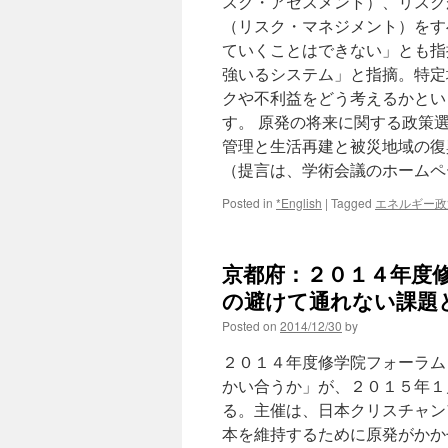
スク・アセスメント）、リスク
（リスク・マネジメント）をす
ていくことはできない」とも指
強いるシステム」と指摘。特定
クや不利益をどう考えるかとい
す。 原発の将来に関する政策
管理と生活再建と被災地域の復
（提言は、学術会議のホーム
Posted in
*English
|
Tagged
エネルギー政
京都府：２０１４年度
の避けて通れない課題とどう向
Posted on
2014/12/30
by
２０１４年度修学院フォーラム
かい合うか」が、２０１５年１
る。主催は、日本クリスチャン
本を維持するために原発がかか