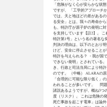
「危険がなく心が安らかな状態
ですが、 「工学的アプローチ
では、天と地ほどの差があるの
る安全」とは、我々の寿命から
も、特許庁が原子炉の発明に対
を支持しています【註2】。 
特許第1号」という名の著名な
判決の理由は、以下のとおり明
けど、安全に停止させることが
特許を与えられる？ ・我が国
できない発明」とされている。
き、行政と司法当局により特許
のです。 （中略） ALARAの原則とは、
「合理的に可能な限り低く」の
われることが多いです。 問題は
諸説あるようですが、概ね3つ
度（リスク）。 これは危険の
死亡事故を起こす電車」は論外