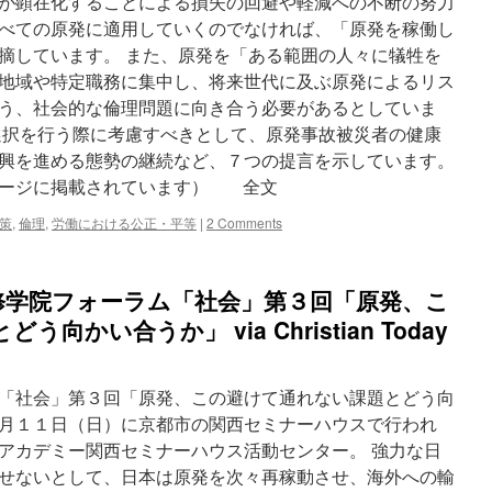
が顕在化することによる損失の回避や軽減への不断の努力
べての原発に適用していくのでなければ、「原発を稼働し
摘しています。 また、原発を「ある範囲の人々に犠牲を
地域や特定職務に集中し、将来世代に及ぶ原発によるリス
う、社会的な倫理問題に向き合う必要があるとしていま
選択を行う際に考慮すべきとして、原発事故被災者の健康
興を進める態勢の継続など、７つの提言を示しています。
ページに掲載されています） 全文
策
,
倫理
,
労働における公正・平等
|
2 Comments
修学院フォーラム「社会」第３回「原発、こ
かい合うか」 via Christian Today
「社会」第３回「原発、この避けて通れない課題とどう向
月１１日（日）に京都市の関西セミナーハウスで行われ
アカデミー関西セミナーハウス活動センター。 強力な日
せないとして、日本は原発を次々再稼動させ、海外への輸