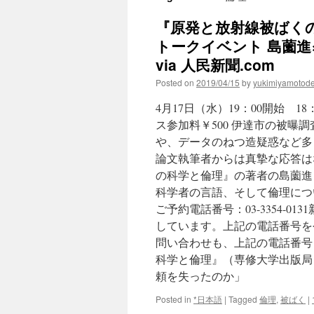
『原発と放射線被ばく
トークイベント 島薗
via 人民新聞.com
Posted on
2019/04/15
by
yukimiyamotod
4月17日（水）19：00開始 
ス参加料￥500 伊達市の被
や、データのねつ造疑惑など多
論文執筆者からは真摯な応答は
の科学と倫理』の著者の島薗進
科学者の言語、そして倫理につ
ご予約電話番号：03-3354-01
しています。上記の電話番号を
問い合わせも、上記の電話番号
科学と倫理』（専修大学出版局
頼を失ったのか」
Posted in
*日本語
|
Tagged
倫理
,
被ばく
|