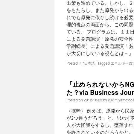
出策も進めている。しかし、２
をもたらし、また原発から出る
れでも原発に依存し続ける必要
理的視点の両面から、この問題
ている。 プログラムは、１１
による発題講演「原発の安全性
学副総長）による発題講演「あ
が大切にしている視点とは－」
Posted in
*日本語
|
Tagged
エネルギー政
「止められないからN
た？via Business Jour
Posted on
2012/10/23
by
yukimiyamotod
（抜粋） 例えば、原発から民家
が2つ違うだろう」と、思わず
人が大怪我をするし、墜落すれ
を許されているのだろうかと。