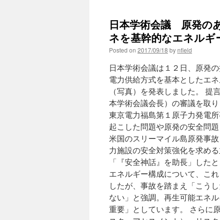
日本学術会議 原発のあ
ネを基幹的なエネルギーに
Posted on
2017/09/18
by
nfield
日本学術会議は１２日、原発の
電力供給方式を基本としたエネ
（写真）を発表しました。 提
本学術会議会長）の審議を取り
東京電力福島第１原子力発電所
起こした問題や原発の安全問題
米国のスリーマイル島原発事故
力施設の安全対策強化を求める
「『安全神話』を助長」したとこ
エネルギー構成について、これ
したが、事故を踏まえ「こうし
ない」と強調。再生可能エネル
重要」としています。 さらに