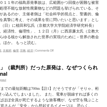
０１１年の福島原発事故は、広範囲かつ回復が困難な被害
処理不能な放射性廃棄物などの問題も挙げられている。そ
があるのか、主催者側は「社会科学的視点と、聖書的、倫
を真摯に考え、その成果を世に問いたいと思います」とし
日（日）に植田和弘氏（京都大学大学院経済学研究科長）
、経済性、倫理性」、１２日（月）に西原廉太氏（立教大
らゆる核から解放された世界の実現のために－世界の教会
、ほか。 もっと読む。
on
策
,
京都府
,
倫理
,
宗教
,
経済
|
Comments Off
京
都
府：
G」（裁判所）だった原発は、なぜつくられ
２
０
nal
１
epaul
４
年
までの最短距離は700m【註1】だそうですが「そりゃ、桁
度
修
突っ込んでしまいました。 また、電車が脱線すれば多くの
学
ばほぼ全員が死亡するような旅客機が、なぜ空を飛ぶこと
院
 皆さんが「安全」から想起するイメージは、恐らく、
フ