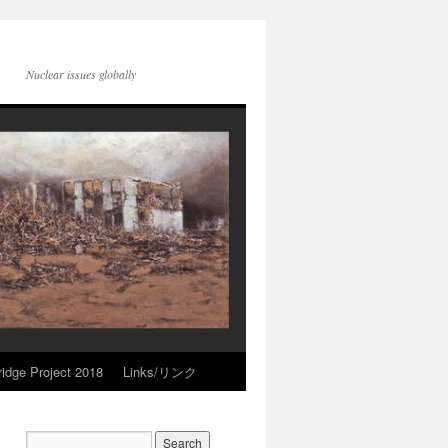
Nuclear issues globally
idge Project 2018
Links/リンク