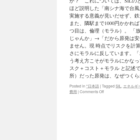
か？ これについては、SILの
ほど説明した「南シナ海で台風
実施する意義が見いだせず、鉄
また、隣駅まで1000円かかれ
つ目は、倫理（モラル）。 「
じゃんか」→「だから原発は安
ません。現 時点でリスクを計
さにモラルに反しています。「
う考え方こそがモラルにかなっ
スク＋コスト＋モラル と記述
所）だった原発は、なぜつくら
Posted in
*日本語
|
Tagged
SIL
,
エネルギ
on
費用
|
Comments Off
「止
め
ら
れ
な
い
か
ら