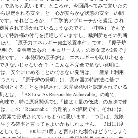
ォ
」であると思います。ところが、今回調べてみて驚いたの
ー
から規定される安全」と「心が安らかな状態の安全」の間
ラ
です。それどころか、「工学的アプローチから規定 され
ム
「社
逆算されて導かれているようなのです。 （中略） そもそ
会」
して特許権の付与を拒絶していますし、裁判所もその判断
第
これが、「原子力エネルギー発生装置事件」です。「原子炉
３
回
発明で、発明者はあの「キュリー夫人」の長女ほか2名です
「原
快です。 ・本発明の原子炉は、エネルギーを取り出せる
発、
できないじゃないか？ ・こんな不完全で危ない発明に、
こ
の
では、安全に止めることのできない発明は、「産業上利用
避
 つまり、「原子炉の発明」は、我が国の特許法に基づ
け
発明とすることを拒絶され、未完成発明と認定されている
て
通
「AS Low As Reasonable Achievable」の略で、
れ
意味で、特に原発関係では「被ばく量の低減」の意味で使
な
、この「Reasonable＝合理的」の解釈です。それには、
い
課
の要素で形成されているように思います。 1つ目は、危険
題
発生する確率と言ってもよいかもしれません。「3日に1度
と
としても、「100年に1度」と言われた場合はどうでしょう
ど
う