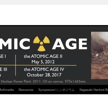
Multimedia
Resources
Symposium/シンポジウム
Nagasaki Hanford Br