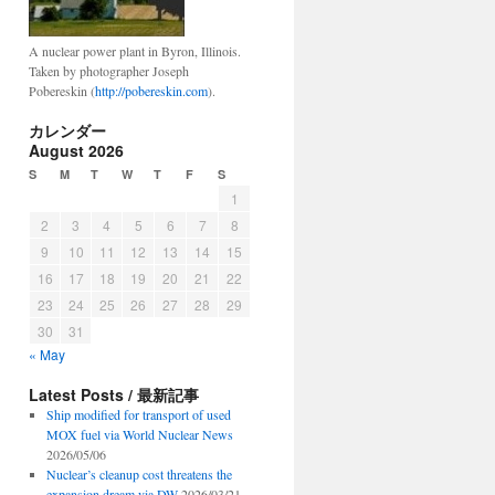
A nuclear power plant in Byron, Illinois.
Taken by photographer Joseph
Pobereskin (
http://pobereskin.com
).
カレンダー
August 2026
S
M
T
W
T
F
S
1
2
3
4
5
6
7
8
9
10
11
12
13
14
15
16
17
18
19
20
21
22
23
24
25
26
27
28
29
30
31
« May
Latest Posts / 最新記事
Ship modified for transport of used
MOX fuel via World Nuclear News
2026/05/06
Nuclear’s cleanup cost threatens the
expansion dream via DW
2026/03/21