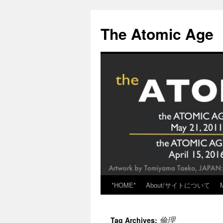
Skip
to
The Atomic Age
content
*HOME*
About/サイトについて
倫理
Tag Archives: