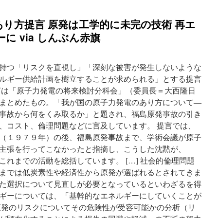
り方提言 原発は工学的に未完の技術 再エ
 via しんぶん赤旗
持つ「リスクを直視し」「深刻な被害が発生しないような
ルギー供給計画を樹立することが求められる」とする提言
言は「原子力発電の将来検討分科会」（委員長＝大西隆日
まとめたもの。「我が国の原子力発電のあり方について―
事故から何をくみ取るか」と題され、福島原発事故の引き
、コスト、倫理問題などに言及しています。 提言では、
（１９７９年）の後、福島原発事故まで、学術会議が原子
主張を行ってこなかったと指摘し、こうした沈黙が、
れまでの活動を総括しています。 […] 社会的倫理問題
までは低炭素性や経済性から原発が選ばれるとされてきま
た選択について見直しが必要となっているといわざるを得
ギーについては、「基幹的なエネルギーにしていくことが
原発のリスクについてその危険性が受容可能かの分析（リ