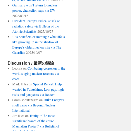
Germany won’t return to nuclear
power, chancellor says via DW
2026/03/12
President Trump’s radical attack on
radiation safety via Bulletin of the
Atomic Scientists
2025/10/27
‘It’s Sellafield or nothing’: what life is
like growing up in the shadow of
Europe’s oldest nuclear site via The
Guardian
2025/10/07
Discussion / 最新の議論
Leonsz
on
Combating corrosion in the
world’s aging nuclear reactors via
c&en
Mark Ultra
on
Special Report: Help
wanted in Fukushima: Low pay, high
risks and gangsters via Reuters
Grom Montenegro
on
Duke Energy’s
shell game via Beyond Nuclear
International
Jim Rice
on
Trinity: “The most
significant hazard of the entire
Manhattan Project” via Bulletin of