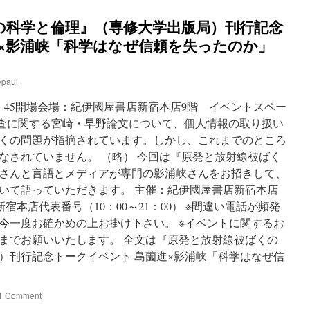
の科学と倫理』（専修大学出版局）刊行記念
進×影浦峡「科学はなぜ信頼を失ったのか」
epaul
18：45開場会場：紀伊國屋書店新宿本店9階 イベントスペー
曝調査に関する宮崎・早野論文について、個人情報の取り扱い
くの問題が指摘されています。しかし、これまでのところ
なされていません。 （略） 今回は『原発と放射線被ばく
さんと言語とメディアが専門の影浦峡さんをお招きして、
いて語っていただきます。 主催：紀伊國屋書店新宿本店
31新宿本店代表番号（10：00～21：00） ※間違い電話が頻発
今一度お確かめの上お掛け下さい。 ※イベントに関するお
までお願いいたします。 全文は『原発と放射線被ばくの
）刊行記念トークイベント 島薗進×影浦峡「科学はなぜ信
1 Comment