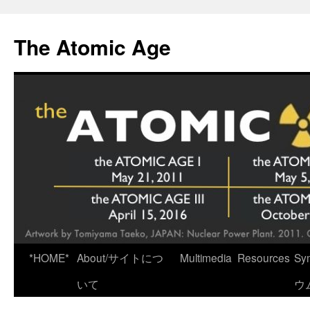
Skip
to
The Atomic Age
content
*HOME*
About/サイトにつ
Multimedia
Resources
Sy
いて
ウ