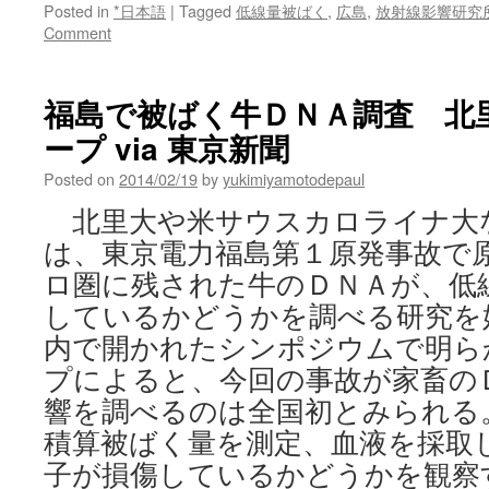
Posted in
*日本語
|
Tagged
低線量被ばく
,
広島
,
放射線影響研究
Comment
福島で被ばく牛ＤＮＡ調査 北
ープ via 東京新聞
Posted on
2014/02/19
by
yukimiyamotodepaul
北里大や米サウスカロライナ大
は、東京電力福島第１原発事故で
ロ圏に残された牛のＤＮＡが、低
しているかどうかを調べる研究を
内で開かれたシンポジウムで明ら
プによると、今回の事故が家畜の
響を調べるのは全国初とみられる。
積算被ばく量を測定、血液を採取
子が損傷しているかどうかを観察