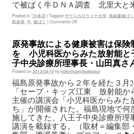
で被ばく牛ＤＮＡ調査 北里大と
Posted in
*日本語
|
Tagged
サウスカロライナ大学
,
低線量被ばく
on
島原発
,
牛
,
被ばく
|
Comments Off
福
島
で
原発事故による健康被害は保険
被
を 小児科医からみた放射能と
ば
く
子中央診療所理事長・山田真さん vi
牛
Ｄ
Posted on
2013/04/19
by
yukimiyamotodepaul
Ｎ
福島原発事故から２年を経た３月2
Ａ
調
「セーブ・キッズ江東 放射能か
査
主催の講演会「小児科医からみた
北
里
ち」が開催された。福島現地で何
大
施してきた、八王子中央診療所理
と
米
講演を載録する。（取材＝編集部
大