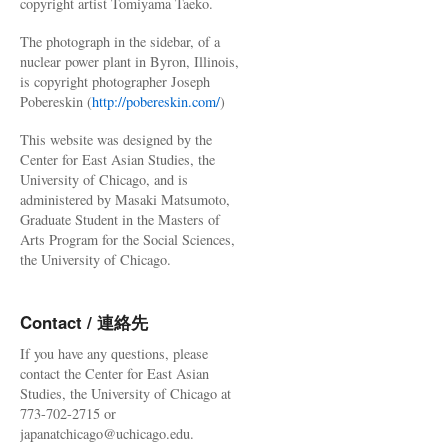
copyright artist Tomiyama Taeko.
The photograph in the sidebar, of a
nuclear power plant in Byron, Illinois,
is copyright photographer Joseph
Pobereskin (
http://pobereskin.com/
)
This website was designed by the
Center for East Asian Studies, the
University of Chicago, and is
administered by Masaki Matsumoto,
Graduate Student in the Masters of
Arts Program for the Social Sciences,
the University of Chicago.
Contact / 連絡先
If you have any questions, please
contact the Center for East Asian
Studies, the University of Chicago at
773-702-2715 or
japanatchicago@uchicago.edu.