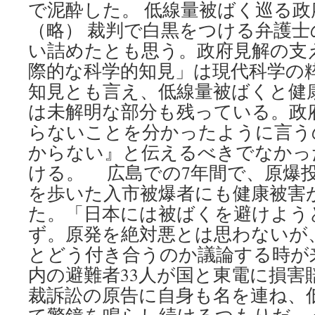
で泥酔した。 低線量被ばく巡る政
（略） 裁判で白黒をつける弁護
い詰めたとも思う。政府見解の支
際的な科学的知見」は現代科学の
知見とも言え、低線量被ばくと健
は未解明な部分も残っている。政
らないことを分かったように言う
からない』と伝えるべきでなかっ
ける。 広島での7年間で、原爆
を歩いた入市被爆者にも健康被害
た。「日本には被ばくを避けよう
ず。原発を絶対悪とは思わないが
とどう付き合うのか議論する時が
内の避難者33人が国と東電に損害
裁訴訟の原告に自身も名を連ね、