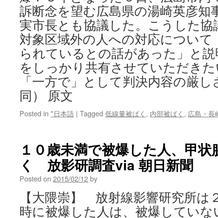
訴断念を望む広島県の湯崎英彦知
実市長とも協議した。こうした協
対象区域外の人への対応について
られているとの話があった」と説
をしっかり共有させていただきた
「一方で」として判決内容の厳し
同） 原文
Posted in
*日本語
|
Tagged
低線量被ばく
,
内部被ばく
,
広島・長
１０歳未満で被爆した人、甲状
く 放影研調査via 朝日新聞
Posted on
2015/02/12
by
【大隈崇】 放射線影響研究所は
時に被爆した人は、被爆していな