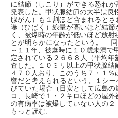
に結節（しこり）ができる恐れが
発表した。甲状腺結節の大半は良
腺がん）も１割ほど含まれるとさ
曝（ひばく）線量が高いほど結節
く、被爆時の年齢が低いほど放射
とが明らかになったという。 同
～１１年、被爆時に１０歳未満で
定されている２６６８人（平均年
査した。１０ミリ以上の甲状腺結
４７０人おり、このうち７・１％
響だと考えられるという。１シー
びていた場合（目安として広島の
ロ、長崎で１・２キロほどの屋外
の有病率は被爆していない人の２
もっと読む。