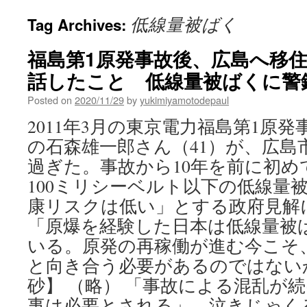
低線量被ばく
Tag Archives:
福島第1原発事故後、広島へ移
話したこと 低線量被ばくに警鐘 
Posted on
2020/11/29
by
yukimiyamotodepaul
2011年3月の東京電力福島第1原
の石森雄一郎さん（41）が、広島
過ぎた。事故から10年を前に初め
100ミリシーベルト以下の低線量
康リスクは低い」とする政府見解
「原爆を経験した日本は低線量被
いる。原発の再稼働が進む今こそ
と向き合う必要があるのではない
砂】 （略） 「事故による混乱が
事は必要とされる」。泣きじゃく