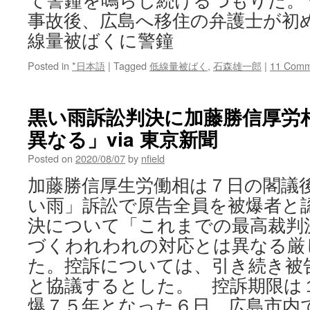
て警鐘を鳴らし続けるつもりだ。 
事故後、広島へ移住の弁護士が初
線量被ばくに警鐘
Posted in
*日本語
|
Tagged
低線量被ばく
,
石森雄一郎
|
11 Comm
黒い雨訴訟判決に加藤勝信厚労
異なる」via 東京新聞
Posted on
2020/08/07
by
nfield
加藤勝信厚生労働相は７日の閣議
い雨」訴訟で原告全員を被爆者と
決について「これまでの最高裁判
づくわれわれの対応とは異なる厳
た。控訴については、引き続き被
と協議するとした。 控訴期限は
爆７５年となった６日、広島市内