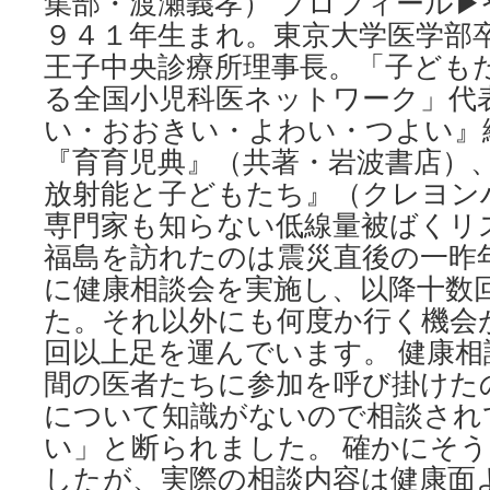
集部・渡瀬義孝） プロフィール▶
の
グ
９４１年生まれ。東京大学医学部
ル
王子中央診療所理事長。「子ども
ー
る全国小児科医ネットワーク」代
プ
via
い・おおきい・よわい・つよい』
東
『育育児典』（共著・岩波書店）
京
新
放射能と子どもたち』（クレヨン
聞
専門家も知らない低線量被ばくリ
福島を訪れたのは震災直後の一昨
に健康相談会を実施し、以降十数
た。それ以外にも何度か行く機会が
回以上足を運んでいます。 健康
間の医者たちに参加を呼び掛けた
について知識がないので相談され
い」と断られました。 確かにそ
したが、実際の相談内容は健康面