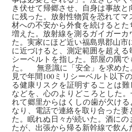
き伏せて帰郷させ、自身は事故と
に残った。放射性物質を恐れてマ
材への不安から外食を続けるとた
増えた。放射線を測るガイガーカ
た。実家にほど近い福島県郡山市
に近づけると、測定範囲を超える毎
シーベルトを指した。部屋の隅で
た。 無意識に「安全」を求めた
見で年間100ミリシーベルト以下
る健康リスクを証明することは難
などを、心のよりどころとした。
れて郷里からはくしの歯が欠ける
なり、電話で連絡を取り合った妻
た。眠れぬ日々が続いた。酒にの
たが、出張から帰る新幹線で飲ん