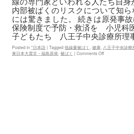
線の専門家といわれる人たち自身
内部被ばくのリスクについて知ら
には驚きました。 続きは原発事
保険制度で予防・救済を 小児科
子どもたち 八王子中央診療所理
Posted in
*日本語
|
Tagged
低線量被ばく
,
健康
,
八王子中央診療
on
東日本大震災・福島原発
,
被ばく
|
Comments Off
原
発
事
故
に
よ
る
健
康
被
害
は
保