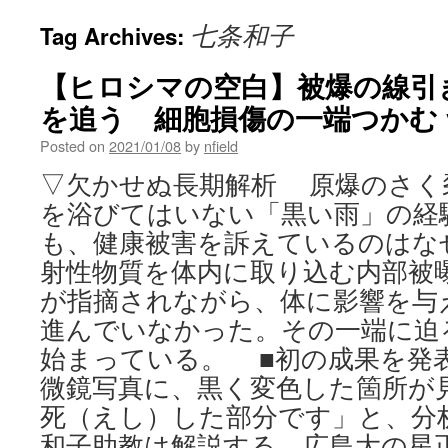
七条和子
Tag Archives:
【ヒロシマの空白】被爆の線引
を追う 細胞損傷の一端つかむ v
Posted on
2021/01/08
by
nfield
▽欠かせぬ長期解析 原爆のさく
を浴びてはいない「黒い雨」の経
も、健康被害を訴えているのはな
射性物質を体内に取り込む内部被
が指摘されながら、体に影響を与
進んでいなかった。その一端に迫
始まっている。 ■初の成果を発
微鏡写真に、黒く変色した箇所が
死（えし）した部分です」と、分
和子助教は解説する。広島大の星