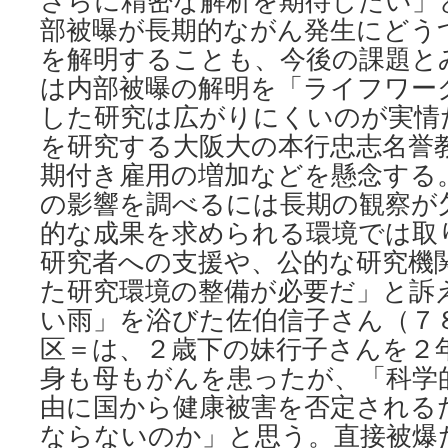
さらに精密な解析を期待したい」
部被曝が長期的ながん発生にどう
を解明することも、今後の課題と
は内部被曝の解明を「ライフワー
した研究は広がりにくいのが実情
を研究する大阪大の本行忠志名誉
期付き雇用の増加などを懸念する
の影響を調べるには長期の観察が
的な成果を求められる環境では取
研究者への支援や、公的な研究機
た研究環境の整備が必要だ」と訴
い雨」を浴びた佐伯信子さん（７
区＝は、２歳下の妹行子さんを２
身も母もがんを患ったが、「科学
由に国から健康被害を否定される
ならないのか」と思う。直接被爆