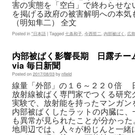
害の実態を「空白」で終わらせな
を掲げる政府の被害解明への本気
（明知隼二） 全文
Posted in
*日本語
|
Tagged
七条和子
,
今西哲二
,
内部被ばく
,
広
内部被ばく影響長期 日露チー
via 毎日新聞
Posted on
2017/08/03
by
nfield
線量「外部」の１６～２２０倍 
放射線被ばく専門家でつくる研究
実験で、放射能を持ったマンガン
内部被ばくしたラットの内臓に、
も異常が見られたことが分かった
地周辺では、人々が粉じんと一緒