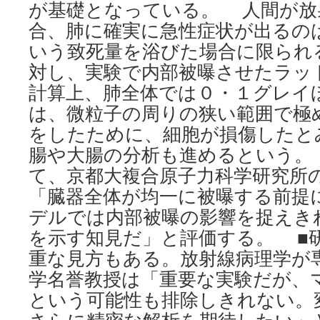
が基礎となっている。 人間が放
合、肺に確実に急性症状が出るの
いう致死量を浴びた場合に限られ
対し、実験で内部被曝させたラッ
計算上、肺全体では０・１グレイ
は、微粒子の周りの狭い範囲で極
をしたために、細胞が損傷したと
腸や大腸の分析も進めるという。
て、京都大複合原子力科学研究所
「臓器全体が均一に被曝する前提
デルでは内部被曝の影響を捉えき
を示す知見だ」と評価する。 ■
重な見方もある。放射線病理学が
学名誉教授は「重要な実験だが、
という可能性も排除しきれない。