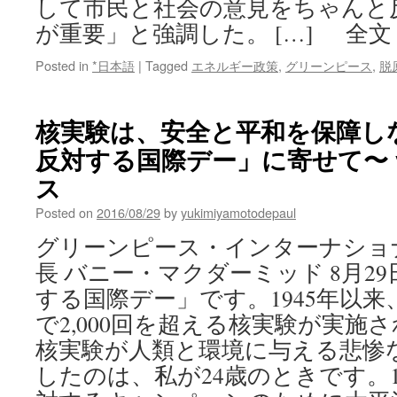
して市民と社会の意見をちゃんと
が重要」と強調した。 […] 全文
Posted in
*日本語
|
Tagged
エネルギー政策
,
グリーンピース
,
脱
核実験は、安全と平和を保障し
反対する国際デー」に寄せて〜 v
ス
Posted on
2016/08/29
by
yukimiyamotodepaul
グリーンピース・インターナショ
長 バニー・マクダーミッド 8月2
する国際デー」です。1945年以来
で2,000回を超える核実験が実施
核実験が人類と環境に与える悲惨
したのは、私が24歳のときです。1