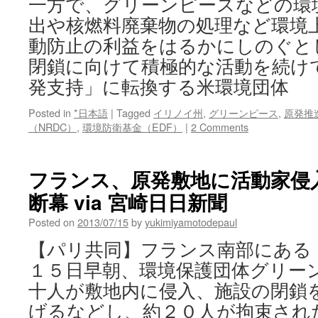
一方で、グリーンピースなどの環
出や核燃料廃棄物の処理など環境
動防止の利益をはるかにしのぐと
閉鎖に向けて積極的な活動を続け
発支持」に転換する米環境団体
Posted in
*日本語
|
Tagged
イリノイ州
,
グリーンピース
,
原発推
（NRDC）
,
環境防衛基金（EDF）
|
2 Comments
フランス、原発敷地に活動家侵
断幕 via 宮崎日日新聞
Posted on
2013/07/15
by
yukimiyamotodepaul
【パリ共同】フランス南部にある
１５日早朝、環境保護団体グリー
十人が敷地内に侵入、施設の閉鎖
げるなどし、約２０人が拘束され