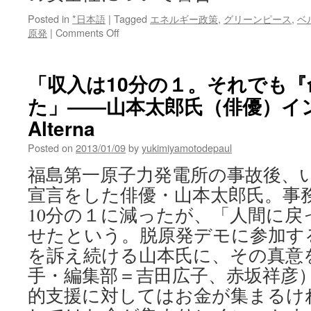
Posted in
*日本語
|
Tagged
エネルギー政策
,
グリーンピース
,
ベ
on
原発
|
Comments Off
グ
リ
ー
「収入は10分の１。それでも
ン
た」――山本太郎氏（俳優）インタ
ピ
ー
Alterna
ス
が、
Posted on
2013/01/09
by
yukimiyamotodepaul
ベ
福島第一原子力発電所の事故後、
ル
ギ
宣言をした俳優・山本太郎氏。事
ー
10分の１に減ったが、「人間に戻
の
原
せたという。脱原発デモに参加す
発
を訴え続ける山本氏に、その真意
の
安
手・編集部＝吉田広子、赤坂祥彦）
全
的支援に対してはお金が集まるけ
性
に