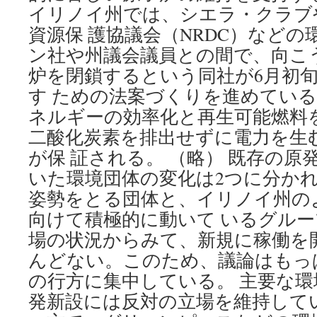
イリノイ州では、シエラ・クラブや
表
via
資源保 護協議会（NRDC）など
Greenpeace
ン社や州議会議員との間で、向こう
炉を閉鎖するという同社が6月初
す ための法案づくりを進めてい
ネルギーの効率化と再生可能燃料
二酸化炭素を排出せずに電力を生
が保 証される。 （略） 既存の
いた環境団体の変化は2つに分か
姿勢をとる団体と、イリノイ州の
向けて積極的に動いて いるグル
場の状況からみて、新規に稼働を
んどない。このため、議論はもっ
の行方に集中している。 主要な
発新設には反対の立場を維持してい