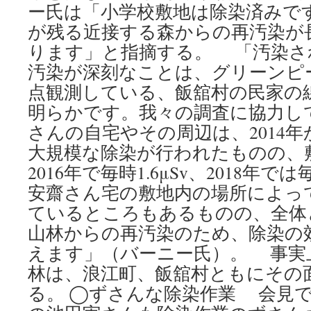
ー氏は「小学校敷地は除染済みで
が残る近接する森からの再汚染が
ります」と指摘する。 「汚染さ
汚染が深刻なことは、グリーンピー
点観測している、飯舘村の民家の
明らかです。我々の調査に協力し
さんの自宅やその周辺は、2014年
大規模な除染が行われたものの、
2016年で毎時1.6μSv、2018年では
安齋さん宅の敷地内の場所によっ
ているところもあるものの、全体
山林からの再汚染のため、除染の
えます」（バーニー氏）。 事実
林は、浪江町、飯舘村ともにその
る。 ◯ずさんな除染作業 会見