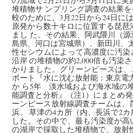
の流域で2月21日から3月11日に
い〜
堆積物サ ンプリング調査の結果
「核
実
較のために、3月22日から24日に
験
原発から数十キロに位置する琵琶
に
反
まし た。その結果、阿武隈川（
対
島県、河口は宮城県）、新田川、
す
る
性セシウムによって高濃度に汚染
国
沿岸 の堆積物の約2,000倍も汚
際
デ
かりました。グリーンピースは、
ー」
ポート『水に沈む放射能：東京電
に
か ら5年 淡水域および海水域の
寄
せ
能調査と分析』（注1）にまとめ発
て〜
ーンピース放射線調査チームは、
via
グ
浜、 草津の4カ所（内、長浜で2
リ
した。その中で、最も汚染度が高
ー
ン
の湖岸で採取した堆積物で、放射
ピ