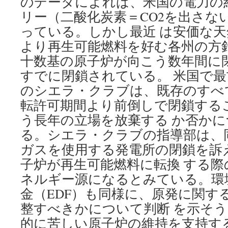
のデータによれば、米国の電力の約
——
福
リー（二酸化炭素＝CO2を出さな
島
っている。しかし最近 は安価な
か
ら
より再生可能燃料を好む各州の方
関
十数基の原子炉が向こう数年間に
西
すでに閉鎖されている。 米国で
へ
の
のシエラ・クラブは、既存のすべ
教
転許可期間より前倒しで閉鎖する
訓、
『水
う長年の立場を放棄する か否か
に
る。シエラ・クラブの指導部は、
沈
む
ガスを使用する発電所の閉鎖を訴
放
子炉が再生可能燃料に転換 する
射
能』
ネルギー源になるとみている。環
レ
金（EDF）も同様に、原発に関す
ポ
ー
整すべきかについて判断 を示そ
ト
的に苦しい原子炉の維持を支持す
発