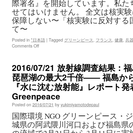
際署名』を開始しています。私た
せてはいけません。 全文は核実
保障しない〜「核実験に反対する
て〜
Posted in
*日本語
|
Tagged
グリーンピース
,
フランス
,
健康
,
兵
on
Comments Off
核
実
験
2016/07/21 放射線調査結果
は、
琵琶湖の最大2千倍—— 福島か
安
全
『水に沈む放射能』レポート発表 
と
平
Greenpeace
和
Posted on
2016/07/21
by
yukimiyamotodepaul
を
保
国際環境 NGO グリーンピース・
障
城県の阿武隈川河口および福島県
し
な