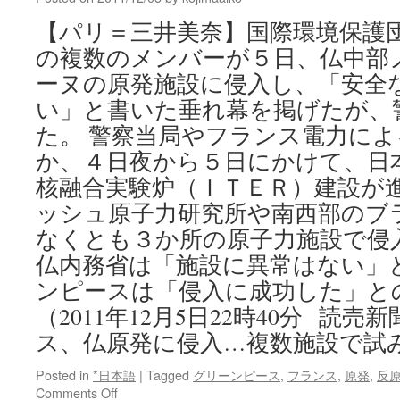
１。
そ
【パリ＝三井美奈】国際環境保護
れ
の複数のメンバーが５日、仏中部
で
も
ーヌの原発施設に侵入し、「安全
『命』
い」と書いた垂れ幕を掲げたが、
を
守
た。 警察当局やフランス電力に
り
か、４日夜から５日にかけて、日
た
か
核融合実験炉（ＩＴＥＲ）建設が
っ
ッシュ原子力研究所や南西部のブ
た」
なくとも３か所の原子力施設で侵
――
山
仏内務省は「施設に異常はない」
本
ンピースは「侵入に成功した」と
太
郎
（2011年12月5日22時40分 読
氏
ス、仏原発に侵入…複数施設で試
（俳
優）
Posted in
*日本語
|
Tagged
グリーンピース
,
フランス
,
原発
,
反
イ
on
Comments Off
ン