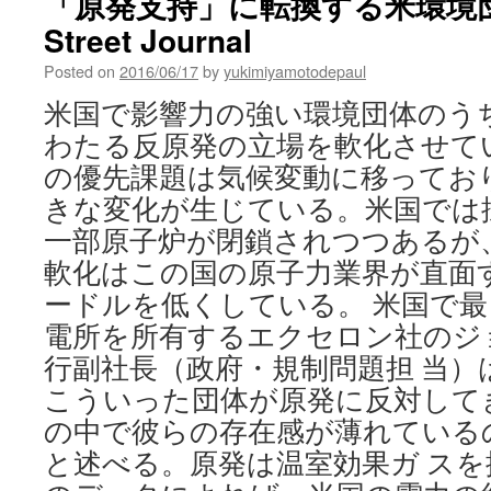
「原発支持」に転換する米環境団体 vi
線
Street Journal
調
査
Posted on
2016/06/17
by
yukimiyamotodepaul
結
果：
米国で影響力の強い環境団体のう
福
わたる反原発の立場を軟化させて
島
の
の優先課題は気候変動に移ってお
川
きな変化が生じている。米国では
岸
の
一部原子炉が閉鎖されつつあるが
汚
軟化はこの国の原子力業界が直面
染、
琵
ードルを低くしている。 米国で
琶
電所を所有するエクセロン社のジ
湖
行副社長（政府・規制問題担 当）
の
最
こういった団体が原発に反対して
大
の中で彼らの存在感が薄れている
2
千
と述べる。原発は温室効果ガ ス
倍