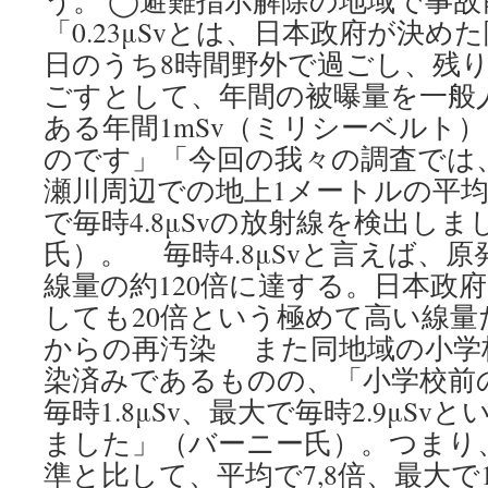
う。 ◯避難指示解除の地域で事故
「0.23μSvとは、日本政府が決め
日のうち8時間野外で過ごし、残り
ごすとして、年間の被曝量を一般
ある年間1mSv（ミリシーベルト
のです」「今回の我々の調査では
瀬川周辺での地上1メートルの平均で
で毎時4.8μSvの放射線を検出し
氏）。 毎時4.8μSvと言えば、
線量の約120倍に達する。日本政
しても20倍という極めて高い線量
からの再汚染 また同地域の小学
染済みであるものの、「小学校前
毎時1.8μSv、最大で毎時2.9μS
ました」（バーニー氏）。つまり
準と比して、平均で7,8倍、最大で