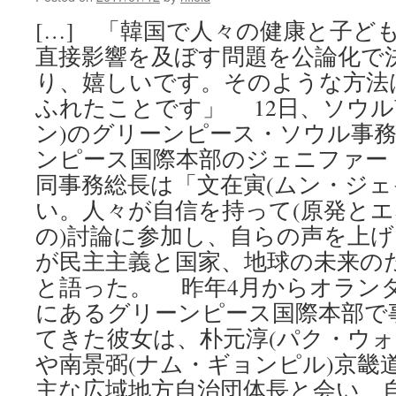
[…] 「韓国で人々の健康と子ど
直接影響を及ぼす問題を公論化で
り、嬉しいです。そのような方法
ふれたことです」 12日、ソウル
ン)のグリーンピース・ソウル事
ンピース国際本部のジェニファー
同事務総長は「文在寅(ムン・ジェ
い。人々が自信を持って(原発と
の)討論に参加し、自らの声を上
が民主主義と国家、地球の未来の
と語った。 昨年4月からオラン
にあるグリーンピース国際本部で
てきた彼女は、朴元淳(パク・ウォ
や南景弼(ナム・ギョンピル)京畿
主な広域地方自治団体長と会い、