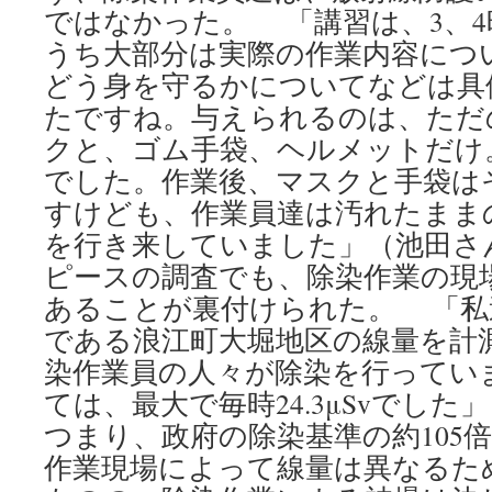
ではなかった。 「講習は、3、
うち大部分は実際の作業内容につ
どう身を守るかについてなどは具
たですね。与えられるのは、ただ
クと、ゴム手袋、ヘルメットだけ
でした。作業後、マスクと手袋は
すけども、作業員達は汚れたまま
を行き来していました」（池田さ
ピースの調査でも、除染作業の現
あることが裏付けられた。 「私
である浪江町大堀地区の線量を計
染作業員の人々が除染を行ってい
ては、最大で毎時24.3μSvでし
つまり、政府の除染基準の約105
作業現場によって線量は異なるた