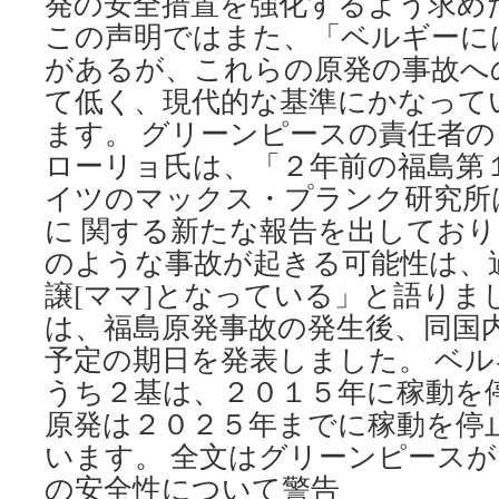
発の安全措置を強化するよう求め
主
この声明ではまた、「ベルギーに
総
会
があるが、これらの原発の事故へ
で
て低く、現代的な基準にかなって
原
発
ます。 グリーンピースの責任者
反
ローリョ氏は、「２年前の福島第
対
イツのマックス・プランク研究所
行
動
に 関する新たな報告を出してお
via
のような事故が起きる可能性は、
Alterna
譲[ママ]となっている」と語りま
は、福島原発事故の発生後、同国
予定の期日を発表しました。 ベ
うち２基は、２０１５年に稼動を
原発は２０２５年までに稼動を停
います。 全文はグリーンピース
の安全性について警告