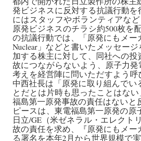
都内で開かれた日立製作所の株主
発ビジネスに反対する抗議行動を
にはスタッフやボランティアなど
原発ビジネスのチラシ約500枚を
の抗議行動では、「原発にもメーカ
Nuclear」などと書いたメッセ
加する株主に対して、同社への投
故につながらないよう、原子力発
考えを経営陣に問いただすよう呼
中西社長は「原発に取り組んでい
とだとは片時も思ったことはない
福島第一原発事故の責任はないと
ピースは、東電福島第一原発の原
日立/GE（米ゼネラル・エレクト
故の責任を求め、『原発にもメー
る署名を本年2月から世界規模で実