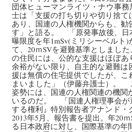
団体ヒューマンライツ・ナウ事務
士は「支援の打ち切りや切り捨て
あり、国連の人権機関からも、勧
す」と語る。 「原発事故後、日
曝限度を年1mSv(ミリシーベルト
て、20ｍSVを避難基準としまし
の住民には、公的な支援はほぼあ
余裕がない限り、自主的な避難は
援は無償の住宅提供でしたが、こ
まいました」（伊藤弁護士）。 
姿勢には、国連の人権関連の機関
いるのだ。 「国連人権理事会が
する権利』特別報告者アナンド・
2013年5月、報告書を提出。年20
る日本政府に対し、国際基準の年間