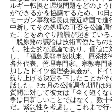
ルギー転換と環境問題をどのよう
ができるかを協議するため、10
モーガン事務総長は最近韓国で進
中断してその処理の可否を公論調
たことをめぐり論議が起きている
「脱原発の議論は技術官僚たちの
く、社会的な議論であり、価値に
し、「福島原発事故以来、原発技
各州代表、倫理専門家、宗教専門
加したドイツ倫理委員会が、ドイ
繰り上げる決定を下したことがそ
話した。3カ月の公論調査期間は
質問に対して彼女は「全く短くな
争は目新しいことではなく、数十
だ。緊急性を考慮し、これまで行