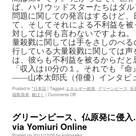
ば、ハリウッドスターたちはダル
問題に関しての発言はするけど、
て、そしてそれによる不利益を被
対しては何も言わないですよね。
量殺戮に関しては手をさしのべる
行している大量殺戮に関しては声
は、彼らも不利益を被るからだと
「収入は10分の１。それでも『命
――山本太郎氏（俳優）インタビ
Posted in
*日本語
|
Tagged
エネルギー政策
,
グリーンピース
,
反
on
福島原発
,
被ばく
|
Comments Off
「収
入
は
グリーンピース、仏原発に侵入
10
via Yomiuri Online
分
の
Posted on
2011/12/05
by
kojimaaiko