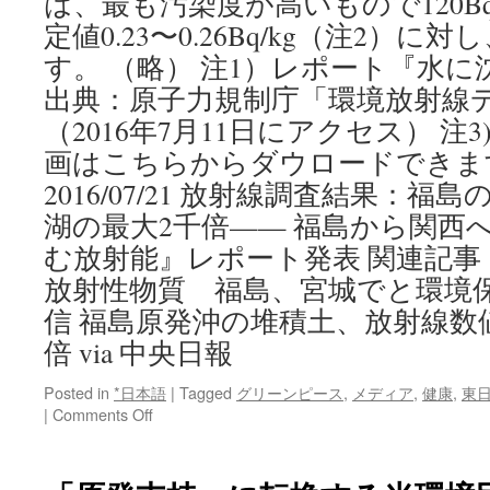
は、最も汚染度が高いもので120Bq/
定値0.23〜0.26Bq/kg（注2）
す。 （略） 注1）レポート『水に
出典：原子力規制庁「環境放射線
（2016年7月11日にアクセス） 注
画はこちらからダウロードできま
2016/07/21 放射線調査結果：
湖の最大2千倍—— 福島から関西
む放射能』レポート発表 関連記事
放射性物質 福島、宮城でと環境保護
信 福島原発沖の堆積土、放射線数
倍 via 中央日報
Posted in
*日本語
|
Tagged
グリーンピース
,
メディア
,
健康
,
東
on
|
Comments Off
2016/07/21
放
射