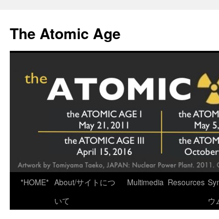
Skip
to
The Atomic Age
content
*HOME*
About/サイトにつ
Multimedia
Resources
Sy
いて
ウ