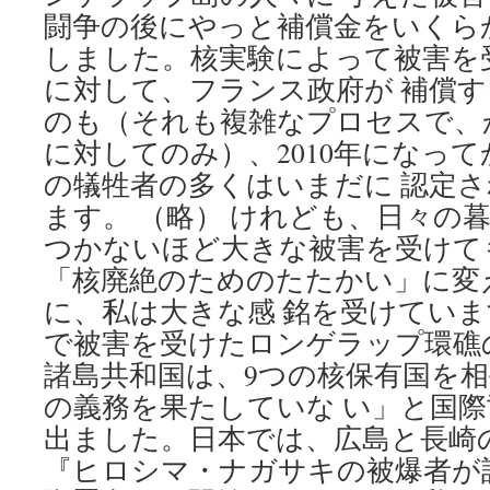
闘争の後にやっと補償金をいくら
しました。核実験によって被害を
に対して、フランス政府が 補償
のも（それも複雑なプロセスで、
に対してのみ）、2010年になっ
の犠牲者の多くはいまだに 認定
ます。 （略） けれども、日々の
つかないほど大きな被害を受けて
「核廃絶のためのたたかい」に変
に、私は大きな感 銘を受けてい
で被害を受けたロンゲラップ環礁
諸島共和国は、9つの核保有国を
の義務を果たしていな い」と国
出ました。日本では、広島と長崎
『ヒロシマ・ナガサキの被爆者が