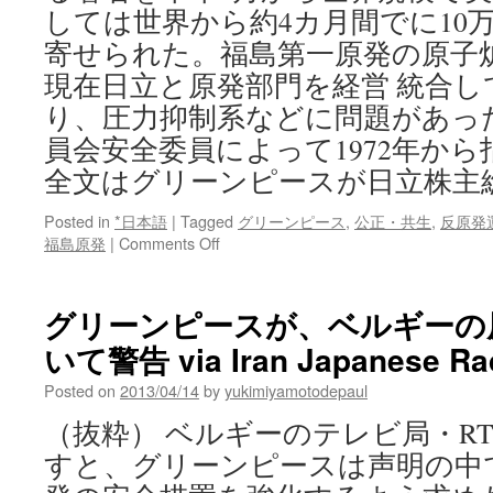
しては世界から約4カ月間でに10
寄せられた。福島第一原発の原子炉の型
現在日立と原発部門を経営 統合し
り、圧力抑制系などに問題があっ
員会安全委員によって1972年か
全文はグリーンピースが日立株主
Posted in
*日本語
|
Tagged
グリーンピース
,
公正・共生
,
反原発
on
福島原発
|
Comments Off
グ
リ
ー
グリーンピースが、ベルギーの
ン
いて警告 via Iran Japanese Ra
ピ
ー
Posted on
2013/04/14
by
yukimiyamotodepaul
ス
が
（抜粋） ベルギーのテレビ局・R
日
すと、グリーンピースは声明の中
立
株