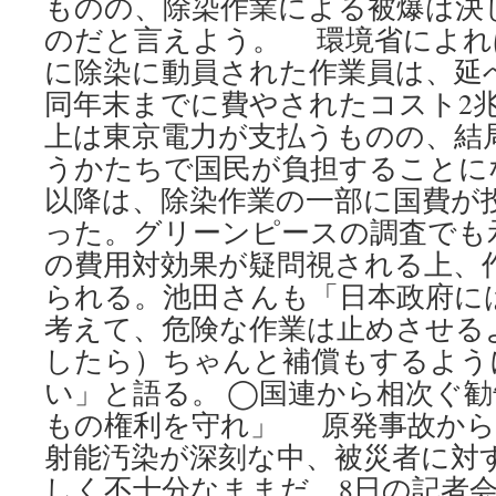
ものの、除染作業による被爆は決
のだと言えよう。 環境省によれば
に除染に動員された作業員は、延べ
同年末までに費やされたコスト2兆6
上は東京電力が支払うものの、結
うかたちで国民が負担することにな
以降は、除染作業の一部に国費が
った。グリーンピースの調査でも
の費用対効果が疑問視される上、
られる。池田さんも「日本政府に
考えて、危険な作業は止めさせる
したら）ちゃんと補償もするよう
い」と語る。 ◯国連から相次ぐ
もの権利を守れ」 原発事故から
射能汚染が深刻な中、被災者に対
しく不十分なままだ。8日の記者