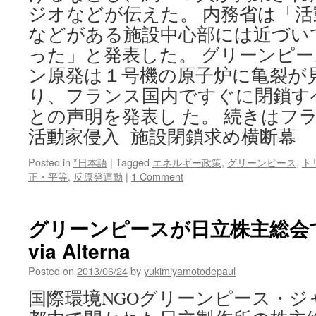
ジオなどが伝えた。 内務省は「
などがある施設中心部には近づい
った」と発表した。 グリーンピ
ン原発は１号機の原子炉に亀裂が
り、フランス国内ですぐに閉鎖す
との声明を発表し た。 続きはフ
活動家侵入 施設閉鎖求め横断幕
Posted in
*日本語
|
Tagged
エネルギー政策
,
グリーンピース
,
ト
正・平等
,
反原発運動
|
1 Comment
グリーンピースが日立株主総会
via Alterna
Posted on
2013/06/24
by
yukimiyamotodepaul
国際環境NGOグリーンピース・ジャ