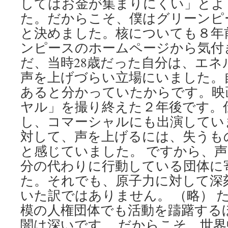
してはお金が集まりにくい」とよ
つ
た。だからこそ、僕はグリーンピ
い
と決めました。核についても８年
て
警
ンピースのホームページから気付
告
だ、当時28歳だった自分は、エネ
via
Iran
声を上げづらい立場にいました。
Japanese
あると分かっていたからです。映
Radio
ヤル」を撮り終えた２年後です。
し、コマーシャルにも出演してい
対して、声を上げるには、失うも
と感じていました。 ですから、
分の代わりに行動している団体に
た。それでも、原子力に対して深
いた訳ではありません。 （略） 
模の人権団体でも活動を躊躇する
闇は深いです。 だからこそ、世