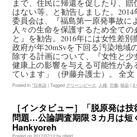
まで、住民に帰還を促したり、賠
はない等、と勧告しました。201
委員会は、『福島第一原発事故に
人々の生命を保護するため全ての
と』を勧告。2016年には女性差
政府が年20mSvを下回る汚染地域
除する計画について、『女性と少
健康上の影響を与える可能性があ
ています」（伊藤弁護士）。 全文
Posted in
*日本語
|
Tagged
グリーンピース
,
人権
,
労働
,
除染
|
2
［インタビュー］「脱原発は技
問題…公論調査期限３カ月は短くな
Hankyoreh
Posted on
2017/07/12
by
nfield