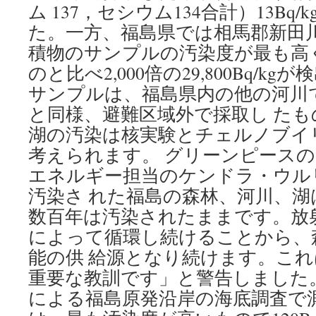
ム 137，セシウム134合計）13Bq
ー
ス
た。一方、福島県では相馬郡新田
積物のサンプルの汚染度が最も高
のと比べ2,000倍の29,800Bq/k
サンプルは、福島県内の他の河川
と同様、避難区域外で採取し た
湖の汚染は核実験とチェルノブイ
考えられます。 グリーンピース
エネルギー担当のケンドラ・ウル
汚染さ れた福島の森林、河川、湖
数百年は汚染されたままです。放
によって循環し続けることから、
能の供 給源となり続けます。こ
重要な教訓です」と警告しました
による福島原発沿岸の海底調査で