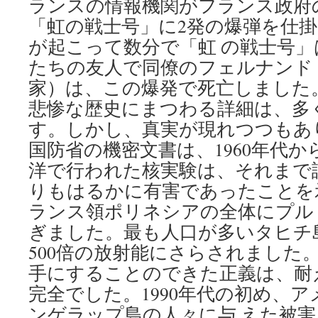
ランスの情報機関がフランス政府
「虹の戦士号」に2発の爆弾を仕
が起こって数分で「虹 の戦士号
たちの友人で同僚のフェルナンド
家）は、この爆発で死亡しました。
悲惨な歴史にまつわる詳細は、多
す。しかし、真実が現れつつもあ
国防省の機密文書は、1960年代から
洋で行われた核実験は、それまで
りもはるかに有害であったことを
ランス領ポリネシアの全体にプル
ぎました。最も人口が多いタヒチ
500倍の放射能にさらされました
手にすることのできた正義は、耐
完全でした。1990年代の初め、
ンゲラップ島の人々に与 えた被