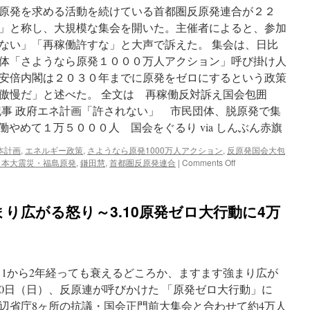
原発を求める活動を続けている首都圏反原発連合が２２
」と称し、大規模な集会を開いた。主催者によると、参加
ない」「再稼働許すな」と大声で訴えた。 集会は、日比
体「さようなら原発１０００万人アクション」呼び掛け人
安倍内閣は２０３０年までに原発をゼロにするという政策
傲慢だ」と述べた。 全文は 再稼働反対訴え国会包囲
記事 政府エネ計画「許されない」 市民団体、脱原発で集
再稼働やめて１万５０００人 国会をぐるり via しんぶん赤旗
本計画
,
エネルギー政策
,
さようなら原発1000万人アクション
,
反原発国会大包
on
日本大震災・福島原発
,
鎌田慧
,
首都圏反原発連合
|
Comments Off
再
稼
働
まり広がる怒り～3.10原発ゼロ大行動に4万
反
対
訴
え
国
11から2年経っても衰えるどころか、ますます強まり広が
会
包
10日（日）、反原連が呼びかけた 「原発ゼロ大行動」に
囲
辺省庁8ヶ所の抗議・国会正門前大集会と合わせて約4万人