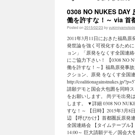
0308 NO NUKES
働を許すな！～ via 
Posted on
2015/02/23
by
yukimiyamotod
2011年3月11日におきた福
発世論を強く可視化するために
ョン」「原発をなくす全国連絡
にご協力下さい！ 【0308 N
働を許すな！～】福島原発事故か
クション、原発 をなくす全国
http://coalitionagainstn
請願デモと国会大包囲を同時ス
をお願いします。 尚デモ出発は
します。 ▼詳細 0308 NO 
すな！～ 【日時】2015年3
辺 【呼びかけ】首都圏反原発連
全国連絡会 【タイムテーブル】 
14:00～ 巨大請願デモ／国