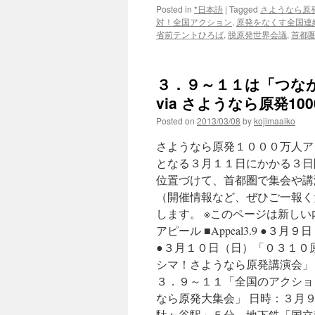
Posted in
*日本語
|
Tagged
さようなら原発
対！全国アクション
,
原発をなくす全国連
省前テントひろば
,
脱原発世界会議
,
首都
３．９～１１は「つな
via さようなら原発1
Posted on
2013/03/08
by
kojimaaiko
さようなら原発１０００万人ア
となる３月１１日にかかる３日
位置づけて、首都圏で集会や講
（開催情報など、ぜひご一報く
します。 ※このページは新し
アピール ■Appeal3.9 
●３月１０日（日）「０３１０
シマ！さようなら原発講演会」
３．９～１１「全国のアクション
なら原発大集会」 日時：３月
駄ヶ谷駅」５分、地下鉄「国立