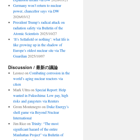
Germany won’t return to nuclear
power, chancellor says via DW
2026/03/12
President Trump’s radical attack on
radiation safety via Bulletin of the
Atomic Scientists
2025/10/27
‘It’s Sellafield or nothing’: what life is
like growing up in the shadow of
Europe’s oldest nuclear site via The
Guardian
2025/10/07
Discussion / 最新の議論
Leonsz
on
Combating corrosion in the
world’s aging nuclear reactors via
c&en
Mark Ultra
on
Special Report: Help
wanted in Fukushima: Low pay, high
risks and gangsters via Reuters
Grom Montenegro
on
Duke Energy’s
shell game via Beyond Nuclear
International
Jim Rice
on
Trinity: “The most
significant hazard of the entire
Manhattan Project” via Bulletin of