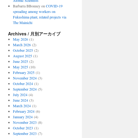
Atomic Scientists
Barbarra BBonney
on
COVID-19
spreading among workers on
Fukushima plant, related projects via
The Mainichi
Archives / 月別アーカイブ
May 2026
(1)
March 2026
(2)
October 2025
(2)
August 2025
(1)
June 2025
(2)
May 2025
(10)
February 2025
(1)
November 2024
(3)
October 2024
(1)
September 2024
(5)
July 2024
(4)
June 2024
(3)
March 2024
(1)
February 2024
(6)
January 2024
(4)
November 2023
(8)
October 2023
(1)
September 2023
(7)