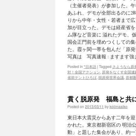
（主催者発表）が参加した。午
あふれ、デモが全部出るのに2
りから中年・女性・若者まで広
加が目立った。デモは経産省を
ム隊など音楽に 溢れたデモ、
国会正門前を埋めつくしての集
た。霞ヶ関一帯を包んだ「原発
写真は 写真速報 : ますます強
Posted in
*日本語
|
Tagged
さようなら原発
対！全国アクション
,
原発をなくす全国連
省前テントひろば
,
脱原発世界会議
,
首都
貫く脱原発 福島と共に
Posted on
2013/03/11
by
kojimaaiko
東日本大震災からあす二年を迎
かれた。東京都新宿区の 明治
動」と題した集会があり、約一