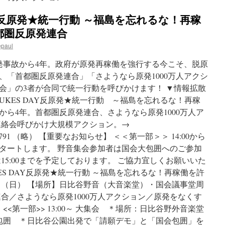
 DAY 反原発★統一行動 ～福島を忘れるな！再稼
首都圏反原発連合
epaul
島原発事故から4年。政府が原発再稼働を強行する今こそ、脱原
、「首都圏反原発連合」「さようなら原発1000万人アクシ
会」の3者が合同で統一行動を呼びかけます！ ▼情報拡散
O NUKES DAY反原発★統一行動 ～福島を忘れるな！再稼
ら4年。首都圏反原発連合、さようなら原発1000万人ア
連絡会呼びかけ大規模アクション。→
ukes.jp/?p=5791 （略） 【重要なお知らせ】 ＜＜第一部＞＞ 14:00から
タートします。 野音集会参加者は国会大包囲へのご参加
15:00までを予定しております。 ご協力宜しくお願いいた
NUKES DAY反原発★統一行動 ～福島を忘れるな！再稼働を許
月8日（日） 【場所】日比谷野音（大音楽堂）・国会議事堂周
合／さようなら原発1000万人アクション／原発をなくす
<<第一部>> 13:00～ 大集会 ＊場所：日比谷野外音楽堂
会大包囲 ＊日比谷公園出発で「請願デモ」と「国会包囲」を