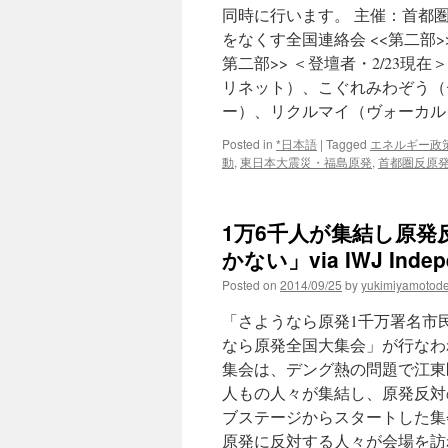
同時に行います。 主催：首都圏
をなくす全国連絡会 <<第二部>> 
第二部>> ＜登壇者・2/23現
リネット）、こぐれみわぞう（
ー）、リクルマイ（ヴォーカル）
Posted in
*日本語
|
Tagged
エネルギー政
動
,
東日本大震災・福島原発
,
首都圏反原
1万6千人が集結し原
かない」via IWJ Indepe
Posted on
2014/09/25
by
yukimiyamotod
「さようなら原発1千万署名市民
なら原発全国大集会」が行なわ
集会は、デング熱の問題で江東区
人もの人々が集結し、原発反対の
ブステージからスタートした集
原発に反対する人々が会場を訪