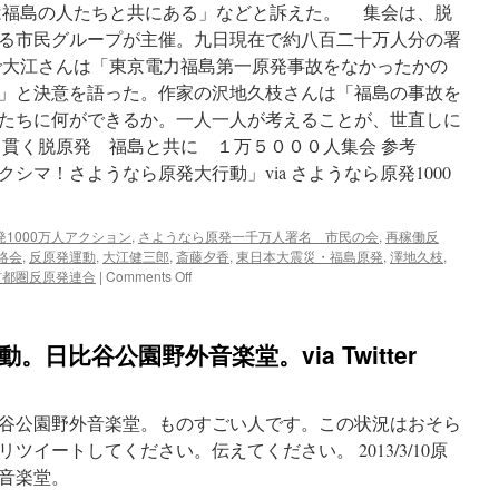
ま
は福島の人たちと共にある」などと訴えた。 集会は、脱
り
る市民グループが主催。九日現在で約八百二十万人分の署
広
大江さんは「東京電力福島第一原発事故をなかったかの
が
る
」と決意を語った。作家の沢地久枝さんは「福島の事故を
怒
たちに何ができるか。一人一人が考えることが、世直しに
り
 貫く脱原発 福島と共に １万５０００人集会 参考
～
3.10
シマ！さようなら原発大行動」via さようなら原発1000
原
発
ゼ
1000万人アクション
,
さようなら原発一千万人署名 市民の会
,
再稼働反
ロ
絡会
,
反原発運動
,
大江健三郎
,
斎藤夕香
,
東日本大震災・福島原発
,
澤地久枝
,
大
on
首都圏反原発連合
|
Comments Off
行
貫
動
く
に
脱
4
行動。日比谷公園野外音楽堂。via Twitter
原
万
発
人
福
島
動。日比谷公園野外音楽堂。ものすごい人です。この状況はおそら
と
イートしてください。伝えてください。 2013/3/10原
共
音楽堂。
に
１