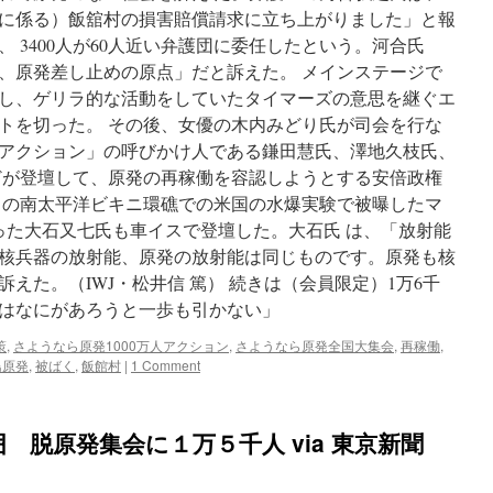
に係る）飯舘村の損害賠償請求に立ち上がりました」と報
、 3400人が60人近い弁護団に委任したという。河合氏
、原発差し止めの原点」だと訴えた。 メインステージで
し、ゲリラ的な活動をしていたタイマーズの意思を継ぐエ
トを切った。 その後、女優の木内みどり氏が司会を行な
万人アクション」の呼びかけ人である鎌田慧氏、澤地久枝氏、
どが登壇して、原発の再稼働を容認しようとする安倍政権
月1日の南太平洋ビキニ環礁での米国の水爆実験で被曝したマ
った大石又七氏も車イスで登壇した。大石氏 は、「放射能
核兵器の放射能、原発の放射能は同じものです。原発も核
えた。（IWJ・松井信 篤） 続きは（会員限定）1万6千
はなにがあろうと一歩も引かない」
策
,
さようなら原発1000万人アクション
,
さようなら原発全国大集会
,
再稼働
,
島原発
,
被ばく
,
飯館村
|
1 Comment
 脱原発集会に１万５千人 via 東京新聞