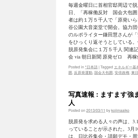
毎週金曜日に首相官邸周辺で脱
日、「再稼働反対 国会大包囲
者は約１万５千人で「原発いら
谷公園大音楽堂で開会。協力団
のルポライター鎌田慧さんが「
をひっくり返そうとしている。
脱原発集会に１万５千人 関連
会 via 朝日新聞 原発ゼロ 
Posted in
*日本語
|
Tagged
エネルギー基
囲
,
反原発運動
,
国会大包囲
,
安倍政権
,
東
写真速報 : ますます強
人
Posted on
2013/03/11
by
kojimaaiko
脱原発を求める人々の声は、3.
っていることが示された。3月
は、日比谷集会・請願デモ・周