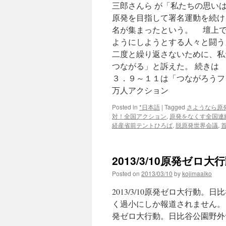
三郎さんら が「私たちの思い
原発を目指して署名運動を続け
名が集まったという。 壇上で
ようにしようとする人々と闘う
二度と繰り返さないために、私
つながる」と訴えた。 続きは
３．９～１１は「つながろうフク
万人アクション
Posted in
*日本語
|
Tagged
さようなら原発
対！全国アクション
,
原発をなくす全国連
経産省前テントひろば
,
脱原発世界会議
,
2013/3/10原発ゼロ大
Posted on
2013/03/10
by
kojimaaiko
2013/3/10原発ゼロ大行
く過小にしか報道されません。リツ
発ゼロ大行動。日比谷公園野外