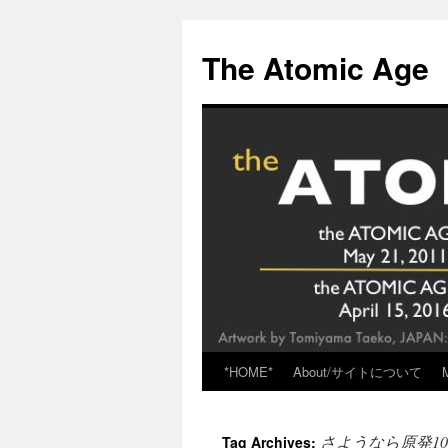
Skip
to
The Atomic Age
content
*HOME*
About/サイトについて
さようなら原発10
Tag Archives: