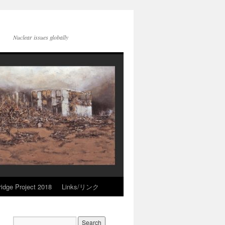
Nuclear issues globally
idge Project 2018
Links/リンク