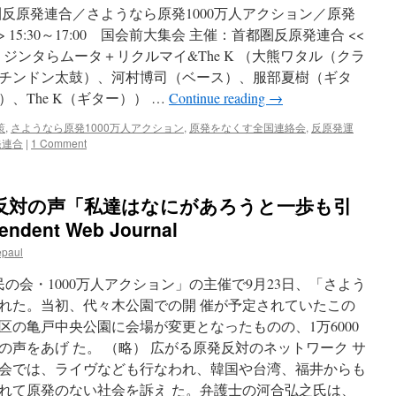
反原発連合／さようなら原発1000万人アクション／原発
15:30～17:00 国会前大集会 主催：首都圏反原発連合 <<
在＞ ジンタらムータ＋リクルマイ&The K （大熊ワタル（クラ
チンドン太鼓）、河村博司（ベース）、服部夏樹（ギタ
、The K（ギター）） …
Continue reading
→
策
,
さようなら原発1000万人アクション
,
原発をなくす全国連絡会
,
反原発運
発連合
|
1 Comment
発反対の声「私達はなにがあろうと一歩も引
ndent Web Journal
epaul
の会・1000万人アクション」の主催で9月23日、「さよう
れた。当初、代々木公園での開 催が予定されていたこの
の亀戸中央公園に会場が変更となったものの、1万6000
声をあげ た。 （略） 広がる原発反対のネットワーク サ
会では、ライヴなども行なわれ、韓国や台湾、福井からも
れて原発のない社会を訴え た。弁護士の河合弘之氏は、