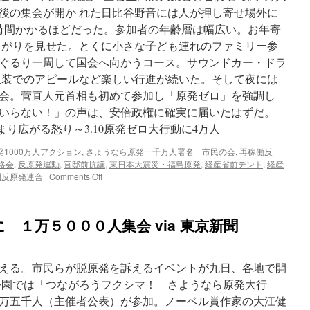
脱
後の集会が開か れた日比谷野音には人が押し寄せ場外に
原
発
時間かかるほどだった。参加者の年齢層は幅広い。お年寄
集
 がりを見せた。とくに小さな子ども連れのファミリー参
会
ぐるり一周して国会へ向かうコース。サウンドカー・ドラ
に
１
仮装でのアピールなど楽しい行進が続いた。そして夜には
万
会。菅直人元首相も初めて参加し「原発ゼロ」を強調し
５
いらない！」の声は、安倍政権に確実に届いたはずだ。
千
人
まり広がる怒り～3.10原発ゼロ大行動に4万人
via
東
1000万人アクション
,
さようなら原発一千万人署名 市民の会
,
再稼働反
京
絡会
,
反原発運動
,
官邸前抗議
,
東日本大震災・福島原発
,
経産省前テント
,
経産
on
新
圏反原発連合
|
Comments Off
写
聞
真
速
 １万５０００人集会 via 東京新聞
報
:
ま
す
える。市民らが脱原発を訴えるイベントが九日、各地で開
ま
公園では「つながろうフクシマ！ さようなら原発大行
す
万五千人（主催者公表）が参加。ノーベル賞作家の大江健
強