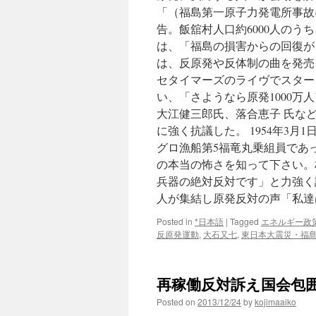
「（福島第一原子力発電所事故
告。飯舘村人口約6000人のうち
は、「福島の損害からの回復が
は、反原発や反体制の曲を発売
セタイマーズのライヴでスター
い、「さようなら原発1000
大江健三郎氏、落合恵子 氏な
に強く抗議した。 1954年3
グロ漁船第5福竜丸乗組員であ
の本当の怖さを知って下さい。
兵器の絶対反対です」と力強く訴
人が集結し原発反対の声「私達
Posted in
*日本語
|
Tagged
エネルギー政
反原発運動
,
大石又七
,
東日本大震災・福
再稼働反対訴え国会包囲
Posted on
2013/12/24
by
kojimaaiko