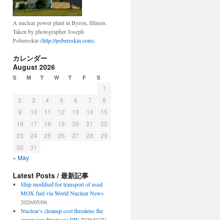
A nuclear power plant in Byron, Illinois.
Taken by photographer Joseph
Pobereskin (
http://pobereskin.com
).
カレンダー
August 2026
S
M
T
W
T
F
S
1
2
3
4
5
6
7
8
9
10
11
12
13
14
15
16
17
18
19
20
21
22
23
24
25
26
27
28
29
30
31
« May
Latest Posts / 最新記事
Ship modified for transport of used
MOX fuel via World Nuclear News
2026/05/06
Nuclear’s cleanup cost threatens the
expansion dream via DW
2026/03/21