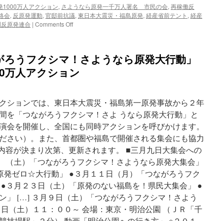
1000万人アクション
,
さようなら原発一千万人署名 市民の会
,
再稼働反
万
絡会
,
反原発運動
,
官邸前抗議
,
東日本大震災・福島原発
,
経産省前テント
,
経産
５
on
圏反原発連合
|
Comments Off
０
2013/3/10
０
原
０
発
人
がろうフクシマ！さようなら原発大行動」
ゼ
集
ロ
000万人アクション
会
大
via
行
東
動。
京
クションでは、東日本大震災・福島第一原発事故から２年
日
新
比
間を「つながろうフクシマ！さよ うなら原発大行動」と
聞
谷
演会を開催し、全国にも同時アクションを呼びかけます。
公
ださい）。また、首都圏や福島で開催される集会にも協力
園
野
い内容が決まり次第、更新されます。 ■三月九日大集会への
外
●３月９日 （土）「つながろうフクシマ！さようなら原発大集会」
音
原発ゼロ☆大行動」 ●３月１１日（月）「つながろうフク
楽
堂。
 ●３月２３日（土）「原発のない福島を！県民大集会」 ●
via
」 […] ３月９日（土）「つながろうフクシマ！さよう
Twitter
９日（土）１１：００～ 会場：東京・明治公園 （ＪＲ「千
競技場駅」２分） 動画「明治公園への行き方」 ※２０１