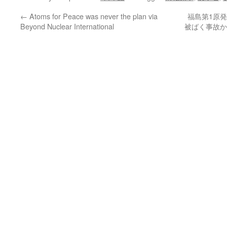
←
Atoms for Peace was never the plan via
福島第1原
Beyond Nuclear International
被ばく事故か