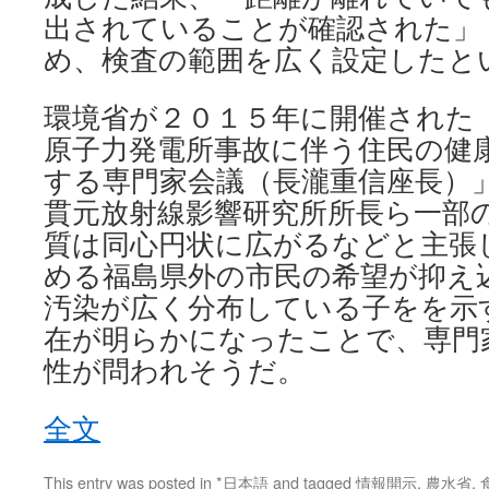
出されていることが確認された」
め、検査の範囲を広く設定したと
環境省が２０１５年に開催された
原子力発電所事故に伴う住民の健
する専門家会議（長瀧重信座長）
貫元放射線影響研究所所長ら一部
質は同心円状に広がるなどと主張
める福島県外の市民の希望が抑え
汚染が広く分布している子をを示
在が明らかになったことで、専門
性が問われそうだ。
全文
This entry was posted in
*日本語
and tagged
情報開示
,
農水省
,