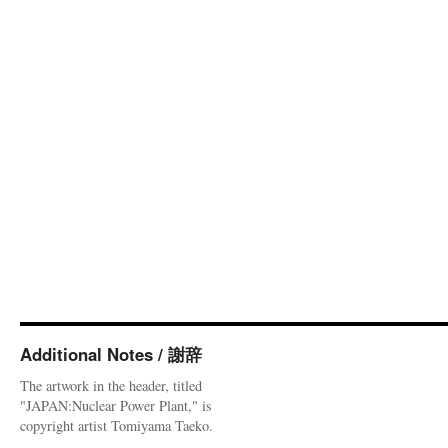
Additional Notes / 謝辞
The artwork in the header, titled
"JAPAN:Nuclear Power Plant," is
copyright artist Tomiyama Taeko.