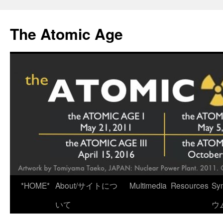
Skip
to
The Atomic Age
content
*HOME*
About/サイトにつ
Multimedia
Resources
Sy
いて
ウ