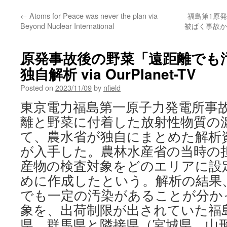
←
Atoms for Peace was never the plan via
福島第1原
Beyond Nuclear International
被ばく事故か
原発事故後の野菜「遠距離でも
独自解析 via OurPlanet-TV
Posted on
2023/11/09
by
nfield
東京電力福島第一原子力発電所事
離と野菜に付着した放射性物質の
て、農水省が独自にまとめた解析資料をO
が入手した。農林水産省の当時の
産物の検査対象をどのエリアに設
めに作成したという。解析の結果
でも一定の汚染があることが分か
象を、出荷制限が出されていた福
県、群馬県と隣接県（宮城県、山