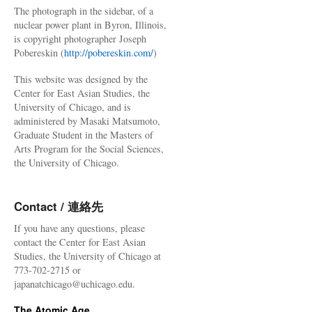
The photograph in the sidebar, of a
nuclear power plant in Byron, Illinois,
is copyright photographer Joseph
Pobereskin (
http://pobereskin.com/
)
This website was designed by the
Center for East Asian Studies, the
University of Chicago, and is
administered by Masaki Matsumoto,
Graduate Student in the Masters of
Arts Program for the Social Sciences,
the University of Chicago.
Contact / 連絡先
If you have any questions, please
contact the Center for East Asian
Studies, the University of Chicago at
773-702-2715 or
japanatchicago@uchicago.edu.
The Atomic Age