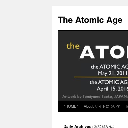
Skip
to
The Atomic Age
content
*HOME*
About/サイトについて
2023/01/05
Daily Archives: