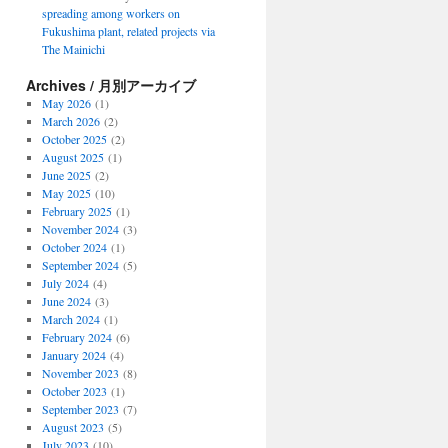
spreading among workers on
Fukushima plant, related projects via
The Mainichi
Archives / 月別アーカイブ
May 2026
(1)
March 2026
(2)
October 2025
(2)
August 2025
(1)
June 2025
(2)
May 2025
(10)
February 2025
(1)
November 2024
(3)
October 2024
(1)
September 2024
(5)
July 2024
(4)
June 2024
(3)
March 2024
(1)
February 2024
(6)
January 2024
(4)
November 2023
(8)
October 2023
(1)
September 2023
(7)
August 2023
(5)
July 2023
(10)