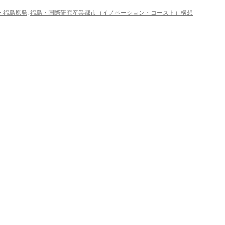
・福島原発
,
福島・国際研究産業都市（イノベーション・コースト）構想
|