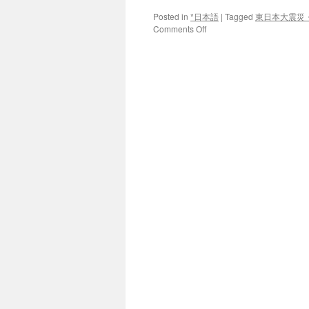
Posted in
*日本語
|
Tagged
東日本大震災
on
Comments Off
「福
島
国
際
研
究
教
育
機
構」
「先
導
役」
４
月、
準
備
本
格
化 via
福
島