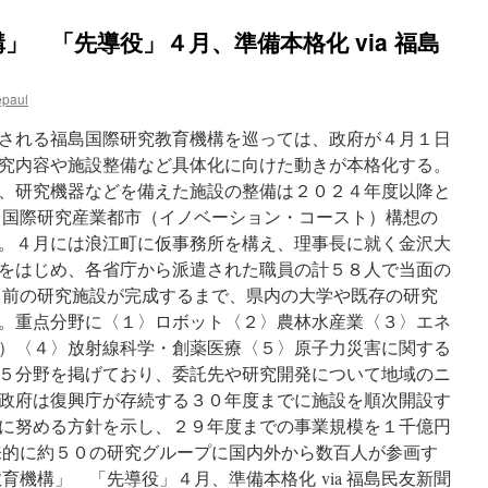
」 「先導役」４月、準備本格化 via 福島
epaul
される福島国際研究教育機構を巡っては、政府が４月１日
究内容や施設整備など具体化に向けた動きが本格化する。
、研究機器などを備えた施設の整備は２０２４年度以降と
国際研究産業都市（イノベーション・コースト）構想の
。４月には浪江町に仮事務所を構え、理事長に就く金沢大
をはじめ、各省庁から派遣された職員の計５８人で当面の
前の研究施設が完成するまで、県内の大学や既存の研究
。重点分野に〈１〉ロボット〈２〉農林水産業〈３〉エネ
）〈４〉放射線科学・創薬医療〈５〉原子力災害に関する
５分野を掲げており、委託先や研究開発について地域のニ
政府は復興庁が存続する３０年度までに施設を順次開設す
に努める方針を示し、２９年度までの事業規模を１千億円
的に約５０の研究グループに国内外から数百人が参画す
育機構」 「先導役」４月、準備本格化 via 福島民友新聞