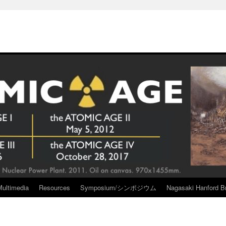
Multimedia
Resources
Symposium/シンポジウム
Nagasaki Hanford Br