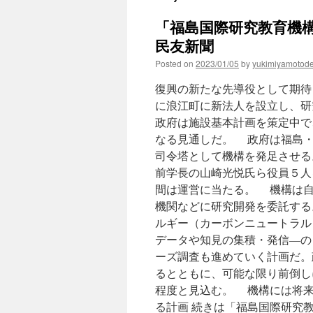
「福島国際研究教育機構
民友新聞
Posted on
2023/01/05
by
yukimiyamotod
復興の新たな先導役として期待
に浪江町に新法人を設立し、研
政府は施設基本計画を策定中で
なる見通しだ。 政府は福島・
司令塔として機構を発足させる
前学長の山崎光悦氏ら役員５人
間は運営に当たる。 機構は自
機関などに研究開発を委託する
ルギー（カーボンニュートラル
データや知見の集積・発信―の
ーズ調査も進めていく計画だ。
るとともに、可能な限り前倒し
程度と見込む。 機構には将来
る計画 続きは「福島国際研究教