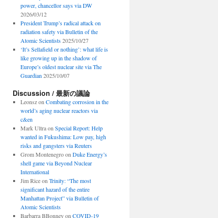
power, chancellor says via DW
2026/03/12
President Trump’s radical attack on
radiation safety via Bulletin of the
Atomic Scientists
2025/10/27
‘It’s Sellafield or nothing’: what life is
like growing up in the shadow of
Europe’s oldest nuclear site via The
Guardian
2025/10/07
Discussion / 最新の議論
Leonsz
on
Combating corrosion in the
world’s aging nuclear reactors via
c&en
Mark Ultra
on
Special Report: Help
wanted in Fukushima: Low pay, high
risks and gangsters via Reuters
Grom Montenegro
on
Duke Energy’s
shell game via Beyond Nuclear
International
Jim Rice
on
Trinity: “The most
significant hazard of the entire
Manhattan Project” via Bulletin of
Atomic Scientists
Barbarra BBonney
on
COVID-19