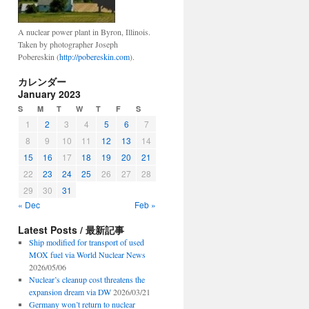
A nuclear power plant in Byron, Illinois.
Taken by photographer Joseph
Pobereskin (
http://pobereskin.com
).
カレンダー
January 2023
S
M
T
W
T
F
S
1
2
3
4
5
6
7
8
9
10
11
12
13
14
15
16
17
18
19
20
21
22
23
24
25
26
27
28
29
30
31
« Dec
Feb »
Latest Posts / 最新記事
Ship modified for transport of used
MOX fuel via World Nuclear News
2026/05/06
Nuclear’s cleanup cost threatens the
expansion dream via DW
2026/03/21
Germany won’t return to nuclear