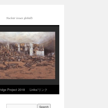
Nuclear issues globally
idge Project 2018
Links/リンク