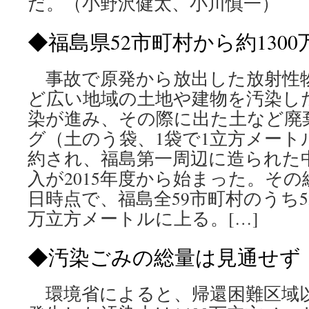
だ。（小野沢健太、小川慎一）
◆福島県52市町村から約1300
事故で原発から放出した放射性
ど広い地域の土地や建物を汚染し
染が進み、その際に出た土など廃
グ（土のう袋、1袋で1立方メート
約され、福島第一周辺に造られた
入が2015年度から始まった。その総量
日時点で、福島全59市町村のうち52
万立方メートルに上る。[…]
◆汚染ごみの総量は見通せず
環境省によると、帰還困難区域