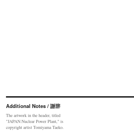
Additional Notes / 謝辞
The artwork in the header, titled
"JAPAN:Nuclear Power Plant," is
copyright artist Tomiyama Taeko.