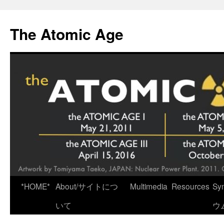
Skip
to
The Atomic Age
content
*HOME*
About/サイトにつ
Multimedia
Resources
Sy
いて
ウ