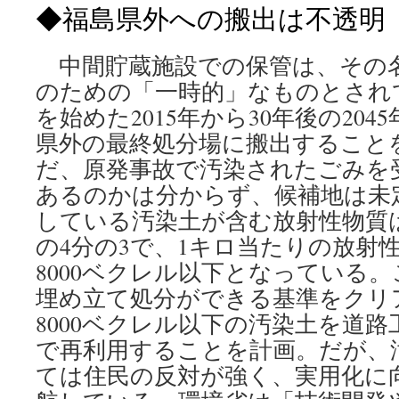
◆福島県外への搬出は不透明
中間貯蔵施設での保管は、その
のための「一時的」なものとされ
を始めた2015年から30年後の20
県外の最終処分場に搬出すること
だ、原発事故で汚染されたごみを
あるのかは分からず、候補地は未
している汚染土が含む放射性物質
の4分の3で、1キロ当たりの放射
8000ベクレル以下となっている
埋め立て処分ができる基準をクリ
8000ベクレル以下の汚染土を道
で再利用することを計画。だが、
ては住民の反対が強く、実用化に