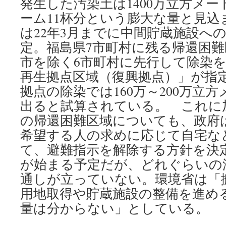
発生した汚染土は1400万立方メ
ーム11杯分という膨大な量と見
は22年3月までに中間貯蔵施設へ
定。福島県7市町村に残る帰還困
市を除く6市町村に先行して除染
再生拠点区域（復興拠点）」が指
拠点の除染では160万～200万立
出ると試算されている。 これに
の帰還困難区域についても、政府は
希望する人の求めに応じて自宅な
て、避難指示を解除する方針を決定
が始まる予定だが、どれぐらいの
通しが立っていない。環境省は「
用地取得や貯蔵施設の整備を進め
量は分からない」としている。