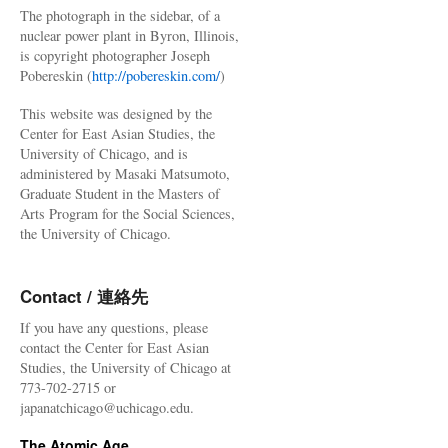
The photograph in the sidebar, of a
nuclear power plant in Byron, Illinois,
is copyright photographer Joseph
Pobereskin (
http://pobereskin.com/
)
This website was designed by the
Center for East Asian Studies, the
University of Chicago, and is
administered by Masaki Matsumoto,
Graduate Student in the Masters of
Arts Program for the Social Sciences,
the University of Chicago.
Contact / 連絡先
If you have any questions, please
contact the Center for East Asian
Studies, the University of Chicago at
773-702-2715 or
japanatchicago@uchicago.edu.
The Atomic Age