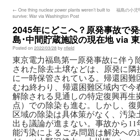
←
One thing nuclear power plants weren’t built to
福島の小児
survive: War via Washington Post
2045年にどこへ？原発事故で
島･中間貯蔵施設の現在地 via 
Posted on
2022/03/28
by
nfield
東京電力福島第一原発事故に伴う
された除去土壌などは、原発に隣
に一時保管されている。帰還困難
むね終わり、帰還困難区域内で今
解除される見通しの特定復興再生
点）での除染も進む。しかし、復
区域の除染は具体策がなく、汚染
出も議論が進まない。事故から11
能汚染によるごみ問題は解決への